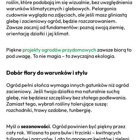
roślin, które podobają im się wizualnie, bez uwzględnienia
warunków klimatycznych i glebowych. Pelargonia
cudownie wygląda na zdjęciach, ale jeśli masz gliniastą
glebę i zacieniowy ogród, będzie rozczarowaniem.
Zawsze zacznij od fundamentów: poznaj swoją ziemię,
orientację działki i jej klimat.
Piękne
projekty ogrodów przydomowych
zawsze biorą to
pod uwagę. To nie magia – to zwyczajna ekologia.
Dobór flory do warunków i stylu
Ogród pełni słońca wymaga innych gatunków niż ogród
zacieniowy. Jeśli twoja działka ma naturalnie suchą
glebę, nie będziesz szczęśliwy bez stałego podlewania.
Zamiast tego, wybrań rośliny tolerujące suszę:
rozchodniki, trawy ozdobne, tunbergię.
Myśl o
sezonowości
. Ogród powinien być piękny przez
cały rok. Wiosna to pora bulw i trzcinki – kwitnących
tulipanów i narcyzów. Lato to apogeum kwiatów i zieleni.