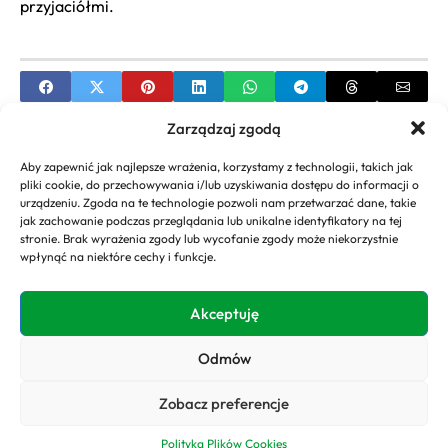
przyjaciółmi.
Zarządzaj zgodą
PREVIOUS
Aby zapewnić jak najlepsze wrażenia, korzystamy z technologii, takich jak
Wyprzedaż ogrodu w OBI: Najlepsze oferty i
pliki cookie, do przechowywania i/lub uzyskiwania dostępu do informacji o
porady zakupowe
urządzeniu. Zgoda na te technologie pozwoli nam przetwarzać dane, takie
jak zachowanie podczas przeglądania lub unikalne identyfikatory na tej
NEXT
stronie. Brak wyrażenia zgody lub wycofanie zgody może niekorzystnie
wpłynąć na niektóre cechy i funkcje.
Czy wykończenie pod klucz to dobra opcja?
Akceptuję
Odmów
Copyright 2026. All rights
Polityka
reserved powered by
Prywatności
Zobacz preferencje
domyogrody.eu
Polityka Plików Cookies