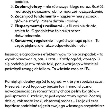
podoba.
Zaplanuj etapy
– nie rób wszystkiego naraz. Rozłóż
realizację na sezony, robi to mądrzej i oszczędzeniu.
Zacznij od fundamentu
– najpierw mury, ścieżki,
główne strefy. Potem detale i rośliny.
Eksperymentuj z roślinami
– jeśli coś nie działa,
zmień to. Ogrodnictwo to nauka przez
doświadczenie.
Konserwuj regularnie
– ogród wymaga opieki. To
część piękna, ale także odpowiedzialności.
Inspiracje ogrodowe z efektem wow to nie przypadek – to
wynik planowania, pasji i czasu. Każdy ogród, którego Ci
się podoba, jest właśnie taki, ponieważ jego właściciel
poświęcił uwagę detailom. To właśnie zrobisz i Ty.
Pamiętaj: idealny ogród to ogród, w którym spędzisz czas.
Niezależnie od tego, czy będzie to minimalistyczna
nowoczesność czy romantyczny chaos pełny kwiatów –
jeśli sprawia Ci radość, to jest wymarzony ogród. Zacznij
dzisiaj, rób małe kroki, obserwuj proces – i za jakiś czas
będziesz podzielać zdjęcia swojego własnego arcydzieła z