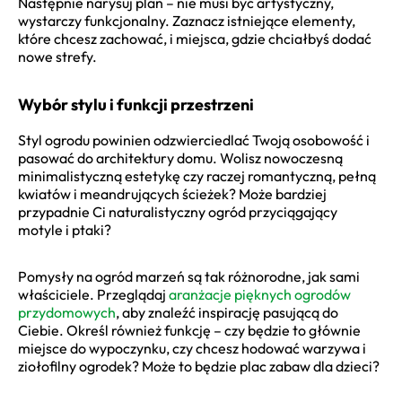
Następnie narysuj plan – nie musi być artystyczny,
wystarczy funkcjonalny. Zaznacz istniejące elementy,
które chcesz zachować, i miejsca, gdzie chciałbyś dodać
nowe strefy.
Wybór stylu i funkcji przestrzeni
Styl ogrodu powinien odzwierciedlać Twoją osobowość i
pasować do architektury domu. Wolisz nowoczesną
minimalistyczną estetykę czy raczej romantyczną, pełną
kwiatów i meandrujących ścieżek? Może bardziej
przypadnie Ci naturalistyczny ogród przyciągający
motyle i ptaki?
Pomysły na ogród marzeń są tak różnorodne, jak sami
właściciele. Przeglądaj
aranżacje pięknych ogrodów
przydomowych
, aby znaleźć inspirację pasującą do
Ciebie. Określ również funkcję – czy będzie to głównie
miejsce do wypoczynku, czy chcesz hodować warzywa i
ziołofilny ogrodek? Może to będzie plac zabaw dla dzieci?