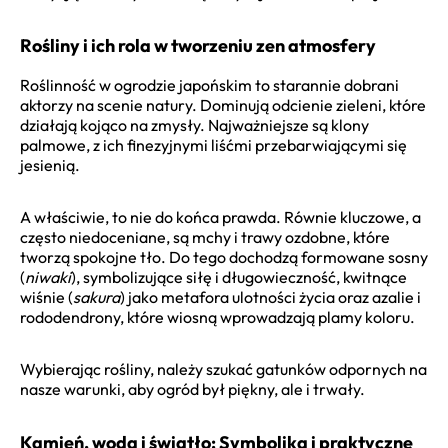
Rośliny i ich rola w tworzeniu zen atmosfery
Roślinność w ogrodzie japońskim to starannie dobrani
aktorzy na scenie natury. Dominują odcienie zieleni, które
działają kojąco na zmysły. Najważniejsze są klony
palmowe, z ich finezyjnymi liśćmi przebarwiającymi się
jesienią.
A właściwie, to nie do końca prawda. Równie kluczowe, a
często niedoceniane, są mchy i trawy ozdobne, które
tworzą spokojne tło. Do tego dochodzą formowane sosny
(
niwaki
), symbolizujące siłę i długowieczność, kwitnące
wiśnie (
sakura
) jako metafora ulotności życia oraz azalie i
rododendrony, które wiosną wprowadzają plamy koloru.
Wybierając rośliny, należy szukać gatunków odpornych na
nasze warunki, aby ogród był piękny, ale i trwały.
Kamień, woda i światło: Symbolika i praktyczne