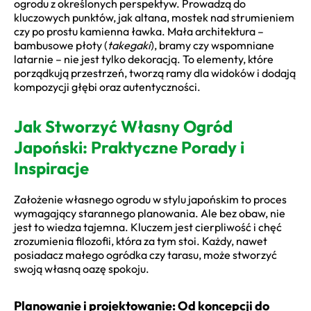
ogrodu z określonych perspektyw. Prowadzą do
kluczowych punktów, jak altana, mostek nad strumieniem
czy po prostu kamienna ławka. Mała architektura –
bambusowe płoty (
takegaki
), bramy czy wspomniane
latarnie – nie jest tylko dekoracją. To elementy, które
porządkują przestrzeń, tworzą ramy dla widoków i dodają
kompozycji głębi oraz autentyczności.
Jak Stworzyć Własny Ogród
Japoński: Praktyczne Porady i
Inspiracje
Założenie własnego ogrodu w stylu japońskim to proces
wymagający starannego planowania. Ale bez obaw, nie
jest to wiedza tajemna. Kluczem jest cierpliwość i chęć
zrozumienia filozofii, która za tym stoi. Każdy, nawet
posiadacz małego ogródka czy tarasu, może stworzyć
swoją własną oazę spokoju.
Planowanie i projektowanie: Od koncepcji do