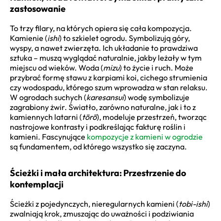
zastosowanie
To trzy filary, na których opiera się cała kompozycja.
Kamienie (
ishi
) to szkielet ogrodu. Symbolizują góry,
wyspy, a nawet zwierzęta. Ich układanie to prawdziwa
sztuka – muszą wyglądać naturalnie, jakby leżały w tym
miejscu od wieków. Woda (
mizu
) to życie i ruch. Może
przybrać formę stawu z karpiami koi, cichego strumienia
czy wodospadu, którego szum wprowadza w stan relaksu.
W ogrodach suchych (
karesansui
) wodę symbolizuje
zagrabiony żwir. Światło, zarówno naturalne, jak i to z
kamiennych latarni (
tōrō
), modeluje przestrzeń, tworząc
nastrojowe kontrasty i podkreślając fakturę roślin i
kamieni. Fascynujące
kompozycje z kamieni w ogrodzie
są fundamentem, od którego wszystko się zaczyna.
Ścieżki i mała architektura: Przestrzenie do
kontemplacji
Ścieżki z pojedynczych, nieregularnych kamieni (
tobi-ishi
)
zwalniają krok, zmuszając do uważności i podziwiania