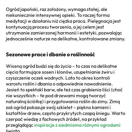
Ogród japoński, raz założony, wymaga stałej, ale
niekoniecznie intensywnej opieki. To raczej forma
medytacji w działaniu niż ciężka praca. Pielęgnacja jest
kontynuacją procesu tworzenia, a jej celem jest
utrzymanie zamierzonej harmonii i estetyki, pozwalając
jednocześnie naturze na delikatne, kontrolowane zmiany.
Sezonowe prace i dbanie o roślinność
Wiosną ogród budzi się do życia – to czas na delikatne
cięcia formujące sosen i klonów, uzupełnianie żwiru i
czyszczenie oczek wodnych. Lato to okres kontroli
wzrostu roślin i dbania o odpowiednie nawodnienie.
Jesień to spektakl barw, ale też czas grabienia liści (choć
nie wszystkich – te pod drzewami mogą tworzyć
naturalną ściółkę) i przygotowania roślin do zimy. Zimą
zaś ogród pokazuje swój szkielet – piękno kamieni i
kształtów drzew, często przykrytych czapą śniegu. Warto
czerpać wiedzę z fachowych źródeł, na przykład
przeglądając
inspiracje z siedmioma różnymi ogrodami
świata.