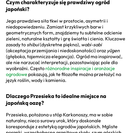
Czym charakteryzuje się prawdziwy ogród
japoński?
Jego prawdziwa siła tkwi w prostocie, asymetrii i
niedopowiedzeniu. Zamiast krzykliwych barw i
geometrycznych form, znajdziemy tu subtelne odcienie
zieleni, naturalne kształty i grę światła i cienia. Kluczowe
zasady to
shibui
(dyskretne piękno),
wabi-sabi
(akceptacja przemijania i niedoskonałości) oraz
yūgen
(głęboka, tajemnicza elegancja). Ogród ma inspirować,
ale nie narzucać interpretacji, pozostawiając pole dla
wyobraźni. Często
różnorodne inspiracje i aranżacje
ogrodowe
pokazują, jak te filozofie można przełożyć na
język roślin, wody i kamienia.
Dlaczego Przesieka to idealne miejsce na
japońską oazę?
Przesieka, położona u stóp Karkonoszy, ma w sobie
naturalny, nieco surowy urok, który doskonale
koresponduje z estetyką ogrodów japońskich. Mgliste
poranki, wszechobecne granitowe skały, szum górskich