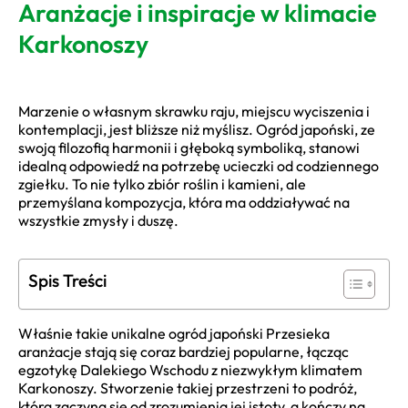
Aranżacje i inspiracje w klimacie
Karkonoszy
Marzenie o własnym skrawku raju, miejscu wyciszenia i
kontemplacji, jest bliższe niż myślisz. Ogród japoński, ze
swoją filozofią harmonii i głęboką symboliką, stanowi
idealną odpowiedź na potrzebę ucieczki od codziennego
zgiełku. To nie tylko zbiór roślin i kamieni, ale
przemyślana kompozycja, która ma oddziaływać na
wszystkie zmysły i duszę.
Spis Treści
Właśnie takie unikalne ogród japoński Przesieka
aranżacje stają się coraz bardziej popularne, łącząc
egzotykę Dalekiego Wschodu z niezwykłym klimatem
Karkonoszy. Stworzenie takiej przestrzeni to podróż,
która zaczyna się od zrozumienia jej istoty, a kończy na