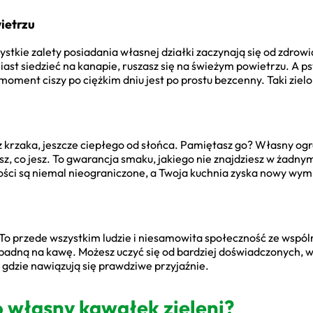
ietrzu
stkie zalety posiadania własnej działki zaczynają się od zdrowi
ast siedzieć na kanapie, ruszasz się na świeżym powietrzu. A ps
moment ciszy po ciężkim dniu jest po prostu bezcenny. Taki ziel
krzaka, jeszcze ciepłego od słońca. Pamiętasz go? Własny ogr
, co jesz. To gwarancja smaku, jakiego nie znajdziesz w żadnym 
ści są niemal nieograniczone, a Twoja kuchnia zyska nowy wym
 To przede wszystkim ludzie i niesamowita społeczność ze wspóln
wpadną na kawę. Możesz uczyć się od bardziej doświadczonych, 
 gdzie nawiązują się prawdziwe przyjaźnie.
o własny kawałek zieleni?