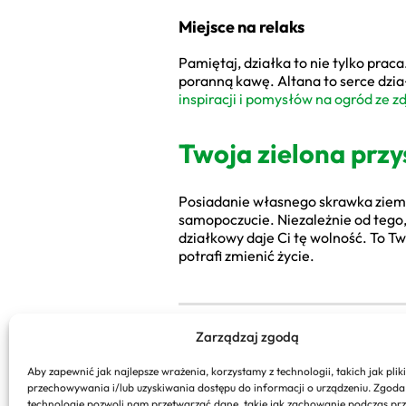
Miejsce na relaks
Pamiętaj, działka to nie tylko prac
poranną kawę. Altana to serce dzia
inspiracji i pomysłów na ogród ze z
Twoja zielona przy
Posiadanie własnego skrawka ziemi 
samopoczucie. Niezależnie od tego,
działkowy daje Ci tę wolność. To Tw
potrafi zmienić życie.
Zarządzaj zgodą
Aby zapewnić jak najlepsze wrażenia, korzystamy z technologii, takich jak pliki
PREVIOUS
przechowywania i/lub uzyskiwania dostępu do informacji o urządzeniu. Zgoda
technologie pozwoli nam przetwarzać dane, takie jak zachowanie podczas pr