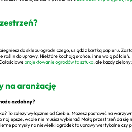
zestrzeń?
egniesz do sklepu ogrodniczego, usiądź z kartką papieru. Zasta
ze roślin do uprawy. Niektóre kochają słońce, inne wolą półcie
 Całościowe
projektowanie ogrodów to sztuka
, ale każdy zielon
ły na aranżację
może ozdobny?
ka? To zależy wyłącznie od Ciebie. Możesz postawić na warzywnik
o najlepsze, wcale nie musisz wybierać! Małą przestrzeń da się 
wietne pomysły na niewielki ogródek to uprawy wertykalne czy 