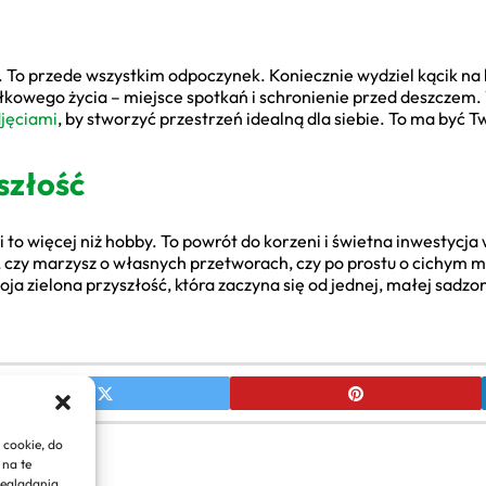
a. To przede wszystkim odpoczynek. Koniecznie wydziel kącik na 
łkowego życia – miejsce spotkań i schronienie przed deszczem.
djęciami
, by stworzyć przestrzeń idealną dla siebie. To ma być Twó
szłość
to więcej niż hobby. To powrót do korzeni i świetna inwestycja
 czy marzysz o własnych przetworach, czy po prostu o cichym mi
oja zielona przyszłość, która zaczyna się od jednej, małej sadz
 cookie, do
 na te
zeglądania