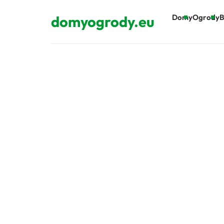
domyogrody.eu
Domy
Ogrody
B