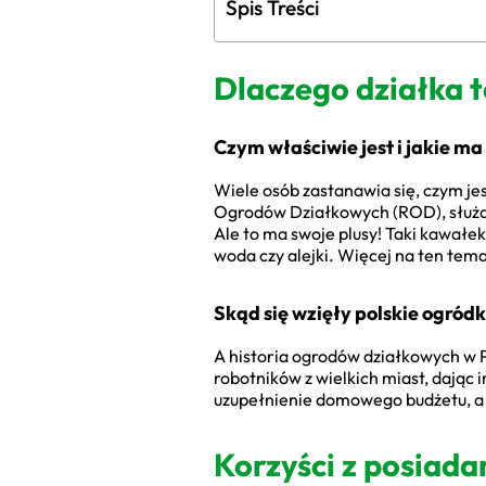
Spis Treści
Dlaczego działka t
Czym właściwie jest i jakie ma
Wiele osób zastanawia się, czym je
Ogrodów Działkowych (ROD), służący
Ale to ma swoje plusy! Taki kawałek
woda czy alejki. Więcej na ten te
Skąd się wzięły polskie ogród
A historia ogrodów działkowych w P
robotników z wielkich miast, dając
uzupełnienie domowego budżetu, a 
Korzyści z posiada