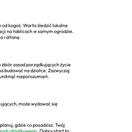
e od kogoś. Warto śledzić lokalne
acji na tablicach w samym ogrodzie.
a i altanę.
 zbiór zasad porządkujących życie
żna budować na działce. Zazwyczaj
 uniknąć nieporozumień.
tkujących, może wydawać się
planuj, gdzie co posadzisz. Twój
ogrodu działkowego
. Dobry start to