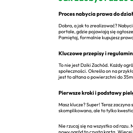
Proces nabycia prawa do dział
Dobra, a jak to zrealizować? Nabyci
portale, gdzie pojawiają się ogłos
Pamiętaj, formalnie kupujesz prawo d
Kluczowe przepisy i regulami
To nie jest Dziki Zachód. Każdy o
społeczności. Określa on na przykł
jest to altana o powierzchni do 35
Pierwsze kroki i podstawy piel
Masz klucze? Super! Teraz zaczyna 
skomplikowana, ale to tylko kwestia
Nie rzucaj się na wszystko od razu. 
nowy ogród to czysta karta. Więce