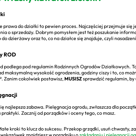
ki
e prawa do działki to pewien proces. Najczęściej przejmuje się j
zenia o sprzedaży. Dobrym pomysłem jest też poszukanie inform
o dzierżawy oraz to, co na działce się znajduje, czyli nasadzeni
ny ROD
gród podlega pod regulamin Rodzinnych Ogrodów Działkowych. To
ad maksymalną wysokość ogrodzenia, godziny ciszy i to, co mo
m². Zanim cokolwiek postawisz,
MUSISZ
sprawdzić regulamin, by
ęgnacji
się najlepsza zabawa. Pielęgnacja ogrodu, zwłaszcza dla począ
 praktyki. Zacznij od porządków i oceny tego, co masz.
Małe kroki to klucz do sukcesu. Przekop grządki, usuń chwasty, za
j wskazówek znajdziesz w poradniku o
zakładaniu i pielęgnacji 