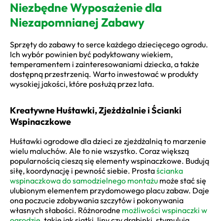
Niezbędne Wyposażenie dla
Niezapomnianej Zabawy
Sprzęty do zabawy to serce każdego dziecięcego ogrodu.
Ich wybór powinien być podyktowany wiekiem,
temperamentem i zainteresowaniami dziecka, a także
dostępną przestrzenią. Warto inwestować w produkty
wysokiej jakości, które posłużą przez lata.
Kreatywne Huśtawki, Zjeżdżalnie i Ścianki
Wspinaczkowe
Huśtawki ogrodowe dla dzieci ze zjeżdżalnią to marzenie
wielu maluchów. Ale to nie wszystko. Coraz większą
popularnością cieszą się elementy wspinaczkowe. Budują
siłę, koordynację i pewność siebie. Prosta
ścianka
wspinaczkowa do samodzielnego montażu
może stać się
ulubionym elementem przydomowego placu zabaw. Daje
ona poczucie zdobywania szczytów i pokonywania
własnych słabości. Różnorodne
możliwości wspinaczki w
ogrodzie
, takie jak siatki, liny czy drabinki, stymulują