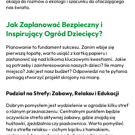
okazja do rozmów o ekologii i szacunku do otaczającego
nas świata.
Jak Zaplanować Bezpieczny i
Inspirujący Ogród Dziecięcy?
Planowanie to fundament sukcesu. Zanim wbije się
pierwszą łopatę, warto usiąść z kartką papieru i
zastanowić się nad kilkoma kluczowymi kwestiami. Jakie
są potrzeby i zainteresowania naszych dzieci? Ile mamy
miejsca? Jaki jest nasz budżet? Odpowiedzi na te pytania
pomogą stworzyć projekt skrojony na miarę.
Podział na Strefy: Zabawy, Relaksu i Edukacji
Dobrym pomysłem jest wydzielenie w ogrodzie kilku stref
o różnym przeznaczeniu. Centralnym punktem będzie
oczywiście strefa aktywnej zabawy, gdzie znajdą się
huśtawki, zjeżdżalnia czy piaskownica. Warto pomyśleć
też o strefie relaksu – cichym kąciku z hamakiem,