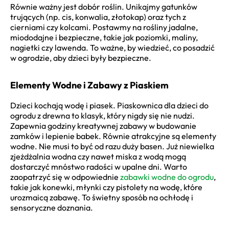
Równie ważny jest dobór roślin. Unikajmy gatunków
trujących (np. cis, konwalia, złotokap) oraz tych z
cierniami czy kolcami. Postawmy na rośliny jadalne,
miododajne i bezpieczne, takie jak poziomki, maliny,
nagietki czy lawenda. To ważne, by wiedzieć, co posadzić
w ogrodzie, aby dzieci były bezpieczne.
Elementy Wodne i Zabawy z Piaskiem
Dzieci kochają wodę i piasek. Piaskownica dla dzieci do
ogrodu z drewna to klasyk, który nigdy się nie nudzi.
Zapewnia godziny kreatywnej zabawy w budowanie
zamków i lepienie babek. Równie atrakcyjne są elementy
wodne. Nie musi to być od razu duży basen. Już niewielka
zjeżdżalnia wodna czy nawet miska z wodą mogą
dostarczyć mnóstwo radości w upalne dni. Warto
zaopatrzyć się w odpowiednie
zabawki wodne do ogrodu
,
takie jak konewki, młynki czy pistolety na wodę, które
urozmaicą zabawę. To świetny sposób na ochłodę i
sensoryczne doznania.