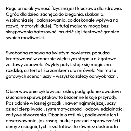
Regularna aktywność fizyczna jest kluczowa dla zdrowia.
Ogród dla dzieci zachęca do biegania, skakania,
wspinania się i balansowania, co doskonale wpływa na
rozwój motoryki dużej. To tutaj maluchy mogą bez
skrępowania hałasować, brudzić się i testować granice
swoich możliwości.
Swobodna zabawa na świeżym powietrzu pobudza
kreatywność w znacznie większym stopniu niż gotowe
zestawy zabawek. Zwykły patyk staje się magiczną
różdżką, a sterta liści zamkiem dla mrówek. Nie ma tu
gotowych scenariuszy – wszystko zależy od wyobraźni.
Obserwowanie cyklu życia roślin, podglądanie owadów i
słuchanie śpiewu ptaków to bezcenne lekcje przyrody.
Posiadanie własnej grządki, nawet najmniejszej, uczy
dzieci cierpliwości, systematyczności i odpowiedzialności
za żywe stworzenia. Dbanie o roślinki, podlewanie ich i
obserwowanie, jak rosną, buduje poczucie sprawczości i
dumy z osiągniętych rezultatów. To również doskonała