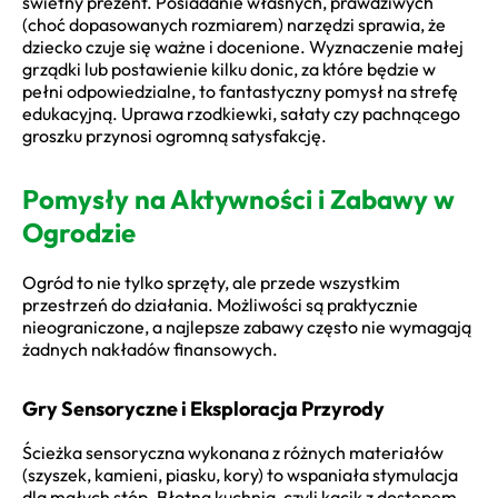
świetny prezent. Posiadanie własnych, prawdziwych
(choć dopasowanych rozmiarem) narzędzi sprawia, że
dziecko czuje się ważne i docenione. Wyznaczenie małej
grządki lub postawienie kilku donic, za które będzie w
pełni odpowiedzialne, to fantastyczny pomysł na strefę
edukacyjną. Uprawa rzodkiewki, sałaty czy pachnącego
groszku przynosi ogromną satysfakcję.
Pomysły na Aktywności i Zabawy w
Ogrodzie
Ogród to nie tylko sprzęty, ale przede wszystkim
przestrzeń do działania. Możliwości są praktycznie
nieograniczone, a najlepsze zabawy często nie wymagają
żadnych nakładów finansowych.
Gry Sensoryczne i Eksploracja Przyrody
Ścieżka sensoryczna wykonana z różnych materiałów
(szyszek, kamieni, piasku, kory) to wspaniała stymulacja
dla małych stóp. Błotna kuchnia, czyli kącik z dostępem