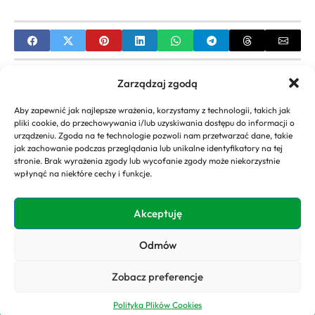
PREVIOUS
Zarządzaj zgodą
Bambusy ozdobne do ogrodu – poradnik uprawy i
Aby zapewnić jak najlepsze wrażenia, korzystamy z technologii, takich jak
wyboru gatunków
pliki cookie, do przechowywania i/lub uzyskiwania dostępu do informacji o
urządzeniu. Zgoda na te technologie pozwoli nam przetwarzać dane, takie
NEXT
jak zachowanie podczas przeglądania lub unikalne identyfikatory na tej
stronie. Brak wyrażenia zgody lub wycofanie zgody może niekorzystnie
Żwir ozdobny do ogrodu – Zastosowania,
wpłynąć na niektóre cechy i funkcje.
inspiracje i porady
Akceptuję
Odmów
Copyright 2026. All rights
Polityka
reserved powered by
Prywatności
Zobacz preferencje
domyogrody.eu
Polityka Plików Cookies