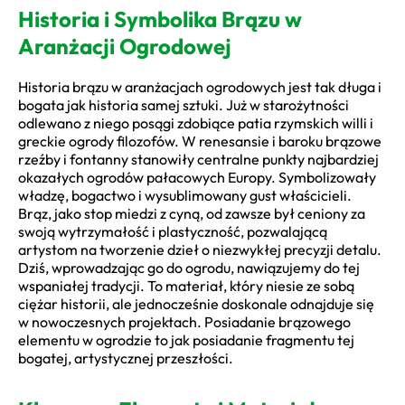
Historia i Symbolika Brązu w
Aranżacji Ogrodowej
Historia brązu w aranżacjach ogrodowych jest tak długa i
bogata jak historia samej sztuki. Już w starożytności
odlewano z niego posągi zdobiące patia rzymskich willi i
greckie ogrody filozofów. W renesansie i baroku brązowe
rzeźby i fontanny stanowiły centralne punkty najbardziej
okazałych ogrodów pałacowych Europy. Symbolizowały
władzę, bogactwo i wysublimowany gust właścicieli.
Brąz, jako stop miedzi z cyną, od zawsze był ceniony za
swoją wytrzymałość i plastyczność, pozwalającą
artystom na tworzenie dzieł o niezwykłej precyzji detalu.
Dziś, wprowadzając go do ogrodu, nawiązujemy do tej
wspaniałej tradycji. To materiał, który niesie ze sobą
ciężar historii, ale jednocześnie doskonale odnajduje się
w nowoczesnych projektach. Posiadanie brązowego
elementu w ogrodzie to jak posiadanie fragmentu tej
bogatej, artystycznej przeszłości.