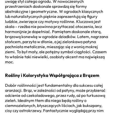
uwagę styl całego ogrodu. W nowoczesnych
przestrzeniach doskonale sprawdzą się formy
abstrakcyjne i geometryczne. W ogrodach klasycznych
lub naturalistycznych pięknie zaprezentują się figury
ludzkie, zwierzęce czy motywy roślinne. Kluczowa jest
skala – rzeźba nie powinna przytłaczać otoczenia, lecz
harmonijnie je dopełniać. Pamiętam doskonale starą,
brązową konewkę w ogrodzie dziadków. Latem, nagrzana
słońcem, parzyła w dłonie, a jej zielonkawa patyna
pachniała metalicznie, mieszając się z wonią mokrej
ziemi. To był mały, ale potężny symbol ciągłości. Czasem
to właśnie taki niewielki, osobisty akcent ma największą
moc.
Rośliny i Kolorystyka Współgrająca z Brązem
Dobór roślinności jest fundamentalny dla sukcesu całej
aranżacji. Brąz, w zależności od patyny, może przybierać
odcienie od czekoladowego, przez rudy, aż po turkusową
zieleń. Idealnym tłem dla niego będą rośliny o
ciemnozielonych, błyszczących liściach, jak bukszpany,
cisy czy ostrokrzewy. Fantastycznie wyglądają przy nim