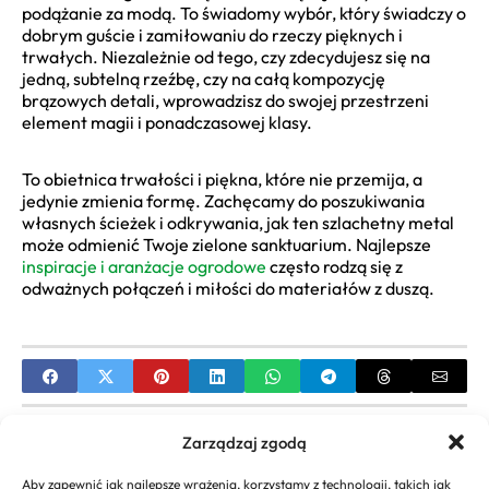
podążanie za modą. To świadomy wybór, który świadczy o
dobrym guście i zamiłowaniu do rzeczy pięknych i
trwałych. Niezależnie od tego, czy zdecydujesz się na
jedną, subtelną rzeźbę, czy na całą kompozycję
brązowych detali, wprowadzisz do swojej przestrzeni
element magii i ponadczasowej klasy.
To obietnica trwałości i piękna, które nie przemija, a
jedynie zmienia formę. Zachęcamy do poszukiwania
własnych ścieżek i odkrywania, jak ten szlachetny metal
może odmienić Twoje zielone sanktuarium. Najlepsze
inspiracje i aranżacje ogrodowe
często rodzą się z
odważnych połączeń i miłości do materiałów z duszą.
PREVIOUS
Zarządzaj zgodą
Aranżacje rabat ogrodowych | Jak tworzyć piękne
Aby zapewnić jak najlepsze wrażenia, korzystamy z technologii, takich jak