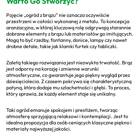
Warto Go Stworzyć?
Pojęcie „ogród z brązu” nie oznacza oczywiście
przestrzeni w całości wykonanej z metalu. To koncepcja
aranżacyjna, w której kluczową rolę odgrywają starannie
dobrane elementy z brązu lub materiałów go imitujących.
Mogą to być rzeźby, fontanny, donice, lampy czy nawet
drobne detale, takie jak klamki furtek czy tabliczki.
Zaletą takiego rozwiązania jest niezwykła trwałość. Brąz
jest odporny na korozję i zmienne warunki
atmosferyczne, co gwarantuje jego piękny wygląd przez
dziesięciolecia. Z czasem pokrywa się charakterystyczną
patyną, która dodaje mu szlachetności i głębi. To proces,
który sprawia, że każdy element staje się unikalny.
Taki ogród emanuje spokojem i prestiżem, tworząc
atmosferę sprzyjającą relaksowi i kontemplacji. Jest to
idealna propozycja dla osób ceniących klasyczne piękno i
materiały najwyższej jakości.