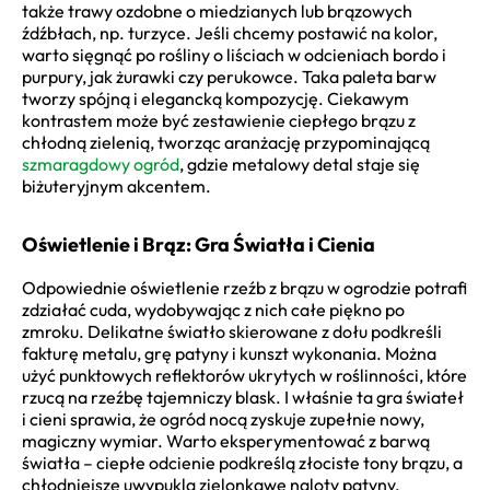
także trawy ozdobne o miedzianych lub brązowych
źdźbłach, np. turzyce. Jeśli chcemy postawić na kolor,
warto sięgnąć po rośliny o liściach w odcieniach bordo i
purpury, jak żurawki czy perukowce. Taka paleta barw
tworzy spójną i elegancką kompozycję. Ciekawym
kontrastem może być zestawienie ciepłego brązu z
chłodną zielenią, tworząc aranżację przypominającą
szmaragdowy ogród
, gdzie metalowy detal staje się
biżuteryjnym akcentem.
Oświetlenie i Brąz: Gra Światła i Cienia
Odpowiednie oświetlenie rzeźb z brązu w ogrodzie potrafi
zdziałać cuda, wydobywając z nich całe piękno po
zmroku. Delikatne światło skierowane z dołu podkreśli
fakturę metalu, grę patyny i kunszt wykonania. Można
użyć punktowych reflektorów ukrytych w roślinności, które
rzucą na rzeźbę tajemniczy blask. I właśnie ta gra świateł
i cieni sprawia, że ogród nocą zyskuje zupełnie nowy,
magiczny wymiar. Warto eksperymentować z barwą
światła – ciepłe odcienie podkreślą złociste tony brązu, a
chłodniejsze uwypuklą zielonkawe naloty patyny.