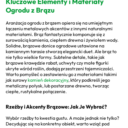
Kluczowe Elementy i Materiały
Ogrodu z Brązu
Aranżacja ogrodu z brązem opiera się na umiejętnym
łączeniu metalowych akcentów z innymi naturalnymi
materiałami. Brąz fantastycznie komponuje się z
surowością kamienia, ciepłem drewna i żywiołem wody.
Solidne, brązowe donice ogrodowe ustawione na
kamiennym tarasie stworzą elegancki duet. Ale brąz to
nie tylko wielkie formy. Subtelne detale, takie jak
brązowe krawędzie rabat, uchwyty czy małe figurki
ukryte wśród roślin, dodają przestrzeni tajemniczości.
Warto pomyśleć o zestawieniu go z materiałami takimi
jak surowy
kamień dekoracyjny
, który podkreśli jego
metaliczny połysk, lub postarzane drewno, tworząc
ciepłe, rustykalne połączenie.
Rzeźby i Akcenty Brązowe: Jak Je Wybrać?
Wybór rzeźby to kwestia gustu. A może jednak nie tylko?
Decydując się na konkretny obiekt, warto wziąć pod