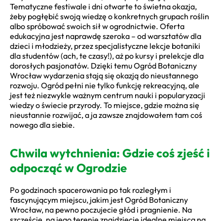
Tematyczne festiwale i dni otwarte to świetna okazja,
żeby pogłębić swoją wiedzę o konkretnych grupach roślin
albo spróbować swoich sił w ogrodnictwie. Oferta
edukacyjna jest naprawdę szeroka – od warsztatów dla
dzieci i młodzieży, przez specjalistyczne lekcje botaniki
dla studentów (ach, te czasy!), aż po kursy i prelekcje dla
dorosłych pasjonatów. Dzięki temu Ogród Botaniczny
Wrocław wydarzenia stają się okazją do nieustannego
rozwoju. Ogród pełni nie tylko funkcję rekreacyjną, ale
jest też niezwykle ważnym centrum nauki i popularyzacji
wiedzy o świecie przyrody. To miejsce, gdzie można się
nieustannie rozwijać, a ja zawsze znajdowałem tam coś
nowego dla siebie.
Chwila wytchnienia: Gdzie coś zjeść i
odpocząć w Ogrodzie
Po godzinach spacerowania po tak rozległym i
fascynującym miejscu, jakim jest Ogród Botaniczny
Wrocław, na pewno poczujecie głód i pragnienie. Na
szczęście, na jego terenie znajdziecie idealne miejsca na