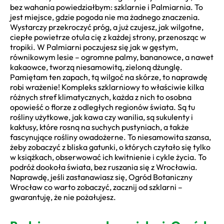
bez wahania powiedziałbym: szklarnie i Palmiarnia. To
jest miejsce, gdzie pogoda nie ma żadnego znaczenia.
Wystarczy przekroczyć próg, a już czujesz, jak wilgotne,
ciepłe powietrze otula cię z każdej strony, przenosząc w
tropiki. W Palmiarni poczujesz się jak w gęstym,
równikowym lesie – ogromne palmy, bananowce, a nawet
kakaowce, tworzą niesamowitą, zieloną dżunglę.
Pamiętam ten zapach, tą wilgoć na skórze, to naprawdę
robi wrażenie! Kompleks szklarniowy to właściwie kilka
różnych stref klimatycznych, każda z nich to osobna
opowieść o florze z odległych regionów świata. Są tu
rośliny użytkowe, jak kawa czy wanilia, są sukulenty i
kaktusy, które rosną na suchych pustyniach, a także
fascynujące rośliny owadożerne. To niesamowita szansa,
żeby zobaczyć z bliska gatunki, o których czytało się tylko
w książkach, obserwować ich kwitnienie i cykle życia. To
podróż dookoła świata, bez ruszania się z Wrocławia.
Naprawdę, jeśli zastanawiasz się, Ogród Botaniczny
Wrocław co warto zobaczyć, zacznij od szklarni –
gwarantuję, że nie pożałujesz.