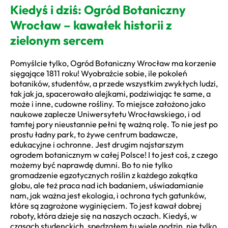
Kiedyś i dziś: Ogród Botaniczny
Wrocław – kawałek historii z
zielonym sercem
Pomyślcie tylko, Ogród Botaniczny Wrocław ma korzenie
sięgające 1811 roku! Wyobraźcie sobie, ile pokoleń
botaników, studentów, a przede wszystkim zwykłych ludzi,
tak jak ja, spacerowało alejkami, podziwiając te same, a
może i inne, cudowne rośliny. To miejsce założono jako
naukowe zaplecze Uniwersytetu Wrocławskiego, i od
tamtej pory nieustannie pełni tę ważną rolę. To nie jest po
prostu ładny park, to żywe centrum badawcze,
edukacyjne i ochronne. Jest drugim najstarszym
ogrodem botanicznym w całej Polsce! I to jest coś, z czego
możemy być naprawdę dumni. Bo to nie tylko
gromadzenie egzotycznych roślin z każdego zakątka
globu, ale też praca nad ich badaniem, uświadamianie
nam, jak ważna jest ekologia, i ochrona tych gatunków,
które są zagrożone wyginięciem. To jest kawał dobrej
roboty, która dzieje się na naszych oczach. Kiedyś, w
czasach studenckich, spędzałem tu wiele godzin, nie tylko