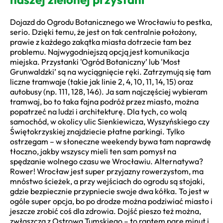
Dojazd do Ogrodu Botanicznego we Wrocławiu to pestka,
serio. Dzięki temu, że jest on tak centralnie położony,
prawie z każdego zakątka miasta dotrzecie tam bez
problemu. Najwygodniejszą opcją jest komunikacja
miejska. Przystanki 'Ogród Botaniczny’ lub 'Most
Grunwaldzki’ są na wyciągnięcie ręki. Zatrzymują się tam
liczne tramwaje (takie jak linie 2, 4, 10, 11, 14, 15) oraz
autobusy (np. 111, 128, 146). Ja sam najczęściej wybieram
tramwaj, bo to taka fajna podróż przez miasto, można
popatrzeć na ludzi i architekturę. Dla tych, co wolą
samochód, w okolicy ulic Sienkiewicza, Wyszyńskiego czy
Świętokrzyskiej znajdziecie płatne parkingi. Tylko
ostrzegam – w słoneczne weekendy bywa tam naprawdę
tłoczno, jakby wszyscy mieli ten sam pomysł na
spędzanie wolnego czasu we Wrocławiu. Alternatywa?
Rower! Wrocław jest super przyjazny rowerzystom, ma
mnóstwo ścieżek, a przy wejściach do ogrodu są stojaki,
gdzie bezpiecznie przypniecie swoje dwa kółka. To jest w
ogóle super opcja, bo po drodze można podziwiać miasto i
jeszcze zrobić coś dla zdrowia. Dojść pieszo też można,
zwłaszcza z Ostrowa Tumskiego – to raptem parę minut i