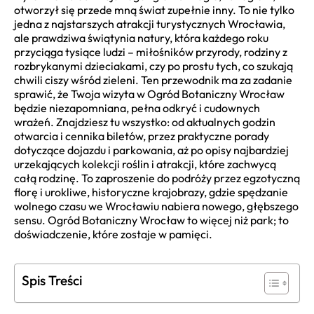
otworzył się przede mną świat zupełnie inny. To nie tylko
jedna z najstarszych atrakcji turystycznych Wrocławia,
ale prawdziwa świątynia natury, która każdego roku
przyciąga tysiące ludzi – miłośników przyrody, rodziny z
rozbrykanymi dzieciakami, czy po prostu tych, co szukają
chwili ciszy wśród zieleni. Ten przewodnik ma za zadanie
sprawić, że Twoja wizyta w Ogród Botaniczny Wrocław
będzie niezapomniana, pełna odkryć i cudownych
wrażeń. Znajdziesz tu wszystko: od aktualnych godzin
otwarcia i cennika biletów, przez praktyczne porady
dotyczące dojazdu i parkowania, aż po opisy najbardziej
urzekających kolekcji roślin i atrakcji, które zachwycą
całą rodzinę. To zaproszenie do podróży przez egzotyczną
florę i urokliwe, historyczne krajobrazy, gdzie spędzanie
wolnego czasu we Wrocławiu nabiera nowego, głębszego
sensu. Ogród Botaniczny Wrocław to więcej niż park; to
doświadczenie, które zostaje w pamięci.
Spis Treści