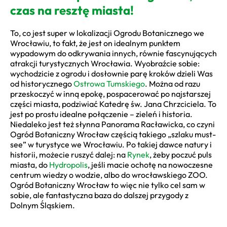
czas na resztę miasta!
To, co jest super w lokalizacji Ogrodu Botanicznego we
Wrocławiu, to fakt, że jest on idealnym punktem
wypadowym do odkrywania innych, równie fascynujących
atrakcji turystycznych Wrocławia. Wyobraźcie sobie:
wychodzicie z ogrodu i dosłownie parę kroków dzieli Was
od historycznego
Ostrowa Tumskiego
. Można od razu
przeskoczyć w inną epokę, pospacerować po najstarszej
części miasta, podziwiać Katedrę św. Jana Chrzciciela. To
jest po prostu idealne połączenie – zieleń i historia.
Niedaleko jest też słynna Panorama Racławicka, co czyni
Ogród Botaniczny Wrocław częścią takiego „szlaku must-
see” w turystyce we Wrocławiu. Po takiej dawce natury i
historii, możecie ruszyć dalej: na
Rynek
, żeby poczuć puls
miasta, do
Hydropolis
, jeśli macie ochotę na nowoczesne
centrum wiedzy o wodzie, albo do wrocławskiego ZOO.
Ogród Botaniczny Wrocław to więc nie tylko cel sam w
sobie, ale fantastyczna baza do dalszej przygody z
Dolnym Śląskiem.