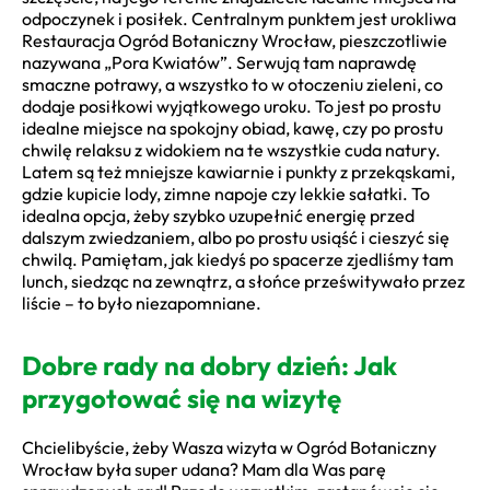
odpoczynek i posiłek. Centralnym punktem jest urokliwa
Restauracja Ogród Botaniczny Wrocław, pieszczotliwie
nazywana „Pora Kwiatów”. Serwują tam naprawdę
smaczne potrawy, a wszystko to w otoczeniu zieleni, co
dodaje posiłkowi wyjątkowego uroku. To jest po prostu
idealne miejsce na spokojny obiad, kawę, czy po prostu
chwilę relaksu z widokiem na te wszystkie cuda natury.
Latem są też mniejsze kawiarnie i punkty z przekąskami,
gdzie kupicie lody, zimne napoje czy lekkie sałatki. To
idealna opcja, żeby szybko uzupełnić energię przed
dalszym zwiedzaniem, albo po prostu usiąść i cieszyć się
chwilą. Pamiętam, jak kiedyś po spacerze zjedliśmy tam
lunch, siedząc na zewnątrz, a słońce prześwitywało przez
liście – to było niezapomniane.
Dobre rady na dobry dzień: Jak
przygotować się na wizytę
Chcielibyście, żeby Wasza wizyta w Ogród Botaniczny
Wrocław była super udana? Mam dla Was parę