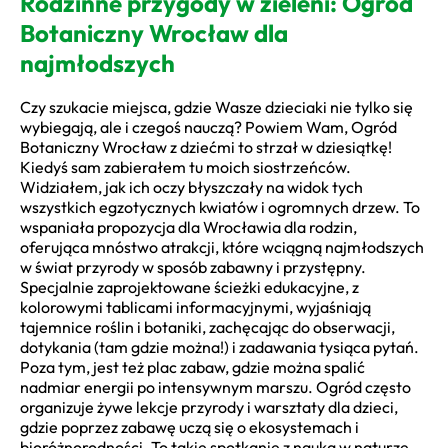
Rodzinne przygody w zieleni: Ogród
Botaniczny Wrocław dla
najmłodszych
Czy szukacie miejsca, gdzie Wasze dzieciaki nie tylko się
wybiegają, ale i czegoś nauczą? Powiem Wam, Ogród
Botaniczny Wrocław z dziećmi to strzał w dziesiątkę!
Kiedyś sam zabierałem tu moich siostrzeńców.
Widziałem, jak ich oczy błyszczały na widok tych
wszystkich egzotycznych kwiatów i ogromnych drzew. To
wspaniała propozycja dla Wrocławia dla rodzin,
oferująca mnóstwo atrakcji, które wciągną najmłodszych
w świat przyrody w sposób zabawny i przystępny.
Specjalnie zaprojektowane ścieżki edukacyjne, z
kolorowymi tablicami informacyjnymi, wyjaśniają
tajemnice roślin i botaniki, zachęcając do obserwacji,
dotykania (tam gdzie można!) i zadawania tysiąca pytań.
Poza tym, jest też plac zabaw, gdzie można spalić
nadmiar energii po intensywnym marszu. Ogród często
organizuje żywe lekcje przyrody i warsztaty dla dzieci,
gdzie poprzez zabawę uczą się o ekosystemach i
bioróżnorodności. To takie spotkanie z nauką w naturze,