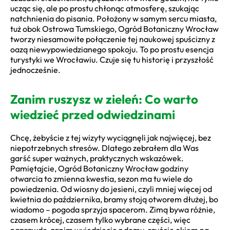
ucząc się, ale po prostu chłonąc atmosferę, szukając
natchnienia do pisania. Położony w samym sercu miasta,
tuż obok Ostrowa Tumskiego, Ogród Botaniczny Wrocław
tworzy niesamowite połączenie tej naukowej spuścizny z
oazą niewypowiedzianego spokoju. To po prostu esencja
turystyki we Wrocławiu. Czuje się tu historię i przyszłość
jednocześnie.
Zanim ruszysz w zieleń: Co warto
wiedzieć przed odwiedzinami
Chcę, żebyście z tej wizyty wyciągnęli jak najwięcej, bez
niepotrzebnych stresów. Dlatego zebrałem dla Was
garść super ważnych, praktycznych wskazówek.
Pamiętajcie, Ogród Botaniczny Wrocław godziny
otwarcia to zmienna kwestia, sezon ma tu wiele do
powiedzenia. Od wiosny do jesieni, czyli mniej więcej od
kwietnia do października, bramy stoją otworem dłużej, bo
wiadomo – pogoda sprzyja spacerom. Zimą bywa różnie,
czasem krócej, czasem tylko wybrane części, więc
naprawdę, zanim wyjedziecie z domu, rzućcie okiem na