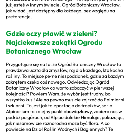
już jesteś w innym świecie. Ogród Botaniczny Wrocław,
jak widać, jest dostępny dla każdego, bez względu na
preferencje.
Gdzie oczy pławić w zieleni?
Najciekawsze zakątki Ogrodu
Botanicznego Wrocław
Przygotujcie się na to, że Ogród Botaniczny Wrocław to
prawdziwa uczta dla zmysłów, raj dla każdego, kto kocha
rośliny. To miejsce pełne niespodzianek, gdzie za każdym
zakrętem czeka coś nowego. Odwiedzając Ogród
Botaniczny Wrocław co warto zobaczyć w pierwszej
kolejności? Powiem Wam, że wybór jest trudny, bo
wszystko kusi! Ale na pewno musicie zajrzeć do Palmiarni
i szklarni. To jest jak teleportacja do tropików, serio.
Alpinarium to kolejny punkt obowiązkowy, zabiera nas w
podróż po górach, od Alp po dalekie Himalaje, pokazując,
jak niesamowicie różnorodna może być flora. A co
powiecie na Dział Roślin Wodnych i Bagiennych? Te