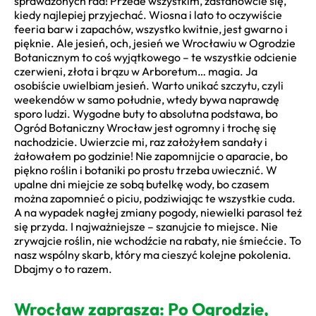
sprawdzonych rad! Przede wszystkim, zastanówcie się,
kiedy najlepiej przyjechać. Wiosna i lato to oczywiście
feeria barw i zapachów, wszystko kwitnie, jest gwarno i
pięknie. Ale jesień, och, jesień we Wrocławiu w Ogrodzie
Botanicznym to coś wyjątkowego – te wszystkie odcienie
czerwieni, złota i brązu w Arboretum… magia. Ja
osobiście uwielbiam jesień. Warto unikać szczytu, czyli
weekendów w samo południe, wtedy bywa naprawdę
sporo ludzi. Wygodne buty to absolutna podstawa, bo
Ogród Botaniczny Wrocław jest ogromny i trochę się
nachodzicie. Uwierzcie mi, raz założyłem sandały i
żałowałem po godzinie! Nie zapomnijcie o aparacie, bo
piękno roślin i botaniki po prostu trzeba uwiecznić. W
upalne dni miejcie ze sobą butelkę wody, bo czasem
można zapomnieć o piciu, podziwiając te wszystkie cuda.
A na wypadek nagłej zmiany pogody, niewielki parasol też
się przyda. I najważniejsze – szanujcie to miejsce. Nie
zrywajcie roślin, nie wchodźcie na rabaty, nie śmiećcie. To
nasz wspólny skarb, który ma cieszyć kolejne pokolenia.
Dbajmy o to razem.
Wrocław zaprasza: Po Ogrodzie,