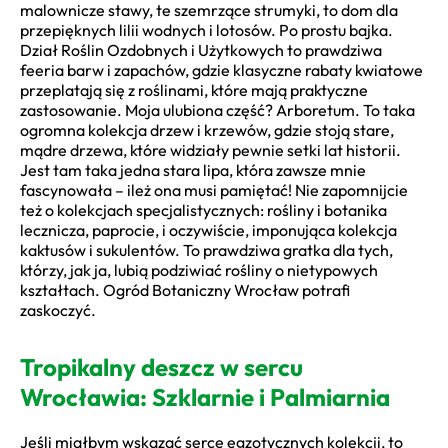
malownicze stawy, te szemrzące strumyki, to dom dla
przepięknych lilii wodnych i lotosów. Po prostu bajka.
Dział Roślin Ozdobnych i Użytkowych to prawdziwa
feeria barw i zapachów, gdzie klasyczne rabaty kwiatowe
przeplatają się z roślinami, które mają praktyczne
zastosowanie. Moja ulubiona część? Arboretum. To taka
ogromna kolekcja drzew i krzewów, gdzie stoją stare,
mądre drzewa, które widziały pewnie setki lat historii.
Jest tam taka jedna stara lipa, która zawsze mnie
fascynowała – ileż ona musi pamiętać! Nie zapomnijcie
też o kolekcjach specjalistycznych: rośliny i botanika
lecznicza, paprocie, i oczywiście, imponująca kolekcja
kaktusów i sukulentów. To prawdziwa gratka dla tych,
którzy, jak ja, lubią podziwiać rośliny o nietypowych
kształtach. Ogród Botaniczny Wrocław potrafi
zaskoczyć.
Tropikalny deszcz w sercu
Wrocławia: Szklarnie i Palmiarnia
Jeśli miałbym wskazać serce egzotycznych kolekcji, to