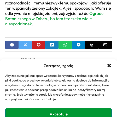
różnorodności i temu niezwykłemu spokojowi, jaki oferuje
ten wspaniały zielony zakątek. A jeśli spodobało Wam się
odkrywanie miejskiej zieleni, zajrzyjcie też do
Ogrodu
Botanicznego w Zabrzu, bo tam też czeka wiele
niespodzianek
.
PREVIOUS
Zarządzaj zgodą
Dom Woskowych Ciał Film – Kompletny
Przewodnik po Kultowym Horrorze | Gdzie
Aby zapewnić jak najlepsze wrażenia, korzystamy z technologii, takich jak
Obejrzeć?
pliki cookie, do przechowywania i/lub uzyskiwania dostępu do informacji o
urządzeniu. Zgoda na te technologie pozwoli nam przetwarzać dane, takie
NEXT
jak zachowanie podczas przeglądania lub unikalne identyfikatory na tej
stronie. Brak wyrażenia zgody lub wycofanie zgody może niekorzystnie
Domki Polly Pocket: Przewodnik Zakupowy –
wpłynąć na niektóre cechy i funkcje.
Znajdź Idealny Miniaturowy Świat!
Akceptuję