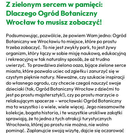
Z zielonym sercem w pamięci:
Dlaczego Ogród Botaniczny
Wrocław to musisz zobaczyć!
Podsumowując, pozwólcie, że powiem Wam jedno: Ogród
Botaniczny we Wrocławiu to miejsce, które po prostu
trzeba zobaczyć. To nie jest zwykły park, to jest żywy
organizm, który łączy w sobie misję naukową, edukacyjną
i rekreacyjną w tak naturalny sposób, że aż trudno
uwierzyć. To prawdziwa zielona oaza, bijące zielone serce
miasta, które pozwala uciec od zgiełku i zanurzyć się w
czystym pięknie natury. Nieważne, czy szukacie inspiracji
do własnego ogrodu, czy chcecie czegoś nauczyć swoje
dzieciaki (tak, Ogród Botaniczny Wrocław z dziećmi to
jest po prostu majstersztyk!), czy po prostu marzycie o
relaksującym spacerze – wrocławski Ogród Botaniczny
ma to wszystko i o wiele, wiele więcej. Jego niesamowite
kolekcje, bogata historia, i te wszystkie urokliwe zakątki
sprawiają, że to jedna z tych atrakcji turystycznych
Wrocławia, której po prostu nie można, nie wolno
pominąć. Zaplanujcie swoją wizytę, dajcie się oczarować