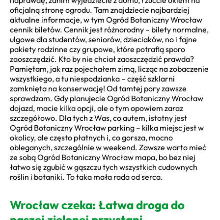
oficjalną stronę ogrodu. Tam znajdziecie najbardziej
aktualne informacje, w tym Ogród Botaniczny Wrocław
cennik biletów. Cennik jest różnorodny – bilety normalne,
ulgowe dla studentów, seniorów, dzieciaków, no i fajne
pakiety rodzinne czy grupowe, które potrafią sporo
zaoszczędzić. Kto by nie chciał zaoszczędzić prawda?
Pamiętam, jak raz pojechałem zimą, licząc na zobaczenie
wszystkiego, a tu niespodzianka – część szklarni
zamknięta na konserwację! Od tamtej pory zawsze
sprawdzam. Gdy planujecie Ogród Botaniczny Wrocław
dojazd, macie kilka opcji, ale o tym opowiem zaraz
szczegółowo. Dla tych z Was, co autem, istotny jest
Ogród Botaniczny Wrocław parking – kilka miejsc jest w
okolicy, ale często płatnych i, co gorsza, mocno
obleganych, szczególnie w weekend. Zawsze warto mieć
ze sobą Ogród Botaniczny Wrocław mapa, bo bez niej
łatwo się zgubić w gąszczu tych wszystkich cudownych
roślin i botaniki. To taka mała rada od serca.
Wrocław czeka: Łatwa droga do
naszej zielonej przystani