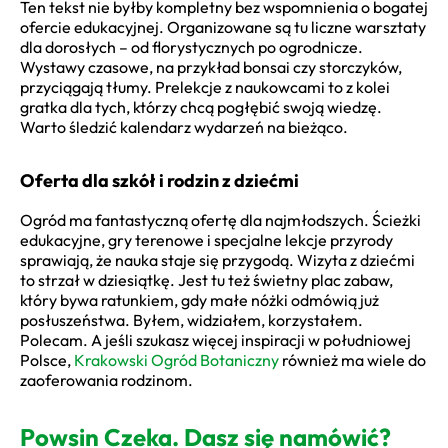
Ten tekst nie byłby kompletny bez wspomnienia o bogatej
ofercie edukacyjnej. Organizowane są tu liczne warsztaty
dla dorosłych – od florystycznych po ogrodnicze.
Wystawy czasowe, na przykład bonsai czy storczyków,
przyciągają tłumy. Prelekcje z naukowcami to z kolei
gratka dla tych, którzy chcą pogłębić swoją wiedzę.
Warto śledzić kalendarz wydarzeń na bieżąco.
Oferta dla szkół i rodzin z dziećmi
Ogród ma fantastyczną ofertę dla najmłodszych. Ścieżki
edukacyjne, gry terenowe i specjalne lekcje przyrody
sprawiają, że nauka staje się przygodą. Wizyta z dziećmi
to strzał w dziesiątkę. Jest tu też świetny plac zabaw,
który bywa ratunkiem, gdy małe nóżki odmówią już
posłuszeństwa. Byłem, widziałem, korzystałem.
Polecam. A jeśli szukasz więcej inspiracji w południowej
Polsce,
Krakowski Ogród Botaniczny
również ma wiele do
zaoferowania rodzinom.
Powsin Czeka. Dasz się namówić?