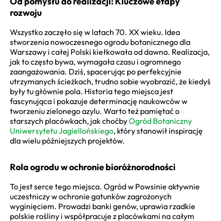
Od pomysłu do realizacji: Kluczowe etapy
rozwoju
Wszystko zaczęło się w latach 70. XX wieku. Idea
stworzenia nowoczesnego ogrodu botanicznego dla
Warszawy i całej Polski kiełkowała od dawna. Realizacja,
jak to często bywa, wymagała czasu i ogromnego
zaangażowania. Dziś, spacerując po perfekcyjnie
utrzymanych ścieżkach, trudno sobie wyobrazić, że kiedyś
były tu głównie pola. Historia tego miejsca jest
fascynująca i pokazuje determinację naukowców w
tworzeniu zielonego azylu. Warto też pamiętać o
starszych placówkach, jak choćby
Ogród Botaniczny
Uniwersytetu Jagiellońskiego
, który stanowił inspirację
dla wielu późniejszych projektów.
Rola ogrodu w ochronie bioróżnorodności
To jest serce tego miejsca. Ogród w Powsinie aktywnie
uczestniczy w ochronie gatunków zagrożonych
wyginięciem. Prowadzi banki genów, uprawia rzadkie
polskie rośliny i współpracuje z placówkami na całym