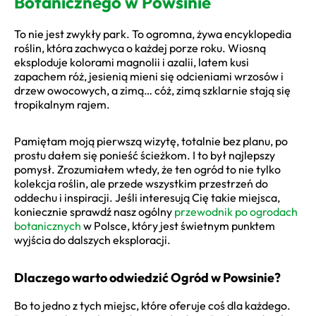
Botanicznego w Powsinie
To nie jest zwykły park. To ogromna, żywa encyklopedia
roślin, która zachwyca o każdej porze roku. Wiosną
eksploduje kolorami magnolii i azalii, latem kusi
zapachem róż, jesienią mieni się odcieniami wrzosów i
drzew owocowych, a zimą… cóż, zimą szklarnie stają się
tropikalnym rajem.
Pamiętam moją pierwszą wizytę, totalnie bez planu, po
prostu dałem się ponieść ścieżkom. I to był najlepszy
pomysł. Zrozumiałem wtedy, że ten ogród to nie tylko
kolekcja roślin, ale przede wszystkim przestrzeń do
oddechu i inspiracji. Jeśli interesują Cię takie miejsca,
koniecznie sprawdź nasz ogólny
przewodnik po ogrodach
botanicznych
w Polsce, który jest świetnym punktem
wyjścia do dalszych eksploracji.
Dlaczego warto odwiedzić Ogród w Powsinie?
Bo to jedno z tych miejsc, które oferuje coś dla każdego.