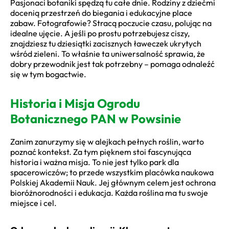
Pasjonaci botaniki spędzą tu całe dnie. Rodziny z dziećmi
docenią przestrzeń do biegania i edukacyjne place
zabaw. Fotografowie? Stracą poczucie czasu, polując na
idealne ujęcie. A jeśli po prostu potrzebujesz ciszy,
znajdziesz tu dziesiątki zacisznych ławeczek ukrytych
wśród zieleni. To właśnie ta uniwersalność sprawia, że
dobry przewodnik jest tak potrzebny – pomaga odnaleźć
się w tym bogactwie.
Historia i Misja Ogrodu
Botanicznego PAN w Powsinie
Zanim zanurzymy się w alejkach pełnych roślin, warto
poznać kontekst. Za tym pięknem stoi fascynująca
historia i ważna misja. To nie jest tylko park dla
spacerowiczów; to przede wszystkim placówka naukowa
Polskiej Akademii Nauk. Jej głównym celem jest ochrona
bioróżnorodności i edukacja. Każda roślina ma tu swoje
miejsce i cel.