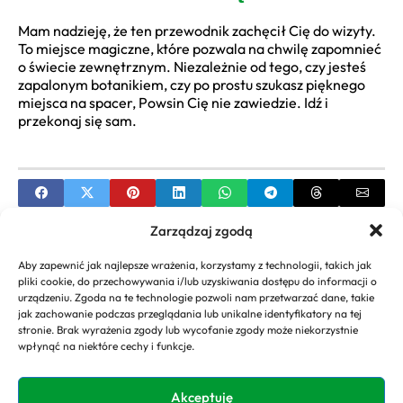
Mam nadzieję, że ten przewodnik zachęcił Cię do wizyty.
To miejsce magiczne, które pozwala na chwilę zapomnieć
o świecie zewnętrznym. Niezależnie od tego, czy jesteś
zapalonym botanikiem, czy po prostu szukasz pięknego
miejsca na spacer, Powsin Cię nie zawiedzie. Idź i
przekonaj się sam.
Zarządzaj zgodą
PREVIOUS
Aby zapewnić jak najlepsze wrażenia, korzystamy z technologii, takich jak
Inspiracje i pomysły na ogród ze zdjęciami
pliki cookie, do przechowywania i/lub uzyskiwania dostępu do informacji o
urządzeniu. Zgoda na te technologie pozwoli nam przetwarzać dane, takie
NEXT
jak zachowanie podczas przeglądania lub unikalne identyfikatory na tej
stronie. Brak wyrażenia zgody lub wycofanie zgody może niekorzystnie
Ogród Botaniczny Lublin Przewodnik – Twój Plan
wpłynąć na niektóre cechy i funkcje.
Zwiedzania
Akceptuję