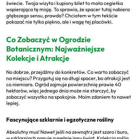
świecie. Twoja wizyta i kupiony bilet to mała cegiełka
wspierająca tę misję. To sprawia, że spacer tutaj nabiera
głębszego sensu, prawda? Chciałem w tym tekście
pokazać nie tylko piękno, ale i wagę tej placówki.
Co Zobaczyć w Ogrodzie
Botanicznym: Najważniejsze
Kolekcje i Atrakcje
No dobrze, przejdźmy do konkretów. Co warto zobaczyć
na miejscu? Przygotuj się na długi spacer, bo atrakcji jest
co niemiara. Ogród zajmuje powierzchnię prawie 40
hektarów, więc jednego dnia może nie starczyć, by
zobaczyć wszystko na spokojnie. Moim zdaniem to nawet
lepiej.
Fascynujące szklarnie i egzotyczne rośliny
Absolutny mus! Nawet jeśli na zewnątrz jest szaro i buro,
w szklarniach panuje zupełnie inny świat. Kolekcja roślin