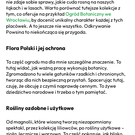
nie zdaje sobie sprawy, jakie cuda rosną na naszych
łąkach i w lasach. Warto porównać tutejsze kolekcje z
tym, co oferuje na przykład
Ogród Botaniczny we
Wrocławiu
, by docenić unikalny charakter każdej z tych
placówek. A to jeszcze nie wszystko. Odkrywanie
Powsina to niekończąca się przygoda.
Flora Polski i jej ochrona
Ta część ogrodu ma dla mnie szczególne znaczenie. To
tutaj widać, jak ważną pracę wykonują botanicy.
Zgromadzono tu wiele gatunków rzadkich i chronionych,
tworząc dla nich bezpieczną przystań. Spacerując tutaj,
czuję, że obcuję z czymś naprawdę cennym. To żywe
dziedzictwo narodowe i trzeba o tym pamiętać.
Rośliny ozdobne i użytkowe
Od magnolii, które wiosną tworzą niezapomniany
spektakl, przez kolekcję liliowców, po rośliny użytkowe –
zioła, lecznicze i warzywa. Ta część pokazuje, jak blisko