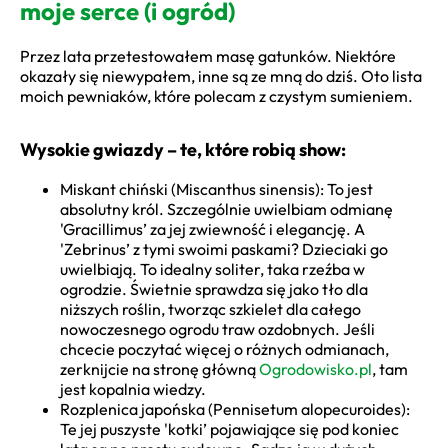
moje serce (i ogród)
Przez lata przetestowałem masę gatunków. Niektóre
okazały się niewypałem, inne są ze mną do dziś. Oto lista
moich pewniaków, które polecam z czystym sumieniem.
Wysokie gwiazdy – te, które robią show:
Miskant chiński (Miscanthus sinensis): To jest
absolutny król. Szczególnie uwielbiam odmianę
'Gracillimus’ za jej zwiewność i elegancję. A
'Zebrinus’ z tymi swoimi paskami? Dzieciaki go
uwielbiają. To idealny soliter, taka rzeźba w
ogrodzie. Świetnie sprawdza się jako tło dla
niższych roślin, tworząc szkielet dla całego
nowoczesnego ogrodu traw ozdobnych. Jeśli
chcecie poczytać więcej o różnych odmianach,
zerknijcie na stronę główną
Ogrodowisko.pl
, tam
jest kopalnia wiedzy.
Rozplenica japońska (Pennisetum alopecuroides):
Te jej puszyste 'kotki’ pojawiające się pod koniec