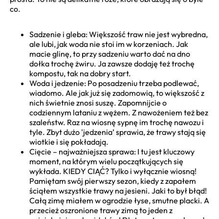
co.
Sadzenie i gleba: Większość traw nie jest wybredna,
ale lubi, jak woda nie stoi im w korzeniach. Jak
macie glinę, to przy sadzeniu warto dać na dno
dołka trochę żwiru. Ja zawsze dodaję też trochę
kompostu, tak na dobry start.
Woda i jedzenie: Po posadzeniu trzeba podlewać,
wiadomo. Ale jak już się zadomowią, to większość z
nich świetnie znosi suszę. Zapomnijcie o
codziennym lataniu z wężem. Z nawożeniem też bez
szaleństw. Raz na wiosnę sypnę im trochę nawozu i
tyle. Zbyt dużo 'jedzenia’ sprawia, że trawy stają się
wiotkie i się pokładają.
Cięcie – najważniejsza sprawa: I tu jest kluczowy
moment, na którym wielu początkujących się
wykłada. KIEDY CIĄĆ? Tylko i wyłącznie wiosną!
Pamiętam swój pierwszy sezon, kiedy z zapałem
ściąłem wszystkie trawy na jesieni. Jaki to był błąd!
Całą zimę miałem w ogrodzie łyse, smutne placki. A
przecież oszronione trawy zimą to jeden z