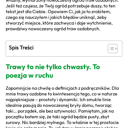
własny, wymarzony nowoczesny ogród traw ozdobnych.
Jeśli też czujesz, że Twój ogród potrzebuje duszy, to ten
tekst jest dla Ciebie. Opowiem Ci, jak ja to zrobiłem,
czego się nauczyłem i jakich błędów uniknąć, żeby
stworzyć miejsce, które zachwyca i daje wytchnienie,
prawdziwy nowoczesny ogród traw ozdobnych.
Spis Treści
Trawy to nie tylko chwasty. To
poezja w ruchu
Zapomnijcie na chwilę o definicjach z podręczników. Dla
mnie trawy ozdobne to kwintesencja tego, co w naturze
najpiękniejsze – prostoty i dynamiki. Ich smukłe linie
idealnie pasują do nowoczesnej bryły domu, tworząc
taki… porządek, ale bez sztywności. Pamiętam, jak na
początku bałem się, że taki ogród będzie pusty, zbyt
surowy. Nic bardziej mylnego. To właśnie w tej prostocie
kryje się cała magia. To, jak trawy łapią poranne słońce,