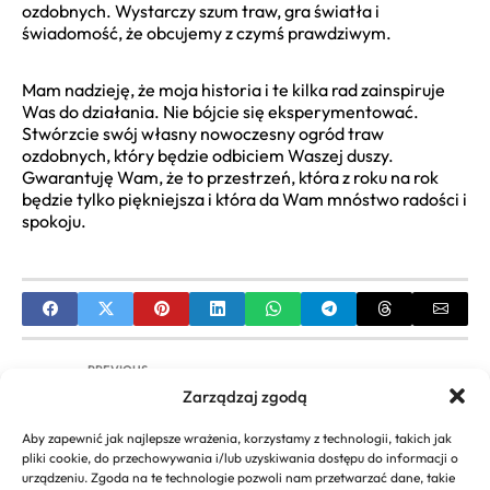
ozdobnych. Wystarczy szum traw, gra światła i
świadomość, że obcujemy z czymś prawdziwym.
Mam nadzieję, że moja historia i te kilka rad zainspiruje
Was do działania. Nie bójcie się eksperymentować.
Stwórzcie swój własny nowoczesny ogród traw
ozdobnych, który będzie odbiciem Waszej duszy.
Gwarantuję Wam, że to przestrzeń, która z roku na rok
będzie tylko piękniejsza i która da Wam mnóstwo radości i
spokoju.
PREVIOUS
Zarządzaj zgodą
Kompleksowy Przewodnik po Kamieniach
Ozdobnych do Ogrodu: Od Inspiracji po Zakup i
Aby zapewnić jak najlepsze wrażenia, korzystamy z technologii, takich jak
Aranżację
pliki cookie, do przechowywania i/lub uzyskiwania dostępu do informacji o
urządzeniu. Zgoda na te technologie pozwoli nam przetwarzać dane, takie