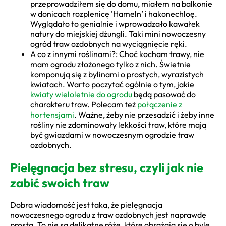
przeprowadziłem się do domu, miałem na balkonie
w donicach rozplenicę 'Hameln’ i hakonechloę.
Wyglądało to genialnie i wprowadzało kawałek
natury do miejskiej dżungli. Taki mini nowoczesny
ogród traw ozdobnych na wyciągnięcie ręki.
A co z innymi roślinami?: Choć kocham trawy, nie
mam ogrodu złożonego tylko z nich. Świetnie
komponują się z bylinami o prostych, wyrazistych
kwiatach. Warto poczytać ogólnie o tym, jakie
kwiaty wieloletnie do ogrodu
będą pasować do
charakteru traw. Polecam też
połączenie z
hortensjami
. Ważne, żeby nie przesadzić i żeby inne
rośliny nie zdominowały lekkości traw, które mają
być gwiazdami w nowoczesnym ogrodzie traw
ozdobnych.
Pielęgnacja bez stresu, czyli jak nie
zabić swoich traw
Dobra wiadomość jest taka, że pielęgnacja
nowoczesnego ogrodu z traw ozdobnych jest naprawdę
prosta. To nie są delikatne róże, które obrażają się o byle