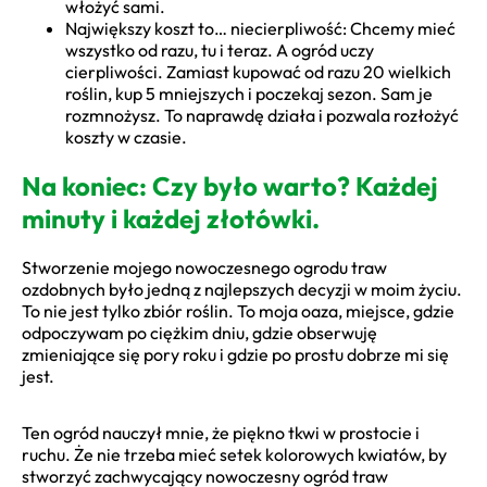
włożyć sami.
Największy koszt to… niecierpliwość: Chcemy mieć
wszystko od razu, tu i teraz. A ogród uczy
cierpliwości. Zamiast kupować od razu 20 wielkich
roślin, kup 5 mniejszych i poczekaj sezon. Sam je
rozmnożysz. To naprawdę działa i pozwala rozłożyć
koszty w czasie.
Na koniec: Czy było warto? Każdej
minuty i każdej złotówki.
Stworzenie mojego nowoczesnego ogrodu traw
ozdobnych było jedną z najlepszych decyzji w moim życiu.
To nie jest tylko zbiór roślin. To moja oaza, miejsce, gdzie
odpoczywam po ciężkim dniu, gdzie obserwuję
zmieniające się pory roku i gdzie po prostu dobrze mi się
jest.
Ten ogród nauczył mnie, że piękno tkwi w prostocie i
ruchu. Że nie trzeba mieć setek kolorowych kwiatów, by
stworzyć zachwycający nowoczesny ogród traw