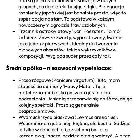
lata są po prostu cudowne. Sadzę ją w dużych
grupach, co daje efekt falującej łąki. Pielęgnacja
rozplenicy japońskiej jest banalnie prosta, więc to
super opcja na start. To podstawa w każdym
nowoczesnym ogrodzie traw ozdobnych.
Trzcinnik ostrokwiatowy 'Karl Foerster’: To mój
żołnierz. Zawsze zwarty, wyprostowany, kwitnie
jako jeden z pierwszych. Idealny do tworzenia
pionowych akcentów, takich wykrzykników w
kompozycji. Wygląda super przez cały rok.
Średnia półka – niezawodni wypełniacze:
Proso rózgowe (Panicum virgatum): Tutaj mam
słabość do odmiany 'Heavy Metal’. Ta jej
metaliczno-niebieska poświata jest nie do
podrobienia. Jesienią przebarwia się na żółto, dając
kolejny spektakl. Prosa są generalnie
bezproblemowe.
Wydmuchrzyca piaskowa (Leymus arenarius):
Wspominałem już o niej. Piękna, ale bestia. Sadźcie
ją tylko w donicach albo z solidną barierą
korzeniową, inaczej będziecie z nią walczyć. Ale ten