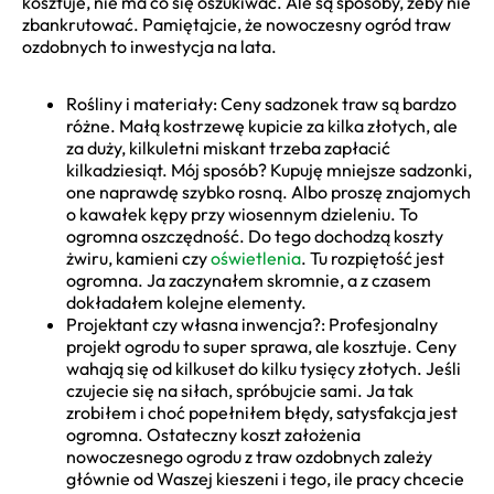
kosztuje, nie ma co się oszukiwać. Ale są sposoby, żeby nie
zbankrutować. Pamiętajcie, że nowoczesny ogród traw
ozdobnych to inwestycja na lata.
Rośliny i materiały: Ceny sadzonek traw są bardzo
różne. Małą kostrzewę kupicie za kilka złotych, ale
za duży, kilkuletni miskant trzeba zapłacić
kilkadziesiąt. Mój sposób? Kupuję mniejsze sadzonki,
one naprawdę szybko rosną. Albo proszę znajomych
o kawałek kępy przy wiosennym dzieleniu. To
ogromna oszczędność. Do tego dochodzą koszty
żwiru, kamieni czy
oświetlenia
. Tu rozpiętość jest
ogromna. Ja zaczynałem skromnie, a z czasem
dokładałem kolejne elementy.
Projektant czy własna inwencja?: Profesjonalny
projekt ogrodu to super sprawa, ale kosztuje. Ceny
wahają się od kilkuset do kilku tysięcy złotych. Jeśli
czujecie się na siłach, spróbujcie sami. Ja tak
zrobiłem i choć popełniłem błędy, satysfakcja jest
ogromna. Ostateczny koszt założenia
nowoczesnego ogrodu z traw ozdobnych zależy
głównie od Waszej kieszeni i tego, ile pracy chcecie