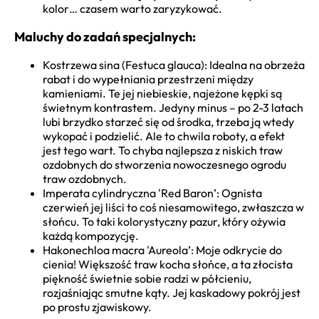
kolor… czasem warto zaryzykować.
Maluchy do zadań specjalnych:
Kostrzewa sina (Festuca glauca): Idealna na obrzeża
rabat i do wypełniania przestrzeni między
kamieniami. Te jej niebieskie, najeżone kępki są
świetnym kontrastem. Jedyny minus – po 2-3 latach
lubi brzydko starzeć się od środka, trzeba ją wtedy
wykopać i podzielić. Ale to chwila roboty, a efekt
jest tego wart. To chyba najlepsza z niskich traw
ozdobnych do stworzenia nowoczesnego ogrodu
traw ozdobnych.
Imperata cylindryczna 'Red Baron’: Ognista
czerwień jej liści to coś niesamowitego, zwłaszcza w
słońcu. To taki kolorystyczny pazur, który ożywia
każdą kompozycję.
Hakonechloa macra 'Aureola’: Moje odkrycie do
cienia! Większość traw kocha słońce, a ta złocista
piękność świetnie sobie radzi w półcieniu,
rozjaśniając smutne kąty. Jej kaskadowy pokrój jest
po prostu zjawiskowy.