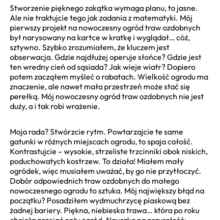
Stworzenie pięknego zakątka wymaga planu, to jasne.
Ale nie traktujcie tego jak zadania z matematyki. Mój
pierwszy projekt na nowoczesny ogród traw ozdobnych
był narysowany na kartce w kratkę i wyglądał… cóż,
sztywno. Szybko zrozumiałem, że kluczem jest
obserwacja. Gdzie najdłużej operuje słońce? Gdzie jest
ten wredny cień od sąsiada? Jak wieje wiatr? Dopiero
potem zacząłem myśleć o rabatach. Wielkość ogrodu ma
znaczenie, ale nawet mała przestrzeń może stać się
perełką. Mój nowoczesny ogród traw ozdobnych nie jest
duży, a i tak robi wrażenie.
Moja rada? Stwórzcie rytm. Powtarzajcie te same
gatunki w różnych miejscach ogrodu, to spaja całość.
Kontrastujcie – wysokie, strzeliste trzcinniki obok niskich,
poduchowatych kostrzew. To działa! Miałem mały
ogródek, więc musiałem uważać, by go nie przytłoczyć.
Dobór odpowiednich traw ozdobnych do małego
nowoczesnego ogrodu to sztuka. Mój największy błąd na
początku? Posadziłem wydmuchrzycę piaskową bez
żadnej bariery. Piękna, niebieska trawa… która po roku
chciała przejąć cały ogród. Nauczka na przyszłość: