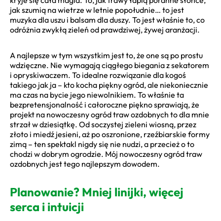
jak szumią na wietrze w letnie popołudnie… to jest
muzyka dla uszu i balsam dla duszy. To jest właśnie to, co
odróżnia zwykłą zieleń od prawdziwej, żywej aranżacji.
A najlepsze w tym wszystkim jest to, że one są po prostu
wdzięczne. Nie wymagają ciągłego biegania z sekatorem
i opryskiwaczem. To idealne rozwiązanie dla kogoś
takiego jak ja – kto kocha piękny ogród, ale niekoniecznie
ma czas na bycie jego niewolnikiem. To właśnie ta
bezpretensjonalność i całoroczne piękno sprawiają, że
projekt na nowoczesny ogród traw ozdobnych to dla mnie
strzał w dziesiątkę. Od soczystej zieleni wiosną, przez
złoto i miedź jesieni, aż po oszronione, rzeźbiarskie formy
zimą – ten spektakl nigdy się nie nudzi, a przecież o to
chodzi w dobrym ogrodzie. Mój nowoczesny ogród traw
ozdobnych jest tego najlepszym dowodem.
Planowanie? Mniej linijki, więcej
serca i intuicji