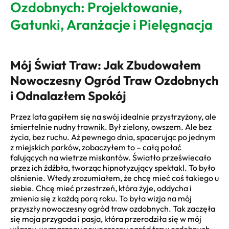
Ozdobnych: Projektowanie,
Gatunki, Aranżacje i Pielęgnacja
Mój Świat Traw: Jak Zbudowałem
Nowoczesny Ogród Traw Ozdobnych
i Odnalazłem Spokój
Przez lata gapiłem się na swój idealnie przystrzyżony, ale
śmiertelnie nudny trawnik. Był zielony, owszem. Ale bez
życia, bez ruchu. Aż pewnego dnia, spacerując po jednym
z miejskich parków, zobaczyłem to – całą połać
falujących na wietrze miskantów. Światło przeświecało
przez ich źdźbła, tworząc hipnotyzujący spektakl. To było
olśnienie. Wtedy zrozumiałem, że chcę mieć coś takiego u
siebie. Chcę mieć przestrzeń, która żyje, oddycha i
zmienia się z każdą porą roku. To była wizja na mój
przyszły nowoczesny ogród traw ozdobnych. Tak zaczęła
się moja przygoda i pasja, która przerodziła się w mój