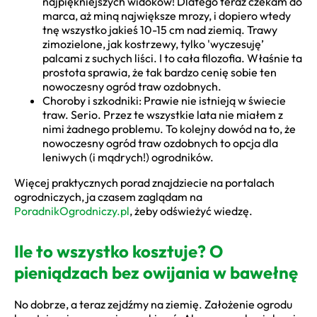
najpiękniejszych widoków! Dlatego teraz czekam do
marca, aż miną największe mrozy, i dopiero wtedy
tnę wszystko jakieś 10-15 cm nad ziemią. Trawy
zimozielone, jak kostrzewy, tylko 'wyczesuję’
palcami z suchych liści. I to cała filozofia. Właśnie ta
prostota sprawia, że tak bardzo cenię sobie ten
nowoczesny ogród traw ozdobnych.
Choroby i szkodniki: Prawie nie istnieją w świecie
traw. Serio. Przez te wszystkie lata nie miałem z
nimi żadnego problemu. To kolejny dowód na to, że
nowoczesny ogród traw ozdobnych to opcja dla
leniwych (i mądrych!) ogrodników.
Więcej praktycznych porad znajdziecie na portalach
ogrodniczych, ja czasem zaglądam na
PoradnikOgrodniczy.pl
, żeby odświeżyć wiedzę.
Ile to wszystko kosztuje? O
pieniądzach bez owijania w bawełnę
No dobrze, a teraz zejdźmy na ziemię. Założenie ogrodu