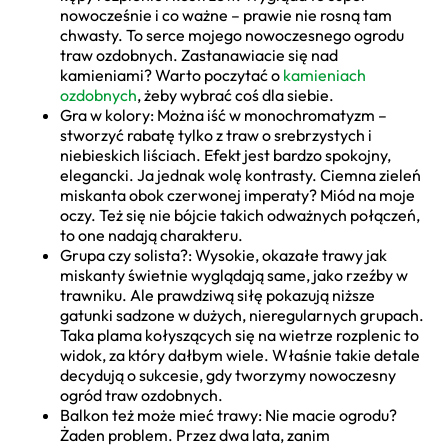
nowocześnie i co ważne – prawie nie rosną tam
chwasty. To serce mojego nowoczesnego ogrodu
traw ozdobnych. Zastanawiacie się nad
kamieniami? Warto poczytać o
kamieniach
ozdobnych
, żeby wybrać coś dla siebie.
Gra w kolory: Można iść w monochromatyzm –
stworzyć rabatę tylko z traw o srebrzystych i
niebieskich liściach. Efekt jest bardzo spokojny,
elegancki. Ja jednak wolę kontrasty. Ciemna zieleń
miskanta obok czerwonej imperaty? Miód na moje
oczy. Też się nie bójcie takich odważnych połączeń,
to one nadają charakteru.
Grupa czy solista?: Wysokie, okazałe trawy jak
miskanty świetnie wyglądają same, jako rzeźby w
trawniku. Ale prawdziwą siłę pokazują niższe
gatunki sadzone w dużych, nieregularnych grupach.
Taka plama kołyszących się na wietrze rozplenic to
widok, za który dałbym wiele. Właśnie takie detale
decydują o sukcesie, gdy tworzymy nowoczesny
ogród traw ozdobnych.
Balkon też może mieć trawy: Nie macie ogrodu?
Żaden problem. Przez dwa lata, zanim