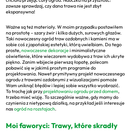
zawsze sprawdzaj, czy dana trawa nie jest zbyt
ekspansywna!
Ważne są też materiały. W moim przypadku postawiłem
na prostotę – szary żwir i kilka dużych, surowych głazów.
Taki nowoczesny ogród traw ozdobnych i kamieni ma w
sobie coś z japońskiej estetyki, którą uwielbiam. Do tego
proste,
nowoczesne dekoracje
i minimalistyczne
oświetlenie, które wieczorem wydobywa z traw ich ukryte
piękno. Zanim wbijecie pierwszą łopatę, polecam
pobawić się w jakimś prostym programie do
projektowania. Nawet prymitywny projekt nowoczesnego
ogrodu z trawami ozdobnymi z wizualizacjami pomoże
Wam uniknąć błędów i lepiej sobie wszystko wyobrazić.
To trochę jak przy
projektowaniu ogrodu przed domem
,
trzeba mieć wizję. To szczególnie ważne, gdy mamy do
czynienia z nietypową działką, na przykład jeśli interesuje
nas
ogród na rozstajach
.
Moi faworyci: Trawy, które skradły