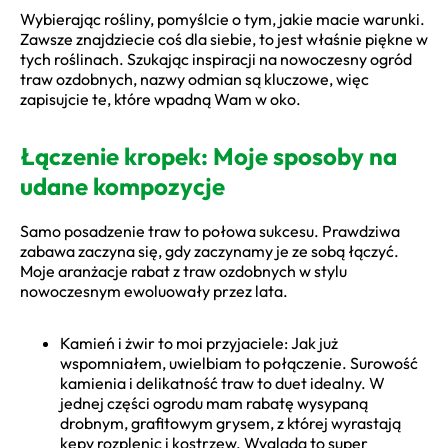
Wybierając rośliny, pomyślcie o tym, jakie macie warunki.
Zawsze znajdziecie coś dla siebie, to jest właśnie piękne w
tych roślinach. Szukając inspiracji na nowoczesny ogród
traw ozdobnych, nazwy odmian są kluczowe, więc
zapisujcie te, które wpadną Wam w oko.
Łączenie kropek: Moje sposoby na
udane kompozycje
Samo posadzenie traw to połowa sukcesu. Prawdziwa
zabawa zaczyna się, gdy zaczynamy je ze sobą łączyć.
Moje aranżacje rabat z traw ozdobnych w stylu
nowoczesnym ewoluowały przez lata.
Kamień i żwir to moi przyjaciele: Jak już
wspomniałem, uwielbiam to połączenie. Surowość
kamienia i delikatność traw to duet idealny. W
jednej części ogrodu mam rabatę wysypaną
drobnym, grafitowym grysem, z której wyrastają
kępy rozplenic i kostrzew. Wygląda to super