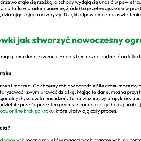
 drzewo staje się rzeźbą, a schody wydają się unosić w powietrz
ojna tafla w płaskim basenie, źródełko przelewające się w pros
, działając kojąco na zmysły. Dzięki odpowiedniemu oświetlen
wki jak stworzyć nowoczesny ogr
maga planu i konsekwencji. Proces ten można podzielić na kilka
kroku
trzeb i marzeń. Co chcemy robić w ogrodzie? Ile czasu możemy p
taryzować i zwymiarować działkę. Mając te dane, można przystą
onalnych, ścieżek i nasadzeń. To najważniejszy etap, który dec
amodzielnie przejść przez ten proces, z pomocą przychodzą profe
odu online krok po kroku
, które ułatwiają cały proces.
rcia?
zydomowych
można znaleźć w magazynach branżowych, na porta