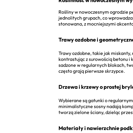
Roślinność w nowoczesnym wy
Rośliny w nowoczesnym ogrodzie pełn
jednolitych grupach, co wprowadza do
stonowana, z mocniejszymi akcent
Trawy ozdobne i geometryczne
Trawy ozdobne, takie jak miskanty,
kontrastując z surowością betonu i 
sadzone w regularnych blokach, tw
często grają pierwsze skrzypce.
Drzewa i krzewy o prostej bryl
Wybierane są gatunki o regularnym
minimalistyczne sosny nadają kompo
tworzą zielone ściany, dzieląc prze
Materiały i nawierzchnie podkr