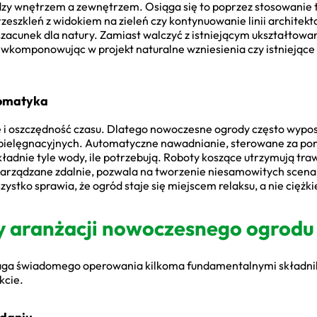
ędzy wnętrzem a zewnętrzem. Osiąga się to poprzez stosowanie
rzeszkleń z widokiem na zieleń czy kontynuowanie linii architek
t szacunek dla natury. Zamiast walczyć z istniejącym ukształto
, wkomponowując w projekt naturalne wzniesienia czy istniejące
tomatyka
ę i oszczędność czasu. Dlatego nowoczesne ogrody często wypos
pielęgnacyjnych. Automatyczne nawadnianie, sterowane za pomo
kładnie tyle wody, ile potrzebują. Roboty koszące utrzymują tr
zarządzane zdalnie, pozwala na tworzenie niesamowitych scenar
stko sprawia, że ogród staje się miejscem relaksu, a nie ciężkie
y aranżacji nowoczesnego ogrodu
ga świadomego operowania kilkoma fundamentalnymi składnik
kcie.