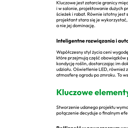
Kluczowe jest zatarcie granicy mi
i w salonie, projektowanie dużych p
ścieżek i rabat. Równie istotny jes
projektant stara się je wykorzystać
a nie jej dominację.
Inteligentne rozwiązania i au
Współczesny styl życia ceni wygod
które przejmują część obowiązków 
kondycję roślin, dostarczając im do
udziału. Oświetlenie LED, również 
atmosferę ogrodu po zmroku. To wszy
Kluczowe element
Stworzenie udanego projektu wyma
połączenie decyduje o finalnym efe