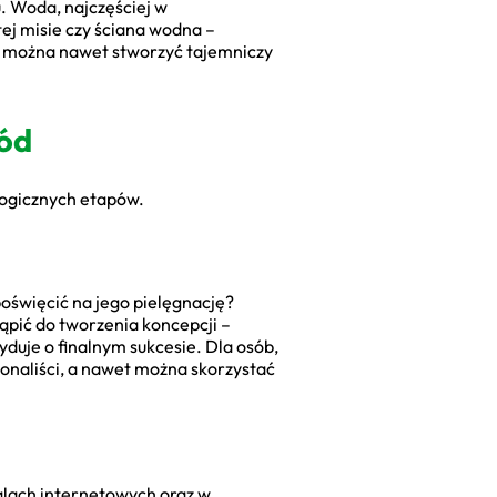
u. Woda, najczęściej w
tej misie czy ściana wodna –
iu można nawet stworzyć tajemniczy
ód
 logicznych etapów.
oświęcić na jego pielęgnację?
pić do tworzenia koncepcji –
yduje o finalnym sukcesie. Dla osób,
sjonaliści, a nawet można skorzystać
lach internetowych oraz w