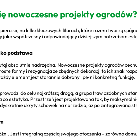
ię nowoczesne projekty ogrodów?
iera się na kilku kluczowych filarach, które razem tworzą spójn
any jako współczesny i odpowiadający dzisiejszym potrzebom es
jako podstawa
 tutaj absolutnie nadrzędna. Nowoczesne projekty ogrodów cec
roste formy i rezygnacja ze zbędnych dekoracji to ich znak roz
ażdy element jest starannie dobrany i pełni konkretną funkcję.
 prowadzi do celu najkrótszą drogą, a grupa traw ozdobnych st
 co estetyka. Przestrzeń jest projektowana tak, by maksymalnie 
dyskretnie ukryty schowek na narzędzia, aż po zintegrowaną stre
em
żni. Jest integralną częścią swojego otoczenia – zarówno domu,