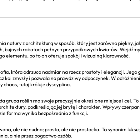
ia natury z architekturą w sposób, który jest zarówno piękny, ja
h, bujnych rabatach pełnych przypadkowych kwiatów. Wejdźmy do
 elementu, bo to on oferuje spokój i wizualną klarowność.
zofia, która odrzuca nadmiar na rzecz prostoty i elegancji. Jeg
lecz koi zmysły i pozwala na prawdziwy odpoczynek. W odróżnien
haos, tutaj króluje dyscyplina.
da grupa roślin ma swoje precyzyjnie określone miejsce i cel. To
chitektury, podkreślając jej bryłę i charakter. Wpływy czerpan
zie forma wynika bezpośrednio z funkcji.
na, ale nie nudna; prosta, ale nie prostacka. To synonim luksusu
nia, a nie przez bogactwo ozdób.