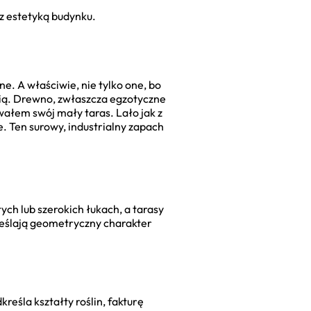
 z estetyką budynku.
. A właściwie, nie tylko one, bo
enią. Drewno, zwłaszcza egzotyczne
wałem swój mały taras. Lało jak z
. Ten surowy, industrialny zapach
ych lub szerokich łukach, a tarasy
reślają geometryczny charakter
eśla kształty roślin, fakturę