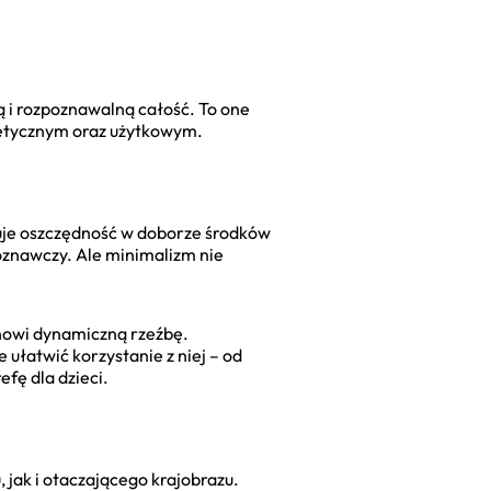
ą i rozpoznawalną całość. To one
tetycznym oraz użytkowym.
huje oszczędność w doborze środków
poznawczy. Ale minimalizm nie
anowi dynamiczną rzeźbę.
ułatwić korzystanie z niej – od
fę dla dzieci.
 jak i otaczającego krajobrazu.