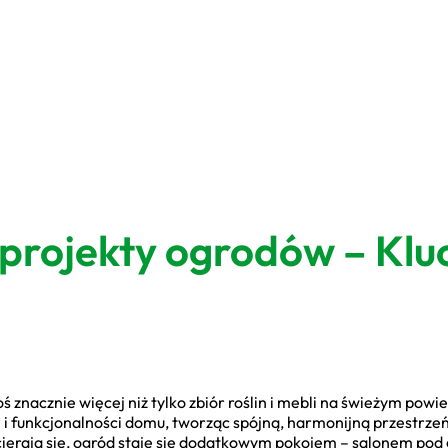
projekty ogrodów – Klu
 znacznie więcej niż tylko zbiór roślin i mebli na świeżym powi
i i funkcjonalności domu, tworząc spójną, harmonijną przestrzeń
erają się, ogród staje się dodatkowym pokojem – salonem pod 