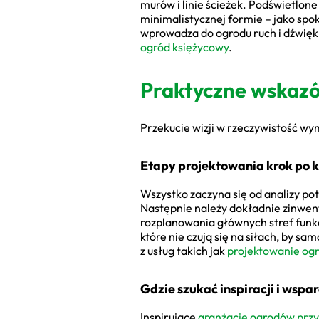
murów i linie ścieżek. Podświetlone
minimalistycznej formie – jako spok
wprowadza do ogrodu ruch i dźwięk
ogród księżycowy
.
Praktyczne wskazó
Przekucie wizji w rzeczywistość wy
Etapy projektowania krok po 
Wszystko zaczyna się od analizy po
Następnie należy dokładnie zinwen
rozplanowania głównych stref funkcj
które nie czują się na siłach, by s
z usług takich jak
projektowanie ogr
Gdzie szukać inspiracji i wspa
Inspirujące
aranżacje ogrodów pr