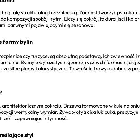
daniu
ią rolę strukturalną i rzeźbiarską. Zamiast tworzyć pstrokate m
 kompozycji spokój i rytm. Liczy się pokrój, faktura liści i kolo
ami barwnymi pojawiającymi się sezonowo.
 formy bylin
 rozplenice czy turzyce, są absolutną podstawą. Ich zwiewność i
kamienia. Byliny o wyrazistych, geometrycznych formach, jak je
orzą silne plamy kolorystyczne. To właśnie trawy ozdobne w p
e
, architektonicznym pokroju. Drzewa formowane w kule na pniu,
zycji wertykalny wymiar. Żywopłoty z cisa lub buka, precyzyjn
strzeń i zapewniając intymność.
eślające styl