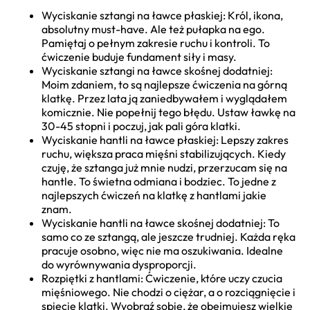
Wyciskanie sztangi na ławce płaskiej: Król, ikona,
absolutny must-have. Ale też pułapka na ego.
Pamiętaj o pełnym zakresie ruchu i kontroli. To
ćwiczenie buduje fundament siły i masy.
Wyciskanie sztangi na ławce skośnej dodatniej:
Moim zdaniem, to są najlepsze ćwiczenia na górną
klatkę. Przez lata ją zaniedbywałem i wyglądałem
komicznie. Nie popełnij tego błędu. Ustaw ławkę na
30-45 stopni i poczuj, jak pali góra klatki.
Wyciskanie hantli na ławce płaskiej: Lepszy zakres
ruchu, większa praca mięśni stabilizujących. Kiedy
czuję, że sztanga już mnie nudzi, przerzucam się na
hantle. To świetna odmiana i bodziec. To jedne z
najlepszych ćwiczeń na klatkę z hantlami jakie
znam.
Wyciskanie hantli na ławce skośnej dodatniej: To
samo co ze sztangą, ale jeszcze trudniej. Każda ręka
pracuje osobno, więc nie ma oszukiwania. Idealne
do wyrównywania dysproporcji.
Rozpiętki z hantlami: Ćwiczenie, które uczy czucia
mięśniowego. Nie chodzi o ciężar, a o rozciągnięcie i
spięcie klatki. Wyobraź sobie, że obejmujesz wielkie