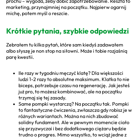
prochu – wygoda, żeby dobić zapotrzebowanie. Reszta to
marketing, przynajmniej na początku. Najpierw ogarnij
michę, potem myśl o reszcie.
Krótkie pytania, szybkie odpowiedzi
Zebrałem tu kilka pytań, które sam kiedyś zadawałem
albo słyszę je non stop na siłowni. Może i tobie rozjaśnią
parę kwestii.
Ile razy w tygodniu męczyć klatę? Dla większości
ludzi 1-2 razy to absolutne maksimum. Klatka to nie
biceps, potrzebuje czasu na regenerację. Jak jesteś
już pro, to możesz kombinować, ale na początku
trzymaj się tej zasady.
Same pompki wystarczą? Na początku tak. Pompki
to fantastyczne ćwiczenia, zwłaszcza gdy robisz je w
różnych wariantach. Można na nich zbudować
solidny fundament. Ale w pewnym momencie ciało
się przyzwyczai i bez dodatkowego ciężaru będzie
trudno o progres. Mimo wszystko, to wciąż jedne z