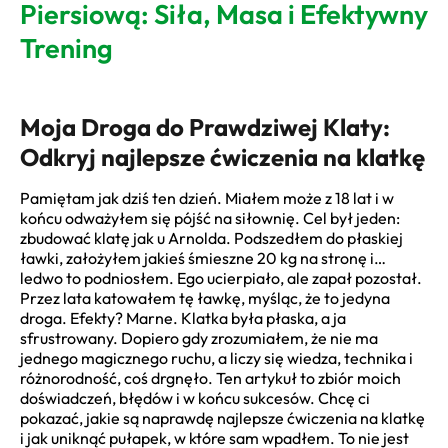
Piersiową: Siła, Masa i Efektywny
Trening
Moja Droga do Prawdziwej Klaty:
Odkryj najlepsze ćwiczenia na klatkę
Pamiętam jak dziś ten dzień. Miałem może z 18 lat i w
końcu odważyłem się pójść na siłownię. Cel był jeden:
zbudować klatę jak u Arnolda. Podszedłem do płaskiej
ławki, założyłem jakieś śmieszne 20 kg na stronę i…
ledwo to podniosłem. Ego ucierpiało, ale zapał pozostał.
Przez lata katowałem tę ławkę, myśląc, że to jedyna
droga. Efekty? Marne. Klatka była płaska, a ja
sfrustrowany. Dopiero gdy zrozumiałem, że nie ma
jednego magicznego ruchu, a liczy się wiedza, technika i
różnorodność, coś drgnęło. Ten artykuł to zbiór moich
doświadczeń, błędów i w końcu sukcesów. Chcę ci
pokazać, jakie są naprawdę najlepsze ćwiczenia na klatkę
i jak uniknąć pułapek, w które sam wpadłem. To nie jest