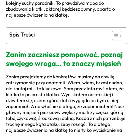
kolejny suchy poradnik. To prawdziwa mapa do
zbudowania klatki, z której będziesz dumny, oparta o
najlepsze ćwiczenia na klatkę.
Spis Treści
Zanim zaczniesz pompować, poznaj
swojego wroga… to znaczy mięsień
Zanim przejdziemy do konkretów, musimy na chwilę
zatrzymać się przy anatomii. Wiem, wiem, brzmi nudno,
ale zaufaj mi – to kluczowe. Sam przez lata myślałem, że
klatka to po prostu klatka. Wyciskałem na płaskiej i
dziwiłem się, czemu góra klatki wygląda jakbym o niej
zapomniał. A no właśnie dlatego, że zapomniałem! Nasz
główny mięsieň piersiowy większy ma trzy części: górną
(obojczykową), środkową i dolną. Każda z nich potrzebuje
trochę innego kąta ataku, żeby rosnąć. To dlatego
najlepsze ćwiczenia na klatkę to nie tylko wyciskanie na