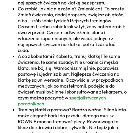
najlepszych ćwiczeń na klatkę bez sprzętu.
Co zrobić, jak nic nie rośnie? Zmienić coś! To proste.
Zmień ćwiczenia, dodaj dropsety, zwiększ objętość,
albo… zrób sobie tydzień lżejszych treningów.
Czasem trzeba zrobić krok w tył, żeby potem zrobić
dwa w przód. Czasem odświeżenie planu i
włączenie zapomnianych, ale wciąż jednych z
najlepszych ćwiczeń na klatkę, potrafi zdziałać
cuda.
A co z kobietami? Kobieto, trenuj klatkę! Te same
ćwiczenia, te same zasady. Nie urośnie ci męska
klata, nie bój się. Wzmocnisz mięśnie, poprawisz
postawę i ujędrnisz biust. Najlepsze ćwiczenia na
klatkę są uniwersalne. Oczywiście, w przypadkach
medycznych, jak po mastektomii, podejście do
ćwiczeń musi być inne i skonsultowane z lekarzem, o
czym można poczytać w
specjalistycznych
poradnikach
.
Trening klatki a postawa? Bardzo ważne. Silna klata
może ciągnąć barki do przodu, dlatego musisz
RÓWNIE mocno trenować plecy. Równowaga to
klucz do zdrowia i dobrej sylwetki. Nie bądź jak te