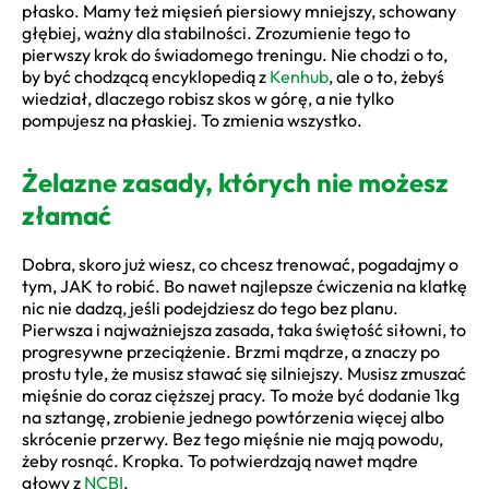
płasko. Mamy też mięsień piersiowy mniejszy, schowany
głębiej, ważny dla stabilności. Zrozumienie tego to
pierwszy krok do świadomego treningu. Nie chodzi o to,
by być chodzącą encyklopedią z
Kenhub
, ale o to, żebyś
wiedział, dlaczego robisz skos w górę, a nie tylko
pompujesz na płaskiej. To zmienia wszystko.
Żelazne zasady, których nie możesz
złamać
Dobra, skoro już wiesz, co chcesz trenować, pogadajmy o
tym, JAK to robić. Bo nawet najlepsze ćwiczenia na klatkę
nic nie dadzą, jeśli podejdziesz do tego bez planu.
Pierwsza i najważniejsza zasada, taka świętość siłowni, to
progresywne przeciążenie. Brzmi mądrze, a znaczy po
prostu tyle, że musisz stawać się silniejszy. Musisz zmuszać
mięśnie do coraz cięższej pracy. To może być dodanie 1kg
na sztangę, zrobienie jednego powtórzenia więcej albo
skrócenie przerwy. Bez tego mięśnie nie mają powodu,
żeby rosnąć. Kropka. To potwierdzają nawet mądre
głowy z
NCBI
.