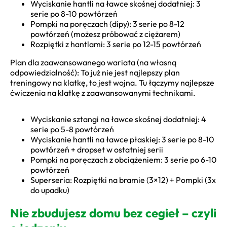
Wyciskanie hantli na ławce skośnej dodatniej: 3
serie po 8-10 powtórzeń
Pompki na poręczach (dipy): 3 serie po 8-12
powtórzeń (możesz próbować z ciężarem)
Rozpiętki z hantlami: 3 serie po 12-15 powtórzeń
Plan dla zaawansowanego wariata (na własną
odpowiedzialność): To już nie jest najlepszy plan
treningowy na klatkę, to jest wojna. Tu łączymy najlepsze
ćwiczenia na klatkę z zaawansowanymi technikami.
Wyciskanie sztangi na ławce skośnej dodatniej: 4
serie po 5-8 powtórzeń
Wyciskanie hantli na ławce płaskiej: 3 serie po 8-10
powtórzeń + dropset w ostatniej serii
Pompki na poręczach z obciążeniem: 3 serie po 6-10
powtórzeń
Superseria: Rozpiętki na bramie (3×12) + Pompki (3x
do upadku)
Nie zbudujesz domu bez cegieł – czyli