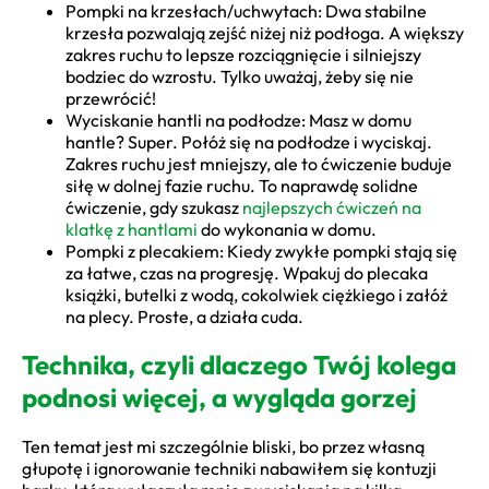
Pompki na krzesłach/uchwytach: Dwa stabilne
krzesła pozwalają zejść niżej niż podłoga. A większy
zakres ruchu to lepsze rozciągnięcie i silniejszy
bodziec do wzrostu. Tylko uważaj, żeby się nie
przewrócić!
Wyciskanie hantli na podłodze: Masz w domu
hantle? Super. Połóż się na podłodze i wyciskaj.
Zakres ruchu jest mniejszy, ale to ćwiczenie buduje
siłę w dolnej fazie ruchu. To naprawdę solidne
ćwiczenie, gdy szukasz
najlepszych ćwiczeń na
klatkę z hantlami
do wykonania w domu.
Pompki z plecakiem: Kiedy zwykłe pompki stają się
za łatwe, czas na progresję. Wpakuj do plecaka
książki, butelki z wodą, cokolwiek ciężkiego i załóż
na plecy. Proste, a działa cuda.
Technika, czyli dlaczego Twój kolega
podnosi więcej, a wygląda gorzej
Ten temat jest mi szczególnie bliski, bo przez własną
głupotę i ignorowanie techniki nabawiłem się kontuzji