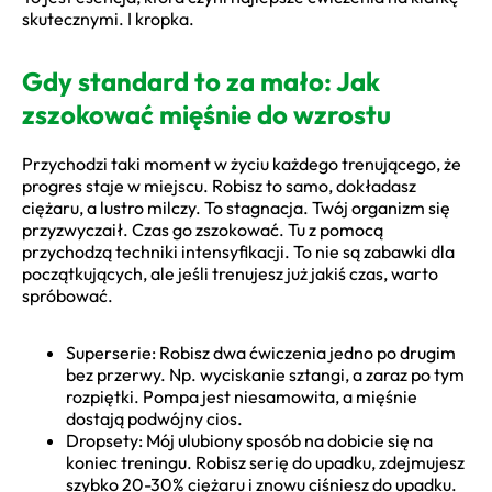
skutecznymi. I kropka.
Gdy standard to za mało: Jak
zszokować mięśnie do wzrostu
Przychodzi taki moment w życiu każdego trenującego, że
progres staje w miejscu. Robisz to samo, dokładasz
ciężaru, a lustro milczy. To stagnacja. Twój organizm się
przyzwyczaił. Czas go zszokować. Tu z pomocą
przychodzą techniki intensyfikacji. To nie są zabawki dla
początkujących, ale jeśli trenujesz już jakiś czas, warto
spróbować.
Superserie: Robisz dwa ćwiczenia jedno po drugim
bez przerwy. Np. wyciskanie sztangi, a zaraz po tym
rozpiętki. Pompa jest niesamowita, a mięśnie
dostają podwójny cios.
Dropsety: Mój ulubiony sposób na dobicie się na
koniec treningu. Robisz serię do upadku, zdejmujesz
szybko 20-30% ciężaru i znowu ciśniesz do upadku.