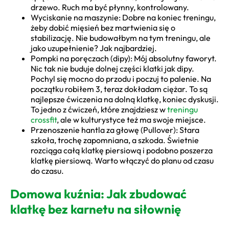
drzewo. Ruch ma być płynny, kontrolowany.
Wyciskanie na maszynie: Dobre na koniec treningu,
żeby dobić mięsień bez martwienia się o
stabilizację. Nie budowałbym na tym treningu, ale
jako uzupełnienie? Jak najbardziej.
Pompki na poręczach (dipy): Mój absolutny faworyt.
Nic tak nie buduje dolnej części klatki jak dipy.
Pochyl się mocno do przodu i poczuj to palenie. Na
początku robiłem 3, teraz dokładam ciężar. To są
najlepsze ćwiczenia na dolną klatkę, koniec dyskusji.
To jedno z ćwiczeń, które znajdziesz w
treningu
crossfit
, ale w kulturystyce też ma swoje miejsce.
Przenoszenie hantla za głowę (Pullover): Stara
szkoła, trochę zapomniana, a szkoda. Świetnie
rozciąga całą klatkę piersiową i podobno poszerza
klatkę piersiową. Warto włączyć do planu od czasu
do czasu.
Domowa kuźnia: Jak zbudować
klatkę bez karnetu na siłownię