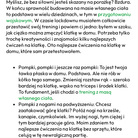
Myślisz, że bez siłowni jesteś skazany na porażkę? Bzdura.
W końcu sprawność budowana na masie własnego ciała
to podstawa w wielu dziedzinach, w tym w
przygotowaniu
wojskowym
. W czasie lockdownu musiałem całkowicie
przestawić swój trening i powiem ci jedno: byłem w szoku,
jak ciężko można zmęczyć klatkę w domu. Potrzeba tylko
trochę kreatywności i znajomości kilku najlepszych
ćwiczeń na klatkę. Oto najlepsze ćwiczenia na klatkę w
domu, które sam przetestowałem.
Pompki, pompki i jeszcze raz pompki: To jest twoja
ławka płaska w domu. Podstawa. Ale nie rób w
kółko tego samego. Zmieniaj rozstaw rąk – szeroko
bardziej na klatkę, wąsko na triceps i środek klatki.
To fundament, jeśli chodzi o
trening z masą
własnego ciała
.
Pompki z nogami na podwyższeniu: Chcesz
zaatakować górę klatki? Połóż nogi na krześle,
kanapie, czymkolwiek. Im wyżej nogi, tym ciężej i
tym bardziej pracuje góra. Moim zdaniem to
najlepsze ćwiczenia na klatkę bez sprzętu, które
celują w tę newralgiczną partię.