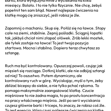
barku, która wyłączyła mnie z wyciskania na kilka
miesięcy. Bolało. I to nie tylko fizycznie. Nie chcę, żebyś
popełnił ten sam błąd. Nawet najlepsze ćwiczenia na
klatkę mogą cię zniszczyć, jeśli robisz je źle.
Zapomnij o machaniu. Skup się. Połóż się na ławce. Stopy
całe na ziemi, stabilnie. Zepnij pośladki. Ściągnij łopatki
tak, jakbyś chciał nimi złapać ołówek. Zrób lekki mostek,
ale tyłek zostaje na ławce! To jest twoja pozycja
startowa. Mocna i stabilna. Dopiero teraz chwytasz za
sztangę.
Ruch ma być kontrolowany. Opuszczaj powoli, czując jak
mięsień się rozciąga. Dotknij klatki, ale nie odbijaj sztangi
od niej! To oszustwo. Potem dynamiczny, ale
kontrolowany ruch w górę. Wyciskając, myśl o tym, żeby
zbliżać bicepsy do siebie, a nie tylko pchać rękoma. To
pomaga maksymalnie zaangażować klatkę. Czucie
mięśniowe to nie żadna magia, to po prostu koncentracja
na pracy właściwego mięśnia. Jeśli po serii wyciskania
czujesz głównie barki i triceps, to znaczy, że robisz coś źle.
To jest esencja, która czyni najlepsze ćwiczenia na klatkę