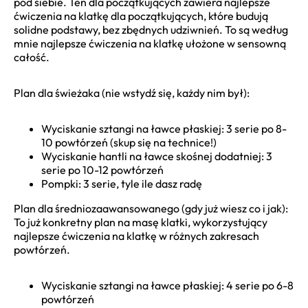
pod siebie. Ten dla początkujących zawiera najlepsze
ćwiczenia na klatkę dla początkujących, które budują
solidne podstawy, bez zbędnych udziwnień. To są według
mnie najlepsze ćwiczenia na klatkę ułożone w sensowną
całość.
Plan dla świeżaka (nie wstydź się, każdy nim był):
Wyciskanie sztangi na ławce płaskiej: 3 serie po 8-
10 powtórzeń (skup się na technice!)
Wyciskanie hantli na ławce skośnej dodatniej: 3
serie po 10-12 powtórzeń
Pompki: 3 serie, tyle ile dasz radę
Plan dla średniozaawansowanego (gdy już wiesz co i jak):
To już konkretny plan na masę klatki, wykorzystujący
najlepsze ćwiczenia na klatkę w różnych zakresach
powtórzeń.
Wyciskanie sztangi na ławce płaskiej: 4 serie po 6-8
powtórzeń