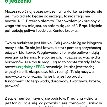
o jedzeniu
Możesz robić najlepsze ćwiczenia na klatkę na świecie, ale
jeśli twoja dieta będzie do niczego, to nic z tego nie
będzie. NIC. Przerabiałem to. Trenowałem jak szalony, a
waga stała w miejscu, bo bałem się „zalać”. Błąd. Mięśnie
potrzebują paliwa i budulca. Koniec kropka.
Twoim budulcem jest białko. Celuj w około 2g na kilogram
masy ciała. To nie jest łatwe, ale tu z pomocą przychodzą
odżywki białkowe. Węglowodany to twoje paliwo – dają
energię na trening. Nie bój się ich. Tłuszcze są ważne dla
hormonów. Nie ma tu magii, są za to proste zasady, które
nawet
urzędnicy z EFSA
rozumieją. Musisz jeść trochę
więcej kalorii, niż spalasz, żeby rosnąć. To się nazywa
nadwyżka kaloryczna. To jest, to jest po prostu
fundament. Do tego woda, dużo wody. I warzywa. Proste,
prawda?
Z suplementów trzymaj się podstaw. Kreatyna – działa i
jest tania. Daje siłę, co pozwala ciężej trenować. Białko w