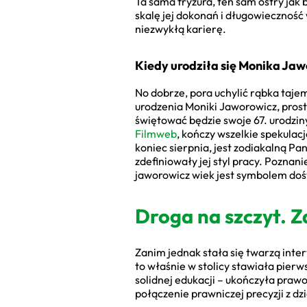
Ta sama fryzura, ten sam ostry jak
skalę jej dokonań i długowieczność
niezwykłą karierę.
Kiedy urodziła się Monika J
No dobrze, pora uchylić rąbka taje
urodzenia Moniki Jaworowicz, pros
świętować będzie swoje 67. urodzin
Filmweb
, kończy wszelkie spekulac
koniec sierpnia, jest zodiakalną Pa
zdefiniowały jej styl pracy. Poznan
jaworowicz wiek jest symbolem doś
Droga na szczyt. Z
Zanim jednak stała się twarzą inte
to właśnie w stolicy stawiała pierws
solidnej edukacji – ukończyła pra
połączenie prawniczej precyzji z d