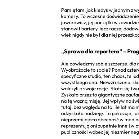
Pamiętam, jak kiedyś w jednym z wy
kamery. To wczesne doświadczenie i
jaworowicz, jej początki w zawodzi
stanowił bariery, lecz raczej doda
wiek nigdy nie był dla niej przeszko
„Sprawa dla reportera” – Prog
Ale powiedzmy sobie szczerze, dla 
Wyobrażacie to sobie? Ponad czterdz
specyficzne studio, ten chaos, te l
wszystkiego ona. Niewzruszona, skup
walczyli o swoje racje. Stała się t
Zyskała przez to gigantyczne zaufan
na tę ważną misję. Jej wpływ na św
tutaj, bez względu na to, ile lat m
odzyskała nadzieję. To pokazuje, jak
nieprzemijająca obecność w mediac
reprezentują oni zupełnie inne świ
publiczności wobec jej niezmienneg