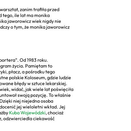
arsztat, zanim trafiła przed
 tego, ile lat ma monika
ika jaworowicz wiek nigdy nie
adczy o tym, że monika jaworowicz
portera”. Od 1983 roku.
program życia. Pamiętam to
yki, płacz, a pośrodku tego
stne polskie Koloseum, gdzie ludzie
kowane błędy w sztuce lekarskiej.
iek, widać, jak wiele lat poświęciła
untował swoją pozycję. To właśnie
Dzięki niej niejedna osoba
docenić jej wieloletni wkład. Jej
iażby
Kuba Wojewódzki
, chociaż
z, odzwierciedla ciekawość