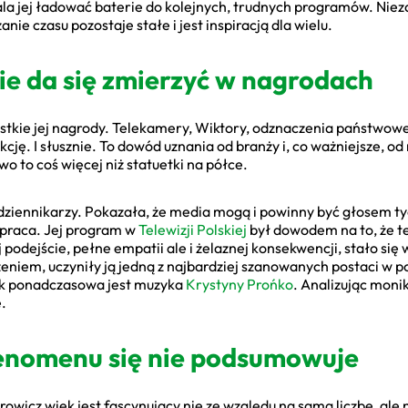
wala jej ładować baterie do kolejnych, trudnych programów. Nie
ie czasu pozostaje stałe i jest inspiracją dla wielu.
nie da się zmierzyć w nagrodach
stkie jej nagrody. Telekamery, Wiktory, odznaczenia państwow
cję. I słusznie. To dowód uznania od branży i, co ważniejsze, od
two to coś więcej niż statuetki na półce.
ziennikarzy. Pokazała, że media mogą i powinny być głosem tyc
o praca. Jej program w
Telewizji Polskiej
był dowodem na to, że te
ej podejście, pełne empatii ale i żelaznej konsekwencji, stało s
niem, uczyniły ją jedną z najbardziej szanowanych postaci w pols
 jak ponadczasowa jest muzyka
Krystyny Prońko
. Analizując moni
.
nomenu się nie podsumowuje
icz wiek jest fascynujący nie ze względu na samą liczbę, ale n