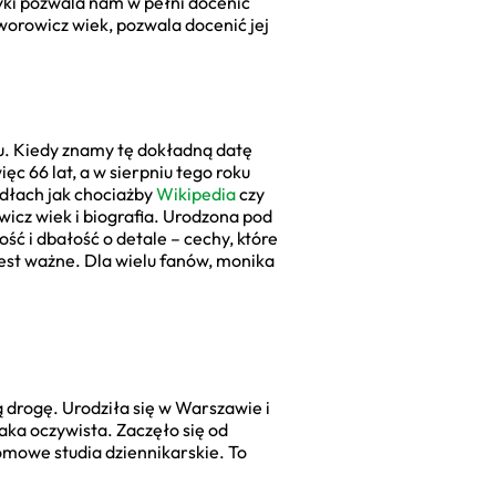
ryki pozwala nam w pełni docenić
worowicz wiek, pozwala docenić jej
ku. Kiedy znamy tę dokładną datę
 66 lat, a w sierpniu tego roku
ódłach jak chociażby
Wikipedia
czy
wicz wiek i biografia. Urodzona pod
ść i dbałość o detale – cechy, które
 jest ważne. Dla wielu fanów, monika
 drogę. Urodziła się w Warszawie i
 taka oczywista. Zaczęło się od
omowe studia dziennikarskie. To