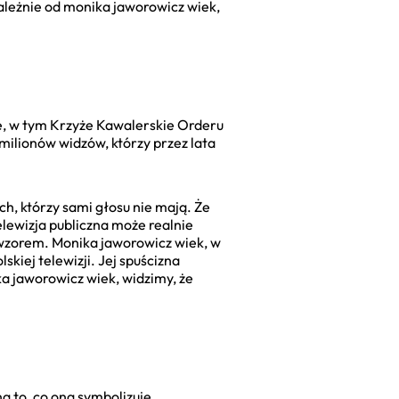
zależnie od monika jaworowicz wiek,
e, w tym Krzyże Kawalerskie Orderu
 milionów widzów, którzy przez lata
h, którzy sami głosu nie mają. Że
lewizja publiczna może realnie
ię wzorem. Monika jaworowicz wiek, w
kiej telewizji. Jej spuścizna
ka jaworowicz wiek, widzimy, że
a to, co ona symbolizuje.