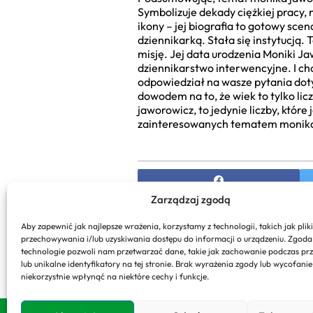
Symbolizuje dekady ciężkiej pracy, 
ikony – jej biografia to gotowy scen
dziennikarką. Stała się instytucją. 
misję. Jej data urodzenia Moniki Jaw
dziennikarstwo interwencyjne. I cho
odpowiedział na wasze pytania doty
dowodem na to, że wiek to tylko licz
jaworowicz, to jedynie liczby, któr
zainteresowanych tematem monika ja
Zarządzaj zgodą
PREVIOUS
Aby zapewnić jak najlepsze wrażenia, korzystamy z technologii, takich jak pliki
przechowywania i/lub uzyskiwania dostępu do informacji o urządzeniu. Zgoda
Ćwiczenia z Hantlami w Do
technologie pozwoli nam przetwarzać dane, takie jak zachowanie podczas pr
Plany Treningowe
lub unikalne identyfikatory na tej stronie. Brak wyrażenia zgody lub wycofani
niekorzystnie wpłynąć na niektóre cechy i funkcje.