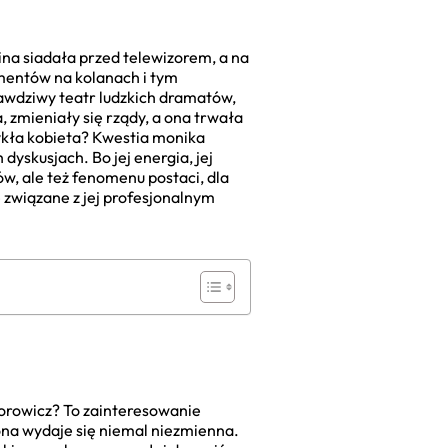
ina siadała przed telewizorem, a na
mentów na kolanach i tym
rawdziwy teatr ludzkich dramatów,
 zmieniały się rządy, a ona trwała
zwykła kobieta? Kwestia monika
yskusjach. Bo jej energia, jej
tów, ale też fenomenu postaci, dla
e związane z jej profesjonalnym
worowicz? To zainteresowanie
 ona wydaje się niemal niezmienna.