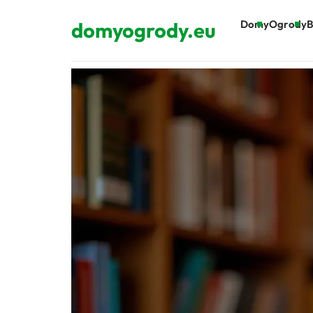
domyogrody.eu
Domy
Ogrody
B