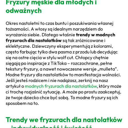
Fryzury męskie dla młodych i
odważnych
Okres nastoletni to czas buntu i poszukiwania własnej
tożsamości. A włosy są idealnym narzędziem do
wyrażania siebie. Dlatego właśnie
trendy w modnych
fryzurach dla nastolatków
są tak zróżnicowane i
eklektyczne. Dziewczyny eksperymentują z kolorami,
często farbując tylko dwa pasma z przodu lub decydując
się na ostre cięcia w stylu wolf cut. Chłopcy chętnie
sięgają po inspiracje z TikToka – rozczochrane, pełne
tekstury fryzury, a nawet nowoczesne wersje „mulleta”.
Modne fryzury dla nastolatków to manifestacja wolności.
Jeśli jesteś rodzicem i nie nadążasz, zerknij na nasz
artykuł o
modnych fryzurach dla nastolatków
, który może
ci trochę rozjaśnić sytuację. A może po prostu zaakceptuj,
że twoje dziecko chce być sobą. To modne fryzury są ich
sposobem na to.
Trendy we fryzurach dla nastolatków