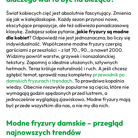
Świat kobiecych cięć jest absolutnie fascynujący. Zmienia
się jak w kalejdoskopie. Każdy sezon przynosi nowe,
ekscytujące propozycje, ale też odświeża ponadczasową
klasykę. Zadajesz sobie pytanie,
jakie fryzury są modne
dla kobiet
? Odpowiedź nie jest jednoznaczna, bo liczy się
indywidualność. Współczesne modne fryzury czerpią
garściami z przeszłości – z lat 70., 90., a nawet 2000.
Widzimy powrót warstw, grzywek i nonszalanckiej
tekstury. Zapomnij o idealnie ułożonych, sztywnych
hełmach. Teraz króluje naturalność i ruch. A jeśli chcesz
zgłębić temat, sprawdź nasz kompletny
przewodnik po
damskich fryzurach i trendach
. To prawdziwa kopalnia
wiedzy. Obecnie niezwykle popularne są cięcia, które nie
wymagają godzin spędzonych przed lustrem, a
jednocześnie wyglądają zjawiskowo. Modne fryzury mają
być przede wszystkim dla nas, a nie my dla nich.
Modne fryzury damskie – przegląd
najnowszych trendów