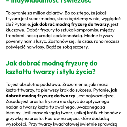
– indywidualność i świeżość
To pytanie za milion dolarów. Bo co z tego, że jakaś
fryzura jest supermodna, skoro będziemy w niej wyglądać
źle? Pytanie,
jak dobrać modną fryzurę do twarzy
, jest
kluczowe. Dobór fryzury to sztuka kompromisu między
trendami, naszą urodą i codziennością. Modne fryzury
powinny nam służyć. Zastanów się, ile czasu rano możesz
poświęcić na włosy. Bądź ze sobą szczery.
Jak dobrać modną fryzurę do
kształtu twarzy i stylu życia?
To jest absolutna podstawa. Zrozumienie, jaki masz
kształt twarzy, to pierwszy krok do sukcesu. Pytanie,
jak
dobrać modną fryzurę do twarzy
, jest najważniejsze.
Zasada jest prosta: fryzura ma dążyć do optycznego
nadania twarzy kształtu owalnego, uważanego za
idealny. Jeśli masz okrągłą twarz, unikaj krótkich bobów z
grzywką na prosto. Postaw na cięcia, które dodadzą
wysokości. Przy twarzy kwadratowej świetnie sprawdzą