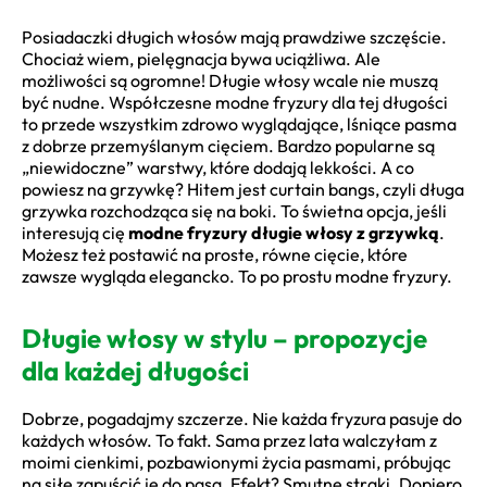
Posiadaczki długich włosów mają prawdziwe szczęście.
Chociaż wiem, pielęgnacja bywa uciążliwa. Ale
możliwości są ogromne! Długie włosy wcale nie muszą
być nudne. Współczesne modne fryzury dla tej długości
to przede wszystkim zdrowo wyglądające, lśniące pasma
z dobrze przemyślanym cięciem. Bardzo popularne są
„niewidoczne” warstwy, które dodają lekkości. A co
powiesz na grzywkę? Hitem jest curtain bangs, czyli długa
grzywka rozchodząca się na boki. To świetna opcja, jeśli
interesują cię
modne fryzury długie włosy z grzywką
.
Możesz też postawić na proste, równe cięcie, które
zawsze wygląda elegancko. To po prostu modne fryzury.
Długie włosy w stylu – propozycje
dla każdej długości
Dobrze, pogadajmy szczerze. Nie każda fryzura pasuje do
każdych włosów. To fakt. Sama przez lata walczyłam z
moimi cienkimi, pozbawionymi życia pasmami, próbując
na siłę zapuścić je do pasa. Efekt? Smutne strąki. Dopiero