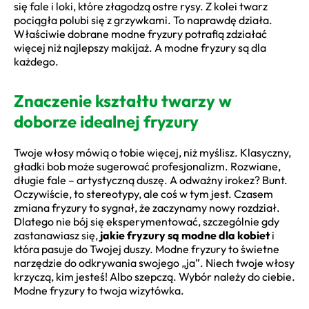
się fale i loki, które złagodzą ostre rysy. Z kolei twarz
pociągła polubi się z grzywkami. To naprawdę działa.
Właściwie dobrane modne fryzury potrafią zdziałać
więcej niż najlepszy makijaż. A modne fryzury są dla
każdego.
Znaczenie kształtu twarzy w
doborze idealnej fryzury
Twoje włosy mówią o tobie więcej, niż myślisz. Klasyczny,
gładki bob może sugerować profesjonalizm. Rozwiane,
długie fale – artystyczną duszę. A odważny irokez? Bunt.
Oczywiście, to stereotypy, ale coś w tym jest. Czasem
zmiana fryzury to sygnał, że zaczynamy nowy rozdział.
Dlatego nie bój się eksperymentować, szczególnie gdy
zastanawiasz się,
jakie fryzury są modne dla kobiet
i
która pasuje do Twojej duszy. Modne fryzury to świetne
narzędzie do odkrywania swojego „ja”. Niech twoje włosy
krzyczą, kim jesteś! Albo szepczą. Wybór należy do ciebie.
Modne fryzury to twoja wizytówka.