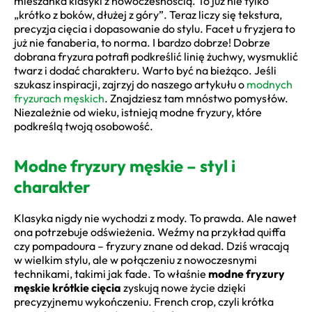
mieszanka klasyki z nowoczesnością. To już nie tylko
„krótko z boków, dłużej z góry”. Teraz liczy się tekstura,
precyzja cięcia i dopasowanie do stylu. Facet u fryzjera to
już nie fanaberia, to norma. I bardzo dobrze! Dobrze
dobrana fryzura potrafi podkreślić linię żuchwy, wysmuklić
twarz i dodać charakteru. Warto być na bieżąco. Jeśli
szukasz inspiracji, zajrzyj do naszego artykułu o
modnych
fryzurach męskich
. Znajdziesz tam mnóstwo pomysłów.
Niezależnie od wieku, istnieją modne fryzury, które
podkreślą twoją osobowość.
Modne fryzury męskie – styl i
charakter
Klasyka nigdy nie wychodzi z mody. To prawda. Ale nawet
ona potrzebuje odświeżenia. Weźmy na przykład quiffa
czy pompadoura – fryzury znane od dekad. Dziś wracają
w wielkim stylu, ale w połączeniu z nowoczesnymi
technikami, takimi jak fade. To właśnie
modne fryzury
męskie krótkie cięcia
zyskują nowe życie dzięki
precyzyjnemu wykończeniu. French crop, czyli krótka