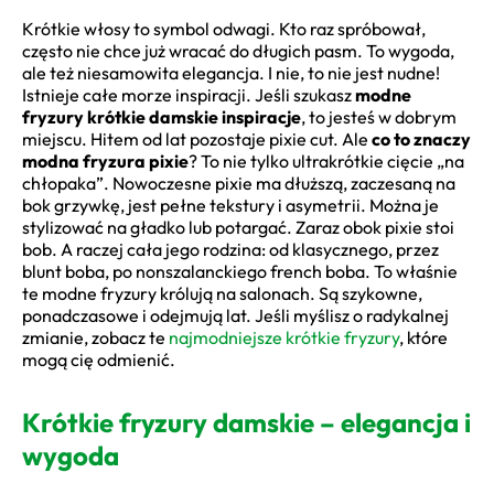
Krótkie włosy to symbol odwagi. Kto raz spróbował,
często nie chce już wracać do długich pasm. To wygoda,
ale też niesamowita elegancja. I nie, to nie jest nudne!
Istnieje całe morze inspiracji. Jeśli szukasz
modne
fryzury krótkie damskie inspiracje
, to jesteś w dobrym
miejscu. Hitem od lat pozostaje pixie cut. Ale
co to znaczy
modna fryzura pixie
? To nie tylko ultrakrótkie cięcie „na
chłopaka”. Nowoczesne pixie ma dłuższą, zaczesaną na
bok grzywkę, jest pełne tekstury i asymetrii. Można je
stylizować na gładko lub potargać. Zaraz obok pixie stoi
bob. A raczej cała jego rodzina: od klasycznego, przez
blunt boba, po nonszalanckiego french boba. To właśnie
te modne fryzury królują na salonach. Są szykowne,
ponadczasowe i odejmują lat. Jeśli myślisz o radykalnej
zmianie, zobacz te
najmodniejsze krótkie fryzury
, które
mogą cię odmienić.
Krótkie fryzury damskie – elegancja i
wygoda