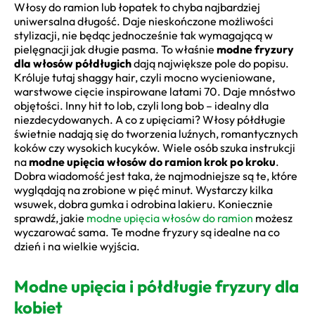
Włosy do ramion lub łopatek to chyba najbardziej
uniwersalna długość. Daje nieskończone możliwości
stylizacji, nie będąc jednocześnie tak wymagającą w
pielęgnacji jak długie pasma. To właśnie
modne fryzury
dla włosów półdługich
dają największe pole do popisu.
Króluje tutaj shaggy hair, czyli mocno wycieniowane,
warstwowe cięcie inspirowane latami 70. Daje mnóstwo
objętości. Inny hit to lob, czyli long bob – idealny dla
niezdecydowanych. A co z upięciami? Włosy półdługie
świetnie nadają się do tworzenia luźnych, romantycznych
koków czy wysokich kucyków. Wiele osób szuka instrukcji
na
modne upięcia włosów do ramion krok po kroku
.
Dobra wiadomość jest taka, że najmodniejsze są te, które
wyglądają na zrobione w pięć minut. Wystarczy kilka
wsuwek, dobra gumka i odrobina lakieru. Koniecznie
sprawdź, jakie
modne upięcia włosów do ramion
możesz
wyczarować sama. Te modne fryzury są idealne na co
dzień i na wielkie wyjścia.
Modne upięcia i półdługie fryzury dla
kobiet