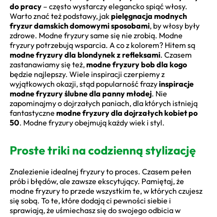
do pracy
– często wystarczy elegancko spiąć włosy.
Warto znać też podstawy, jak
pielęgnacja modnych
fryzur damskich domowymi sposobami
, by włosy były
zdrowe. Modne fryzury same się nie zrobią. Modne
fryzury potrzebują wsparcia. A co z kolorem? Hitem są
modne fryzury dla blondynek z refleksami
. Czasem
zastanawiamy się też,
modne fryzury bob dla kogo
będzie najlepszy. Wiele inspiracji czerpiemy z
wyjątkowych okazji, stąd popularność frazy
inspiracje
modne fryzury ślubne dla panny młodej
. Nie
zapominajmy o dojrzałych paniach, dla których istnieją
fantastyczne
modne fryzury dla dojrzałych kobiet po
50
. Modne fryzury obejmują każdy wiek i styl.
Proste triki na codzienną stylizację
Znalezienie idealnej fryzury to proces. Czasem pełen
prób i błędów, ale zawsze ekscytujący. Pamiętaj, że
modne fryzury to przede wszystkim te, w których czujesz
się sobą. To te, które dodają ci pewności siebie i
sprawiają, że uśmiechasz się do swojego odbicia w