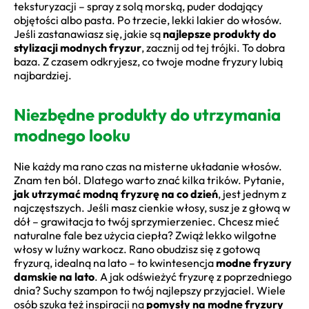
teksturyzacji – spray z solą morską, puder dodający
objętości albo pasta. Po trzecie, lekki lakier do włosów.
Jeśli zastanawiasz się, jakie są
najlepsze produkty do
stylizacji modnych fryzur
, zacznij od tej trójki. To dobra
baza. Z czasem odkryjesz, co twoje modne fryzury lubią
najbardziej.
Niezbędne produkty do utrzymania
modnego looku
Nie każdy ma rano czas na misterne układanie włosów.
Znam ten ból. Dlatego warto znać kilka trików. Pytanie,
jak utrzymać modną fryzurę na co dzień
, jest jednym z
najczęstszych. Jeśli masz cienkie włosy, susz je z głową w
dół – grawitacja to twój sprzymierzeniec. Chcesz mieć
naturalne fale bez użycia ciepła? Zwiąż lekko wilgotne
włosy w luźny warkocz. Rano obudzisz się z gotową
fryzurą, idealną na lato – to kwintesencja
modne fryzury
damskie na lato
. A jak odświeżyć fryzurę z poprzedniego
dnia? Suchy szampon to twój najlepszy przyjaciel. Wiele
osób szuka też inspiracji na
pomysły na modne fryzury