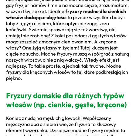
gdy fryzjer namówił mnie na mocne cięcie, zrozumiałam,
w czym tkwi sekret. Idealne
fryzury modne dla cienkich
włosów dodające objętości
to przede wszystkim boby i
loby z tępym cięciem, które optycznie zagęszcza
końcówki. Świetnie sprawdzają się też warstwy, ale
umiejętnie zrobione! Z kolei posiadaczki gęstych włosów
mogą zaszaleć z mocnym cieniowaniem. A kręcone
włosy? One żyją własnym życiem! Tutaj kluczem jest
cięcie na sucho. Modne fryzury muszą współgrać z naturą
naszych włosów, a nie z nią walczyć. Wtedy efekt jest
najlepszy. To takie proste, a jednak tak trudne. Modne
fryzury dla kręconych włosów to te, które podkreślają ich
piękno.
Fryzury damskie dla różnych typów
włosów (np. cienkie, gęste, kręcone)
Koniec z nudą na męskich głowach! Współczesny
mężczyzna dba o siebie i wie, że fryzura to kluczowy
element wizerunku. Dzisiejsze modne fryzury męskie to