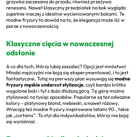
grzywka zaczesana do przodu, również przeżywa
renesans. Nawet klasyczny przedziałek na bok wygląda
zupełnie inaczej z idealnie wycieniowanymi bokami. Te
modne fryzury to dowód na to, że elegancja może iść w
parze z nowoczesnością.
Klasyczne cięcia w nowoczesnej
odsłonie
A co dla tych, którzy lubią zaszaleć? Opcji jest mnóstwo!
Młodzi mężczyźni nie boją się eksperymentować, i to jest
fantastyczne. Tutaj na pierwszy plan wysuwają się
modne
fryzury męskie undercut stylizacje
, czyli bardzo krótko
wygolone boki i tył z dużo dłuższą górą. Tę górę można
stylizować na tysiąc sposobów. Popularne są też odważne
kolory – platynowy blond, niebieski, a nawet różowy.
Wracają też modne fryzury inspirowane latami 90., takie
jak „curtains”. To styl dla indywidualistów, którzy nie boją
się wyróżniać.