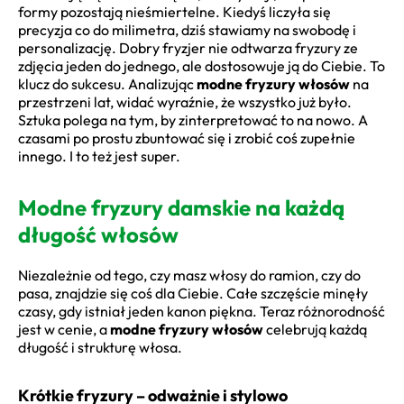
formy pozostają nieśmiertelne. Kiedyś liczyła się
precyzja co do milimetra, dziś stawiamy na swobodę i
personalizację. Dobry fryzjer nie odtwarza fryzury ze
zdjęcia jeden do jednego, ale dostosowuje ją do Ciebie. To
klucz do sukcesu. Analizując
modne fryzury włosów
na
przestrzeni lat, widać wyraźnie, że wszystko już było.
Sztuka polega na tym, by zinterpretować to na nowo. A
czasami po prostu zbuntować się i zrobić coś zupełnie
innego. I to też jest super.
Modne fryzury damskie na każdą
długość włosów
Niezależnie od tego, czy masz włosy do ramion, czy do
pasa, znajdzie się coś dla Ciebie. Całe szczęście minęły
czasy, gdy istniał jeden kanon piękna. Teraz różnorodność
jest w cenie, a
modne fryzury włosów
celebrują każdą
długość i strukturę włosa.
Krótkie fryzury – odważnie i stylowo