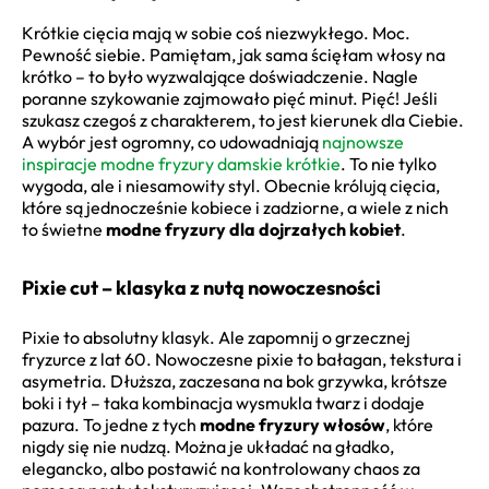
Krótkie cięcia mają w sobie coś niezwykłego. Moc.
Pewność siebie. Pamiętam, jak sama ścięłam włosy na
krótko – to było wyzwalające doświadczenie. Nagle
poranne szykowanie zajmowało pięć minut. Pięć! Jeśli
szukasz czegoś z charakterem, to jest kierunek dla Ciebie.
A wybór jest ogromny, co udowadniają
najnowsze
inspiracje modne fryzury damskie krótkie
. To nie tylko
wygoda, ale i niesamowity styl. Obecnie królują cięcia,
które są jednocześnie kobiece i zadziorne, a wiele z nich
to świetne
modne fryzury dla dojrzałych kobiet
.
Pixie cut – klasyka z nutą nowoczesności
Pixie to absolutny klasyk. Ale zapomnij o grzecznej
fryzurce z lat 60. Nowoczesne pixie to bałagan, tekstura i
asymetria. Dłuższa, zaczesana na bok grzywka, krótsze
boki i tył – taka kombinacja wysmukla twarz i dodaje
pazura. To jedne z tych
modne fryzury włosów
, które
nigdy się nie nudzą. Można je układać na gładko,
elegancko, albo postawić na kontrolowany chaos za