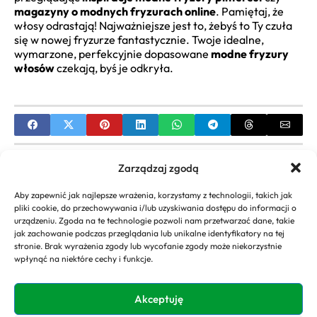
magazyny o modnych fryzurach online
. Pamiętaj, że
włosy odrastają! Najważniejsze jest to, żebyś to Ty czuła
się w nowej fryzurze fantastycznie. Twoje idealne,
wymarzone, perfekcyjnie dopasowane
modne fryzury
włosów
czekają, byś je odkryła.
PREVIOUS
Zarządzaj zgodą
Wiek Anety Kręglickiej Tajemnica Młodości Ikony
Aby zapewnić jak najlepsze wrażenia, korzystamy z technologii, takich jak
Stylu
pliki cookie, do przechowywania i/lub uzyskiwania dostępu do informacji o
urządzeniu. Zgoda na te technologie pozwoli nam przetwarzać dane, takie
NEXT
jak zachowanie podczas przeglądania lub unikalne identyfikatory na tej
stronie. Brak wyrażenia zgody lub wycofanie zgody może niekorzystnie
Ćwiczenia z języka angielskiego Skuteczny Klucz do
wpłynąć na niektóre cechy i funkcje.
Płynności
Akceptuję