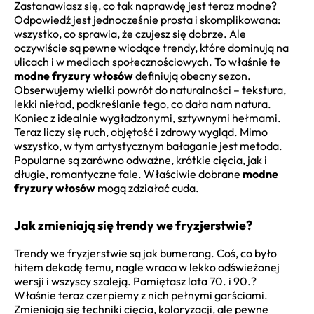
Zastanawiasz się, co tak naprawdę jest teraz modne?
Odpowiedź jest jednocześnie prosta i skomplikowana:
wszystko, co sprawia, że czujesz się dobrze. Ale
oczywiście są pewne wiodące trendy, które dominują na
ulicach i w mediach społecznościowych. To właśnie te
modne fryzury włosów
definiują obecny sezon.
Obserwujemy wielki powrót do naturalności – tekstura,
lekki nieład, podkreślanie tego, co dała nam natura.
Koniec z idealnie wygładzonymi, sztywnymi hełmami.
Teraz liczy się ruch, objętość i zdrowy wygląd. Mimo
wszystko, w tym artystycznym bałaganie jest metoda.
Popularne są zarówno odważne, krótkie cięcia, jak i
długie, romantyczne fale. Właściwie dobrane
modne
fryzury włosów
mogą zdziałać cuda.
Jak zmieniają się trendy we fryzjerstwie?
Trendy we fryzjerstwie są jak bumerang. Coś, co było
hitem dekadę temu, nagle wraca w lekko odświeżonej
wersji i wszyscy szaleją. Pamiętasz lata 70. i 90.?
Właśnie teraz czerpiemy z nich pełnymi garściami.
Zmieniają się techniki cięcia, koloryzacji, ale pewne