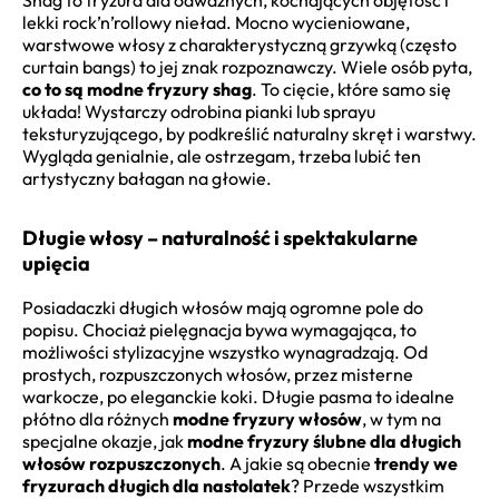
Shag to fryzura dla odważnych, kochających objętość i
lekki rock’n’rollowy nieład. Mocno wycieniowane,
warstwowe włosy z charakterystyczną grzywką (często
curtain bangs) to jej znak rozpoznawczy. Wiele osób pyta,
co to są modne fryzury shag
. To cięcie, które samo się
układa! Wystarczy odrobina pianki lub sprayu
teksturyzującego, by podkreślić naturalny skręt i warstwy.
Wygląda genialnie, ale ostrzegam, trzeba lubić ten
artystyczny bałagan na głowie.
Długie włosy – naturalność i spektakularne
upięcia
Posiadaczki długich włosów mają ogromne pole do
popisu. Chociaż pielęgnacja bywa wymagająca, to
możliwości stylizacyjne wszystko wynagradzają. Od
prostych, rozpuszczonych włosów, przez misterne
warkocze, po eleganckie koki. Długie pasma to idealne
płótno dla różnych
modne fryzury włosów
, w tym na
specjalne okazje, jak
modne fryzury ślubne dla długich
włosów rozpuszczonych
. A jakie są obecnie
trendy we
fryzurach długich dla nastolatek
? Przede wszystkim