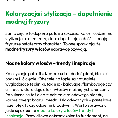
Koloryzacja i stylizacja – dopełnienie
modnej fryzury
Samo cięcie to dopiero połowa sukcesu. Kolor i codzienna
stylizacja to elementy, które dopełniają całość i nadają
fryzurze ostateczny charakter. To one sprawiają, że
modne fryzury włosów
naprawdę ożywają.
Modne kolory włosów – trendy i inspiracje
Koloryzacja potrafi zdziałać cuda – dodać głębi, blasku i
podkreślić cięcie. Obecnie na topie są naturalnie
wyglądające techniki, takie jak balayage, flamboyage czy
air touch, które dają efekt włosów muśniętych słońcem.
Popularne są też ciepłe odcienie miodowego blondu,
karmelowego brązu i miedzi. Dla odważnych – pastelowe
róże, błękity czy odcienie brzoskwini. Warto sprawdzić,
jakie są aktualne
modne kolory włosów trendy i
inspiracje
. Prawidłowo dobrany kolor to fundament, na