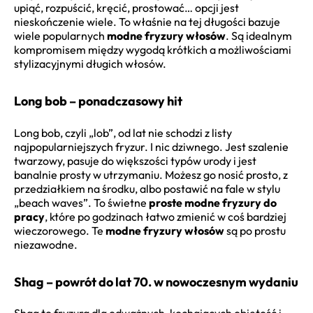
upiąć, rozpuścić, kręcić, prostować… opcji jest
nieskończenie wiele. To właśnie na tej długości bazuje
wiele popularnych
modne fryzury włosów
. Są idealnym
kompromisem między wygodą krótkich a możliwościami
stylizacyjnymi długich włosów.
Long bob – ponadczasowy hit
Long bob, czyli „lob”, od lat nie schodzi z listy
najpopularniejszych fryzur. I nic dziwnego. Jest szalenie
twarzowy, pasuje do większości typów urody i jest
banalnie prosty w utrzymaniu. Możesz go nosić prosto, z
przedziałkiem na środku, albo postawić na fale w stylu
„beach waves”. To świetne
proste modne fryzury do
pracy
, które po godzinach łatwo zmienić w coś bardziej
wieczorowego. Te
modne fryzury włosów
są po prostu
niezawodne.
Shag – powrót do lat 70. w nowoczesnym wydaniu