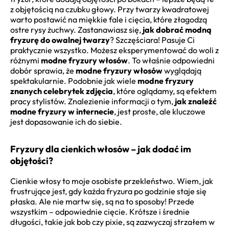
z objętością na czubku głowy. Przy twarzy kwadratowej
warto postawić na miękkie fale i cięcia, które złagodzą
ostre rysy żuchwy. Zastanawiasz się,
jak dobrać modną
fryzurę do owalnej twarzy
? Szczęściara! Pasuje Ci
praktycznie wszystko. Możesz eksperymentować do woli z
różnymi
modne fryzury włosów
. To właśnie odpowiedni
dobór sprawia, że
modne fryzury włosów
wyglądają
spektakularnie. Podobnie jak wiele
modne fryzury
znanych celebrytek zdjęcia
, które oglądamy, są efektem
pracy stylistów. Znalezienie informacji o tym,
jak znaleźć
modne fryzury w internecie
, jest proste, ale kluczowe
jest dopasowanie ich do siebie.
Fryzury dla cienkich włosów – jak dodać im
objętości?
Cienkie włosy to moje osobiste przekleństwo. Wiem, jak
frustrujące jest, gdy każda fryzura po godzinie staje się
płaska. Ale nie martw się, są na to sposoby! Przede
wszystkim – odpowiednie cięcie. Krótsze i średnie
długości, takie jak bob czy pixie, są zazwyczaj strzałem w