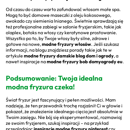
Od czasu do czasu warto zafundować włosom małe spa.
Mogą to być domowe maseczki z oleju kokosowego,
awokado czy siemienia lnianego. Świetnie sprawdzają się
też profesjonalne zabiegi w salonie fryzjerskim, takie jak
olaplex, botoks na włosy czy keratynowe prostowanie.
Wszystko po to, by Twoje włosy były silne, zdrowe i
gotowe na nowe,
modne fryzury włosów
. Jeśli szukasz
informacji, na blogu znajdziesz porady takie jak te w
artykule
modne fryzury damskie blog dom i ogrody
, a
nawet inspiracje na
modne fryzury bob domyogrody eu
.
Podsumowanie: Twoja idealna
modna fryzura czeka!
Świat fryzur jest fascynujący i pełen możliwości. Mam
nadzieję, że ten przewodnik trochę rozjaśnił Ci w głowie i
pokazał, że znalezienie idealnego cięcia jest absolutnie w
Twoim zasięgu. Nie bój się eksperymentować, rozmawiaj
ze swoim fryzjerem, szukaj inspiracji – na przykład
przeglądając
inspiracje modne fryzury pinterest
czy