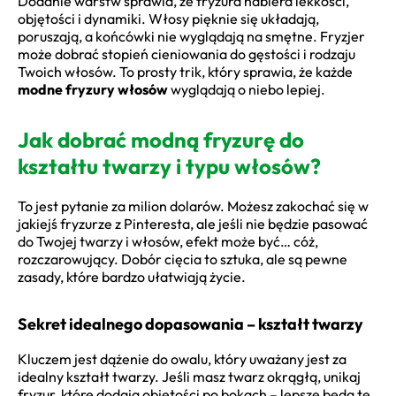
Dodanie warstw sprawia, że fryzura nabiera lekkości,
objętości i dynamiki. Włosy pięknie się układają,
poruszają, a końcówki nie wyglądają na smętne. Fryzjer
może dobrać stopień cieniowania do gęstości i rodzaju
Twoich włosów. To prosty trik, który sprawia, że każde
modne fryzury włosów
wyglądają o niebo lepiej.
Jak dobrać modną fryzurę do
kształtu twarzy i typu włosów?
To jest pytanie za milion dolarów. Możesz zakochać się w
jakiejś fryzurze z Pinteresta, ale jeśli nie będzie pasować
do Twojej twarzy i włosów, efekt może być… cóż,
rozczarowujący. Dobór cięcia to sztuka, ale są pewne
zasady, które bardzo ułatwiają życie.
Sekret idealnego dopasowania – kształt twarzy
Kluczem jest dążenie do owalu, który uważany jest za
idealny kształt twarzy. Jeśli masz twarz okrągłą, unikaj
fryzur, które dodają objętości po bokach – lepsze będą te