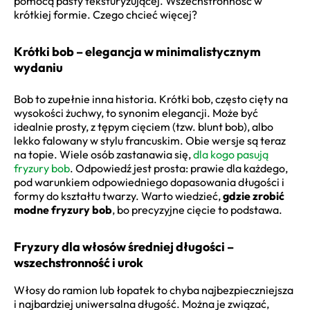
pomocą pasty teksturyzującej. Wszechstronność w
krótkiej formie. Czego chcieć więcej?
Krótki bob – elegancja w minimalistycznym
wydaniu
Bob to zupełnie inna historia. Krótki bob, często cięty na
wysokości żuchwy, to synonim elegancji. Może być
idealnie prosty, z tępym cięciem (tzw. blunt bob), albo
lekko falowany w stylu francuskim. Obie wersje są teraz
na topie. Wiele osób zastanawia się,
dla kogo pasują
fryzury bob
. Odpowiedź jest prosta: prawie dla każdego,
pod warunkiem odpowiedniego dopasowania długości i
formy do kształtu twarzy. Warto wiedzieć,
gdzie zrobić
modne fryzury bob
, bo precyzyjne cięcie to podstawa.
Fryzury dla włosów średniej długości –
wszechstronność i urok
Włosy do ramion lub łopatek to chyba najbezpieczniejsza
i najbardziej uniwersalna długość. Można je związać,