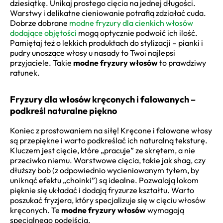
dziesiątkę. Unikaj prostego cięcia na jednej długości.
Warstwy i delikatne cieniowanie potrafią zdziałać cuda.
Dobrze dobrane
modne fryzury dla cienkich włosów
dodające objętości
mogą optycznie podwoić ich ilość.
Pamiętaj też o lekkich produktach do stylizacji – pianki i
pudry unoszące włosy u nasady to Twoi najlepsi
przyjaciele. Takie
modne fryzury włosów
to prawdziwy
ratunek.
Fryzury dla włosów kręconych i falowanych –
podkreśl naturalne piękno
Koniec z prostowaniem na siłę! Kręcone i falowane włosy
są przepiękne i warto podkreślać ich naturalną teksturę.
Kluczem jest cięcie, które „pracuje” ze skrętem, a nie
przeciwko niemu. Warstwowe cięcia, takie jak shag, czy
dłuższy bob (z odpowiednio wycieniowanym tyłem, by
uniknąć efektu „choinki”) są idealne. Pozwalają lokom
pięknie się układać i dodają fryzurze kształtu. Warto
poszukać fryzjera, który specjalizuje się w cięciu włosów
kręconych. Te
modne fryzury włosów
wymagają
specjalnego podejścia.