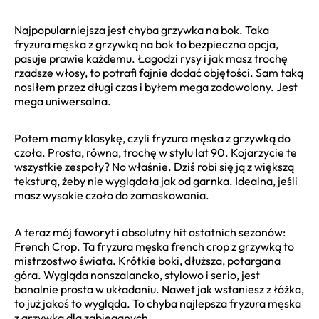
Najpopularniejsza jest chyba grzywka na bok. Taka
fryzura męska z grzywką na bok to bezpieczna opcja,
pasuje prawie każdemu. Łagodzi rysy i jak masz trochę
rzadsze włosy, to potrafi fajnie dodać objętości. Sam taką
nosiłem przez długi czas i byłem mega zadowolony. Jest
mega uniwersalna.
Potem mamy klasykę, czyli fryzura męska z grzywką do
czoła. Prosta, równa, trochę w stylu lat 90. Kojarzycie te
wszystkie zespoły? No właśnie. Dziś robi się ją z większą
teksturą, żeby nie wyglądała jak od garnka. Idealna, jeśli
masz wysokie czoło do zamaskowania.
A teraz mój faworyt i absolutny hit ostatnich sezonów:
French Crop. Ta fryzura męska french crop z grzywką to
mistrzostwo świata. Krótkie boki, dłuższa, potargana
góra. Wygląda nonszalancko, stylowo i serio, jest
banalnie prosta w układaniu. Nawet jak wstaniesz z łóżka,
to już jakoś to wygląda. To chyba najlepsza fryzura męska
z grzywką dla zabieganych.