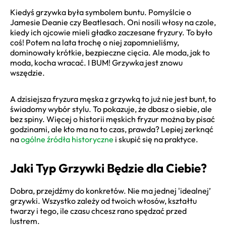
Kiedyś grzywka była symbolem buntu. Pomyślcie o
Jamesie Deanie czy Beatlesach. Oni nosili włosy na czole,
kiedy ich ojcowie mieli gładko zaczesane fryzury. To było
coś! Potem na lata trochę o niej zapomnieliśmy,
dominowały krótkie, bezpieczne cięcia. Ale moda, jak to
moda, kocha wracać. I BUM! Grzywka jest znowu
wszędzie.
A dzisiejsza fryzura męska z grzywką to już nie jest bunt, to
świadomy wybór stylu. To pokazuje, że dbasz o siebie, ale
bez spiny. Więcej o historii męskich fryzur można by pisać
godzinami, ale kto ma na to czas, prawda? Lepiej zerknąć
na
ogólne źródła historyczne
i skupić się na praktyce.
Jaki Typ Grzywki Będzie dla Ciebie?
Dobra, przejdźmy do konkretów. Nie ma jednej 'idealnej’
grzywki. Wszystko zależy od twoich włosów, kształtu
twarzy i tego, ile czasu chcesz rano spędzać przed
lustrem.