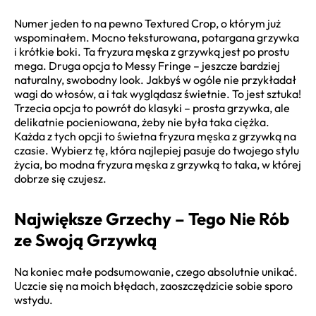
Numer jeden to na pewno Textured Crop, o którym już
wspominałem. Mocno teksturowana, potargana grzywka
i krótkie boki. Ta fryzura męska z grzywką jest po prostu
mega. Druga opcja to Messy Fringe – jeszcze bardziej
naturalny, swobodny look. Jakbyś w ogóle nie przykładał
wagi do włosów, a i tak wyglądasz świetnie. To jest sztuka!
Trzecia opcja to powrót do klasyki – prosta grzywka, ale
delikatnie pocieniowana, żeby nie była taka ciężka.
Każda z tych opcji to świetna fryzura męska z grzywką na
czasie. Wybierz tę, która najlepiej pasuje do twojego stylu
życia, bo modna fryzura męska z grzywką to taka, w której
dobrze się czujesz.
Największe Grzechy – Tego Nie Rób
ze Swoją Grzywką
Na koniec małe podsumowanie, czego absolutnie unikać.
Uczcie się na moich błędach, zaoszczędzicie sobie sporo
wstydu.