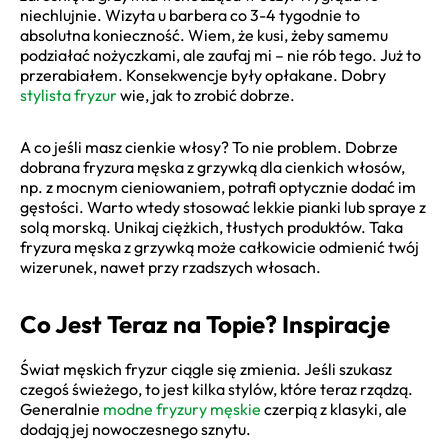
niechlujnie. Wizyta u barbera co 3-4 tygodnie to
absolutna konieczność. Wiem, że kusi, żeby samemu
podziałać nożyczkami, ale zaufaj mi – nie rób tego. Już to
przerabiałem. Konsekwencje były opłakane. Dobry
stylista fryzur
wie, jak to zrobić dobrze.
A co jeśli masz cienkie włosy? To nie problem. Dobrze
dobrana fryzura męska z grzywką dla cienkich włosów,
np. z mocnym cieniowaniem, potrafi optycznie dodać im
gęstości. Warto wtedy stosować lekkie pianki lub spraye z
solą morską. Unikaj ciężkich, tłustych produktów. Taka
fryzura męska z grzywką może całkowicie odmienić twój
wizerunek, nawet przy rzadszych włosach.
Co Jest Teraz na Topie? Inspiracje
Świat męskich fryzur ciągle się zmienia. Jeśli szukasz
czegoś świeżego, to jest kilka stylów, które teraz rządzą.
Generalnie
modne fryzury męskie
czerpią z klasyki, ale
dodają jej nowoczesnego sznytu.