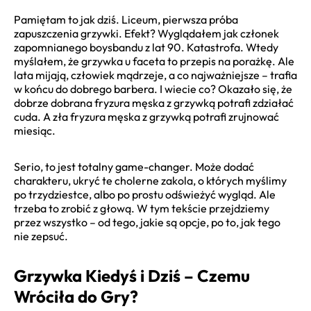
Pamiętam to jak dziś. Liceum, pierwsza próba
zapuszczenia grzywki. Efekt? Wyglądałem jak członek
zapomnianego boysbandu z lat 90. Katastrofa. Wtedy
myślałem, że grzywka u faceta to przepis na porażkę. Ale
lata mijają, człowiek mądrzeje, a co najważniejsze – trafia
w końcu do dobrego barbera. I wiecie co? Okazało się, że
dobrze dobrana fryzura męska z grzywką potrafi zdziałać
cuda. A zła fryzura męska z grzywką potrafi zrujnować
miesiąc.
Serio, to jest totalny game-changer. Może dodać
charakteru, ukryć te cholerne zakola, o których myślimy
po trzydziestce, albo po prostu odświeżyć wygląd. Ale
trzeba to zrobić z głową. W tym tekście przejdziemy
przez wszystko – od tego, jakie są opcje, po to, jak tego
nie zepsuć.
Grzywka Kiedyś i Dziś – Czemu
Wróciła do Gry?