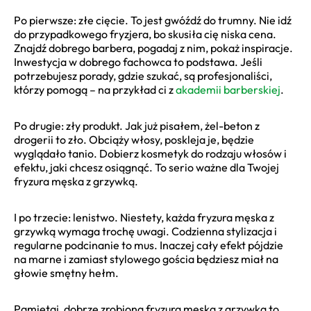
Po pierwsze: złe cięcie. To jest gwóźdź do trumny. Nie idź
do przypadkowego fryzjera, bo skusiła cię niska cena.
Znajdź dobrego barbera, pogadaj z nim, pokaż inspiracje.
Inwestycja w dobrego fachowca to podstawa. Jeśli
potrzebujesz porady, gdzie szukać, są profesjonaliści,
którzy pomogą – na przykład ci z
akademii barberskiej
.
Po drugie: zły produkt. Jak już pisałem, żel-beton z
drogerii to zło. Obciąży włosy, poskleja je, będzie
wyglądało tanio. Dobierz kosmetyk do rodzaju włosów i
efektu, jaki chcesz osiągnąć. To serio ważne dla Twojej
fryzura męska z grzywką.
I po trzecie: lenistwo. Niestety, każda fryzura męska z
grzywką wymaga trochę uwagi. Codzienna stylizacja i
regularne podcinanie to mus. Inaczej cały efekt pójdzie
na marne i zamiast stylowego gościa będziesz miał na
głowie smętny hełm.
Pamiętaj, dobrze zrobiona fryzura męska z grzywką to