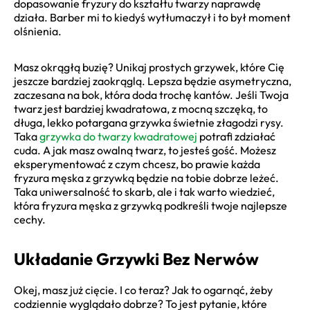
dopasowanie fryzury do kształtu twarzy naprawdę
działa. Barber mi to kiedyś wytłumaczył i to był moment
olśnienia.
Masz okrągłą buzię? Unikaj prostych grzywek, które Cię
jeszcze bardziej zaokrąglą. Lepsza będzie asymetryczna,
zaczesana na bok, która doda trochę kantów. Jeśli Twoja
twarz jest bardziej kwadratowa, z mocną szczęką, to
długa, lekko potargana grzywka świetnie złagodzi rysy.
Taka
grzywka do twarzy kwadratowej
potrafi zdziałać
cuda. A jak masz owalną twarz, to jesteś gość. Możesz
eksperymentować z czym chcesz, bo prawie każda
fryzura męska z grzywką będzie na tobie dobrze leżeć.
Taka uniwersalność to skarb, ale i tak warto wiedzieć,
która fryzura męska z grzywką podkreśli twoje najlepsze
cechy.
Układanie Grzywki Bez Nerwów
Okej, masz już cięcie. I co teraz? Jak to ogarnąć, żeby
codziennie wyglądało dobrze? To jest pytanie, które