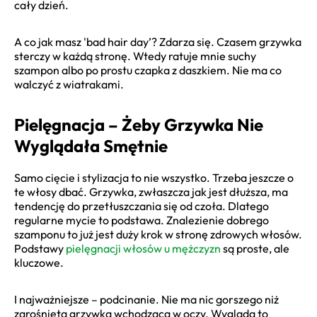
cały dzień.
A co jak masz 'bad hair day’? Zdarza się. Czasem grzywka
sterczy w każdą stronę. Wtedy ratuje mnie suchy
szampon albo po prostu czapka z daszkiem. Nie ma co
walczyć z wiatrakami.
Pielęgnacja – Żeby Grzywka Nie
Wyglądała Smętnie
Samo cięcie i stylizacja to nie wszystko. Trzeba jeszcze o
te włosy dbać. Grzywka, zwłaszcza jak jest dłuższa, ma
tendencję do przetłuszczania się od czoła. Dlatego
regularne mycie to podstawa. Znalezienie dobrego
szamponu to już jest duży krok w stronę zdrowych włosów.
Podstawy
pielęgnacji włosów u mężczyzn
są proste, ale
kluczowe.
I najważniejsze – podcinanie. Nie ma nic gorszego niż
zarośnięta grzywka wchodząca w oczy. Wygląda to