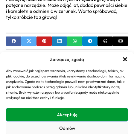
potężne narzędzie. Może odjąć lat, dodać pewności siebie
i kompletnie odmienić wizerunek. Warto spróbować,
tylko zróbcie to z głową!
PREVIOUS
Zarządzaj zgodą
Monika Olejnik Wiek: Biografia, Kariera i Data
Aby zapewnić jak najlepsze wrażenia, korzystamy z technologii, takich jak
Urodzenia Ikony Dziennikarstwa
pliki cookie, do przechowywania i/lub uzyskiwania dostępu do informacji o
urządzeniu. Zgoda na te technologie pozwoli nam przetwarzać dane, takie
NEXT
jak zachowanie podczas przeglądania lub unikalne identyfikatory na tej
stronie. Brak wyrażenia zgody lub wycofanie zgody może niekorzystnie
Justyna Kowalczyk Wiek: Ile Lat Ma Legenda
wpłynąć na niektóre cechy i funkcje.
Narciarstwa Biegowego i Jaka Jest Jej Biografia?
Akceptuję
Odmów
Copyright 2026. All rights