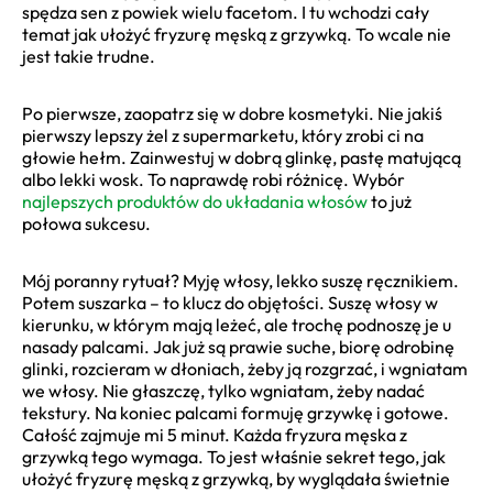
spędza sen z powiek wielu facetom. I tu wchodzi cały
temat jak ułożyć fryzurę męską z grzywką. To wcale nie
jest takie trudne.
Po pierwsze, zaopatrz się w dobre kosmetyki. Nie jakiś
pierwszy lepszy żel z supermarketu, który zrobi ci na
głowie hełm. Zainwestuj w dobrą glinkę, pastę matującą
albo lekki wosk. To naprawdę robi różnicę. Wybór
najlepszych produktów do układania włosów
to już
połowa sukcesu.
Mój poranny rytuał? Myję włosy, lekko suszę ręcznikiem.
Potem suszarka – to klucz do objętości. Suszę włosy w
kierunku, w którym mają leżeć, ale trochę podnoszę je u
nasady palcami. Jak już są prawie suche, biorę odrobinę
glinki, rozcieram w dłoniach, żeby ją rozgrzać, i wgniatam
we włosy. Nie głaszczę, tylko wgniatam, żeby nadać
tekstury. Na koniec palcami formuję grzywkę i gotowe.
Całość zajmuje mi 5 minut. Każda fryzura męska z
grzywką tego wymaga. To jest właśnie sekret tego, jak
ułożyć fryzurę męską z grzywką, by wyglądała świetnie