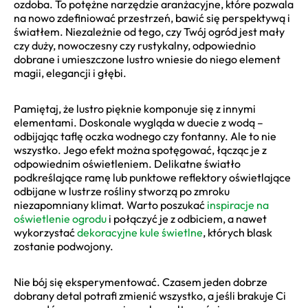
ozdoba. To potężne narzędzie aranżacyjne, które pozwala
na nowo zdefiniować przestrzeń, bawić się perspektywą i
światłem. Niezależnie od tego, czy Twój ogród jest mały
czy duży, nowoczesny czy rustykalny, odpowiednio
dobrane i umieszczone lustro wniesie do niego element
magii, elegancji i głębi.
Pamiętaj, że lustro pięknie komponuje się z innymi
elementami. Doskonale wygląda w duecie z wodą –
odbijając taflę oczka wodnego czy fontanny. Ale to nie
wszystko. Jego efekt można spotęgować, łącząc je z
odpowiednim oświetleniem. Delikatne światło
podkreślające ramę lub punktowe reflektory oświetlające
odbijane w lustrze rośliny stworzą po zmroku
niezapomniany klimat. Warto poszukać
inspiracje na
oświetlenie ogrodu
i połączyć je z odbiciem, a nawet
wykorzystać
dekoracyjne kule świetlne
, których blask
zostanie podwojony.
Nie bój się eksperymentować. Czasem jeden dobrze
dobrany detal potrafi zmienić wszystko, a jeśli brakuje Ci