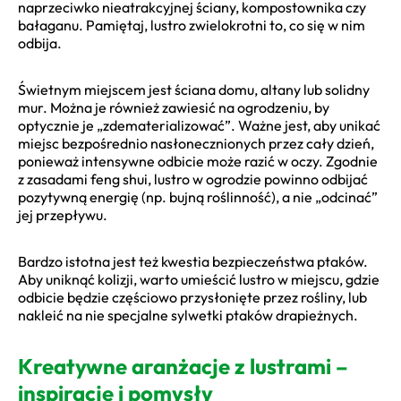
naprzeciwko nieatrakcyjnej ściany, kompostownika czy
bałaganu. Pamiętaj, lustro zwielokrotni to, co się w nim
odbija.
Świetnym miejscem jest ściana domu, altany lub solidny
mur. Można je również zawiesić na ogrodzeniu, by
optycznie je „zdematerializować”. Ważne jest, aby unikać
miejsc bezpośrednio nasłonecznionych przez cały dzień,
ponieważ intensywne odbicie może razić w oczy. Zgodnie
z zasadami feng shui, lustro w ogrodzie powinno odbijać
pozytywną energię (np. bujną roślinność), a nie „odcinać”
jej przepływu.
Bardzo istotna jest też kwestia bezpieczeństwa ptaków.
Aby uniknąć kolizji, warto umieścić lustro w miejscu, gdzie
odbicie będzie częściowo przysłonięte przez rośliny, lub
nakleić na nie specjalne sylwetki ptaków drapieżnych.
Kreatywne aranżacje z lustrami –
inspiracje i pomysły