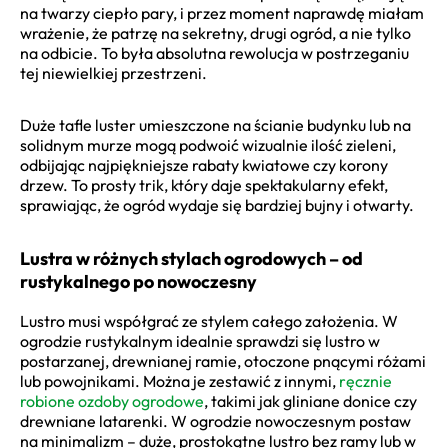
na twarzy ciepło pary, i przez moment naprawdę miałam
wrażenie, że patrzę na sekretny, drugi ogród, a nie tylko
na odbicie. To była absolutna rewolucja w postrzeganiu
tej niewielkiej przestrzeni.
Duże tafle luster umieszczone na ścianie budynku lub na
solidnym murze mogą podwoić wizualnie ilość zieleni,
odbijając najpiękniejsze rabaty kwiatowe czy korony
drzew. To prosty trik, który daje spektakularny efekt,
sprawiając, że ogród wydaje się bardziej bujny i otwarty.
Lustra w różnych stylach ogrodowych – od
rustykalnego po nowoczesny
Lustro musi współgrać ze stylem całego założenia. W
ogrodzie rustykalnym idealnie sprawdzi się lustro w
postarzanej, drewnianej ramie, otoczone pnącymi różami
lub powojnikami. Można je zestawić z innymi,
ręcznie
robione ozdoby ogrodowe
, takimi jak gliniane donice czy
drewniane latarenki. W ogrodzie nowoczesnym postaw
na minimalizm – duże, prostokątne lustro bez ramy lub w