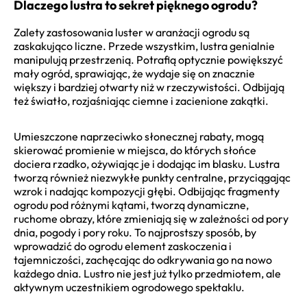
Dlaczego lustra to sekret pięknego ogrodu?
Zalety zastosowania luster w aranżacji ogrodu są
zaskakująco liczne. Przede wszystkim, lustra genialnie
manipulują przestrzenią. Potrafią optycznie powiększyć
mały ogród, sprawiając, że wydaje się on znacznie
większy i bardziej otwarty niż w rzeczywistości. Odbijają
też światło, rozjaśniając ciemne i zacienione zakątki.
Umieszczone naprzeciwko słonecznej rabaty, mogą
skierować promienie w miejsca, do których słońce
dociera rzadko, ożywiając je i dodając im blasku. Lustra
tworzą również niezwykłe punkty centralne, przyciągając
wzrok i nadając kompozycji głębi. Odbijając fragmenty
ogrodu pod różnymi kątami, tworzą dynamiczne,
ruchome obrazy, które zmieniają się w zależności od pory
dnia, pogody i pory roku. To najprostszy sposób, by
wprowadzić do ogrodu element zaskoczenia i
tajemniczości, zachęcając do odkrywania go na nowo
każdego dnia. Lustro nie jest już tylko przedmiotem, ale
aktywnym uczestnikiem ogrodowego spektaklu.