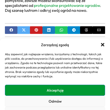
pomysłów, zawsze możesz skonsultować się ze
specjalistami od
profesjonalne projektowanie ogrodów
.
Daj szansę lustrom i odkryj swój ogród na nowo.
PREVIOUS
Zarządzaj zgodą
Ogród na skarpie – Jak go zaprojektować i
Aby zapewnić jak najlepsze wrażenia, korzystamy z technologii, takich jak
zaaranżować? Inspiracje
pliki cookie, do przechowywania i/lub uzyskiwania dostępu do informacji o
urządzeniu. Zgoda na te technologie pozwoli nam przetwarzać dane, takie
NEXT
jak zachowanie podczas przeglądania lub unikalne identyfikatory na tej
stronie. Brak wyrażenia zgody lub wycofanie zgody może niekorzystnie
Pomysły na urządzenie ogrodu | Inspiracje, porady
wpłynąć na niektóre cechy i funkcje.
i style
Akceptuję
Odmów
Copyright 2026. All rights
Polityka
reserved powered by