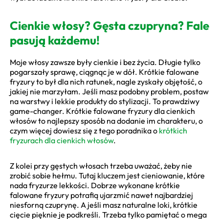
Cienkie włosy? Gęsta czupryna? Fale
pasują każdemu!
Moje włosy zawsze były cienkie i bez życia. Długie tylko
pogarszały sprawę, ciągnąc je w dół. Krótkie falowane
fryzury to był dla nich ratunek, nagle zyskały objętość, o
jakiej nie marzyłam. Jeśli masz podobny problem, postaw
na warstwy i lekkie produkty do stylizacji. To prawdziwy
game-changer. Krótkie falowane fryzury dla cienkich
włosów to najlepszy sposób na dodanie im charakteru, o
czym więcej dowiesz się z tego poradnika o
krótkich
fryzurach dla cienkich włosów
.
Z kolei przy gęstych włosach trzeba uważać, żeby nie
zrobić sobie hełmu. Tutaj kluczem jest cieniowanie, które
nada fryzurze lekkości. Dobrze wykonane krótkie
falowane fryzury potrafią ujarzmić nawet najbardziej
niesforną czuprynę. A jeśli masz naturalne loki, krótkie
cięcie pięknie je podkreśli. Trzeba tylko pamiętać o mega