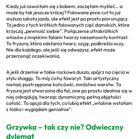
Kiedy już oswoiłam się z bobem, zaczęłam myśleć… a
może by tak jeszcze krócej? Falowane pixie cut to już
wyższa szkoła jazdy, ale efekt jest po prostu piorunujący.
To jedno z tych krótkich falowanych cięć damskich, które
krzyczą „pewność siebie”. Połączenie ultrakrótkich
włosów z miękkimi falami tworzy niesamowity kontrast.
To fryzura, która odsłania twarz, szyję, podkreśla oczy.
Nie dla każdego, ale jeśli się odważysz, efekt może
przerosnąć oczekiwania.
A jeśli drzemie w tobie rockowa dusza, spójrz na cięcia w
stylu shaggy. To mój cichy faworyt. Taki artystyczny
nieład, postrzępione końcówki, mnóstwo warstw. Ta
fryzura jest stworzona dla fal, one po prostu idealnie się w
niej odnajdują, tworząc dynamiczną, pełną objętości
całość. To opcja dla tych, co lubią efekt „właśnie wstałam
z łóżka i wyglądam genialnie”.
Grzywka – tak czy nie? Odwieczny
dylemat