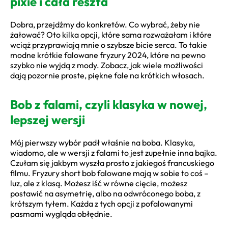
pixie i cała reszta
Dobra, przejdźmy do konkretów. Co wybrać, żeby nie
żałować? Oto kilka opcji, które sama rozważałam i które
wciąż przyprawiają mnie o szybsze bicie serca. To takie
modne krótkie falowane fryzury 2024, które na pewno
szybko nie wyjdą z mody. Zobacz, jak wiele możliwości
dają pozornie proste, piękne fale na krótkich włosach.
Bob z falami, czyli klasyka w nowej,
lepszej wersji
Mój pierwszy wybór padł właśnie na boba. Klasyka,
wiadomo, ale w wersji z falami to jest zupełnie inna bajka.
Czułam się jakbym wyszła prosto z jakiegoś francuskiego
filmu. Fryzury short bob falowane mają w sobie to coś –
luz, ale z klasą. Możesz iść w równe cięcie, możesz
postawić na asymetrię, albo na odwróconego boba, z
krótszym tyłem. Każda z tych opcji z pofalowanymi
pasmami wygląda obłędnie.