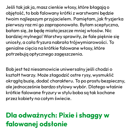
Jeśli tak jak ja, masz cienkie włosy, które błagają o
objętość, to bob falowany krótki z warstwami będzie
twoim najlepszym przyjacielem. Pamiętam, jak fryzjerka
pierwszy raz mi go zaproponowała. Byłam sceptyczna,
bałam się, że będę miała jeszcze mniej włosów. Nic
bardziej mylnego! Warstwy sprawiły, że fale pięknie się
uniosły, a cała fryzura nabrała trójwymiarowości. To
genialne cięcia na krótkie falowane włosy, które
potrzebują optycznego zagęszczenia.
Bob jest też niesamowicie uniwersalny jeśli chodzi o
kształt twarzy. Może złagodzić ostre rysy, wysmuklić
okrągłą buzię, dodać charakteru. To po prostu bezpieczny,
ale jednocześnie bardzo stylowy wybór. Dlatego właśnie
krótkie falowane fryzury w stylu boba są tak kochane
przez kobiety na całym świecie.
Dla odważnych: Pixie i shaggy w
falowanej odsłonie