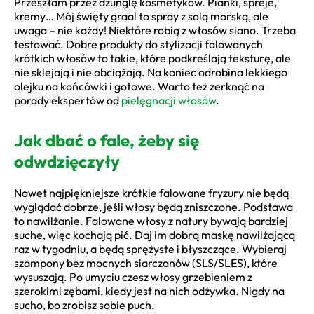
Przeszłam przez dżunglę kosmetyków. Pianki, spreje,
kremy… Mój święty graal to spray z solą morską, ale
uwaga – nie każdy! Niektóre robią z włosów siano. Trzeba
testować. Dobre produkty do stylizacji falowanych
krótkich włosów to takie, które podkreślają teksturę, ale
nie sklejają i nie obciążają. Na koniec odrobina lekkiego
olejku na końcówki i gotowe. Warto też zerknąć na
porady ekspertów od
pielęgnacji włosów
.
Jak dbać o fale, żeby się
odwdzięczyły
Nawet najpiękniejsze krótkie falowane fryzury nie będą
wyglądać dobrze, jeśli włosy będą zniszczone. Podstawa
to nawilżanie. Falowane włosy z natury bywają bardziej
suche, więc kochają pić. Daj im dobrą maskę nawilżającą
raz w tygodniu, a będą sprężyste i błyszczące. Wybieraj
szampony bez mocnych siarczanów (SLS/SLES), które
wysuszają. Po umyciu czesz włosy grzebieniem z
szerokimi zębami, kiedy jest na nich odżywka. Nigdy na
sucho, bo zrobisz sobie puch.