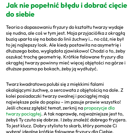
Jak nie popełnić błędu i dobrać cięcie
do siebie
Teoria o dopasowaniu fryzury do kształtu twarzy wydaje
się nudna, ale coś w tym jest. Moja przyjaciółka z okrągłą
buzią uparła się na boba do linii żuchwy i… no cóż, nie był
to jej najlepszy look. Ale kiedy postawiła na asymetrię i
dłuższego boba, wyglądała zjawiskowo! Chodzi o to, żeby
oszukać trochę geometrię. Krótkie falowane fryzury dla
okrągłej twarzy powinny mieć więcej objętości na górze i
dłuższe pasma po bokach, żeby ją wydłużyć.
Twarz kwadratowa polubi się z miękkimi falami
okalającymi żuchwę, a sercowata z objętością na dole. Z
kolei posiadaczki twarzy owalnej i pociągłej mają
największe pole do popisu – im pasuje prawie wszystko!
Jeśli chcesz zgłębić temat, zerknij na
propozycje dla
twarzy pociągłej
. A tak naprawdę, najważniejsze jest to,
żebyś Ty czuła się dobrze. I żeby znaleźć dobrego fryzjera.
To jest klucz. Dobry stylista to skarb, który pomoże Ci
wybrać idealne krótkie falowane fryzury dla Ciebie.