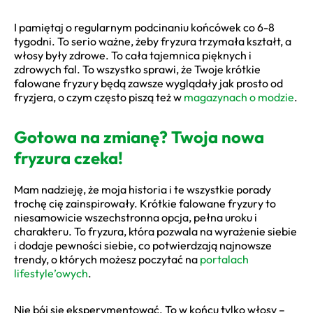
I pamiętaj o regularnym podcinaniu końcówek co 6-8
tygodni. To serio ważne, żeby fryzura trzymała kształt, a
włosy były zdrowe. To cała tajemnica pięknych i
zdrowych fal. To wszystko sprawi, że Twoje krótkie
falowane fryzury będą zawsze wyglądały jak prosto od
fryzjera, o czym często piszą też w
magazynach o modzie
.
Gotowa na zmianę? Twoja nowa
fryzura czeka!
Mam nadzieję, że moja historia i te wszystkie porady
trochę cię zainspirowały. Krótkie falowane fryzury to
niesamowicie wszechstronna opcja, pełna uroku i
charakteru. To fryzura, która pozwala na wyrażenie siebie
i dodaje pewności siebie, co potwierdzają najnowsze
trendy, o których możesz poczytać na
portalach
lifestyle’owych
.
Nie bój się eksperymentować. To w końcu tylko włosy –