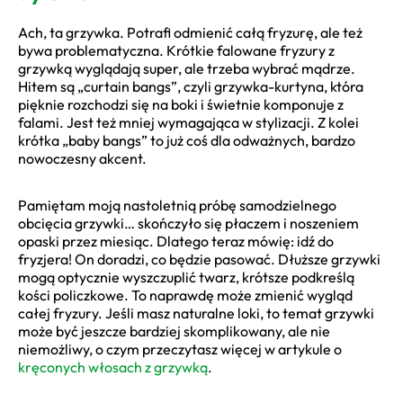
Ach, ta grzywka. Potrafi odmienić całą fryzurę, ale też
bywa problematyczna. Krótkie falowane fryzury z
grzywką wyglądają super, ale trzeba wybrać mądrze.
Hitem są „curtain bangs”, czyli grzywka-kurtyna, która
pięknie rozchodzi się na boki i świetnie komponuje z
falami. Jest też mniej wymagająca w stylizacji. Z kolei
krótka „baby bangs” to już coś dla odważnych, bardzo
nowoczesny akcent.
Pamiętam moją nastoletnią próbę samodzielnego
obcięcia grzywki… skończyło się płaczem i noszeniem
opaski przez miesiąc. Dlatego teraz mówię: idź do
fryzjera! On doradzi, co będzie pasować. Dłuższe grzywki
mogą optycznie wyszczuplić twarz, krótsze podkreślą
kości policzkowe. To naprawdę może zmienić wygląd
całej fryzury. Jeśli masz naturalne loki, to temat grzywki
może być jeszcze bardziej skomplikowany, ale nie
niemożliwy, o czym przeczytasz więcej w artykule o
kręconych włosach z grzywką
.