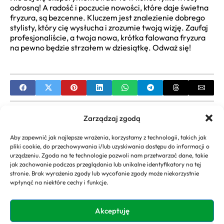
odrosną! A radość i poczucie nowości, które daje świetna
fryzura, są bezcenne. Kluczem jest znalezienie dobrego
stylisty, który cię wysłucha i zrozumie twoją wizję. Zaufaj
profesjonaliście, a twoja nowa, krótka falowana fryzura
na pewno będzie strzałem w dziesiątkę. Odważ się!
PREVIOUS
Zarządzaj zgodą
Kayah Wiek: Ile Lat Ma Ikona Polskiej Sceny
Aby zapewnić jak najlepsze wrażenia, korzystamy z technologii, takich jak
Muzycznej?
pliki cookie, do przechowywania i/lub uzyskiwania dostępu do informacji o
urządzeniu. Zgoda na te technologie pozwoli nam przetwarzać dane, takie
NEXT
jak zachowanie podczas przeglądania lub unikalne identyfikatory na tej
stronie. Brak wyrażenia zgody lub wycofanie zgody może niekorzystnie
Cięcie Włosów do Ramion: Modne Fryzury,
wpłynąć na niektóre cechy i funkcje.
Stylizacja i Inspiracje
Akceptuję