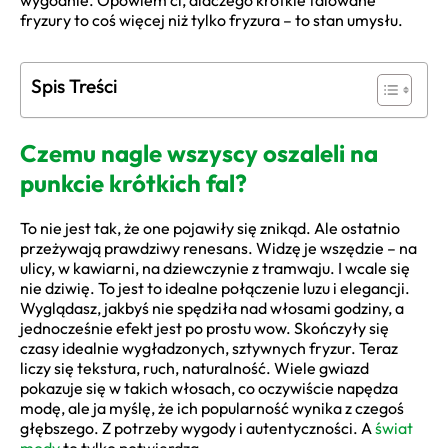
wygodnie. Opowiem ci, dlaczego krótkie falowane
fryzury to coś więcej niż tylko fryzura – to stan umysłu.
Spis Treści
Czemu nagle wszyscy oszaleli na
punkcie krótkich fal?
To nie jest tak, że one pojawiły się znikąd. Ale ostatnio
przeżywają prawdziwy renesans. Widzę je wszędzie – na
ulicy, w kawiarni, na dziewczynie z tramwaju. I wcale się
nie dziwię. To jest to idealne połączenie luzu i elegancji.
Wyglądasz, jakbyś nie spędziła nad włosami godziny, a
jednocześnie efekt jest po prostu wow. Skończyły się
czasy idealnie wygładzonych, sztywnych fryzur. Teraz
liczy się tekstura, ruch, naturalność. Wiele gwiazd
pokazuje się w takich włosach, co oczywiście napędza
modę, ale ja myślę, że ich popularność wynika z czegoś
głębszego. Z potrzeby wygody i autentyczności. A
świat
mody
to tylko potwierdza.