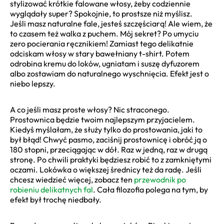
stylizować krótkie falowane włosy, żeby codziennie
wyglądały super? Spokojnie, to prostsze niż myślisz.
Jeśli masz naturalne fale, jesteś szczęściarą! Ale wiem, że
to czasem też walka z puchem. Mój sekret? Po umyciu
zero pocierania ręcznikiem! Zamiast tego delikatnie
odciskam włosy w stary bawełniany t-shirt. Potem
odrobina kremu do loków, ugniatam i suszę dyfuzorem
albo zostawiam do naturalnego wyschnięcia. Efekt jest o
niebo lepszy.
A co jeśli masz proste włosy? Nic straconego.
Prostownica będzie twoim najlepszym przyjacielem.
Kiedyś myślałam, że służy tylko do prostowania, jaki to
był błąd! Chwyć pasmo, zaciśnij prostownicę i obróć ją o
180 stopni, przeciągając w dół. Raz w jedną, raz w drugą
stronę. Po chwili praktyki będziesz robić to z zamkniętymi
oczami. Lokówka o większej średnicy też da radę. Jeśli
chcesz wiedzieć więcej, zobacz ten
przewodnik po
robieniu delikatnych fal
. Cała filozofia polega na tym, by
efekt był trochę niedbały.