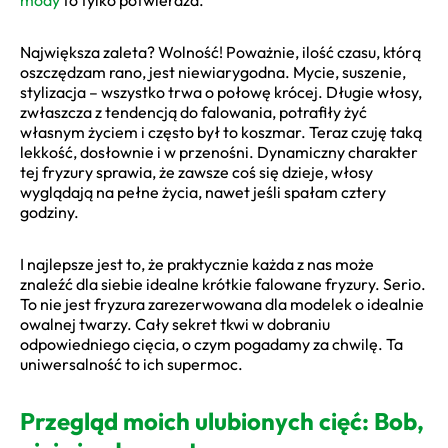
Największa zaleta? Wolność! Poważnie, ilość czasu, którą
oszczędzam rano, jest niewiarygodna. Mycie, suszenie,
stylizacja – wszystko trwa o połowę krócej. Długie włosy,
zwłaszcza z tendencją do falowania, potrafiły żyć
własnym życiem i często był to koszmar. Teraz czuję taką
lekkość, dosłownie i w przenośni. Dynamiczny charakter
tej fryzury sprawia, że zawsze coś się dzieje, włosy
wyglądają na pełne życia, nawet jeśli spałam cztery
godziny.
I najlepsze jest to, że praktycznie każda z nas może
znaleźć dla siebie idealne krótkie falowane fryzury. Serio.
To nie jest fryzura zarezerwowana dla modelek o idealnie
owalnej twarzy. Cały sekret tkwi w dobraniu
odpowiedniego cięcia, o czym pogadamy za chwilę. Ta
uniwersalność to ich supermoc.
Przegląd moich ulubionych cięć: Bob,