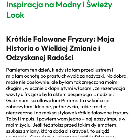
Inspiracja na Modny i Świeży
Look
Krótkie Falowane Fryzury: Moja
Historia o Wielkiej Zmianie i
Odzyskanej Radości
Pamiętam ten dzień, kiedy stałam przed lustrem i
miałam ochotę po prostu chwycić za nożyczki. No dobra,
może nie dosłownie, ale byłam tak zmęczona moimi
długimi, wiecznie oklapniętymi włosami, że rezerwacja
wizyty u fryzjera była aktem desperacji i… nadziei.
Godzinami scrollowałam Pinteresta i w końcu je
zobaczyłam. Idealne, pełne życia, takie trochę
niegrzeczne i na maksa stylowe krótkie falowane fryzury.
To był impuls. I powiem wam jedno – najlepszy impuls w
moim życiu. Jeśli też stoisz przed takim dylematem,
szukasz zmiany, która doda ci skrzydeł, to usiądź