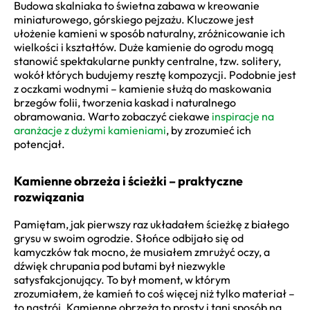
Budowa skalniaka to świetna zabawa w kreowanie
miniaturowego, górskiego pejzażu. Kluczowe jest
ułożenie kamieni w sposób naturalny, zróżnicowanie ich
wielkości i kształtów. Duże kamienie do ogrodu mogą
stanowić spektakularne punkty centralne, tzw. solitery,
wokół których budujemy resztę kompozycji. Podobnie jest
z oczkami wodnymi – kamienie służą do maskowania
brzegów folii, tworzenia kaskad i naturalnego
obramowania. Warto zobaczyć ciekawe
inspiracje na
aranżacje z dużymi kamieniami
, by zrozumieć ich
potencjał.
Kamienne obrzeża i ścieżki – praktyczne
rozwiązania
Pamiętam, jak pierwszy raz układałem ścieżkę z białego
grysu w swoim ogrodzie. Słońce odbijało się od
kamyczków tak mocno, że musiałem zmrużyć oczy, a
dźwięk chrupania pod butami był niezwykle
satysfakcjonujący. To był moment, w którym
zrozumiałem, że kamień to coś więcej niż tylko materiał –
to nastrój. Kamienne obrzeża to prosty i tani sposób na