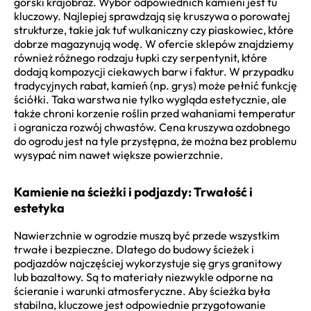
górski krajobraz. Wybór odpowiednich kamieni jest tu
kluczowy. Najlepiej sprawdzają się kruszywa o porowatej
strukturze, takie jak tuf wulkaniczny czy piaskowiec, które
dobrze magazynują wodę. W ofercie sklepów znajdziemy
również różnego rodzaju łupki czy serpentynit, które
dodają kompozycji ciekawych barw i faktur. W przypadku
tradycyjnych rabat, kamień (np. grys) może pełnić funkcję
ściółki. Taka warstwa nie tylko wygląda estetycznie, ale
także chroni korzenie roślin przed wahaniami temperatur
i ogranicza rozwój chwastów. Cena kruszywa ozdobnego
do ogrodu jest na tyle przystępna, że można bez problemu
wysypać nim nawet większe powierzchnie.
Kamienie na ścieżki i podjazdy: Trwałość i
estetyka
Nawierzchnie w ogrodzie muszą być przede wszystkim
trwałe i bezpieczne. Dlatego do budowy ścieżek i
podjazdów najczęściej wykorzystuje się grys granitowy
lub bazaltowy. Są to materiały niezwykle odporne na
ścieranie i warunki atmosferyczne. Aby ścieżka była
stabilna, kluczowe jest odpowiednie przygotowanie