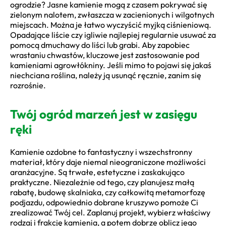
ogrodzie? Jasne kamienie mogą z czasem pokrywać się
zielonym nalotem, zwłaszcza w zacienionych i wilgotnych
miejscach. Można je łatwo wyczyścić myjką ciśnieniową.
Opadające liście czy igliwie najlepiej regularnie usuwać za
pomocą dmuchawy do liści lub grabi. Aby zapobiec
wrastaniu chwastów, kluczowe jest zastosowanie pod
kamieniami agrowłókniny. Jeśli mimo to pojawi się jakaś
niechciana roślina, należy ją usunąć ręcznie, zanim się
rozrośnie.
Twój ogród marzeń jest w zasięgu
ręki
Kamienie ozdobne to fantastyczny i wszechstronny
materiał, który daje niemal nieograniczone możliwości
aranżacyjne. Są trwałe, estetyczne i zaskakująco
praktyczne. Niezależnie od tego, czy planujesz małą
rabatę, budowę skalniaka, czy całkowitą metamorfozę
podjazdu, odpowiednio dobrane kruszywo pomoże Ci
zrealizować Twój cel. Zaplanuj projekt, wybierz właściwy
rodzaj i frakcję kamienia, a potem dobrze oblicz jego