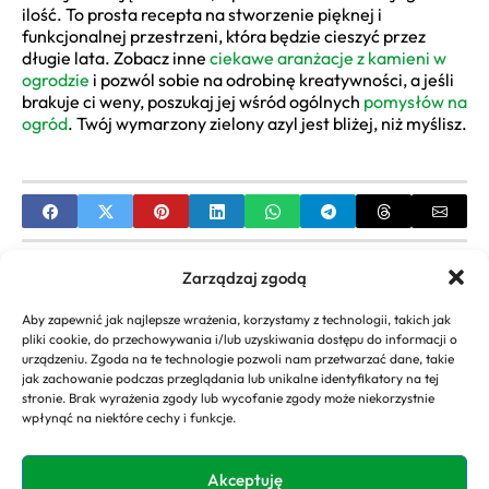
ilość. To prosta recepta na stworzenie pięknej i
funkcjonalnej przestrzeni, która będzie cieszyć przez
długie lata. Zobacz inne
ciekawe aranżacje z kamieni w
ogrodzie
i pozwól sobie na odrobinę kreatywności, a jeśli
brakuje ci weny, poszukaj jej wśród ogólnych
pomysłów na
ogród
. Twój wymarzony zielony azyl jest bliżej, niż myślisz.
PREVIOUS
Zarządzaj zgodą
Kompletny Przewodnik po Magicznych Ogrodach:
Aby zapewnić jak najlepsze wrażenia, korzystamy z technologii, takich jak
Atrakcje i Plan Wizyty
pliki cookie, do przechowywania i/lub uzyskiwania dostępu do informacji o
urządzeniu. Zgoda na te technologie pozwoli nam przetwarzać dane, takie
NEXT
jak zachowanie podczas przeglądania lub unikalne identyfikatory na tej
stronie. Brak wyrażenia zgody lub wycofanie zgody może niekorzystnie
Europejskie ogrody: odkryj style, historię i sekrety
wpłynąć na niektóre cechy i funkcje.
aranżacji
Akceptuję