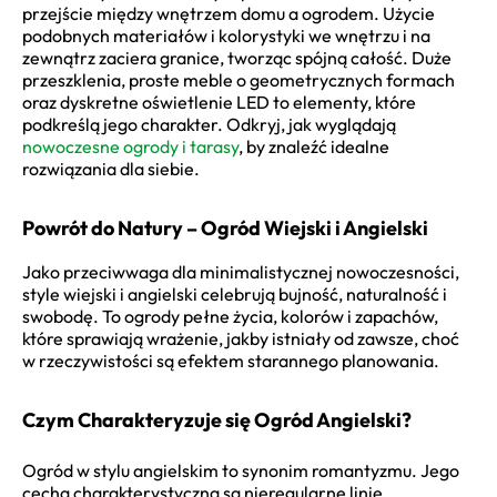
przejście między wnętrzem domu a ogrodem. Użycie
podobnych materiałów i kolorystyki we wnętrzu i na
zewnątrz zaciera granice, tworząc spójną całość. Duże
przeszklenia, proste meble o geometrycznych formach
oraz dyskretne oświetlenie LED to elementy, które
podkreślą jego charakter. Odkryj, jak wyglądają
nowoczesne ogrody i tarasy
, by znaleźć idealne
rozwiązania dla siebie.
Powrót do Natury – Ogród Wiejski i Angielski
Jako przeciwwaga dla minimalistycznej nowoczesności,
style wiejski i angielski celebrują bujność, naturalność i
swobodę. To ogrody pełne życia, kolorów i zapachów,
które sprawiają wrażenie, jakby istniały od zawsze, choć
w rzeczywistości są efektem starannego planowania.
Czym Charakteryzuje się Ogród Angielski?
Ogród w stylu angielskim to synonim romantyzmu. Jego
cechą charakterystyczną są nieregularne linie,