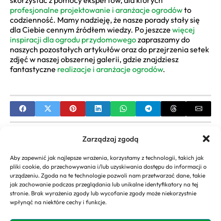
skorzystać z pomocy ekspertów, dla których
profesjonalne projektowanie i aranżacje ogrodów
to
codzienność. Mamy nadzieję, że nasze porady stały się
dla Ciebie cennym źródłem wiedzy. Po jeszcze
więcej
inspiracji dla ogrodu przydomowego
zapraszamy do
naszych pozostałych artykułów oraz do przejrzenia setek
zdjęć w naszej obszernej galerii, gdzie znajdziesz
fantastyczne
realizacje i aranżacje ogrodów
.
PREVIOUS
Zarządzaj zgodą
Jak zaaranżować długi ogród? Porady i inspiracje
Aby zapewnić jak najlepsze wrażenia, korzystamy z technologii, takich jak
projektowe
pliki cookie, do przechowywania i/lub uzyskiwania dostępu do informacji o
urządzeniu. Zgoda na te technologie pozwoli nam przetwarzać dane, takie
NEXT
jak zachowanie podczas przeglądania lub unikalne identyfikatory na tej
stronie. Brak wyrażenia zgody lub wycofanie zgody może niekorzystnie
Eustoma: Uprawa i pielęgnacja w ogrodzie.
wpłynąć na niektóre cechy i funkcje.
Praktyczny poradnik