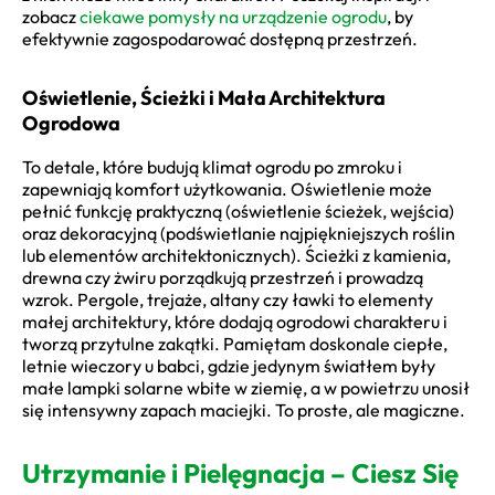
zobacz
ciekawe pomysły na urządzenie ogrodu
, by
efektywnie zagospodarować dostępną przestrzeń.
Oświetlenie, Ścieżki i Mała Architektura
Ogrodowa
To detale, które budują klimat ogrodu po zmroku i
zapewniają komfort użytkowania. Oświetlenie może
pełnić funkcję praktyczną (oświetlenie ścieżek, wejścia)
oraz dekoracyjną (podświetlanie najpiękniejszych roślin
lub elementów architektonicznych). Ścieżki z kamienia,
drewna czy żwiru porządkują przestrzeń i prowadzą
wzrok. Pergole, trejaże, altany czy ławki to elementy
małej architektury, które dodają ogrodowi charakteru i
tworzą przytulne zakątki. Pamiętam doskonale ciepłe,
letnie wieczory u babci, gdzie jedynym światłem były
małe lampki solarne wbite w ziemię, a w powietrzu unosił
się intensywny zapach maciejki. To proste, ale magiczne.
Utrzymanie i Pielęgnacja – Ciesz Się