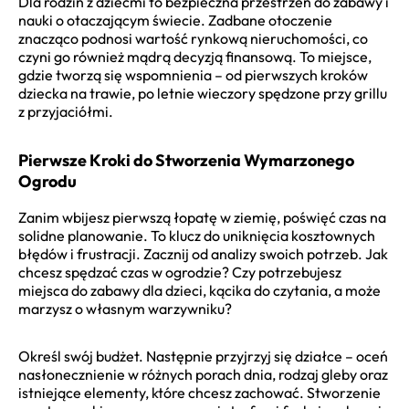
Dla rodzin z dziećmi to bezpieczna przestrzeń do zabawy i
nauki o otaczającym świecie. Zadbane otoczenie
znacząco podnosi wartość rynkową nieruchomości, co
czyni go również mądrą decyzją finansową. To miejsce,
gdzie tworzą się wspomnienia – od pierwszych kroków
dziecka na trawie, po letnie wieczory spędzone przy grillu
z przyjaciółmi.
Pierwsze Kroki do Stworzenia Wymarzonego
Ogrodu
Zanim wbijesz pierwszą łopatę w ziemię, poświęć czas na
solidne planowanie. To klucz do uniknięcia kosztownych
błędów i frustracji. Zacznij od analizy swoich potrzeb. Jak
chcesz spędzać czas w ogrodzie? Czy potrzebujesz
miejsca do zabawy dla dzieci, kącika do czytania, a może
marzysz o własnym warzywniku?
Określ swój budżet. Następnie przyjrzyj się działce – oceń
nasłonecznienie w różnych porach dnia, rodzaj gleby oraz
istniejące elementy, które chcesz zachować. Stworzenie