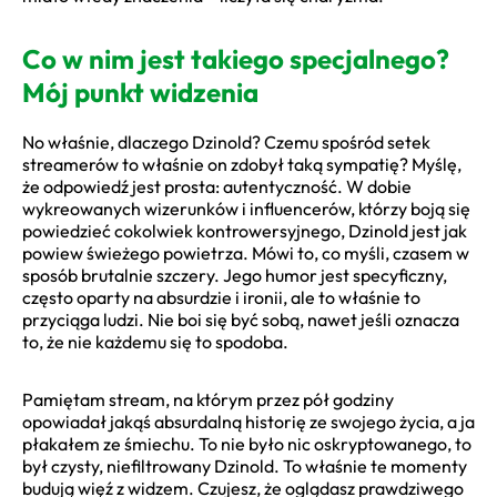
Co w nim jest takiego specjalnego?
Mój punkt widzenia
No właśnie, dlaczego Dzinold? Czemu spośród setek
streamerów to właśnie on zdobył taką sympatię? Myślę,
że odpowiedź jest prosta: autentyczność. W dobie
wykreowanych wizerunków i influencerów, którzy boją się
powiedzieć cokolwiek kontrowersyjnego, Dzinold jest jak
powiew świeżego powietrza. Mówi to, co myśli, czasem w
sposób brutalnie szczery. Jego humor jest specyficzny,
często oparty na absurdzie i ironii, ale to właśnie to
przyciąga ludzi. Nie boi się być sobą, nawet jeśli oznacza
to, że nie każdemu się to spodoba.
Pamiętam stream, na którym przez pół godziny
opowiadał jakąś absurdalną historię ze swojego życia, a ja
płakałem ze śmiechu. To nie było nic oskryptowanego, to
był czysty, niefiltrowany Dzinold. To właśnie te momenty
budują więź z widzem. Czujesz, że oglądasz prawdziwego