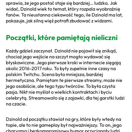
sprawia, że jego postać staje się bardziej… ludzka. Jak
widać, Dzinold wiek to temat, który rozpala wyobraźnię
fanów. Ta nieustanna ciekawość tego, ile Dzinold ma lat,
pokazuje, jak silną więź potrafi zbudować z widzami.
Początki, które pamiętają nieliczni
Każdy gdzieś zaczynał. Dzinold nie pojawił się znikąd,
chociaż jego wejście na szczyt mogło wydawać się
błyskawiczne. Jego pierwsze kroki w internecie sięgają
okolic 2016-2017 roku. To były zupelnie inne czasy na
polskim Twitchu. Scena była mniejsza, bardziej
hermetyczna. Pamiętam te pierwsze streamy, może nie
jego osobiście, ale tego typu twórców. To była czysta
pasja. Nikt nie myślał o wielkich kontraktach i byciu
celebrytą. Streamowało się z zajawki, dla tej garstki ludzi
na czacie.
Dzinold od początku stawiał na gry, które były wtedy na
topie, ale to nie gameplay był najważniejszy. To on, jego
charyzma i bezkompromisowy humor przyciągały ludzi.