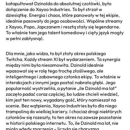
katapultował Dzinolda do absolutnej czołówki, było
dołączenie do Xayoo Industries. To był strzał w
dziesiątkę. Energia i chaos, które panowały w tej ekipie,
idealnie pasowały do jego osobowości. Wspólne streamy
z Xayoo, Popo, Japczanem i resztą stały się legendarne.
To właśnie tam jego talent komediowy i cięty język mogły
w pełni zabłysnąć.
Dla mnie, jako widza, to był złoty okres polskiego
Twitcha. Każdy stream XI był wydarzeniem. Ta synergia
między nimi była niesamowita. Dzinold idealnie
wpasował się w rolę tego trochę złośliwego, ale
inteligentnego i zabawnego członka ekipy. To właśnie w
interakcjach z innymi jego postać nabrała głębi. Jego
popularność wystrzeliła, a pytanie „ile Dzinold ma lat”
zaczęło padać coraz częściej, bo ludzie chcieli wiedzieć,
kim jest ten nowy, wygadany gość, który namieszał na
scenie. Bez wątpienia, Xayoo Industries było dla niego
trampoliną do wielkiej kariery. I chociaż drogi niektórych
członków się rozeszły, to ten okres na zawsze pozostanie
w historii polskiego internetu. To, ile Dzinold ma lat, nie
miało wtedy znaczenia – liczyła się charyzma.