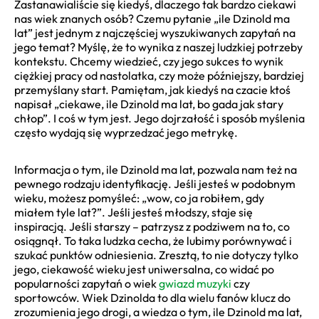
Zastanawialiście się kiedyś, dlaczego tak bardzo ciekawi
nas wiek znanych osób? Czemu pytanie „ile Dzinold ma
lat” jest jednym z najczęściej wyszukiwanych zapytań na
jego temat? Myślę, że to wynika z naszej ludzkiej potrzeby
kontekstu. Chcemy wiedzieć, czy jego sukces to wynik
ciężkiej pracy od nastolatka, czy może późniejszy, bardziej
przemyślany start. Pamiętam, jak kiedyś na czacie ktoś
napisał „ciekawe, ile Dzinold ma lat, bo gada jak stary
chłop”. I coś w tym jest. Jego dojrzałość i sposób myślenia
często wydają się wyprzedzać jego metrykę.
Informacja o tym, ile Dzinold ma lat, pozwala nam też na
pewnego rodzaju identyfikację. Jeśli jesteś w podobnym
wieku, możesz pomyśleć: „wow, co ja robiłem, gdy
miałem tyle lat?”. Jeśli jesteś młodszy, staje się
inspiracją. Jeśli starszy – patrzysz z podziwem na to, co
osiągnął. To taka ludzka cecha, że lubimy porównywać i
szukać punktów odniesienia. Zresztą, to nie dotyczy tylko
jego, ciekawość wieku jest uniwersalna, co widać po
popularności zapytań o wiek
gwiazd muzyki
czy
sportowców. Wiek Dzinolda to dla wielu fanów klucz do
zrozumienia jego drogi, a wiedza o tym, ile Dzinold ma lat,