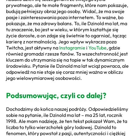
prywatnego, ale te małe fragmenty, które nam pokazuje,
budują pełniejszy obraz jego osoby. Widać, że ma swoje
pasje i zainteresowania poza internetem. To ważne, bo
pokazuje, że ma zdrowy balans. To, ile Dzinold ma lat, ma
tu znaczenie, bo jest w wieku, w którym kształtuje się
życie dorosłe, a on zdaje się świetnie to ogarniać, łącząc
karierę z normalnością. Jego wpływ wykracza poza
Twitcha, jest aktywny na
Instagramie
i
YouTube
, gdzie
również gromadzi rzesze fanów. Ta wszechstronność jest
kluczem do utrzymania się na topie w tak dynamicznym
środowisku. Pytanie ile Dzinold ma lat wciąż powraca, ale
odpowiedź na nie staje się coraz mniej ważna w obliczu
jego wielowymiarowej osobowości.
Podsumowując, czyli co dalej?
Dochodzimy do końca naszej podróży. Odpowiedzieliśmy
sobie na pytanie, ile Dzinold ma lat – ma 25 lat, rocznik
1998. Ale mam nadzieję, że ten tekst pokazał Wam, że ta
liczba to tylko wierzchołek góry lodowej. Dzinold to
fenomen, który powstał z pasji, autentyczności i ciężkiej