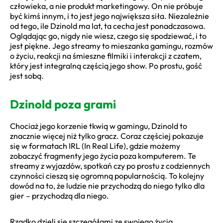
człowieka, a nie produkt marketingowy. On nie próbuje
być kimś innym, i to jest jego największa siła. Niezależnie
od tego, ile Dzinold ma lat, ta cecha jest ponadczasowa.
Oglądając go, nigdy nie wiesz, czego się spodziewać, i to
jest piękne. Jego streamy to mieszanka gamingu, rozmów
o życiu, reakcji na śmieszne filmiki i interakcji z czatem,
który jest integralną częścią jego show. Po prostu, gość
jest sobą.
Dzinold poza grami
Chociaż jego korzenie tkwią w gamingu, Dzinold to
znacznie więcej niż tylko gracz. Coraz częściej pokazuje
się w formatach IRL (In Real Life), gdzie możemy
zobaczyć fragmenty jego życia poza komputerem. Te
streamy z wyjazdów, spotkań czy po prostu z codziennych
czynności cieszą się ogromną popularnością. To kolejny
dowód na to, że ludzie nie przychodzą do niego tylko dla
gier – przychodzą dla niego.
Rzadko dzieli się szczegółami ze swojego życia