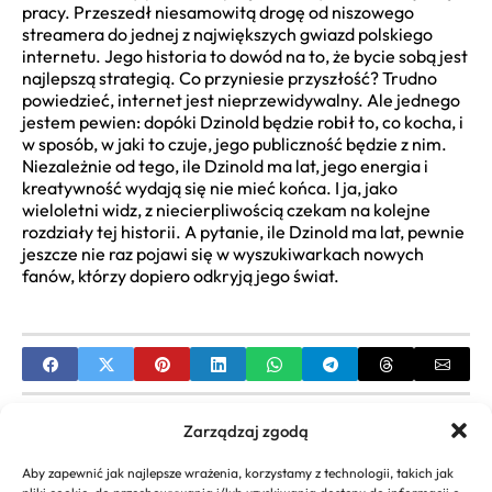
pracy. Przeszedł niesamowitą drogę od niszowego
streamera do jednej z największych gwiazd polskiego
internetu. Jego historia to dowód na to, że bycie sobą jest
najlepszą strategią. Co przyniesie przyszłość? Trudno
powiedzieć, internet jest nieprzewidywalny. Ale jednego
jestem pewien: dopóki Dzinold będzie robił to, co kocha, i
w sposób, w jaki to czuje, jego publiczność będzie z nim.
Niezależnie od tego, ile Dzinold ma lat, jego energia i
kreatywność wydają się nie mieć końca. I ja, jako
wieloletni widz, z niecierpliwością czekam na kolejne
rozdziały tej historii. A pytanie, ile Dzinold ma lat, pewnie
jeszcze nie raz pojawi się w wyszukiwarkach nowych
fanów, którzy dopiero odkryją jego świat.
PREVIOUS
Zarządzaj zgodą
Focus 2 Angielski Ćwiczenia: Kompletny
Aby zapewnić jak najlepsze wrażenia, korzystamy z technologii, takich jak
Przewodnik po Materiałach i Kluczach Odpowiedzi