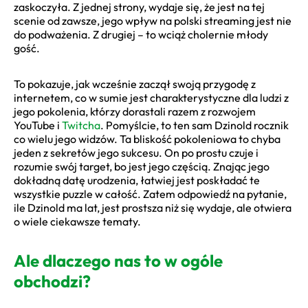
zaskoczyła. Z jednej strony, wydaje się, że jest na tej
scenie od zawsze, jego wpływ na polski streaming jest nie
do podważenia. Z drugiej – to wciąż cholernie młody
gość.
To pokazuje, jak wcześnie zaczął swoją przygodę z
internetem, co w sumie jest charakterystyczne dla ludzi z
jego pokolenia, którzy dorastali razem z rozwojem
YouTube i
Twitcha
. Pomyślcie, to ten sam Dzinold rocznik
co wielu jego widzów. Ta bliskość pokoleniowa to chyba
jeden z sekretów jego sukcesu. On po prostu czuje i
rozumie swój target, bo jest jego częścią. Znając jego
dokładną datę urodzenia, łatwiej jest poskładać te
wszystkie puzzle w całość. Zatem odpowiedź na pytanie,
ile Dzinold ma lat, jest prostsza niż się wydaje, ale otwiera
o wiele ciekawsze tematy.
Ale dlaczego nas to w ogóle
obchodzi?