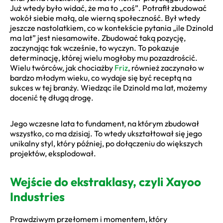
Już wtedy było widać, że ma to „coś”. Potrafił zbudować
wokół siebie małą, ale wierną społeczność. Był wtedy
jeszcze nastolatkiem, co w kontekście pytania „ile Dzinold
ma lat” jest niesamowite. Zbudować taką pozycję,
zaczynając tak wcześnie, to wyczyn. To pokazuje
determinację, której wielu mogłoby mu pozazdrościć.
Wielu twórców, jak chociażby
Friz
, również zaczynało w
bardzo młodym wieku, co wydaje się być receptą na
sukces w tej branży. Wiedząc ile Dzinold ma lat, możemy
docenić tę długą drogę.
Jego wczesne lata to fundament, na którym zbudował
wszystko, co ma dzisiaj. To wtedy ukształtował się jego
unikalny styl, który później, po dołączeniu do większych
projektów, eksplodował.
Wejście do ekstraklasy, czyli Xayoo
Industries
Prawdziwym przełomem i momentem, który