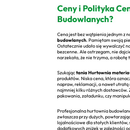
Ceny i Polityka C
Budowlanych?
Cena jest bez wątpienia jednym z n
budowlanych
. Pamiętam swoją pie
Ostatecznie udało się wywalczyć nap
bezcenne. Ale ostrzegam, nie dajci
narzekała, że nie trzyma, a robotę 
Szukając
tania Hurtownia materi
produktów. Niska cena, która oznac
napraw, reklamacji, a nawet utrat
najmniej kilku różnych dostawców. 
pakowania, załadunku, czy manipul
Profesjonalna hurtownia budowlana
zwłaszcza przy dużych, powtarzając
lojalnościowe dla stałych klientów
dodatkowych zniżek w zależności o