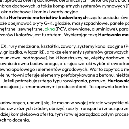
ia
: Sprawdź ofertę dachówek ceramicznych i betonowych, blac
bran dachowych, a także kompletnych systemów rynnowych (P
, okna dachowe i kominki wentylacyjne.
 Duża
Hurtownia materiałów budowlanych
często posiada równ
może obejmować płyty G-K, gładzie, masy szpachlowe, panele 
nętrzne i zewnętrzne,
okna
(PCV, drewniane, aluminiowe), parap
zorów i kolorów jest tu atutem. Wybierając taką
Hurtownia ma
PEX, rury miedziane, kształtki, zawory, systemy kanalizacyjne (
y, gniazdka, włączniki), a także elementy systemów grzewczych
szalunkowe, podłogowe), belki konstrukcyjne, więźby dachowe, pł
urtownia drewna budowlanego, oferując szeroki wybór drewna ko
rewna opałowego i elementów ogrodowych. Warto zapytać o mo
ele hurtowni oferuje elementy prefabrykowane z betonu, niektór
Jeżeli potrzebujesz tego typu rozwiązania, poszukaj
Hurtowni
pracującej z renomowanymi producentami. To zapewnia kontrol
owlanych, upewnij się, że ma on w swojej ofercie wszystkie n
 dostaw z różnych źródeł, obniżyć koszty transportu i znacząco 
ardziej kompleksowa oferta, tym łatwiej zarządzać całym proce
ych
to docenia.