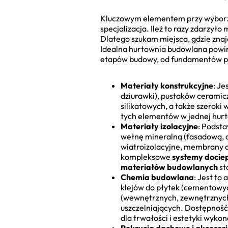
Kluczowym elementem przy wybo
specjalizacja. Ileż to razy zdarzyło
Dlatego szukam miejsca, gdzie znaj
Idealna hurtownia budowlana powin
etapów budowy, od fundamentów po 
Materiały konstrukcyjne
: Je
dziurawki), pustaków ceramic
silikatowych, a także szeroki
tych elementów w jednej hurt
Materiały izolacyjne
: Podst
wełnę mineralną (fasadową, dac
wiatroizolacyjne, membrany 
kompleksowe
systemy dociep
materiałów budowlanych
st
Chemia budowlana
: Jest to
klejów do płytek (cementowyc
(wewnętrznych, zewnętrznych,
uszczelniających. Dostępność
dla trwałości i estetyki wykon