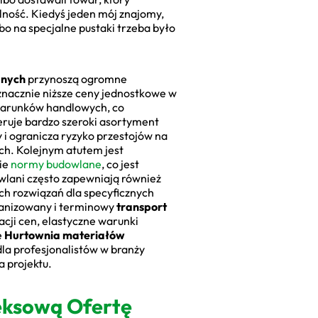
alność. Kiedyś jeden mój znajomy,
bo na specjalne pustaki trzeba było
anych
przynoszą ogromne
znacznie niższe ceny jednostkowe w
 warunków handlowych, co
ruje bardzo szeroki asortyment
 i ogranicza ryzyko przestojów na
ch. Kolejnym atutem jest
kie
normy budowlane
, co jest
wlani często zapewniają również
h rozwiązań dla specyficznych
ganizowany i terminowy
transport
cji cen, elastyczne warunki
e
Hurtownia materiałów
la profesjonalistów w branży
 projektu.
leksową Ofertę