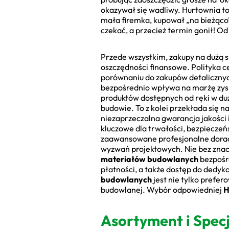
okazywał się wadliwy. Hurtownia to
mała firemka, kupował „na bieżąco” 
czekać, a przecież termin gonił! Od
Przede wszystkim, zakupy na dużą 
oszczędności finansowe. Polityka 
porównaniu do zakupów detalicznych
bezpośrednio wpływa na marżę zysk
produktów dostępnych od ręki w duż
budowie. To z kolei przekłada się
niezaprzeczalna gwarancja jakości 
kluczowe dla trwałości, bezpieczeń
zaawansowane profesjonalne dorad
wyzwań projektowych. Nie bez znac
materiałów budowlanych
bezpośre
płatności, a także dostęp do dedyko
budowlanych
jest nie tylko prefe
budowlanej. Wybór odpowiedniej
H
Asortyment i Spec