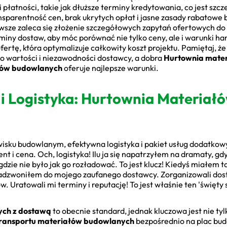
 płatności, takie jak dłuższe terminy kredytowania, co jest szc
nsparentność cen, brak ukrytych opłat i jasne zasady rabatowe b
wsze zaleca się złożenie szczegółowych zapytań ofertowych d
erminy dostaw, aby móc porównać nie tylko ceny, ale i warunki 
fertę, która optymalizuje całkowity koszt projektu. Pamiętaj, że
 do wartości i niezawodności dostawcy, a dobra
Hurtownia mate
łów budowlanych
oferuje najlepsze warunki.
i Logistyka: Hurtownia Materiał
sku budowlanym, efektywna logistyka i pakiet usług dodatkow
t i cena. Och, logistyka! Ilu ja się napatrzyłem na dramaty, gdy
zie nie było jak go rozładować. To jest klucz! Kiedyś miałem t
adzwoniłem do mojego zaufanego dostawcy. Zorganizowali dost
Uratowali mi terminy i reputację! To jest właśnie ten 'święty 
ych z dostawą
to obecnie standard, jednak kluczowa jest nie tyl
ransportu materiałów budowlanych
bezpośrednio na plac bud