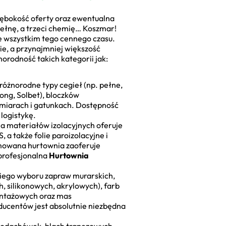
głębokość oferty oraz ewentualna
i wełnę, a trzeci chemię… Koszmar!
e wszystkim tego cennego czasu.
e, a przynajmniej większość
rodność takich kategorii jak:
 różnorodne typy cegieł (np. pełne,
ng, Solbet), bloczków
rozmiarach i gatunkach. Dostępność
logistykę.
a materiałów izolacyjnych oferuje
 a także folie paroizolacyjne i
mowana hurtownia zaoferuje
 profesjonalna
Hurtownia
okiego wyboru zapraw murarskich,
 silikonowych, akrylowych), farb
ontażowych oraz mas
ucentów jest absolutnie niezbędna