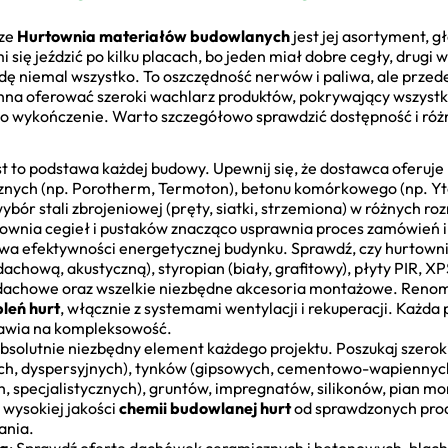
rze
Hurtownia materiałów budowlanych
jest jej asortyment, 
 mi się jeździć po kilku placach, bo jeden miał dobre cegły, drug
dę niemal wszystko. To oszczędność nerwów i paliwa, ale przed
na oferować szeroki wachlarz produktów, pokrywający wszystki
wykończenie. Warto szczegółowo sprawdzić dostępność i różno
st to podstawa każdej budowy. Upewnij się, że dostawca oferuje
znych (np. Porotherm, Termoton), betonu komórkowego (np. Yto
 wybór stali zbrojeniowej (pręty, siatki, strzemiona) w różnych 
ownia cegieł i pustaków znacząco usprawnia proces zamówień i 
awa efektywności energetycznej budynku. Sprawdź, czy hurtowni
hową, akustyczną), styropian (biały, grafitowy), płyty PIR, XPS,
dachowe oraz wszelkie niezbędne akcesoria montażowe. Reno
leń hurt
, włącznie z systemami wentylacji i rekuperacji. Każda
awia na kompleksowość.
 absolutnie niezbędny element każdego projektu. Poszukaj szer
h, dyspersyjnych), tynków (gipsowych, cementowo-wapiennych,
 specjalistycznych), gruntów, impregnatów, silikonów, pian m
 wysokiej jakości
chemii budowlanej hurt
od sprawdzonych prod
ania.