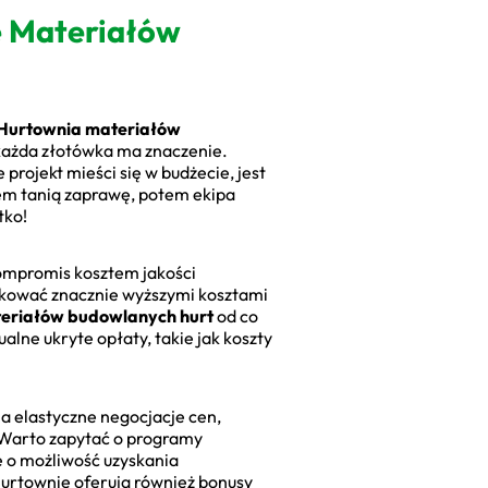
ę Materiałów
Hurtownia materiałów
 każda złotówka ma znaczenie.
projekt mieści się w budżecie, jest
łem tanią zaprawę, potem ekipa
tko!
 kompromis kosztem jakości
utkować znacznie wyższymi kosztami
eriałów budowlanych hurt
od co
lne ukryte opłaty, takie jak koszty
a elastyczne negocjacje cen,
. Warto zapytać o programy
e o możliwość uzyskania
urtownie oferują również bonusy