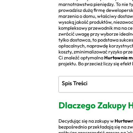
marnotrawstwa pieniędzy. To nie tyl
prowadzisz dużą firmę dewelopersk
marzenia o domu, właściwy dostawca
wysoką jakość produktów, niezawod
kompleksowy przewodnik ma na celu
zwrócić uwagę przy wyborze ideal
tylko dostawca, to podstawa sukcesu
opłacalnych, naprawdę korzystnych
koszty, zminimalizować ryzyko prz
Ci znaleźć optymalna
Hurtownia m
projektu. Bo przecież liczy się efek
Spis Treści
Dlaczego Zakupy 
Decydując się na zakupy w
Hurtown
bezpośrednio przekładają się na zwi
próbując zaoszczędzić grosze na 'ok