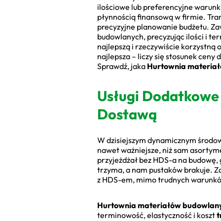
ilościowe lub preferencyjne warunki
płynnością finansową w firmie. Tra
precyzyjne planowanie budżetu. Za
budowlanych, precyzując ilości i t
najlepszą i rzeczywiście korzystną o
najlepsza – liczy się stosunek ceny
Sprawdź, jaka
Hurtownia materia
Usługi Dodatkowe 
Dostawą
W dzisiejszym dynamicznym środowi
nawet ważniejsze, niż sam asortymen
przyjeżdżał bez HDS-a na budowę, gd
trzyma, a nam pustaków brakuje. Z
z HDS-em, mimo trudnych warunków. 
Hurtownia materiałów budowlan
terminowość, elastyczność i koszt
t