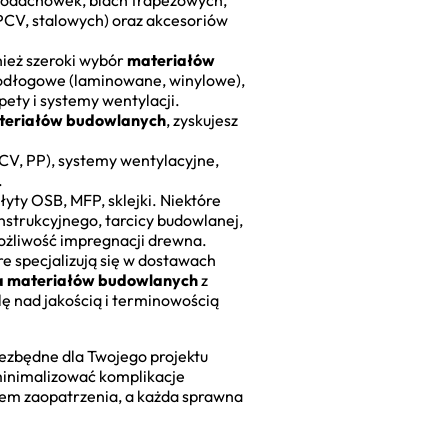
hodachówek, blach trapezowych,
CV, stalowych) oraz akcesoriów
ież szeroki wybór
materiałów
podłogowe (laminowane, winylowe),
ety i systemy wentylacji.
teriałów budowlanych
, zyskujesz
PCV, PP), systemy wentylacyjne,
.
yty OSB, MFP, sklejki. Niektóre
nstrukcyjnego, tarcicy budowlanej,
żliwość impregnacji drewna.
e specjalizują się w dostawach
a materiałów budowlanych
z
ę nad jakością i terminowością
iezbędne dla Twojego projektu
zminimalizować komplikacje
sem zaopatrzenia, a każda sprawna