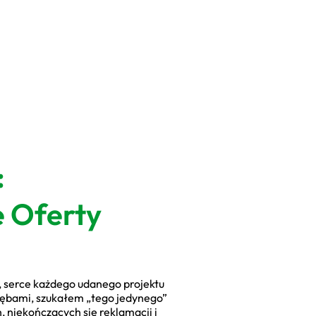
:
e Oferty
ć, serce każdego udanego projektu
zębami, szukałem „tego jedynego”
 niekończących się reklamacji i