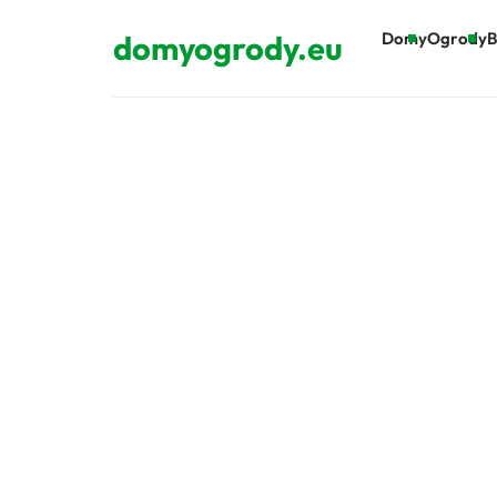
domyogrody.eu
Domy
Ogrody
B