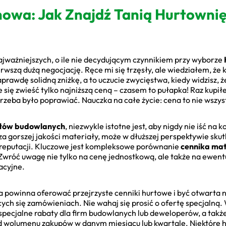
enowa: Jak Znajdź Tanią Hurtowni
ajważniejszych, o ile nie decydującym czynnikiem przy wyborze
rwszą dużą negocjację. Ręce mi się trzęsły, ale wiedziałem, że
rawdę solidną zniżkę, a to uczucie zwycięstwa, kiedy widzisz, że 
e się zwieść tylko najniższą ceną – czasem to pułapka! Raz kupi
trzeba było poprawiać. Nauczka na całe życie: cena to nie wszys
ałów budowlanych
, niezwykle istotne jest, aby nigdy nie iść na
za gorszej jakości materiały, może w dłuższej perspektywie sk
ą reputacji. Kluczowe jest kompleksowe porównanie
cennika mat
Zwróć uwagę nie tylko na cenę jednostkową, ale także na ewentua
acyjne.
 powinna oferować przejrzyste cenniki hurtowe i być otwarta n
ych się zamówieniach. Nie wahaj się prosić o ofertę specjalną
, specjalne rabaty dla firm budowlanych lub deweloperów, a takż
d wolumenu zakupów w danym miesiącu lub kwartale. Niektóre h