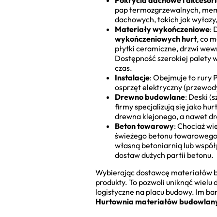
Pokrycia dachowe i akcesor
pap termozgrzewalnych, mem
dachowych, takich jak wyłazy
Materiały wykończeniowe
:
wykończeniowych hurt
, co 
płytki ceramiczne, drzwi wew
Dostępność szerokiej palety w
czas.
Instalacje
: Obejmuje to rury 
osprzęt elektryczny (przewod
Drewno budowlane
: Deski (
firmy specjalizują się jako h
drewna klejonego, a nawet d
Beton towarowy
: Chociaż wi
świeżego betonu towarowego. 
własną betoniarnią lub współ
dostaw dużych partii betonu.
Wybierając dostawcę materiałów bud
produkty. To pozwoli uniknąć wielu
logistyczne na placu budowy. Im b
Hurtownia materiałów budowlan