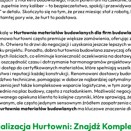
 zupełnie inny kaliber – to bezpieczeństwo, spokój i przewidyw
w detalu. Skończyło się na tym, że przez miesiąc stał z robotą, 
 tamtej pory wie, że hurt to podstawa.
skalę w
Hurtownia materiałów budowlanych dla firm budowl
cenowa hurtowni często premiuje większe zamówienia, oferując 
. Otwiera to drzwi do negocjacji i uzyskania jeszcze lepszych
u projektu. Ponadto, dobra hurtownia budowlana zazwyczaj ofe
ych ilościach, co eliminuje konieczność oczekiwania na dostawy
 na oszczędność czasu i dotrzymanie harmonogramów projektowy
i dostęp do certyfikowanych materiałów, które spełniają wszel
stwa i reputacji każdej konstrukcji. Renomowani dostawcy budo
ztwo techniczne, pomagając w doborze najbardziej optymalnyc
zenia jest także kompleksowe wsparcie logistyczne, w tym zor
dnio na plac budowy, często z rozładunkiem. Możliwość negocja
wanego opiekuna klienta to kolejne czynniki, które sprawiają, ż
rowanym, ale często jedynym sensownym źródłem zaopatrzenia d
urtownia materiałów budowlanych
ma kluczowe znaczenie dla
jalizacja Hurtowni: Znajdź Komp