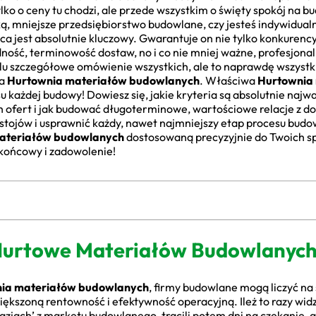
ko o ceny tu chodzi, ale przede wszystkim o święty spokój na bu
ą, mniejsze przedsiębiorstwo budowlane, czy jesteś indywidua
 jest absolutnie kluczowy. Gwarantuje on nie tylko konkurency
ność, terminowość dostaw, no i co nie mniej ważne, profesjona
 szczegółowe omówienie wszystkich, ale to naprawdę wszystkic
na
Hurtownia materiałów budowlanych
. Właściwa
Hurtownia
 każdej budowy! Dowiesz się, jakie kryteria są absolutnie najwa
 ofert i jak budować długoterminowe, wartościowe relacje z 
estojów i usprawnić każdy, nawet najmniejszy etap procesu bu
ateriałów budowlanych
dostosowaną precyzyjnie do Twoich s
t końcowy i zadowolenie!
Hurtowe Materiałów Budowlanych
ia materiałów budowlanych
, firmy budowlane mogą liczyć na 
ększoną rentowność i efektywność operacyjną. Ileż to razy widz
azjach’ z marketu budowlanego, tracili potem dni na czekanie, a