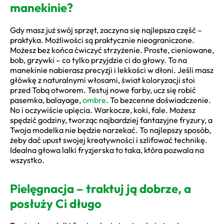
manekinie?
Gdy masz już swój sprzęt, zaczyna się najlepsza część –
praktyka. Możliwości są praktycznie nieograniczone.
Możesz bez końca ćwiczyć strzyżenie. Proste, cieniowane,
bob, grzywki – co tylko przyjdzie ci do głowy. To na
manekinie nabierasz precyzji i lekkości w dłoni. Jeśli masz
główkę z naturalnymi włosami, świat koloryzacji stoi
przed Tobą otworem. Testuj nowe farby, ucz się robić
pasemka, balayage,
ombre
. To bezcenne doświadczenie.
No i oczywiście upięcia. Warkocze, koki, fale. Możesz
spędzić godziny, tworząc najbardziej fantazyjne fryzury, a
Twoja modelka nie będzie narzekać. To najlepszy sposób,
żeby dać upust swojej kreatywności i szlifować technikę.
Idealna głowa lalki fryzjerska to taka, która pozwala na
wszystko.
Pielęgnacja – traktuj ją dobrze, a
posłuży Ci długo