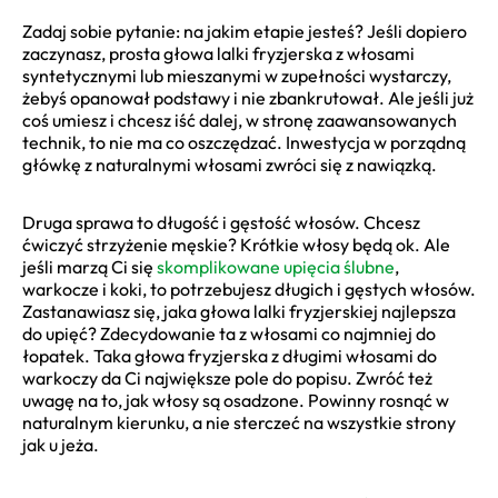
Zadaj sobie pytanie: na jakim etapie jesteś? Jeśli dopiero
zaczynasz, prosta głowa lalki fryzjerska z włosami
syntetycznymi lub mieszanymi w zupełności wystarczy,
żebyś opanował podstawy i nie zbankrutował. Ale jeśli już
coś umiesz i chcesz iść dalej, w stronę zaawansowanych
technik, to nie ma co oszczędzać. Inwestycja w porządną
główkę z naturalnymi włosami zwróci się z nawiązką.
Druga sprawa to długość i gęstość włosów. Chcesz
ćwiczyć strzyżenie męskie? Krótkie włosy będą ok. Ale
jeśli marzą Ci się
skomplikowane upięcia ślubne
,
warkocze i koki, to potrzebujesz długich i gęstych włosów.
Zastanawiasz się, jaka głowa lalki fryzjerskiej najlepsza
do upięć? Zdecydowanie ta z włosami co najmniej do
łopatek. Taka głowa fryzjerska z długimi włosami do
warkoczy da Ci największe pole do popisu. Zwróć też
uwagę na to, jak włosy są osadzone. Powinny rosnąć w
naturalnym kierunku, a nie sterczeć na wszystkie strony
jak u jeża.