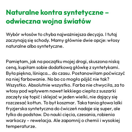
Naturalne kontra syntetyczne –
odwieczna wojna światów
Wybór włosów to chyba najważniejsza decyzja. I tutaj
zaczynają się schody. Mamy głównie dwie opcje: włosy
naturalne albo syntetyczne.
Pamiętam, jak na początku mojej drogi, skuszona niską
ceną, kupiłam sobie dodatkową główkę z syntetykami.
Była piękna, lśniąca… do czasu. Postanowiłam poćwiczyć
na niej farbowanie. No bo co mogło pójść nie tak?
Wszystko. Absolutnie wszystko. Farba nie chwyciła, za to
włosy pod wpływem nawet lekkiego ciepła z suszarki
zaczęły się topić i sklejać w jeden wielki, nie dający się
rozczesać kołtun. To był koszmar. Taka tania głowa lalki
fryzjerska syntetyczna do ćwiczeń nadaje się super, ale
tylko do podstaw. Do nauki cięcia, czesania, robienia
warkoczy – rewelacja. Ale zapomnij o chemii i wysokiej
temperaturze.