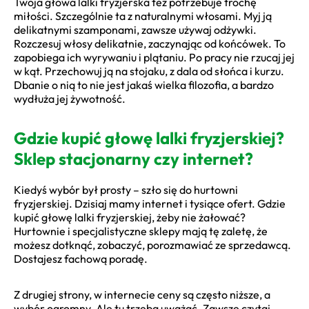
Twoja głowa lalki fryzjerska też potrzebuje trochę
miłości. Szczególnie ta z naturalnymi włosami. Myj ją
delikatnymi szamponami, zawsze używaj odżywki.
Rozczesuj włosy delikatnie, zaczynając od końcówek. To
zapobiega ich wyrywaniu i plątaniu. Po pracy nie rzucaj jej
w kąt. Przechowuj ją na stojaku, z dala od słońca i kurzu.
Dbanie o nią to nie jest jakaś wielka filozofia, a bardzo
wydłuża jej żywotność.
Gdzie kupić głowę lalki fryzjerskiej?
Sklep stacjonarny czy internet?
Kiedyś wybór był prosty – szło się do hurtowni
fryzjerskiej. Dzisiaj mamy internet i tysiące ofert. Gdzie
kupić głowę lalki fryzjerskiej, żeby nie żałować?
Hurtownie i specjalistyczne sklepy mają tę zaletę, że
możesz dotknąć, zobaczyć, porozmawiać ze sprzedawcą.
Dostajesz fachową poradę.
Z drugiej strony, w internecie ceny są często niższe, a
wybór ogromny. Ale tu trzeba uważać. Zawsze czytaj