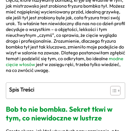
cięcia, które nazywamy bombką, kryje się właśnie w tym,
jak mistrzowsko jest zrobiona fryzura bombka tył. Możesz
mieć najpiękniej wycieniowany przód, idealną grzywkę,
ale jeśli tył jest zrobiony byle jak, cała fryzura traci swój
urok. To właśnie ten niewidoczny dla nas na co dzień profil
decyduje o wszystkim – o objętości, lekkości i tym
nieuchwytnym „czymś”, co sprawia, że cięcie wygląda
drogo i profesjonalnie. Zrozumienie, dlaczego fryzura
bombka tył jest tak kluczowa, zmieniło moje podejście do
wizyt w salonie na zawsze. Dlatego postanowiłam zgłębić
temat i podzielić się tym, co odkryłam, bo idealne
modne
cięcie włosów
jest w zasięgu ręki, trzeba tylko wiedzieć,
na co zwrócić uwagę.
Spis Treści
Bob to nie bombka. Sekret tkwi w
tym, co niewidoczne w lustrze
Często słyszę, jak ktoś używa tych nazw zamiennie, a to