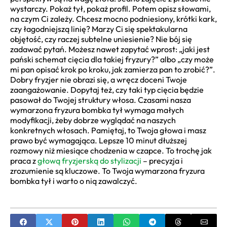
wystarczy. Pokaż tył, pokaż profil. Potem opisz słowami,
na czym Ci zależy. Chcesz mocno podniesiony, krótki kark,
czy łagodniejszą linię? Marzy Ci się spektakularna
objętość, czy raczej subtelne uniesienie? Nie bój się
zadawać pytań. Możesz nawet zapytać wprost: „jaki jest
pański schemat cięcia dla takiej fryzury?” albo „czy może
mi pan opisać krok po kroku, jak zamierza pan to zrobić?”.
Dobry fryzjer nie obrazi się, a wręcz doceni Twoje
zaangażowanie. Dopytaj też, czy taki typ cięcia będzie
pasował do Twojej struktury włosa. Czasami nasza
wymarzona fryzura bombka tył wymaga małych
modyfikacji, żeby dobrze wyglądać na naszych
konkretnych włosach. Pamiętaj, to Twoja głowa i masz
prawo być wymagająca. Lepsze 10 minut dłuższej
rozmowy niż miesiące chodzenia w czapce. To trochę jak
praca z
głową fryzjerską do stylizacji
– precyzja i
zrozumienie są kluczowe. To Twoja wymarzona fryzura
bombka tył i warto o nią zawalczyć.