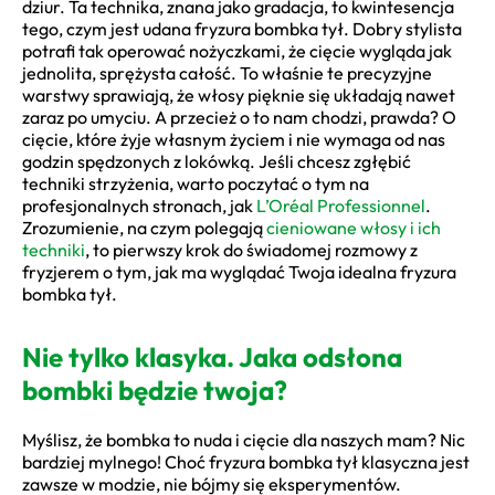
dziur. Ta technika, znana jako gradacja, to kwintesencja
tego, czym jest udana fryzura bombka tył. Dobry stylista
potrafi tak operować nożyczkami, że cięcie wygląda jak
jednolita, sprężysta całość. To właśnie te precyzyjne
warstwy sprawiają, że włosy pięknie się układają nawet
zaraz po umyciu. A przecież o to nam chodzi, prawda? O
cięcie, które żyje własnym życiem i nie wymaga od nas
godzin spędzonych z lokówką. Jeśli chcesz zgłębić
techniki strzyżenia, warto poczytać o tym na
profesjonalnych stronach, jak
L’Oréal Professionnel
.
Zrozumienie, na czym polegają
cieniowane włosy i ich
techniki
, to pierwszy krok do świadomej rozmowy z
fryzjerem o tym, jak ma wyglądać Twoja idealna fryzura
bombka tył.
Nie tylko klasyka. Jaka odsłona
bombki będzie twoja?
Myślisz, że bombka to nuda i cięcie dla naszych mam? Nic
bardziej mylnego! Choć fryzura bombka tył klasyczna jest
zawsze w modzie, nie bójmy się eksperymentów.