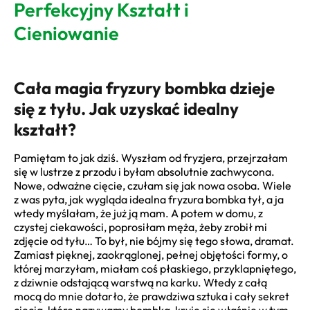
Perfekcyjny Kształt i
Cieniowanie
Cała magia fryzury bombka dzieje
się z tyłu. Jak uzyskać idealny
kształt?
Pamiętam to jak dziś. Wyszłam od fryzjera, przejrzałam
się w lustrze z przodu i byłam absolutnie zachwycona.
Nowe, odważne cięcie, czułam się jak nowa osoba. Wiele
z was pyta, jak wygląda idealna fryzura bombka tył, a ja
wtedy myślałam, że już ją mam. A potem w domu, z
czystej ciekawości, poprosiłam męża, żeby zrobił mi
zdjęcie od tyłu… To był, nie bójmy się tego słowa, dramat.
Zamiast pięknej, zaokrąglonej, pełnej objętości formy, o
której marzyłam, miałam coś płaskiego, przyklapniętego,
z dziwnie odstającą warstwą na karku. Wtedy z całą
mocą do mnie dotarło, że prawdziwa sztuka i cały sekret