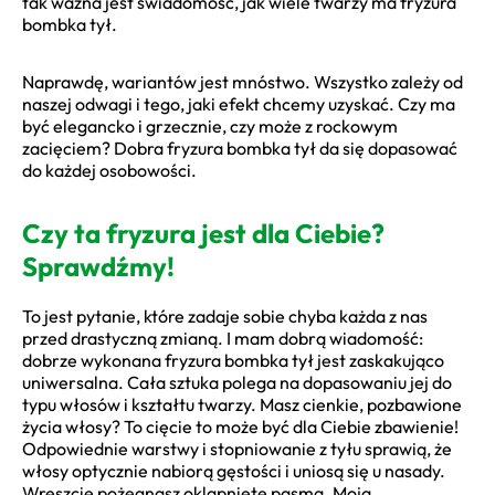
tak ważna jest świadomość, jak wiele twarzy ma fryzura
bombka tył.
Naprawdę, wariantów jest mnóstwo. Wszystko zależy od
naszej odwagi i tego, jaki efekt chcemy uzyskać. Czy ma
być elegancko i grzecznie, czy może z rockowym
zacięciem? Dobra fryzura bombka tył da się dopasować
do każdej osobowości.
Czy ta fryzura jest dla Ciebie?
Sprawdźmy!
To jest pytanie, które zadaje sobie chyba każda z nas
przed drastyczną zmianą. I mam dobrą wiadomość:
dobrze wykonana fryzura bombka tył jest zaskakująco
uniwersalna. Cała sztuka polega na dopasowaniu jej do
typu włosów i kształtu twarzy. Masz cienkie, pozbawione
życia włosy? To cięcie to może być dla Ciebie zbawienie!
Odpowiednie warstwy i stopniowanie z tyłu sprawią, że
włosy optycznie nabiorą gęstości i uniosą się u nasady.
Wreszcie pożegnasz oklapnięte pasma. Moja