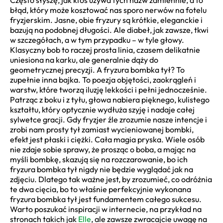
błąd, który może kosztować nas sporo nerwów na fotelu
fryzjerskim. Jasne, obie fryzury są krótkie, eleganckie i
bazują na podobnej długości. Ale diabeł, jak zawsze, tkwi
w szczegółach, a w tym przypadku – w tyle głowy.
Klasyczny bob to raczej prosta linia, czasem delikatnie
uniesiona na karku, ale generalnie dąży do
geometrycznej precyzji. A fryzura bombka tył? To
zupełnie inna bajka. To poezja objętości, zaokrągleń i
warstw, które tworzą iluzję lekkości i pełni jednocześnie.
Patrząc z boku i z tyłu, głowa nabiera pięknego, kulistego
kształtu, który optycznie wydłuża szyję i nadaje całej
sylwetce gracji. Gdy fryzjer źle zrozumie nasze intencje i
zrobi nam prosty tył zamiast wycieniowanej bombki,
efekt jest płaski i ciężki. Cała magia pryska. Wiele osób
nie zdaje sobie sprawy, że prosząc o boba, a mając na
myśli bombkę, skazują się na rozczarowanie, bo ich
fryzura bombka tył nigdy nie będzie wyglądać jak na
zdjęciu. Dlatego tak ważne jest, by zrozumieć, co odróżnia
te dwa cięcia, bo to właśnie perfekcyjnie wykonana
fryzura bombka tył jest fundamentem całego sukcesu.
Warto poszukać inspiracji w internecie, na przykład na
stronach takich jak
Elle
, ale zawsze zwracajcie uwagę na