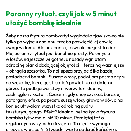
Poranny rytuał, czyli jak w 5 minut
ułożyć bombkę idealnie
Żeby nasza fryzura bombka tył wyglądała zjawiskowo nie
tylko po wyjściu z salonu, trzeba poświęcić jej chwilę
uwagi w domu. Ale bez paniki, to wcale nie jest trudne!
Mój poranny rytuał jest banalnie prosty. Po umyciu
włosów, na jeszcze wilgotne, u nasady wgniatam
odrobinę pianki dodającej objętości. I teraz najważniejsze
– okrągła szczotka. To najlepsza przyjaciółka każdej
posiadaczki bombki. Susząc włosy, podwijam pasma z tyłu
na szczotkę, kierując strumień powietrza od dołu ku
górze. To podbija warstwy i tworzy ten idealny,
zaokrąglony kształt. Czasem, gdy chcę uzyskać bardziej
potargany efekt, po prostu suszę włosy głową w dół, a na
koniec utrwalam wszystko odrobiną pudru
teksturyzującego. Efekt? Idealna, pełna życia fryzura
bombka tył w mniej niż 10 minut. Pamiętaj też o
regularnych wizytach u fryzjera. To cięcie wymaga
precyzji, więc co 4-6 tygodni warto podciąć końcówki,