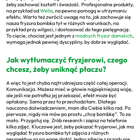
żeby zachować kształt i świeżość. Profesjonalne produkty,
na przykład od
Wella
, na pewno pomogą w utrzymaniu
efektu. Warto też zwrócić uwagę na to, jak zachowuje się
nasza fryzura bombka tył w różnych warunkach, na
przykład przy wilgoci, i dostosować do tego pielęgnację.
To cięcie, chociaż jest jednym z
modnych fryzur damskich
,
wymaga jednak pewnej dyscypliny, by dobrze wyglądać.
Jak wytłumaczyć fryzjerowi, czego
chcesz, żeby uniknąć płaczu?
A więc to jest chyba najtrudniejsza część całej operacji.
Komunikacja. Możesz mieć w głowie najpiękniejszą wizję,
ale jeśli nie potrafisz jej przekazać, efekt może być
opłakany. Sama przez to przechodziłam. Dlatego
nauczona doświadczeniem, mam dla Ciebie kilka rad. Po
pierwsze, nigdy nie mów po prostu „chcę bombkę”. To za
mało. Przygotuj się. Zrób research i zapisz na telefonie
kilka zdjęć. Kluczowe jest, żeby pokazać fryzjerowi, jak ma
wyglądać fryzura bombka tył zdjęcia z różnych
perspektyw są na wagę złota! Jedno zdjęcie z przodu nie