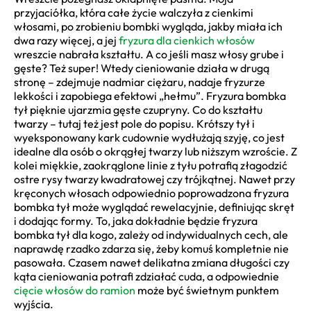
przyjaciółka, która całe życie walczyła z cienkimi
włosami, po zrobieniu bombki wygląda, jakby miała ich
dwa razy więcej, a jej
fryzura dla cienkich włosów
wreszcie nabrała kształtu. A co jeśli masz włosy grube i
gęste? Też super! Wtedy cieniowanie działa w drugą
stronę – zdejmuje nadmiar ciężaru, nadaje fryzurze
lekkości i zapobiega efektowi „hełmu”. Fryzura bombka
tył pięknie ujarzmia gęste czupryny. Co do kształtu
twarzy – tutaj też jest pole do popisu. Krótszy tył i
wyeksponowany kark cudownie wydłużają szyję, co jest
idealne dla osób o okrągłej twarzy lub niższym wzroście. Z
kolei miękkie, zaokrąglone linie z tyłu potrafią złagodzić
ostre rysy twarzy kwadratowej czy trójkątnej. Nawet przy
kręconych włosach odpowiednio poprowadzona fryzura
bombka tył może wyglądać rewelacyjnie, definiując skręt
i dodając formy. To, jaka dokładnie będzie fryzura
bombka tył dla kogo, zależy od indywidualnych cech, ale
naprawdę rzadko zdarza się, żeby komuś kompletnie nie
pasowała. Czasem nawet delikatna zmiana długości czy
kąta cieniowania potrafi zdziałać cuda, a odpowiednie
cięcie włosów do ramion
może być świetnym punktem
wyjścia.