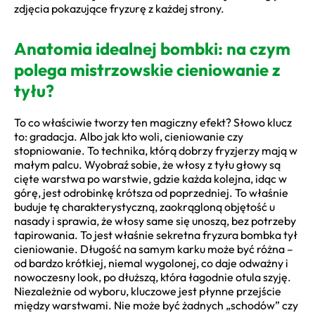
zdjęcia pokazujące fryzurę z każdej strony.
Anatomia idealnej bombki: na czym
polega mistrzowskie cieniowanie z
tyłu?
To co właściwie tworzy ten magiczny efekt? Słowo klucz
to: gradacja. Albo jak kto woli, cieniowanie czy
stopniowanie. To technika, którą dobrzy fryzjerzy mają w
małym palcu. Wyobraź sobie, że włosy z tyłu głowy są
cięte warstwa po warstwie, gdzie każda kolejna, idąc w
górę, jest odrobinkę krótsza od poprzedniej. To właśnie
buduje tę charakterystyczną, zaokrągloną objętość u
nasady i sprawia, że włosy same się unoszą, bez potrzeby
tapirowania. To jest właśnie sekretna fryzura bombka tył
cieniowanie. Długość na samym karku może być różna –
od bardzo krótkiej, niemal wygolonej, co daje odważny i
nowoczesny look, po dłuższą, która łagodnie otula szyję.
Niezależnie od wyboru, kluczowe jest płynne przejście
między warstwami. Nie może być żadnych „schodów” czy