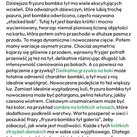
Dzisiejsza fryzura bombka tył ma wiele ekscytujących
wcieleń. Dla odważnych dziewczyn, które lubią trochę
pazura, jest bombka odwrócona, często nazywana
„stacked bob”. Tutaj tył jest bardzo krótki i mocno
wycieniowany, tworząc niemal pionową ścianę objętości
na karku, która potem ostro przechodzi w dłuższe pasma z
przodu. To mega dynamiczne i nowoczesne cięcie. Potem
mamy wariacje asymetryczne. Chociaż asymetria
kojarzy się głównie z przodem, wprawny fryzjer potrafi
przenieść ją też na tył, delikatnie różnicując długość lub
intensywność cieniowania po bokach. A co powiesz na
połączenie z grzywką?
Delikatna grzywka na boki
może
totalnie odmienić charakter bombki, a tył musi z nią
idealnie współgrać. Nowoczesne podejście to też większy
luz. Zamiast idealnie wygładzonej kuli, fryzura bombka tył
nowoczesna może być potargana, pełna tekstury, jakby
czesana wiatrem. Ciekawym urozmaiceniem może być
też kolor, na przykład
sombre na krótkich włosach
, które
dodatkowo podkreśli warstwy. Warto poszperać w sieci i
poszukać frazy „fryzura bombka tył galeria”, żeby
zobaczyć, jak wiele jest możliwości. Każde z tych
krótkich
strzyżeń damskich
ma w sobie coś wyjątkowego. Dlatego