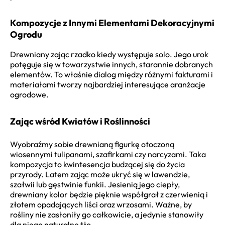
Kompozycje z Innymi Elementami Dekoracyjnymi
Ogrodu
Drewniany zając rzadko kiedy występuje solo. Jego urok
potęguje się w towarzystwie innych, starannie dobranych
elementów. To właśnie dialog między różnymi fakturami i
materiałami tworzy najbardziej interesujące aranżacje
ogrodowe.
Zając wśród Kwiatów i Roślinności
Wyobraźmy sobie drewnianą figurkę otoczoną
wiosennymi tulipanami, szafirkami czy narcyzami. Taka
kompozycja to kwintesencja budzącej się do życia
przyrody. Latem zając może ukryć się w lawendzie,
szałwii lub gęstwinie funkii. Jesienią jego ciepły,
drewniany kolor będzie pięknie współgrał z czerwienią i
złotem opadających liści oraz wrzosami. Ważne, by
rośliny nie zasłoniły go całkowicie, a jedynie stanowiły
dla niego naturalne tło.