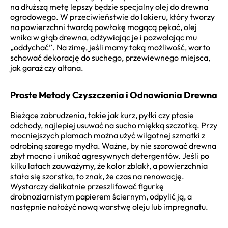
na dłuższą metę lepszy będzie specjalny olej do drewna
ogrodowego. W przeciwieństwie do lakieru, który tworzy
na powierzchni twardą powłokę mogącą pękać, olej
wnika w głąb drewna, odżywiając je i pozwalając mu
„oddychać”. Na zimę, jeśli mamy taką możliwość, warto
schować dekorację do suchego, przewiewnego miejsca,
jak garaż czy altana.
Proste Metody Czyszczenia i Odnawiania Drewna
Bieżące zabrudzenia, takie jak kurz, pyłki czy ptasie
odchody, najlepiej usuwać na sucho miękką szczotką. Przy
mocniejszych plamach można użyć wilgotnej szmatki z
odrobiną szarego mydła. Ważne, by nie szorować drewna
zbyt mocno i unikać agresywnych detergentów. Jeśli po
kilku latach zauważymy, że kolor zblakł, a powierzchnia
stała się szorstka, to znak, że czas na renowację.
Wystarczy delikatnie przeszlifować figurkę
drobnoziarnistym papierem ściernym, odpylić ją, a
następnie nałożyć nową warstwę oleju lub impregnatu.