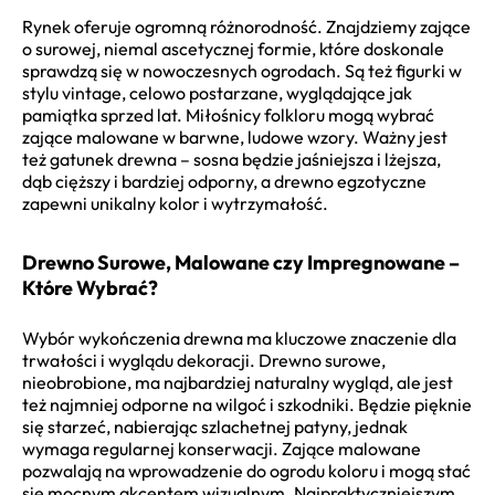
Rynek oferuje ogromną różnorodność. Znajdziemy zające
o surowej, niemal ascetycznej formie, które doskonale
sprawdzą się w nowoczesnych ogrodach. Są też figurki w
stylu vintage, celowo postarzane, wyglądające jak
pamiątka sprzed lat. Miłośnicy folkloru mogą wybrać
zające malowane w barwne, ludowe wzory. Ważny jest
też gatunek drewna – sosna będzie jaśniejsza i lżejsza,
dąb cięższy i bardziej odporny, a drewno egzotyczne
zapewni unikalny kolor i wytrzymałość.
Drewno Surowe, Malowane czy Impregnowane –
Które Wybrać?
Wybór wykończenia drewna ma kluczowe znaczenie dla
trwałości i wyglądu dekoracji. Drewno surowe,
nieobrobione, ma najbardziej naturalny wygląd, ale jest
też najmniej odporne na wilgoć i szkodniki. Będzie pięknie
się starzeć, nabierając szlachetnej patyny, jednak
wymaga regularnej konserwacji. Zające malowane
pozwalają na wprowadzenie do ogrodu koloru i mogą stać
się mocnym akcentem wizualnym. Najpraktyczniejszym