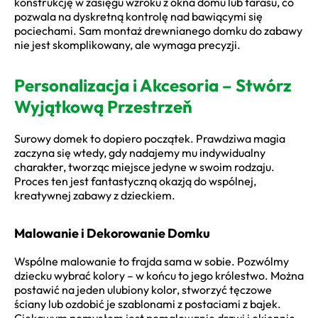
konstrukcję w zasięgu wzroku z okna domu lub tarasu, co
pozwala na dyskretną kontrolę nad bawiącymi się
pociechami. Sam montaż drewnianego domku do zabawy
nie jest skomplikowany, ale wymaga precyzji.
Personalizacja i Akcesoria – Stwórz
Wyjątkową Przestrzeň
Surowy domek to dopiero początek. Prawdziwa magia
zaczyna się wtedy, gdy nadajemy mu indywidualny
charakter, tworząc miejsce jedyne w swoim rodzaju.
Proces ten jest fantastyczną okazją do wspólnej,
kreatywnej zabawy z dzieckiem.
Malowanie i Dekorowanie Domku
Wspólne malowanie to frajda sama w sobie. Pozwólmy
dziecku wybrać kolory – w końcu to jego królestwo. Można
postawić na jeden ulubiony kolor, stworzyć tęczowe
ściany lub ozdobić je szablonami z postaciami z bajek.
Ciekawym pomysłem jest pomalowanie drzwi i okiennic