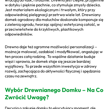
w dotyku i pięknie pachnie, co stymuluje zmysły dziecka.
Jest materiałem ekologicznym i trwałym, który przy
odpowiedniej pielęgnacji przetrwa wiele lat. Drewniany
domek ogrodowy dla maluchów doskonale komponuje się
z zielenią ogrodu, tworząc spójną i estetyczną całość, w
przeciwieństwie do krzykliwych, plastikowych
odpowiedników.
Drewno daje też ogromne możliwości personalizacji –
można je malować, ozdabiać i modyfikować, angażując w
ten proces całą rodzinę. To wspólne działanie buduje
więzi i sprawia, że domek staje się jeszcze bardziej
wyjątkowy. To przede wszystkim inwestycja w zdrowy
rozwój, zachęcająca do aktywności fizycznej i spędzania
czasu na zewnątrz.
Wybór Drewnianego Domku – Na Co
Zwrócić Uwagę?
Decyzja o zakupie domku to ekscytujący moment, ale