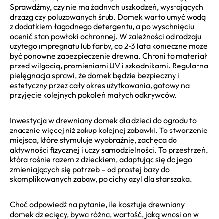
Sprawdźmy, czy nie ma żadnych uszkodzeń, wystających
drzazg czy poluzowanych śrub. Domek warto umyć wodą
z dodatkiem łagodnego detergentu, a po wyschnięciu
ocenić stan powłoki ochronnej. W zależności od rodzaju
użytego impregnatu lub farby, co 2-3 lata konieczne może
być ponowne zabezpieczenie drewna. Chroni to materiał
przed wilgocią, promieniami UV i szkodnikami. Regularna
pielęgnacja sprawi, że domek będzie bezpieczny i
estetyczny przez cały okres użytkowania, gotowy na
przyjęcie kolejnych pokoleń małych odkrywców.
Inwestycja w drewniany domek dla dzieci do ogrodu to
znacznie więcej niż zakup kolejnej zabawki. To stworzenie
miejsca, które stymuluje wyobraźnię, zachęca do
aktywności fizycznej i uczy samodzielności. To przestrzeń,
która rośnie razem z dzieckiem, adaptując się do jego
zmieniających się potrzeb – od prostej bazy do
skomplikowanych zabaw, po cichy azyl dla starszaka.
Choć odpowiedź na pytanie, ile kosztuje drewniany
domek dziecięcy, bywa różna, wartość, jaką wnosi on w