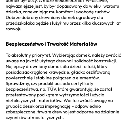
domek był duży. A może niekoniecznie? Właściwie,
najważniejsze jest, by był dopasowany do wieku i wzrostu
dziecka, zapewniając mu komfort i swobodę ruchów.
Dobrze dobrany drewniany domek ogrodowy dla
przedszkolaka będzie służył mu przez kilka kluczowych lat
rozwoju.
Bezpieczeństwo i Trwałość Materiałów
To absolutny priorytet. Wybierając domek, należy zwrócić
uwagę na jakość użytego drewna i solidność konstrukcji.
Najlepszy drewniany domek dla dzieci to taki, który
posiada zaokrąglone krawędzie, gładko oszlifowaną
powierzchnię i stabilne połączenia elementów.
Sprawdźmy, czy produkt posiada certyfikaty
bezpieczeństwa, np. TÜV, które gwarantują, że został
przetestowany pod kątem wytrzymałości i użycia
nietoksycznych materiałów. Warto zwrócić uwagę na
grubość desek oraz impregnację – odpowiednio
zabezpieczone, trwałe drewno jest odporne na działanie
czynników atmosferycznych.