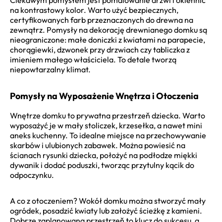
na kontrastowy kolor. Warto użyć bezpiecznych,
certyfikowanych farb przeznaczonych do drewna na
zewnątrz. Pomysły na dekorację drewnianego domku są
nieograniczone: małe doniczki z kwiatami na parapecie,
chorągiewki, dzwonek przy drzwiach czy tabliczka z
imieniem małego właściciela. To detale tworzą
niepowtarzalny klimat.
Pomysły na Wyposażenie Wnętrza i Otoczenia
Wnętrze domku to prywatna przestrzeň dziecka. Warto
wyposażyć je w mały stoliczek, krzesełka, a nawet mini
aneks kuchenny. To idealne miejsce na przechowywanie
skarbów i ulubionych zabawek. Można powiesić na
ścianach rysunki dziecka, położyć na podłodze miękki
dywanik i dodać poduszki, tworząc przytulny kącik do
odpoczynku.
A co z otoczeniem? Wokół domku można stworzyć mały
ogródek, posadzić kwiaty lub założyć ścieżkę z kamieni.
Dobrze zaplanowana przestrzeň to klucz do sukcesu, a