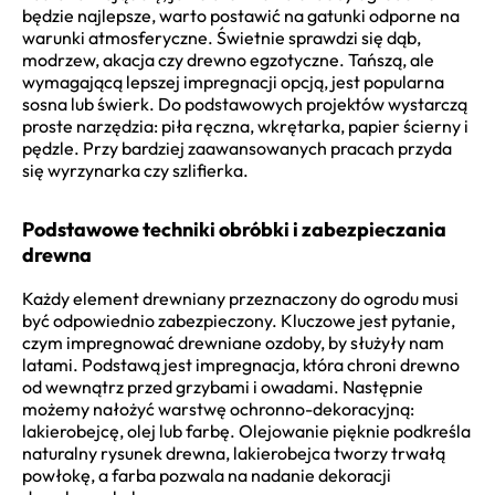
będzie najlepsze, warto postawić na gatunki odporne na
warunki atmosferyczne. Świetnie sprawdzi się dąb,
modrzew, akacja czy drewno egzotyczne. Tańszą, ale
wymagającą lepszej impregnacji opcją, jest popularna
sosna lub świerk. Do podstawowych projektów wystarczą
proste narzędzia: piła ręczna, wkrętarka, papier ścierny i
pędzle. Przy bardziej zaawansowanych pracach przyda
się wyrzynarka czy szlifierka.
Podstawowe techniki obróbki i zabezpieczania
drewna
Każdy element drewniany przeznaczony do ogrodu musi
być odpowiednio zabezpieczony. Kluczowe jest pytanie,
czym impregnować drewniane ozdoby, by służyły nam
latami. Podstawą jest impregnacja, która chroni drewno
od wewnątrz przed grzybami i owadami. Następnie
możemy nałożyć warstwę ochronno-dekoracyjną:
lakierobejcę, olej lub farbę. Olejowanie pięknie podkreśla
naturalny rysunek drewna, lakierobejca tworzy trwałą
powłokę, a farba pozwala na nadanie dekoracji