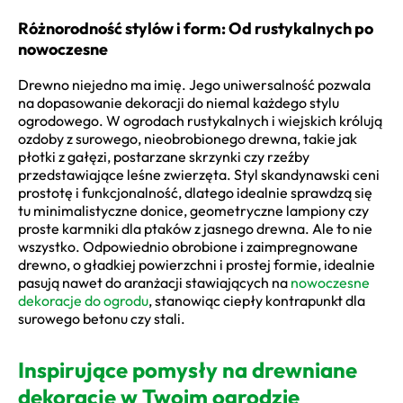
Różnorodność stylów i form: Od rustykalnych po
nowoczesne
Drewno niejedno ma imię. Jego uniwersalność pozwala
na dopasowanie dekoracji do niemal każdego stylu
ogrodowego. W ogrodach rustykalnych i wiejskich królują
ozdoby z surowego, nieobrobionego drewna, takie jak
płotki z gałęzi, postarzane skrzynki czy rzeźby
przedstawiające leśne zwierzęta. Styl skandynawski ceni
prostotę i funkcjonalność, dlatego idealnie sprawdzą się
tu minimalistyczne donice, geometryczne lampiony czy
proste karmniki dla ptaków z jasnego drewna. Ale to nie
wszystko. Odpowiednio obrobione i zaimpregnowane
drewno, o gładkiej powierzchni i prostej formie, idealnie
pasują nawet do aranżacji stawiających na
nowoczesne
dekoracje do ogrodu
, stanowiąc ciepły kontrapunkt dla
surowego betonu czy stali.
Inspirujące pomysły na drewniane
dekoracje w Twoim ogrodzie