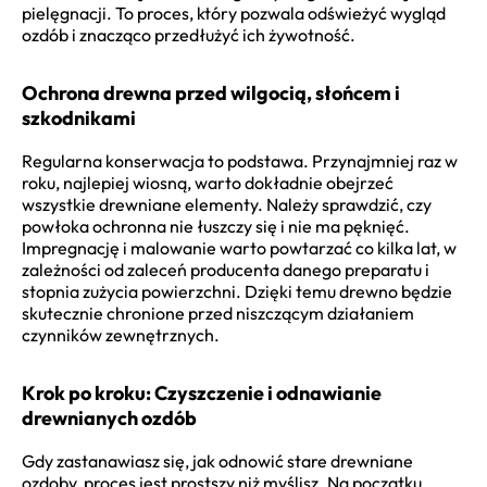
pielęgnacji. To proces, który pozwala odświeżyć wygląd
ozdób i znacząco przedłużyć ich żywotność.
Ochrona drewna przed wilgocią, słońcem i
szkodnikami
Regularna konserwacja to podstawa. Przynajmniej raz w
roku, najlepiej wiosną, warto dokładnie obejrzeć
wszystkie drewniane elementy. Należy sprawdzić, czy
powłoka ochronna nie łuszczy się i nie ma pęknięć.
Impregnację i malowanie warto powtarzać co kilka lat, w
zależności od zaleceń producenta danego preparatu i
stopnia zużycia powierzchni. Dzięki temu drewno będzie
skutecznie chronione przed niszczącym działaniem
czynników zewnętrznych.
Krok po kroku: Czyszczenie i odnawianie
drewnianych ozdób
Gdy zastanawiasz się, jak odnowić stare drewniane
ozdoby, proces jest prostszy niż myślisz. Na początku