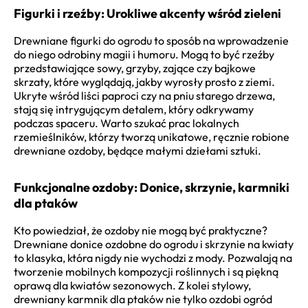
Figurki i rzeźby: Urokliwe akcenty wśród zieleni
Drewniane figurki do ogrodu to sposób na wprowadzenie
do niego odrobiny magii i humoru. Mogą to być rzeźby
przedstawiające sowy, grzyby, zające czy bajkowe
skrzaty, które wyglądają, jakby wyrosły prosto z ziemi.
Ukryte wśród liści paproci czy na pniu starego drzewa,
stają się intrygującym detalem, który odkrywamy
podczas spaceru. Warto szukać prac lokalnych
rzemieślników, którzy tworzą unikatowe, ręcznie robione
drewniane ozdoby, będące małymi dziełami sztuki.
Funkcjonalne ozdoby: Donice, skrzynie, karmniki
dla ptaków
Kto powiedział, że ozdoby nie mogą być praktyczne?
Drewniane donice ozdobne do ogrodu i skrzynie na kwiaty
to klasyka, która nigdy nie wychodzi z mody. Pozwalają na
tworzenie mobilnych kompozycji roślinnych i są piękną
oprawą dla kwiatów sezonowych. Z kolei stylowy,
drewniany karmnik dla ptaków nie tylko ozdobi ogród