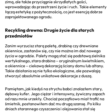
zimą, ale także przyciągnie skrzydlatych gości,
wprowadzając do przestrzeni życie i ruch. Takie elementy
łączą estetykę z pożytecznością, co jest esencją dobrze
zaprojektowanego ogrodu.
Recykling drewna: Drugie życie dla starych
przedmiotów
Zanim wyrzucisz starą paletę, drabinę czy drewniane
okiennice, zastanów się, czy nie można im dać nowego
życia w ogrodzie. Palety mogą stać się podstawą zielnika
wertykalnego, stara drabina – oryginalnym kwietnikiem,
a okiennice – ciekawą dekoracją ściany domu lub altany.
Takie działania są nie tylko ekologiczne, ale pozwalają
stworzyć absolutnie unikatowe dekoracje z duszą.
Pamiętam, jak kiedyś na strychu babci znalazłem stary,
dębowy kufer. Jego ciężar i intensywny, żywiczny zapach
od razu mnie urzekły. Chociaż początkowo miał trafić na
śmietnik, postanowiłem dać mu drugą szansę. Po kilku
dniach starannego czyszczenia i olejowania stał się