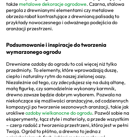
także
metalowe dekoracje ogrodowe
. Czarna, stalowa
pergola z drewnianymi elementami czy metalowe
obrzeża rabat kontrastujące z drewnianą palisadą to
przykłady nowoczesnego i odważnego podejścia do
aranżacji przestrzeni.
Podsumowanie i inspiracje do tworzenia
wymarzonego ogrodu
Drewniane ozdoby do ogrodu to coś więcej niż tylko
przedmioty. To elementy, które wprowadzają duszę,
ciepło i naturalny rytm do naszej zielonej oazy.
Niezależnie od tego, czy zdecydujesz się na dużą altanę,
małą figurkę, czy samodzielnie wykonany karmnik,
drewno zawsze będzie dobrym wyborem. Pozwala na
niekończące się możliwości aranżacyjne, od codziennych
kompozycji po tworzenie sezonowych aranżacji, takie jak
urokliwe
ozdoby wielkanocne do ogrodu
. Pozwól sobie na
eksperymenty, łącz style i materiały, a przede wszystkim
– czerp radość z tworzenia przestrzeni, która jest w pełni
Twoja. Ogród to płótno, a drewno to jedna z