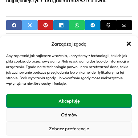
najpiękniejszych farb, jakimi możesz malować.
PREVIOUS
Zarządzaj zgodą
Kule ozdobne do ogrodu Obi | Przewodnik po
Aby zapewnić jak najlepsze wrażenia, korzystamy z technologii, takich jak
rodzajach i aranżacji
pliki cookie, do przechowywania i/lub uzyskiwania dostępu do informacji o
urządzeniu. Zgoda na te technologie pozwoli nam przetwarzać dane, takie
NEXT
jak zachowanie podczas przeglądania lub unikalne identyfikatory na tej
stronie. Brak wyrażenia zgody lub wycofanie zgody może niekorzystnie
Jakie niskie krzewy ozdobne do ogrodu wybrać?
wpłynąć na niektóre cechy i funkcje.
Porady i pielęgnacja
Akceptuję
Odmów
Copyright 2026. All rights
Polityka
reserved powered by
Prywatności
Zobacz preferencje
domyogrody.eu