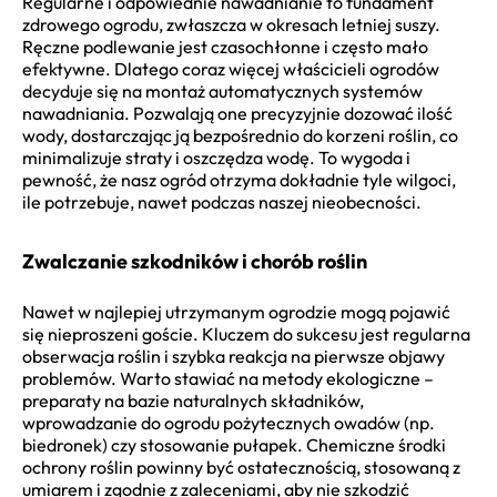
Regularne i odpowiednie nawadnianie to fundament
zdrowego ogrodu, zwłaszcza w okresach letniej suszy.
Ręczne podlewanie jest czasochłonne i często mało
efektywne. Dlatego coraz więcej właścicieli ogrodów
decyduje się na montaż automatycznych systemów
nawadniania. Pozwalają one precyzyjnie dozować ilość
wody, dostarczając ją bezpośrednio do korzeni roślin, co
minimalizuje straty i oszczędza wodę. To wygoda i
pewność, że nasz ogród otrzyma dokładnie tyle wilgoci,
ile potrzebuje, nawet podczas naszej nieobecności.
Zwalczanie szkodników i chorób roślin
Nawet w najlepiej utrzymanym ogrodzie mogą pojawić
się nieproszeni goście. Kluczem do sukcesu jest regularna
obserwacja roślin i szybka reakcja na pierwsze objawy
problemów. Warto stawiać na metody ekologiczne –
preparaty na bazie naturalnych składników,
wprowadzanie do ogrodu pożytecznych owadów (np.
biedronek) czy stosowanie pułapek. Chemiczne środki
ochrony roślin powinny być ostatecznością, stosowaną z
umiarem i zgodnie z zaleceniami, aby nie szkodzić