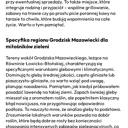
przy ewentualnej sprzedaży. To także miejsce, które
integruje rodzinę i przyjaciół – wspólne grillowanie,
zabawy na trawie czy po prostu picie porannej kawy na
tarasie to chwile, które budują wspomnienia na całe
życie. Warto o tym pamiętać.
Specyfika regionu Grodzisk Mazowiecki dla
miłośników zieleni
Tereny wokół Grodziska Mazowieckiego, leżące na
Równinie Łowicko-Błońskiej, charakteryzują się
specyficznymi warunkami glebowymi i klimatycznymi.
Dominują tu gleby średniej jakości, często gliniaste lub
piaszczysto-gliniaste, co warto wziąć pod uwagę,
planując nasadzenia. Pamiętam, jak kiedyś próbowałem
posadzić lawendę na takiej ziemi. Zapach świeżej gleby
mieszał się z aromatem roślin, ale popełniłem klasyczny
błąd nowicjusza, nie przygotowując odpowiednio
podłoża. To nauczyło mnie, że analiza gleby to podstawa.
Zrozumienie lokalnych warunków pozwala na dobór
roślin, które będą dobrze rosły bez konieczności
stosowania intensywnych zabiegów pielęgnacyjnych, co