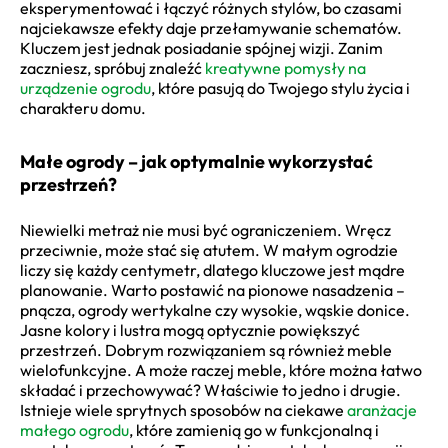
eksperymentować i łączyć różnych stylów, bo czasami
najciekawsze efekty daje przełamywanie schematów.
Kluczem jest jednak posiadanie spójnej wizji. Zanim
zaczniesz, spróbuj znaleźć
kreatywne pomysły na
urządzenie ogrodu
, które pasują do Twojego stylu życia i
charakteru domu.
Małe ogrody – jak optymalnie wykorzystać
przestrzeń?
Niewielki metraż nie musi być ograniczeniem. Wręcz
przeciwnie, może stać się atutem. W małym ogrodzie
liczy się każdy centymetr, dlatego kluczowe jest mądre
planowanie. Warto postawić na pionowe nasadzenia –
pnącza, ogrody wertykalne czy wysokie, wąskie donice.
Jasne kolory i lustra mogą optycznie powiększyć
przestrzeń. Dobrym rozwiązaniem są również meble
wielofunkcyjne. A może raczej meble, które można łatwo
składać i przechowywać? Właściwie to jedno i drugie.
Istnieje wiele sprytnych sposobów na ciekawe
aranżacje
małego ogrodu
, które zamienią go w funkcjonalną i