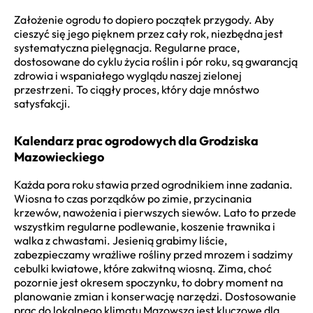
Założenie ogrodu to dopiero początek przygody. Aby
cieszyć się jego pięknem przez cały rok, niezbędna jest
systematyczna pielęgnacja. Regularne prace,
dostosowane do cyklu życia roślin i pór roku, są gwarancją
zdrowia i wspaniałego wyglądu naszej zielonej
przestrzeni. To ciągły proces, który daje mnóstwo
satysfakcji.
Kalendarz prac ogrodowych dla Grodziska
Mazowieckiego
Każda pora roku stawia przed ogrodnikiem inne zadania.
Wiosna to czas porządków po zimie, przycinania
krzewów, nawożenia i pierwszych siewów. Lato to przede
wszystkim regularne podlewanie, koszenie trawnika i
walka z chwastami. Jesienią grabimy liście,
zabezpieczamy wrażliwe rośliny przed mrozem i sadzimy
cebulki kwiatowe, które zakwitną wiosną. Zima, choć
pozornie jest okresem spoczynku, to dobry moment na
planowanie zmian i konserwację narzędzi. Dostosowanie
prac do lokalnego klimatu Mazowsza jest kluczowe dla