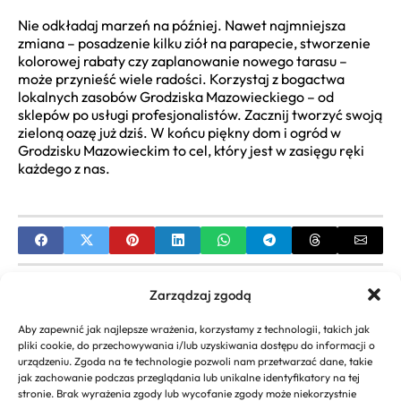
Nie odkładaj marzeń na później. Nawet najmniejsza
zmiana – posadzenie kilku ziół na parapecie, stworzenie
kolorowej rabaty czy zaplanowanie nowego tarasu –
może przynieść wiele radości. Korzystaj z bogactwa
lokalnych zasobów Grodziska Mazowieckiego – od
sklepów po usługi profesjonalistów. Zacznij tworzyć swoją
zieloną oazę już dziś. W końcu piękny dom i ogród w
Grodzisku Mazowieckim to cel, który jest w zasięgu ręki
każdego z nas.
PREVIOUS
Zarządzaj zgodą
Jak stworzyć ogród angielski? Projektowanie i
Aby zapewnić jak najlepsze wrażenia, korzystamy z technologii, takich jak
aranżacja krok po kroku
pliki cookie, do przechowywania i/lub uzyskiwania dostępu do informacji o
urządzeniu. Zgoda na te technologie pozwoli nam przetwarzać dane, takie
NEXT
jak zachowanie podczas przeglądania lub unikalne identyfikatory na tej
stronie. Brak wyrażenia zgody lub wycofanie zgody może niekorzystnie