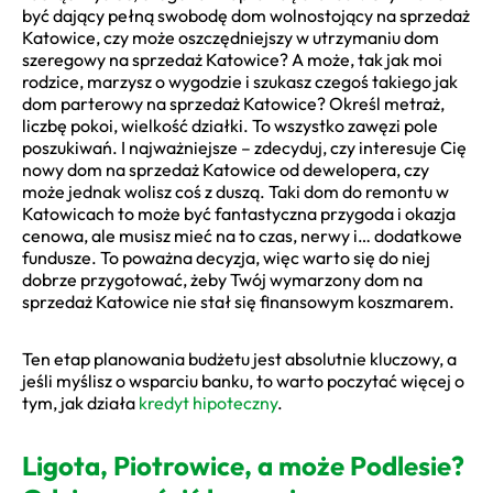
być dający pełną swobodę dom wolnostojący na sprzedaż
Katowice, czy może oszczędniejszy w utrzymaniu dom
szeregowy na sprzedaż Katowice? A może, tak jak moi
rodzice, marzysz o wygodzie i szukasz czegoś takiego jak
dom parterowy na sprzedaż Katowice? Określ metraż,
liczbę pokoi, wielkość działki. To wszystko zawęzi pole
poszukiwań. I najważniejsze – zdecyduj, czy interesuje Cię
nowy dom na sprzedaż Katowice od dewelopera, czy
może jednak wolisz coś z duszą. Taki dom do remontu w
Katowicach to może być fantastyczna przygoda i okazja
cenowa, ale musisz mieć na to czas, nerwy i… dodatkowe
fundusze. To poważna decyzja, więc warto się do niej
dobrze przygotować, żeby Twój wymarzony dom na
sprzedaż Katowice nie stał się finansowym koszmarem.
Ten etap planowania budżetu jest absolutnie kluczowy, a
jeśli myślisz o wsparciu banku, to warto poczytać więcej o
tym, jak działa
kredyt hipoteczny
.
Ligota, Piotrowice, a może Podlesie?