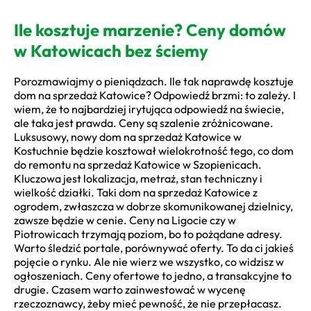
Ile kosztuje marzenie? Ceny domów
w Katowicach bez ściemy
Porozmawiajmy o pieniądzach. Ile tak naprawdę kosztuje
dom na sprzedaż Katowice? Odpowiedź brzmi: to zależy. I
wiem, że to najbardziej irytująca odpowiedź na świecie,
ale taka jest prawda. Ceny są szalenie zróżnicowane.
Luksusowy, nowy dom na sprzedaż Katowice w
Kostuchnie będzie kosztował wielokrotność tego, co dom
do remontu na sprzedaż Katowice w Szopienicach.
Kluczowa jest lokalizacja, metraż, stan techniczny i
wielkość działki. Taki dom na sprzedaż Katowice z
ogrodem, zwłaszcza w dobrze skomunikowanej dzielnicy,
zawsze będzie w cenie. Ceny na Ligocie czy w
Piotrowicach trzymają poziom, bo to pożądane adresy.
Warto śledzić portale, porównywać oferty. To da ci jakieś
pojęcie o rynku. Ale nie wierz we wszystko, co widzisz w
ogłoszeniach. Ceny ofertowe to jedno, a transakcyjne to
drugie. Czasem warto zainwestować w wycenę
rzeczoznawcy, żeby mieć pewność, że nie przepłacasz.