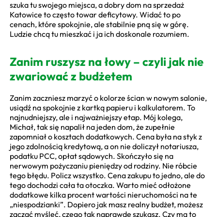
szuka tu swojego miejsca, a dobry dom na sprzedaż
Katowice to często towar deficytowy. Widać to po
cenach, które spokojnie, ale stabilnie pną się w górę.
Ludzie chcą tu mieszkać i ja ich doskonale rozumiem.
Zanim ruszysz na łowy – czyli jak nie
zwariować z budżetem
Zanim zaczniesz marzyć o kolorze ścian w nowym salonie,
usiądź na spokojnie z kartką papieru i kalkulatorem. To
najnudniejszy, ale i najważniejszy etap. Mój kolega,
Michał, tak się napalił na jeden dom, że zupełnie
zapomniał o kosztach dodatkowych. Cena była na styk z
jego zdolnością kredytową, a on nie doliczył notariusza,
podatku PCC, opłat sądowych. Skończyło się na
nerwowym pożyczaniu pieniędzy od rodziny. Nie róbcie
tego błędu. Policz wszystko. Cena zakupu to jedno, ale do
tego dochodzi cała ta otoczka. Warto mieć odłożone
dodatkowe kilka procent wartości nieruchomości na te
„niespodzianki”. Dopiero jak masz realny budżet, możesz
zacząć myśleć, czego tak naprawdę szukasz. Czy ma to