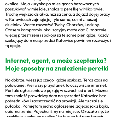
okolice. Moja kuzynka po miesiącach bezowocnych
poszukiwań w mieście, znalazła perełkę w Mikołowie.
Trochę większa działka, niższa cena, a dojazd do jej pracy
w Katowicach zajmuje jej tyle samo, co mi z naszej
dzielnicy. Warto rozważyć Tychy, Chorzów, Lędziny.
Czasem kompromis lokalizacyjny może dać Ci znacznie
więcej przestrzeni i spokoju za te same pieniądze. Każdy
szukający dom na sprzedaż Katowice powinien rozważyć i
tą opcję.
Internet, agent, a może szeptanka?
Moje sposoby na znalezienie perełki
No dobrze, wiesz już czego i gdzie szukasz. Teraz czas na
polowanie. Pierwszy przystanek to oczywiście internet.
Portale ogłoszeniowe pękają w szwach od ofert. Można
tam znaleźć prawdziwy dom na sprzedaż Katowice bez
pośredników i zaoszczędzić na prowizji. Ale tu czai się
pułapka. Pamiętam jedno ogłoszenie, zdjęcia jak z bajki,
opis marzenie. Pojechaliśmy na miejsce. Okazało się, że
„urokliwa, spokojna okolica” to tereny tuż przy torach