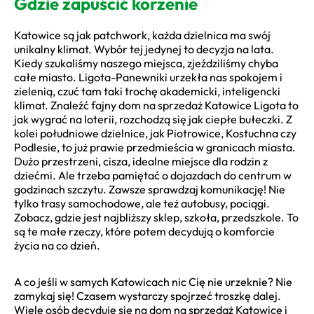
Gdzie zapuścić korzenie
Katowice są jak patchwork, każda dzielnica ma swój
unikalny klimat. Wybór tej jedynej to decyzja na lata.
Kiedy szukaliśmy naszego miejsca, zjeździliśmy chyba
całe miasto. Ligota-Panewniki urzekła nas spokojem i
zielenią, czuć tam taki trochę akademicki, inteligencki
klimat. Znaleźć fajny dom na sprzedaż Katowice Ligota to
jak wygrać na loterii, rozchodzą się jak ciepłe bułeczki. Z
kolei południowe dzielnice, jak Piotrowice, Kostuchna czy
Podlesie, to już prawie przedmieścia w granicach miasta.
Dużo przestrzeni, cisza, idealne miejsce dla rodzin z
dziećmi. Ale trzeba pamiętać o dojazdach do centrum w
godzinach szczytu. Zawsze sprawdzaj komunikację! Nie
tylko trasy samochodowe, ale też autobusy, pociągi.
Zobacz, gdzie jest najbliższy sklep, szkoła, przedszkole. To
są te małe rzeczy, które potem decydują o komforcie
życia na co dzień.
A co jeśli w samych Katowicach nic Cię nie urzeknie? Nie
zamykaj się! Czasem wystarczy spojrzeć troszkę dalej.
Wiele osób decyduje się na dom na sprzedaż Katowice i