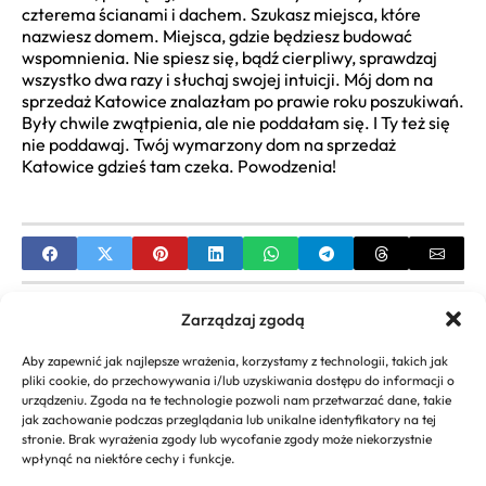
czterema ścianami i dachem. Szukasz miejsca, które
nazwiesz domem. Miejsca, gdzie będziesz budować
wspomnienia. Nie spiesz się, bądź cierpliwy, sprawdzaj
wszystko dwa razy i słuchaj swojej intuicji. Mój dom na
sprzedaż Katowice znalazłam po prawie roku poszukiwań.
Były chwile zwątpienia, ale nie poddałam się. I Ty też się
nie poddawaj. Twój wymarzony dom na sprzedaż
Katowice gdzieś tam czeka. Powodzenia!
PREVIOUS
Zarządzaj zgodą
Projekt Ogrodu Zimowego na Tarasie:
Aby zapewnić jak najlepsze wrażenia, korzystamy z technologii, takich jak
Kompleksowy Przewodnik
pliki cookie, do przechowywania i/lub uzyskiwania dostępu do informacji o
urządzeniu. Zgoda na te technologie pozwoli nam przetwarzać dane, takie
NEXT
jak zachowanie podczas przeglądania lub unikalne identyfikatory na tej
stronie. Brak wyrażenia zgody lub wycofanie zgody może niekorzystnie
Apteka z dostawą do domu: Wygoda i Bezpieczne
wpłynąć na niektóre cechy i funkcje.
Zakupy Online