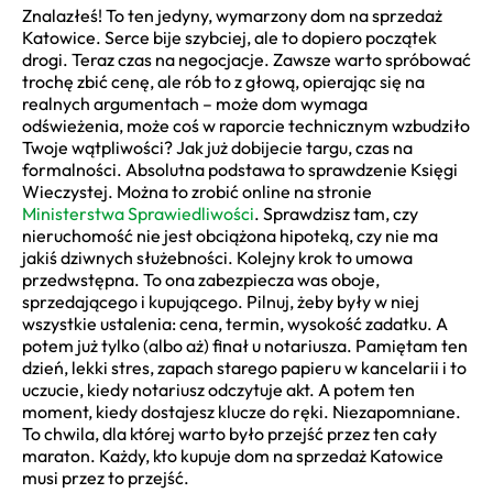
Znalazłeś! To ten jedyny, wymarzony dom na sprzedaż
Katowice. Serce bije szybciej, ale to dopiero początek
drogi. Teraz czas na negocjacje. Zawsze warto spróbować
trochę zbić cenę, ale rób to z głową, opierając się na
realnych argumentach – może dom wymaga
odświeżenia, może coś w raporcie technicznym wzbudziło
Twoje wątpliwości? Jak już dobijecie targu, czas na
formalności. Absolutna podstawa to sprawdzenie Księgi
Wieczystej. Można to zrobić online na stronie
Ministerstwa Sprawiedliwości
. Sprawdzisz tam, czy
nieruchomość nie jest obciążona hipoteką, czy nie ma
jakiś dziwnych służebności. Kolejny krok to umowa
przedwstępna. To ona zabezpiecza was oboje,
sprzedającego i kupującego. Pilnuj, żeby były w niej
wszystkie ustalenia: cena, termin, wysokość zadatku. A
potem już tylko (albo aż) finał u notariusza. Pamiętam ten
dzień, lekki stres, zapach starego papieru w kancelarii i to
uczucie, kiedy notariusz odczytuje akt. A potem ten
moment, kiedy dostajesz klucze do ręki. Niezapomniane.
To chwila, dla której warto było przejść przez ten cały
maraton. Każdy, kto kupuje dom na sprzedaż Katowice
musi przez to przejść.