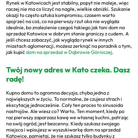
Rynek w Katowicach jest stabilny, popyt nie maleje, więc
raczej nie ma co liczyć na nagłe, wielkie obniżki. Szukanie
okazji to często sztuka kompromisu, czasem warto
spojrzeć na coś, co na pierwszy rzut oka nie wygląda
idealnie, bo znalezienie czegoś takiego jak tani dom na
sprzedaż Katowice w dobrym stanie graniczy z cudem. A
jeśli chcesz zobaczyć, jak wygląda rynek w innych
miastach aglomeracji, możesz zerknąć na poradnik o tym,
jak kupić
dom na sprzedaż w Dąbrowie Górniczej
.
Twój nowy adres w Kato czeka. Dasz
radę!
Kupno domu to ogromna decyzja, chyba jedna z
największych w życiu. To normalne, że czujesz strach i
ekscytację jednocześnie. Cały ten proces to sinusoida
nastrojów. Ale wiesz co? Warto. Ten moment, kiedy po
raz pierwszy zaparzasz kawę we własnej kuchni, patrząc
na swój ogród, jest bezcenny. Kiedy szukasz swojego
miejsca i wpisujesz w wyszukiwarkę dom na sprzedaż
Katowice, pamiętaj, że nie szukasz tylko budynku z