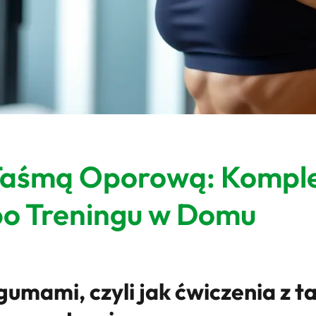
 Taśmą Oporową: Kompl
po Treningu w Domu
gumami, czyli jak ćwiczenia z