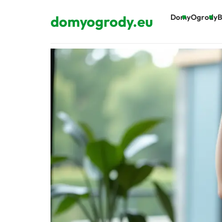
domyogrody.eu
Domy
Ogrody
B