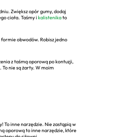
odniu. Zwiększ opór gumy, dodaj
ego ciała. Taśmy i
kalistenika
to
w formie obwodów. Robisz jedno
zenia z taśmą oporową po kontuzji,
ą. To nie są żarty. W moim
! To inne narzędzie. Nie zastąpią w
mą oporową to inne narzędzie, które
ostępu do siłowni.