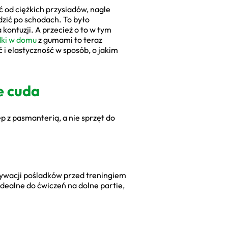
ć od ciężkich przysiadów, nagle
dzić po schodach. To było
kontuzji. A przecież o to w tym
dki w domu
z gumami to teraz
i elastyczność w sposób, o jakim
e cuda
p z pasmanterią, a nie sprzęt do
ktywacji pośladków przed treningiem
 Idealne do ćwiczeń na dolne partie,