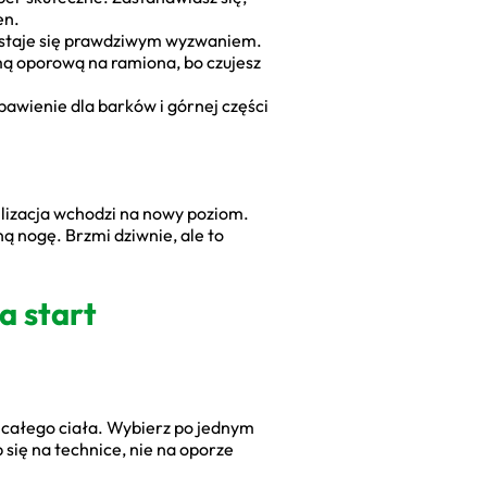
en.
 staje się prawdziwym wyzwaniem.
aśmą oporową na ramiona, bo czujesz
bawienie dla barków i górnej części
lizacja wchodzi na nowy poziom.
ą nogę. Brzmi dziwnie, ale to
a start
g całego ciała. Wybierz po jednym
p się na technice, nie na oporze