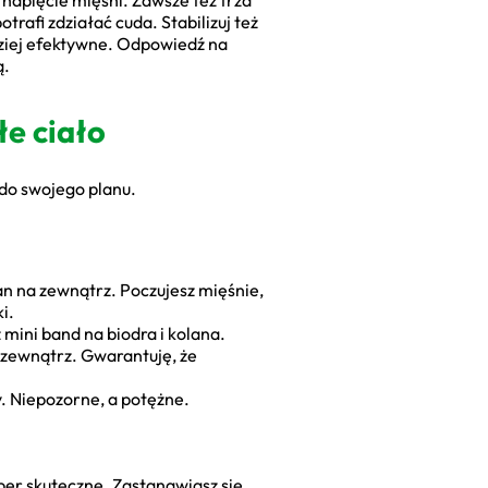
 napięcie mięśni. Zawsze też trza
otrafi zdziałać cuda. Stabilizuj też
rdziej efektywne. Odpowiedź na
ą.
e ciało
 do swojego planu.
n na zewnątrz. Poczujesz mięśnie,
i.
 mini band na biodra i kolana.
 zewnątrz. Gwarantuję, że
y. Niepozorne, a potężne.
per skuteczne. Zastanawiasz się,