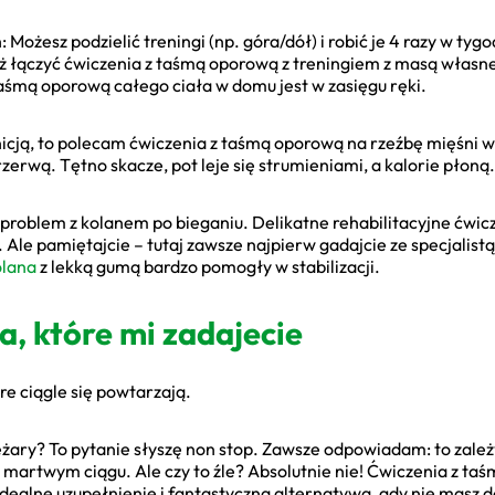
 Możesz podzielić treningi (np. góra/dół) i robić je 4 razy w tyg
eż łączyć ćwiczenia z taśmą oporową z treningiem z masą własn
taśmą oporową całego ciała w domu jest w zasięgu ręki.
nicją, to polecam ćwiczenia z taśmą oporową na rzeźbę mięśni 
erwą. Tętno skacze, pot leje się strumieniami, a kalorie płoną.
 problem z kolanem po bieganiu. Delikatne rehabilitacyjne ćwic
. Ale pamiętajcie – tutaj zawsze najpierw gadajcie ze specjalist
olana
z lekką gumą bardzo pomogły w stabilizacji.
a, które mi zadajecie
re ciągle się powtarzają.
ężary? To pytanie słyszę non stop. Zawsze odpowiadam: to zależy
martwym ciągu. Ale czy to źle? Absolutnie nie! Ćwiczenia z taś
dealne uzupełnienie i fantastyczna alternatywa, gdy nie masz d