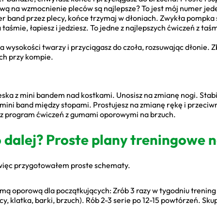
ową na wzmocnienie pleców są najlepsze? To jest mój numer jed
er band przez plecy, końce trzymaj w dłoniach. Zwykła pompka
 taśmie, łapiesz i jedziesz. To jedne z najlepszych ćwiczeń z t
a wysokości twarzy i przyciągasz do czoła, rozsuwając dłonie. Z
ch przy kompie.
ska z mini bandem nad kostkami. Unosisz na zmianę nogi. Stabi
mini band między stopami. Prostujesz na zmianę rękę i przeciwn
ysz program ćwiczeń z gumami oporowymi na brzuch.
dalej? Proste plany treningowe n
 więc przygotowałem proste schematy.
aśmą oporową dla początkujących: Zrób 3 razy w tygodniu trenin
cy, klatka, barki, brzuch). Rób 2-3 serie po 12-15 powtórzeń. Sku