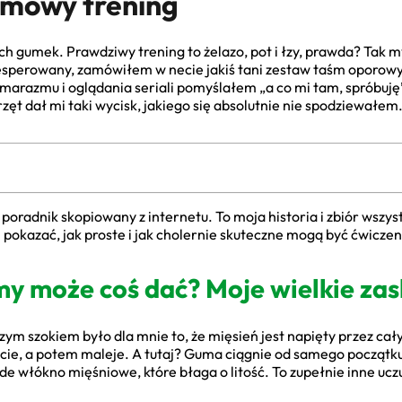
omowy trening
ch gumek. Prawdziwy trening to żelazo, pot i łzy, prawda? Tak 
sperowany, zamówiłem w necie jakiś tani zestaw taśm oporowy
marazmu i oglądania seriali pomyślałem „a co mi tam, spróbuję”.
ęt dał mi taki wycisk, jakiego się absolutnie nie spodziewałem
y poradnik skopiowany z internetu. To moja historia i zbiór wszy
okazać, jak proste i jak cholernie skuteczne mogą być ćwicze
my może coś dać? Moje wielkie za
szym szokiem było dla mnie to, że mięsień jest napięty przez cały
kcie, a potem maleje. A tutaj? Guma ciągnie od samego począt
e włókno mięśniowe, które błaga o litość. To zupełnie inne ucz