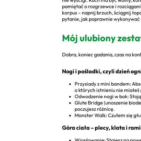
nie wyścigi. Ruch ma być wolny, kon
pamiętać o rozgrzewce i rozciąganiu
korpus – napnij brzuch, ściągnij ło
pytanie, jak poprawnie wykonywać ć
Mój ulubiony zest
Dobra, koniec gadania, czas na kon
Nogi i pośladki, czyli dzień ogn
Przysiady z mini bandem: Abs
o których istnieniu nie miałeś
Odwodzenie nogi w bok: Stojąc 
Glute Bridge (unoszenie biod
poczujesz różnicę.
Monster Walk: Czułem się głup
Góra ciała – plecy, klata i ram
Wiosłowanie: Stajesz na power