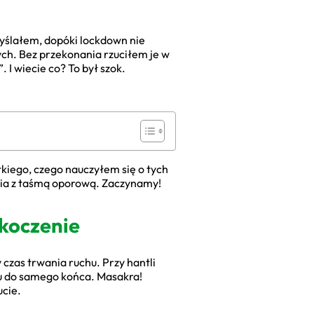
myślałem, dopóki lockdown nie
ch. Bez przekonania rzuciłem je w
 I wiecie co? To był szok.
.
stkiego, czego nauczyłem się o tych
nia z taśmą oporową. Zaczynamy!
skoczenie
 czas trwania ruchu. Przy hantli
ku do samego końca. Masakra!
ucie.