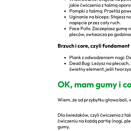
jakie ćwiczenia z taśmą opor
Pompki z taśmą: Przełóż pow
Uginanie na biceps: Stajesz na
napięcie przez cały ruch.
Face Pulls: Zaczepiasz gumę n
pleców, zwłaszcza po godzina
Brzuch i core, czyli fundament
Plank z odwodzeniem nogi: De
Dead Bug: Leżysz na plecach, 
świetny element, jeśli tworz
OK, mam gumy i co 
Wiem, że od przybytku głowa boli,
Dla świeżaków, czyli ćwiczenia z t
ćwiczeniu na każdą partię (nogi, ple
gumy.