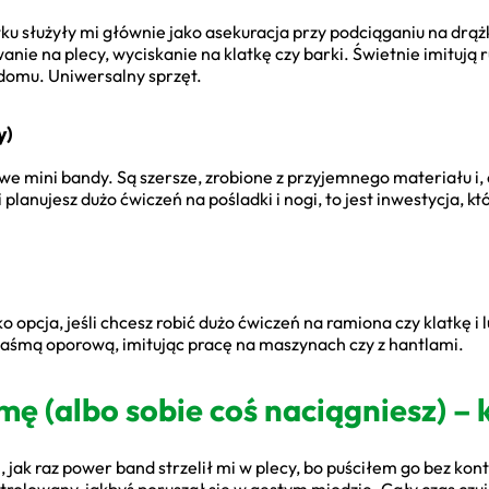
ku służyły mi głównie jako asekuracja przy podciąganiu na drąż
anie na plecy, wyciskanie na klatkę czy barki. Świetnie imitują 
 domu. Uniwersalny sprzęt.
y)
we mini bandy. Są szersze, zrobione z przyjemnego materiału i, co
 planujesz dużo ćwiczeń na pośladki i nogi, to jest inwestycja, k
ko opcja, jeśli chcesz robić dużo ćwiczeń na ramiona czy klatkę i
taśmą oporową, imitując pracę na maszynach czy z hantlami.
ę (albo sobie coś naciągniesz) – 
jak raz power band strzelił mi w plecy, bo puściłem go bez kontr