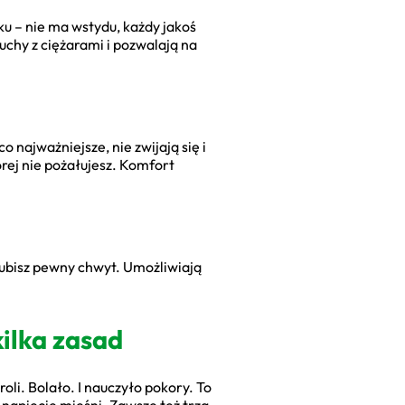
ku – nie ma wstydu, każdy jakoś
ruchy z ciężarami i pozwalają na
 najważniejsze, nie zwijają się i
tórej nie pożałujesz. Komfort
 lubisz pewny chwyt. Umożliwiają
kilka zasad
oli. Bolało. I nauczyło pokory. To