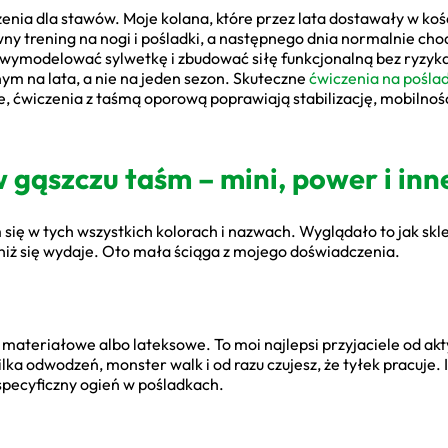
enia dla stawów. Moje kolana, które przez lata dostawały w koś
y trening na nogi i pośladki, a następnego dnia normalnie cho
 wymodelować sylwetkę i zbudować siłę funkcjonalną bez ryzyka 
ym na lata, a nie na jeden sezon. Skuteczne
ćwiczenia na pośla
 ćwiczenia z taśmą oporową poprawiają stabilizację, mobilność 
w gąszczu taśm – mini, power i inn
ię w tych wszystkich kolorach i nazwach. Wyglądało to jak skle
 niż się wydaje. Oto mała ściąga z mojego doświadczenia.
 materiałowe albo lateksowe. To moi najlepsi przyjaciele od a
ilka odwodzeń, monster walk i od razu czujesz, że tyłek pracuje.
 specyficzny ogień w pośladkach.