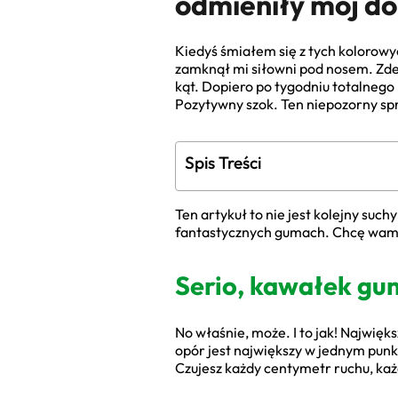
odmieniły mój d
Kiedyś śmiałem się z tych kolorowy
zamknął mi siłowni pod nosem. Zde
kąt. Dopiero po tygodniu totalnego 
Pozytywny szok. Ten niepozorny sprz
Spis Treści
Ten artykuł to nie jest kolejny such
fantastycznych gumach. Chcę wam p
Serio, kawałek gu
No właśnie, może. I to jak! Najwięk
opór jest największy w jednym pun
Czujesz każdy centymetr ruchu, każd