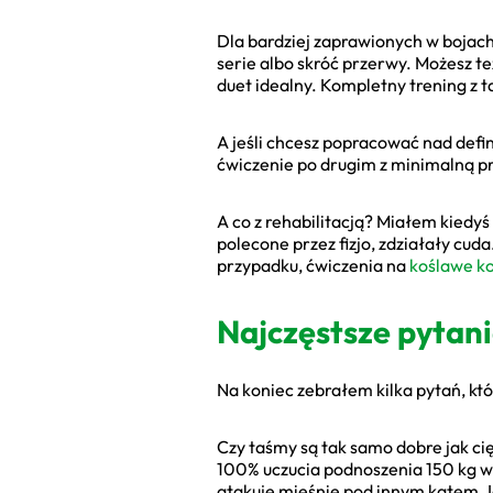
Dla bardziej zaprawionych w bojach:
serie albo skróć przerwy. Możesz t
duet idealny. Kompletny trening z 
A jeśli chcesz popracować nad defi
ćwiczenie po drugim z minimalną prz
A co z rehabilitacją? Miałem kiedyś
polecone przez fizjo, zdziałały cuda
przypadku, ćwiczenia na
koślawe k
Najczęstsze pytani
Na koniec zebrałem kilka pytań, któ
Czy taśmy są tak samo dobre jak ci
100% uczucia podnoszenia 150 kg w 
atakuje mięśnie pod innym kątem. I