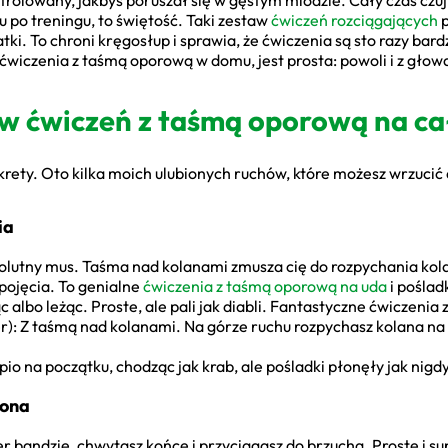
trolowany, jakbyś poruszał się w gęstym miodzie. Cały czas czuj
 po treningu, to świętość. Taki zestaw
ćwiczeń rozciągających
p
patki. To chroni kręgosłup i sprawia, że ćwiczenia są sto razy ba
wiczenia z taśmą oporową w domu, jest prosta: powoli i z głow
aw ćwiczeń z taśmą oporową na cał
krety. Oto kilka moich ulubionych ruchów, które możesz wrzucić
ia
olutny mus. Taśma nad kolanami zmusza cię do rozpychania kola
 pojęcia. To genialne
ćwiczenia z taśmą oporową na uda
i pośladk
albo leżąc. Proste, ale pali jak diabli. Fantastyczne ćwiczenia z
er): Z taśmą nad kolanami. Na górze ruchu rozpychasz kolana na
io na początku, chodząc jak krab, ale pośladki płonęły jak nigd
iona
 bandzie, chwytasz końce i przyciągasz do brzucha. Proste i su