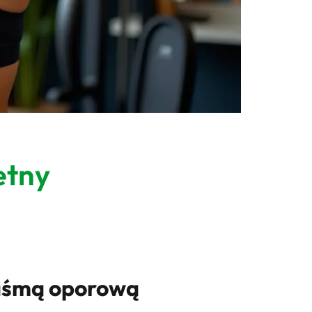
etny
 taśmą oporową