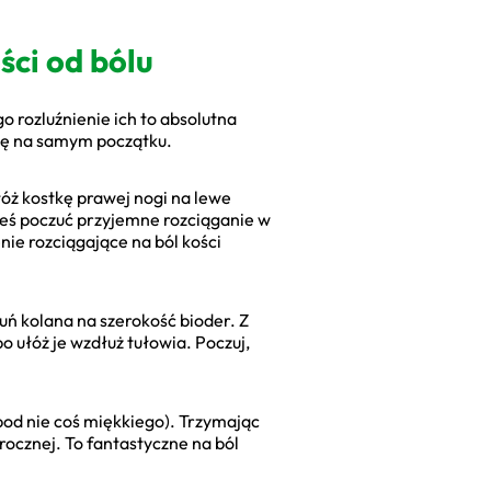
ści od bólu
o rozluźnienie ich to absolutna
lgę na samym początku.
łóż kostkę prawej nogi na lewe
eneś poczuć przyjemne rozciąganie w
ie rozciągające na ból kości
suń kolana na szerokość bioder. Z
 ułóż je wzdłuż tułowia. Poczuj,
pod nie coś miękkiego). Trzymając
krocznej. To fantastyczne na ból