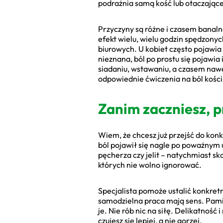
podrażnia samą kość lub otaczające
Przyczyny są różne i czasem banaln
efekt wielu, wielu godzin spędzony
biurowych. U kobiet często pojawia 
nieznana, ból po prostu się pojawia 
siadaniu, wstawaniu, a czasem nawe
odpowiednie ćwiczenia na ból kośc
Zanim zaczniesz, 
Wiem, że chcesz już przejść do konk
ból pojawił się nagle po poważnym u
pęcherza czy jelit – natychmiast sk
których nie wolno ignorować.
Specjalista pomoże ustalić konkret
samodzielna praca mają sens. Pamięt
je. Nie rób nic na siłę. Delikatność
czujesz się lepiej, a nie gorzej.