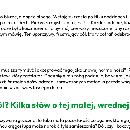
w biurze, nic specjalnego. Wstaję z krzesła po kilku godzinach i
parło mi dech. Pierwsza myśl: „co to jest?!”. Każde siadanie, ka
dze była koszmarem. To był mój pierwszy, niezapomniany raz z
zym mówię. Ten uporczywy, frustrujący ból, który potrafi odebra
ie musisz z tym żyć i akceptować tego jako „nowej normalności”.
aw, który zadziałał. Chcę się nim z tobą podzielić, bo wiem, j
 to zbiór moich doświadczeń i sprawdzonych metod, a przede wsz
robić w zaciszu własnego domu.
l? Kilka słów o tej małej, wrednej
ywana guziczną, to taka mała pozostałość po ogonie, którego j
cu kręgosłupa może narobić tyle zamieszania? Ból, czyli kokcyg