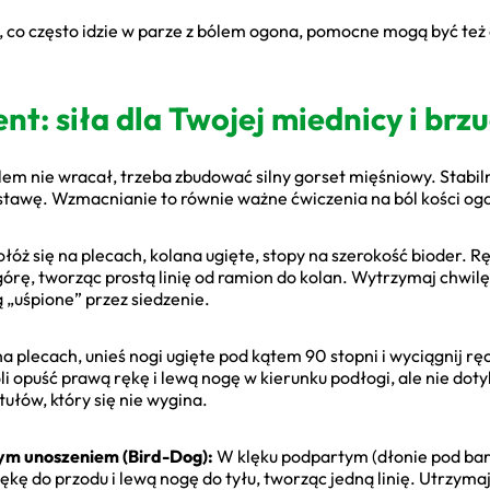
ęte, co często idzie w parze z bólem ogona, pomocne mogą być te
: siła dla Twojej miednicy i brz
blem nie wracał, trzeba zbudować silny gorset mięśniowy. Stabil
stawę. Wzmacnianie to równie ważne ćwiczenia na ból kości og
łóż się na plecach, kolana ugięte, stopy na szerokość bioder. Rę
górę, tworząc prostą linię od ramion do kolan. Wytrzymaj chwilę 
 „uśpione” przez siedzenie.
a plecach, unieś nogi ugięte pod kątem 90 stopni i wyciągnij ręc
 opuść prawą rękę i lewą nogę w kierunku podłogi, ale nie dotyka
tułów, który się nie wygina.
ym unoszeniem (Bird-Dog):
W klęku podpartym (dłonie pod bark
ękę do przodu i lewą nogę do tyłu, tworząc jedną linię. Utrzym