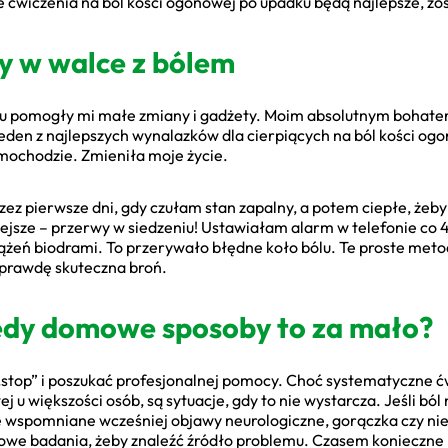
ie ćwiczenia na ból kości ogonowej po upadku będą najlepsze, zo
y w walce z bólem
u pomogły mi małe zmiany i gadżety. Moim absolutnym bohater
eden z najlepszych wynalazków dla cierpiących na ból kości og
mochodzie. Zmieniła moje życie.
z pierwsze dni, gdy czułam stan zapalny, a potem ciepłe, żeby 
żniejsze – przerwy w siedzeniu! Ustawiałam alarm w telefonie c
rążeń biodrami. To przerywało błędne koło bólu. Te proste met
prawdę skuteczna broń.
iedy domowe sposoby to za mało?
„stop” i poszukać profesjonalnej pomocy. Choć systematyczne ć
j u większości osób, są sytuacje, gdy to nie wystarcza. Jeśli bó
 się wspomniane wcześniej objawy neurologiczne, gorączka czy ni
kowe badania, żeby znaleźć źródło problemu. Czasem konieczne 