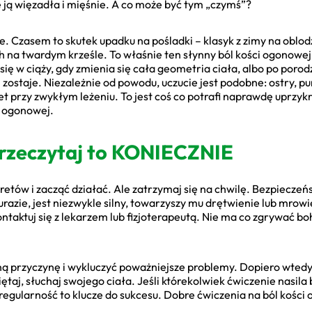
 ją więzadła i mięśnie. A co może być tym „czymś”?
e. Czasem to skutek upadku na pośladki – klasyk z zimy na obl
ch na twardym krześle. To właśnie ten słynny ból kości ogonowe
się w ciąży, gdy zmienia się cała geometria ciała, albo po poro
i zostaje. Niezależnie od powodu, uczucie jest podobne: ostry, pu
t przy zwykłym leżeniu. To jest coś co potrafi naprawdę uprzykr
i ogonowej.
przeczytaj to KONIECZNIE
retów i zacząć działać. Ale zatrzymaj się na chwilę. Bezpieczeńs
razie, jest niezwykle silny, towarzyszy mu drętwienie lub mrow
ontaktuj się z lekarzem lub fizjoterapeutą. Nie ma co zgrywać 
ną przyczynę i wykluczyć poważniejsze problemy. Dopiero wtedy 
aj, słuchaj swojego ciała. Jeśli którekolwiek ćwiczenie nasila b
 i regularność to klucze do sukcesu. Dobre ćwiczenia na ból kości