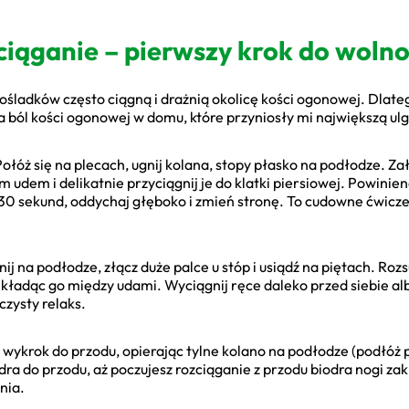
ciąganie – pierwszy krok do wolno
śladków często ciągną i drażnią okolicę kości ogonowej. Dlateg
a ból kości ogonowej w domu, które przyniosły mi największą u
ołóż się na plecach, ugnij kolana, stopy płasko na podłodze. Za
 udem i delikatnie przyciągnij je do klatki piersiowej. Powini
0 sekund, oddychaj głęboko i zmień stronę. To cudowne ćwiczen
ij na podłodze, złącz duże palce u stóp i usiądź na piętach. Roz
ładąc go między udami. Wyciągnij ręce daleko przed siebie albo
czysty relaks.
 wykrok do przodu, opierając tylne kolano na podłodze (podłóż 
odra do przodu, aż poczujesz rozciąganie z przodu biodra nogi za
nia.