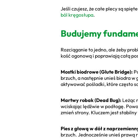
Jeśli czujesz, że całe plecy są spi
ból kręgosłupa
.
Budujemy fundament
Rozciąganie to jedno, ale żeby pro
kość ogonową i poprawiają całą po
Mostki biodrowe (Glute Bridge):
Po
brzuch, a następnie unieś biodra w 
aktywować pośladki, które często są
Martwy robak (Dead Bug):
Leżąc n
wciskając lędźwie w podłogę. Powoli
zmień strony. Kluczem jest stabilny 
Pies z głową w dół z naprzemienn
brzuch. Jednocześnie unieś prawą r