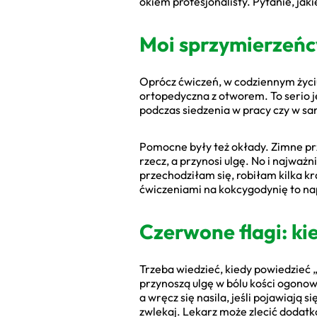
okiem profesjonalisty. Pytanie, jak
Moi sprzymierzeńc
Oprócz ćwiczeń, w codziennym życi
ortopedyczna z otworem. To serio j
podczas siedzenia w pracy czy w sa
Pomocne były też okłady. Zimne prze
rzecz, a przynosi ulgę. No i najwa
przechodziłam się, robiłam kilka k
ćwiczeniami na kokcygodynię to na
Czerwone flagi: k
Trzeba wiedzieć, kiedy powiedzieć 
przynoszą ulgę w bólu kości ogonowe
a wręcz się nasila, jeśli pojawiają
zwlekaj. Lekarz może zlecić dodat