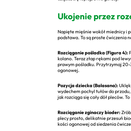
Ukojenie przez roz
Napięte mięśnie wokół miednicy i po
podstawa. To są proste ćwiczenia n
Rozciąganie pośladka (Figura 4):
P
kolano. Teraz złap rękami pod lewym
prawym pośladku. Przytrzymaj 20-3
ogonowej.
Pozycja dziecka (Balasana):
Uklękn
wydechem pochyl tułów do przodu, k
jak rozciąga się cały dół pleców. To 
Rozciąganie zginaczy bioder:
Zrób
plecy prosto, delikatnie przesuń bi
kości ogonowej od siedzenia ćwicze