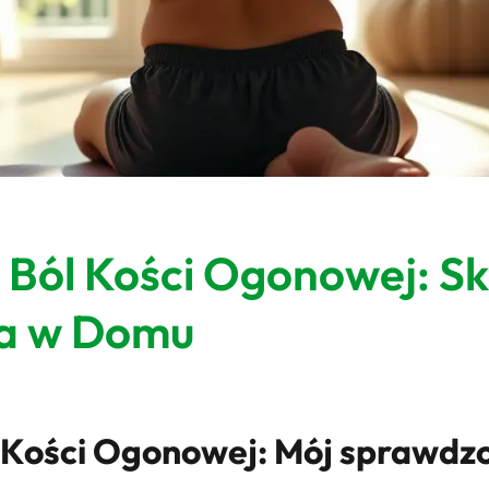
 Ból Kości Ogonowej: S
cja w Domu
 Kości Ogonowej: Mój sprawdz