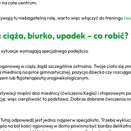
e na całe centrum.
rywają tu niebagatelną rolę, warto więc włączyć do treningu
ćwi
 ciąża, biurko, upadek – co robić?
ne sytuacje wymagają specjalnego podejścia.
 ogonowej w ciąży, bądź szczególnie ostrożna. Twoje ciało się zm
 miednicą na piłce gimnastycznej, pozycja dziecka czy rozciąga
rzem lub fizjoterapeutą uroginekologicznym.
 aktywacji mięśni dna miednicy (ćwiczenia Kegla) i stopniowym 
cję, więc cierpliwość to podstawa. Dobrze dobrane ćwiczenia n
 Tutaj odpowiedź jest jedna: najpierw specjalista. Trzeba wyklucz
erapia na ból kości ogonowej w domu powinna być bardzo delika