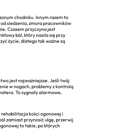
odzonym chodniku. Innym razem to
j od siedzenia, zmora pracowników
dzie. Czasem przyczyna jest
nktowy ból, który nasila się przy
zyć życie, dlatego tak ważne są
two jest najważniejsze. Jeśli twój
ienie w nogach, problemy z kontrolą
bohatera. To sygnały alarmowe,
rehabilitacja kości ogonowej i
ól zamiast przynosić ulgę, przerwij
 ogonowej to takie, po których