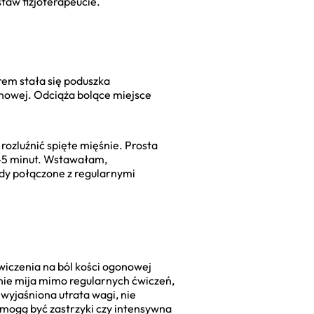
staw fizjoterapeucie.
em stała się poduszka
onowej. Odciąża bolące miejsce
rozluźnić spięte mięśnie. Prosta
o 45 minut. Wstawałam,
ody połączone z regularnymi
wiczenia na ból kości ogonowej
l nie mija mimo regularnych ćwiczeń,
ewyjaśniona utrata wagi, nie
mogą być zastrzyki czy intensywna