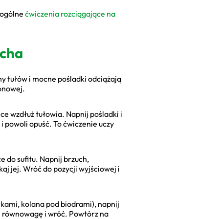
ż ogólne
ćwiczenia rozciągające na
ucha
ny tułów i mocne pośladki odciążają
onowej.
ce wzdłuż tułowia. Napnij pośladki i
i powoli opuść. To ćwiczenie uczy
e do sufitu. Napnij brzuch,
j jej. Wróć do pozycji wyjściowej i
ami, kolana pod biodrami), napnij
aj równowagę i wróć. Powtórz na