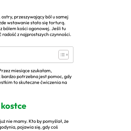
… ostry, przeszywający ból u samej
żde wstawanie stało się torturą.
 bólem kości ogonowej. Jeśli tu
ć radość z najprostszych czynności.
 Przez miesiące szukałam,
ak bardzo potrzebna jest pomoc, gdy
ystkim to skuteczne ćwiczenia na
 kostce
uż nie mamy. Kto by pomyślał, że
odynia, pojawia się, gdy coś