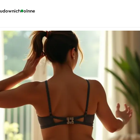
udownictwo
Inne