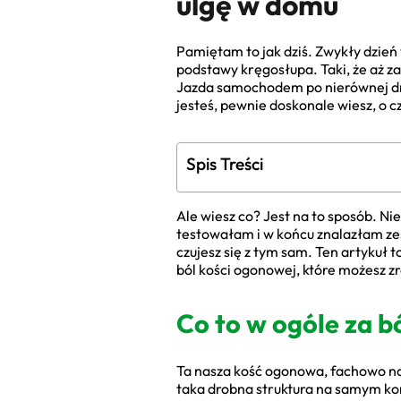
ulgę w domu
Pamiętam to jak dziś. Zwykły dzień 
podstawy kręgosłupa. Taki, że aż za
Jazda samochodem po nierównej dro
jesteś, pewnie doskonale wiesz, o c
Spis Treści
Ale wiesz co? Jest na to sposób. N
testowałam i w końcu znalazłam zest
czujesz się z tym sam. Ten artykuł
ból kości ogonowej, które możesz z
Co to w ogóle za bó
Ta nasza kość ogonowa, fachowo naz
taka drobna struktura na samym koń