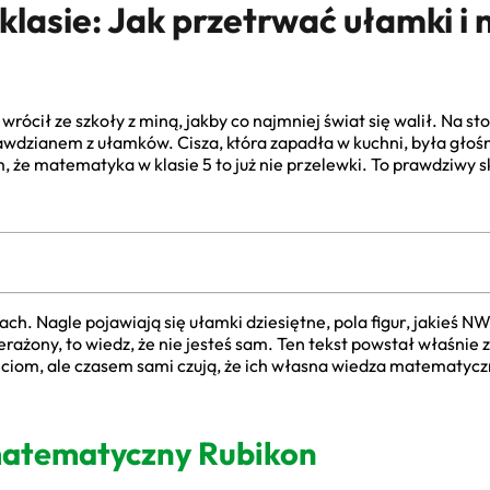
lasie: Jak przetrwać ułamki i 
 wrócił ze szkoły z miną, jakby co najmniej świat się walił. Na 
wdzianem z ułamków. Cisza, która zapadła w kuchni, była głośnie
 że matematyka w klasie 5 to już nie przelewki. To prawdziwy 
lcach. Nagle pojawiają się ułamki dziesiętne, pola figur, jakieś
erażony, to wiedz, że nie jesteś sam. Ten tekst powstał właśnie z
ciom, ale czasem sami czują, że ich własna wiedza matematyczn
 matematyczny Rubikon