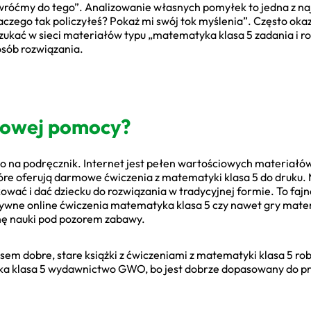
, wróćmy do tego”. Analizowanie własnych pomyłek to jedna z na
aczego tak policzyłeś? Pokaż mi swój tok myślenia”. Często okaz
ukać w sieci materiałów typu „matematyka klasa 5 zadania i ro
osób rozwiązania.
mowej pomocy?
ko na podręcznik. Internet jest pełen wartościowych materiałów,
 które oferują darmowe ćwiczenia z matematyki klasa 5 do druk
ować i dać dziecku do rozwiązania w tradycyjnej formie. To faj
aktywne online ćwiczenia matematyka klasa 5 czy nawet gry matem
chę nauki pod pozorem zabawy.
em dobre, stare książki z ćwiczeniami z matematyki klasa 5 rob
ka klasa 5 wydawnictwo GWO, bo jest dobrze dopasowany do p