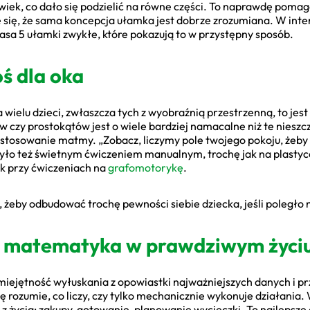
olwiek, co dało się podzielić na równe części. To naprawdę pomag
się, że sama koncepcja ułamka jest dobrze zrozumiana. W inte
asa 5 ułamki zwykłe, które pokazują to w przystępny sposób.
oś dla oka
a wielu dzieci, zwłaszcza tych z wyobraźnią przestrzenną, to jes
 czy prostokątów jest o wiele bardziej namacalne niż te nieszc
stosowanie matmy. „Zobacz, liczymy pole twojego pokoju, żeby w
ł było też świetnym ćwiczeniem manualnym, trochę jak na plasty
ak przy ćwiczeniach na
grafomotorykę
.
, żeby odbudować trochę pewności siebie dziecka, jeśli poległo
 – matematyka w prawdziwym życi
Umiejętność wyłuskania z opowiastki najważniejszych danych i p
ę rozumie, co liczy, czy tylko mechanicznie wykonuje działania.
z życia: zakupy, gotowanie, planowanie wycieczki. To najlepsze 