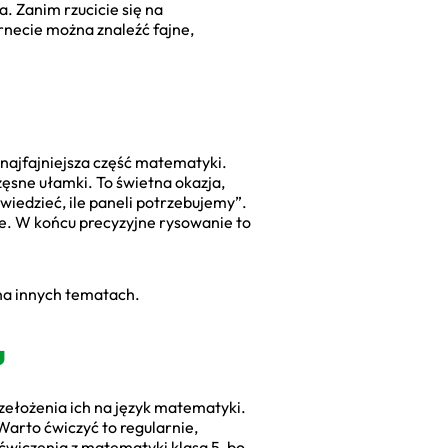
a. Zanim rzucicie się na
rnecie można znaleźć fajne,
t najfajniejsza część matematyki.
zęsne ułamki. To świetna okazja,
iedzieć, ile paneli potrzebujemy”.
ce. W końcu precyzyjne rysowanie to
 na innych tematach.
u
rzełożenia ich na język matematyki.
 Warto ćwiczyć to regularnie,
ćwiczenia z matematyki klasa 5, bo