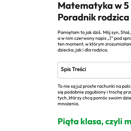
Matematyka w 5 k
Poradnik rodzica
Pamiętam to jak dziś. Mój syn, Staś,
a w nim czerwony napis „1” pod spra
ten moment, w którym zrozumiałam,
dziecka, jak i dla rodzica.
Spis Treści
To nie są już proste rachunki na pa
się podobnie zagubiony i trochę prz
tych, którzy chcą pomóc swoim dzie
mnożenia.
Piąta klasa, czyli