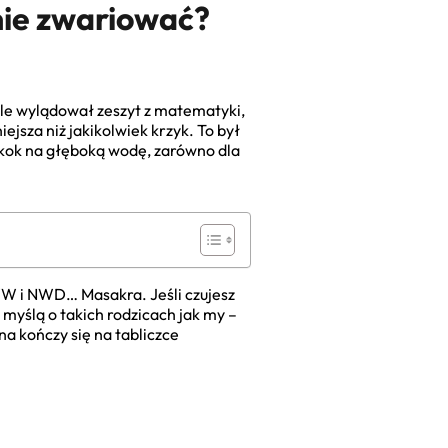
nie zwariować?
stole wylądował zeszyt z matematyki,
jsza niż jakikolwiek krzyk. To był
skok na głęboką wodę, zarówno dla
 NWW i NWD… Masakra. Jeśli czujesz
 myślą o takich rodzicach jak my –
a kończy się na tabliczce