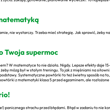
 matematyką
mie, nie wystarczy. Trzeba mieć strategię. Jak sprawić, żeby na
o Twoja supermoc
m? W matematyce to nie działa. Nigdy. Lepsze efekty daje 15-
, żeby mózg był w stałym treningu. To jak z mięśniami na siłowni
 podstawy. Systematyczne powtórki to też świetny sposób na to
powtórki z matematyki klasa 5 przed egzaminem, ale rozłożone w
rio!
ie!) panicznego strachu przed błędami. Błąd w zadaniu to nie kon