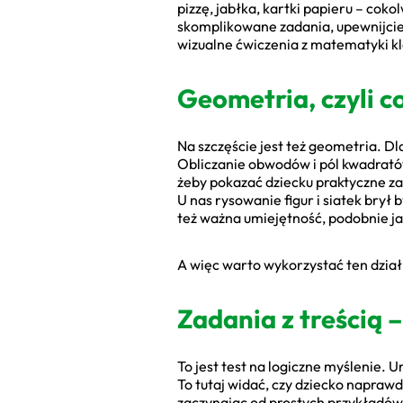
pizzę, jabłka, kartki papieru – cok
skomplikowane zadania, upewnijcie 
wizualne ćwiczenia z matematyki kl
Geometria, czyli c
Na szczęście jest też geometria. Dl
Obliczanie obwodów i pól kwadratów
żeby pokazać dziecku praktyczne za
U nas rysowanie figur i siatek bry
też ważna umiejętność, podobnie j
A więc warto wykorzystać ten dział
Zadania z treścią
To jest test na logiczne myślenie. 
To tutaj widać, czy dziecko naprawd
zaczynając od prostych przykładów 