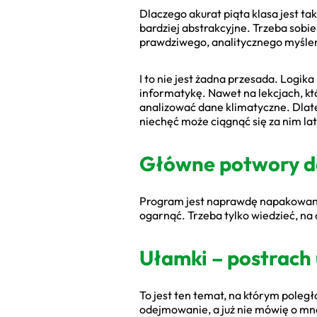
Dlaczego akurat piąta klasa jest t
bardziej abstrakcyjne. Trzeba sobie 
prawdziwego, analitycznego myślen
I to nie jest żadna przesada. Logi
informatykę. Nawet na lekcjach, któ
analizować dane klimatyczne. Dlateg
niechęć może ciągnąć się za nim la
Główne potwory do
Program jest naprawdę napakowany.
ogarnąć. Trzeba tylko wiedzieć, na 
Ułamki – postrach 
To jest ten temat, na którym poleg
odejmowanie, a już nie mówię o mno