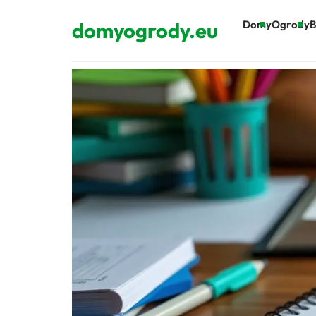
domyogrody.eu
Domy
Ogrody
B