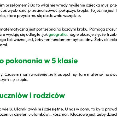
akim przełomem? Bo to właśnie wtedy myślenie dziecka musi prz
coś wyobrazić, przeanalizować, połączyć kropki. To już nie jest t
ia, które przyda mu się dosłownie wszędzie.
ka matematyczna jest potrzebna na każdym kroku. Pomaga zrozumie
re wydają się odległe, jak
geografia
, nagle okazuje się, że trz
o tak ważne jest, żeby ten fundament był solidny. Żeby dziecko n
tami.
 pokonania w 5 klasie
 Czasem mam wrażenie, że ktoś upchnął tam materiał na dwa lat
czym się skupić.
uczniów i rodziców
ło wielu. Ułamki zwykłe i dziesiętne. U nas w domu to była pra
żeniu i dzieleniu ułamków… koszmar. Kluczowe jest, żeby dzieck