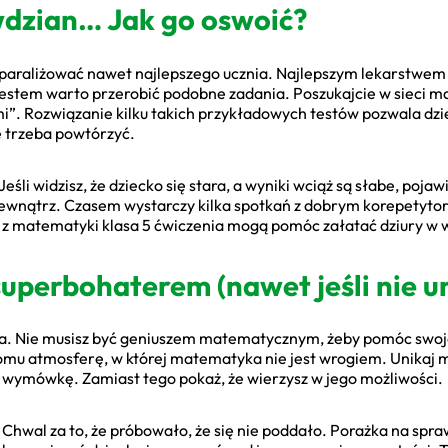
wdzian… Jak go oswoić?
paraliżować nawet najlepszego ucznia. Najlepszym lekarstwem n
testem warto przerobić podobne zadania. Poszukajcie w sieci ma
”. Rozwiązanie kilku takich przykładowych testów pozwala dzie
e trzeba powtórzyć.
Jeśli widzisz, że dziecko się stara, a wyniki wciąż są słabe, pojaw
wnątrz. Czasem wystarczy kilka spotkań z dobrym korepetytor
z matematyki klasa 5 ćwiczenia mogą pomóc załatać dziury w 
ś superbohaterem (nawet jeśli nie
rola. Nie musisz być geniuszem matematycznym, żeby pomóc swoj
mu atmosferę, w której matematyka nie jest wrogiem. Unikaj m
ku wymówkę. Zamiast tego pokaż, że wierzysz w jego możliwości.
. Chwal za to, że próbowało, że się nie poddało. Porażka na sp