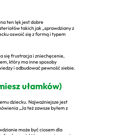
a ten lęk jest dobre
teriałów takich jak „sprawdziany z
cku oswoić się z formą i typem
ia się frustracja i zniechęcenie,
em, który ma inne sposoby
wiedzy i odbudować pewność siebie.
 umiesz ułamków)
emu dziecku. Najważniejsze jest
ówienia „Ja też zawsze byłem z
rawdzianie może być ciosem dla