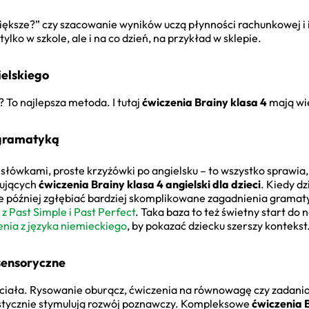
 większe?” czy szacowanie wyników uczą płynności rachunkowej i 
tylko w szkole, ale i na co dzień, na przykład w sklepie.
ielskiego
To najlepsza metoda. I tutaj
ćwiczenia Brainy klasa 4
mają wi
 gramatyką
słówkami, proste krzyżówki po angielsku – to wszystko sprawia, 
ujących
ćwiczenia Brainy klasa 4 angielski dla dzieci
. Kiedy d
ie później zgłębiać bardziej skomplikowane zagadnienia gramat
z Past Simple i Past Perfect
. Taka baza to też świetny start do 
enia z języka niemieckiego
, by pokazać dziecku szerszy kontekst
sensoryczne
 ciała. Rysowanie oburącz, ćwiczenia na równowagę czy zadan
tycznie stymulują rozwój poznawczy. Kompleksowe
ćwiczenia B