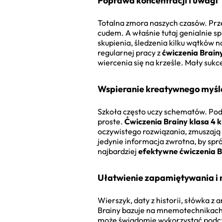
Poprawa koncentracji i uwagi
Totalna zmora naszych czasów. Prz
cudem. A właśnie tutaj genialnie 
skupienia, śledzenia kilku wątków n
regularnej pracy z
ćwiczenia Brainy
wiercenia się na krześle. Mały suk
Wspieranie kreatywnego myśl
Szkoła często uczy schematów. Podaj
proste.
Ćwiczenia Brainy klasa 4 
oczywistego rozwiązania, zmuszają 
jedynie informacja zwrotna, by spr
najbardziej
efektywne ćwiczenia B
Ułatwienie zapamiętywania i 
Wierszyk, daty z historii, słówka z 
Brainy bazuje na mnemotechnikach, s
może świadomie wykorzystać podcza