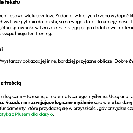
e tekstu
achillesowa wielu uczniów. Zadania, w których trzeba wyłapać k
wytliwe pytania do tekstu, są na wagę złota. To umiejętność, 
ólną sprawność w tym zakresie, sięgając po dodatkowe materiał
e uzupełniają ten trening.
ki
Wystarczy pokazać jej inne, bardziej przyjazne oblicze. Dobre
ć
z treścią
ki logiczne – to esencja matematycznego myślenia. Uczą anali
sa 4 zadania rozwijające logiczne myślenie
są o wiele bardziej
ndamenty, które przydadzą się w przyszłości, gdy przyjdzie cza
yka z Plusem dla klasy 6
.