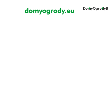
domyogrody.eu
Domy
Ogrody
B