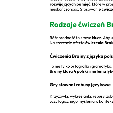
rozwijających pamięć
, które w pr
nieskończoność. Stosowanie
ćwicz
Rodzaje ćwiczeń Br
Różnorodność to słowo klucz. Aby 
Na szczęście oferta
ćwiczenia Brai
Ćwiczenia Brainy z języka pol
To nie tylko ortografia i gramatyk
Brainy klasa 4 polski i matematyk
Gry słowne i rebusy językowe
Krzyżówki, wykreślanki, rebusy, zab
uczy logicznego myślenia w kontek