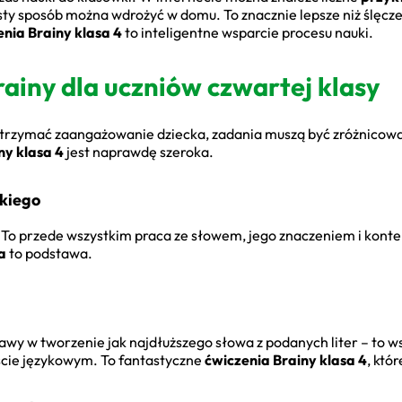
osty sposób można wdrożyć w domu. To znacznie lepsze niż ślęcz
enia Brainy klasa 4
to inteligentne wsparcie procesu nauki.
ainy dla uczniów czwartej klasy
utrzymać zaangażowanie dziecka, zadania muszą być zróżnicowa
ny klasa 4
jest naprawdę szeroka.
skiego
a. To przede wszystkim praca ze słowem, jego znaczeniem i kon
a
to podstawa.
awy w tworzenie jak najdłuższego słowa z podanych liter – to w
ście językowym. To fantastyczne
ćwiczenia Brainy klasa 4
, któ