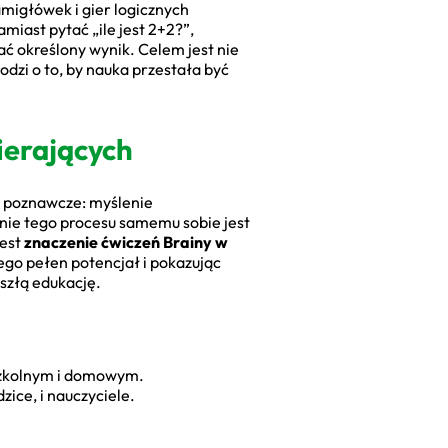
amigłówek i gier logicznych
iast pytać „ile jest 2+2?”,
ać określony wynik. Celem jest nie
odzi o to, by nauka przestała być
ierających
ci poznawcze: myślenie
nie tego procesu samemu sobie jest
jest
znaczenie ćwiczeń Brainy w
ego pełen potencjał i pokazując
szłą edukację.
 szkolnym i domowym.
zice, i nauczyciele.