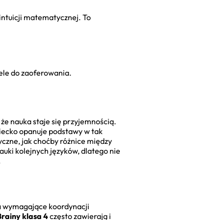
intuicji matematycznej. To
ele do zaoferowania.
że nauka staje się przyjemnością.
ziecko opanuje podstawy w tak
yczne, jak choćby różnice między
nauki kolejnych języków, dlatego nie
.
ia wymagające koordynacji
rainy klasa 4
często zawierają i