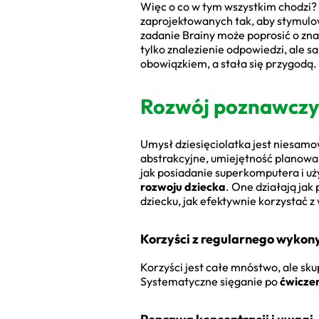
Więc o co w tym wszystkim chodzi?
zaprojektowanych tak, aby stymulow
zadanie Brainy może poprosić o znal
tylko znalezienie odpowiedzi, ale s
obowiązkiem, a stała się przygodą
Rozwój poznawczy u
Umysł dziesięciolatka jest niesamow
abstrakcyjne, umiejętność planowan
jak posiadanie superkomputera i uż
rozwoju dziecka
. One działają ja
dziecku, jak efektywnie korzystać 
Korzyści z regularnego wykon
Korzyści jest całe mnóstwo, ale s
Systematyczne sięganie po
ćwiczen