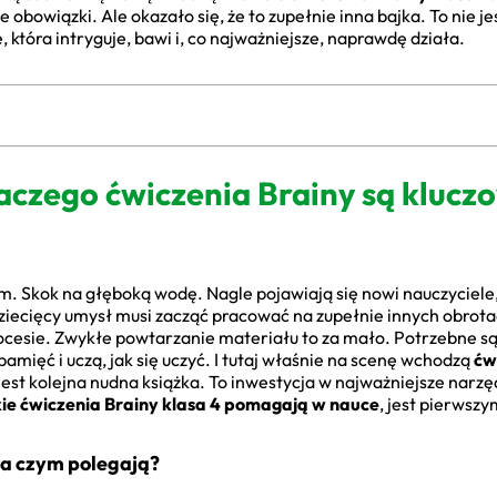
e obowiązki. Ale okazało się, że to zupełnie inna bajka. To nie j
 która intryguje, bawi i, co najważniejsze, naprawdę działa.
czego ćwiczenia Brainy są klucz
m. Skok na głęboką wodę. Nagle pojawiają się nowi nauczyciel
ecięcy umysł musi zacząć pracować na zupełnie innych obrotac
ocesie. Zwykłe powtarzanie materiału to za mało. Potrzebne są 
amięć i uczą, jak się uczyć. I tutaj właśnie na scenę wchodzą
ćw
jest kolejna nudna książka. To inwestycja w najważniejsze narzęd
kie ćwiczenia Brainy klasa 4 pomagają w nauce
, jest pierwsz
na czym polegają?