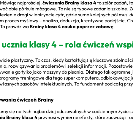
 Mówiąc najprościej,
ćwiczenia Brainy klasa 4
to zbiór zadań, ł
ać obie półkule mózgowe. To nie są typowe zadania szkolne. Zam
ezienie drogi w labiryncie cyfr, gdzie suma kolejnych pól musi d
am proces myślowy – analiza, dedukcja, kreatywne podejście. Ch
. To prawdziwa
Brainy klasa 4 nauka poprzez zabawę
.
cznia klasy 4 – rola ćwiczeń wsp
icie plastyczny. To czas, kiedy kształtują się kluczowe zdolnoś
ia, rozwiązywania problemów i selekcji informacji. Pozostawie
ywanie go tylko jako maszyny do pisania. Dlatego tak ogromne 
k programy treningowe dla tego superkomputera, odblokowując j
z własnych zasobów intelektualnych. To fundament pod całą przy
ywania ćwiczeń Brainy
kupmy się na tych najbardziej odczuwalnych w codziennym życiu
ia Brainy klasa 4
przynosi wymierne efekty, które zauważą i rod