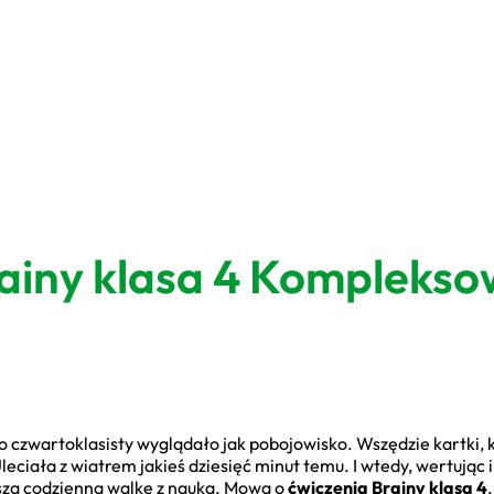
ainy klasa 4 Komplekso
 czwartoklasisty wyglądało jak pobojowisko. Wszędzie kartki, k
leciała z wiatrem jakieś dziesięć minut temu. I wtedy, wertując
aszą codzienną walkę z nauką. Mowa o
ćwiczenia Brainy klasa 4