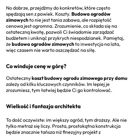
No dobrze, przejdźmy do konkretów, które często
spędzają sen z powiek. Koszty.
Budowa ogrodów
zimowych
to nie jest tania zabawa, ale rozpiętość
cenowa jest ogromna. Zrozumienie, co składa się na
ostateczną kwotę, pozwoli Ci świadomie zarządzać
budżetem i uniknąć przykrych niespodzianek. Pamiętaj,
że
budowa ogrodów zimowych
to inwestycja na lata,
więc czasem nie warto oszczędzać na siłę.
Co winduje cenę w górę?
Ostateczny
koszt budowy ogrodu zimowego przy domu
zależy od kilku kluczowych czynników. Im lepiej je
zrozumiesz, tym łatwiej będzie Ci go kontrolować.
Wielkość i fantazja architekta
To dość oczywiste: im większy ogród, tym droższy. Ale nie
tylko metraż się liczy. Prosta, prostokątna konstrukcja
będzie znacznie tańsza niż finezyjny projekt z