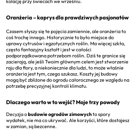
kolację przy świecach we wrześniu.
Oranżeria – kaprys dla prawdziwych pasjonatów
Czasem słyszy się te pojęcia zamiennie, ale oranżeria to
coś trochę innego. Historycznie to było miejsce do
uprawy cytrusów i egzotycznych roślin. Ma więcej szkła,
często fantazyjny kształt i jest w całości
podporządkowana potrzebom roślin. Dziś te granice się
zacierają, ale jeśli Twoim głównym celem jest stworzenie
raju dla flory, a niekoniecznie dla ludzi, to może właśnie
oranżeria jest tym, czego szukasz. Koszty jej budowy
mogą być zbliżone do ogrodu całorocznego ze względu na
potrzebę precyzyjnej kontroli klimatu.
Dlaczego warto w to wejść? Moje trzy powody
Decyzja o
budowie ogrodów zimowych
to spory
wydatek, nie ma co ukrywać. Ale korzyści, które dostajesz
w zamian, są bezcenne.