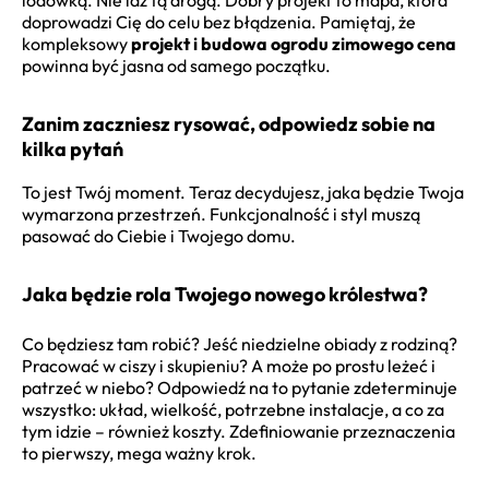
lodówką. Nie idź tą drogą. Dobry projekt to mapa, która
doprowadzi Cię do celu bez błądzenia. Pamiętaj, że
kompleksowy
projekt i budowa ogrodu zimowego cena
powinna być jasna od samego początku.
Zanim zaczniesz rysować, odpowiedz sobie na
kilka pytań
To jest Twój moment. Teraz decydujesz, jaka będzie Twoja
wymarzona przestrzeń. Funkcjonalność i styl muszą
pasować do Ciebie i Twojego domu.
Jaka będzie rola Twojego nowego królestwa?
Co będziesz tam robić? Jeść niedzielne obiady z rodziną?
Pracować w ciszy i skupieniu? A może po prostu leżeć i
patrzeć w niebo? Odpowiedź na to pytanie zdeterminuje
wszystko: układ, wielkość, potrzebne instalacje, a co za
tym idzie – również koszty. Zdefiniowanie przeznaczenia
to pierwszy, mega ważny krok.