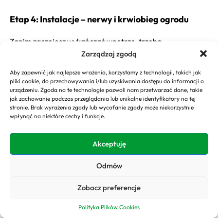
Etap 4: Instalacje – nerwy i krwiobieg ogrodu
Zanim zaczniesz wykańczać wnętrze, trzeba
rozprowadzić wszystkie instalacje: kable elektryczne do
Zarządzaj zgodą
oświetlenia i gniazdek, rurki do ogrzewania podłogowego
lub grzejników, kanały wentylacyjne. To trochę jak
Aby zapewnić jak najlepsze wrażenia, korzystamy z technologii, takich jak
układanie układu nerwowego i krwionośnego Twojego
pliki cookie, do przechowywania i/lub uzyskiwania dostępu do informacji o
ogrodu. Ważne, żeby wszystko było dobrze zaplanowane.
urządzeniu. Zgoda na te technologie pozwoli nam przetwarzać dane, takie
jak zachowanie podczas przeglądania lub unikalne identyfikatory na tej
stronie. Brak wyrażenia zgody lub wycofanie zgody może niekorzystnie
Etap 5: Wykończeniówka i wielki finał
wpłynąć na niektóre cechy i funkcje.
Ostatnia prosta. Układanie podłogi, malowanie ścian
Akceptuję
łączących z domem, montaż parapetów, oświetlenia. To
prace, które nadają wnętrzu ostateczny charakter. Na
Odmów
koniec wielkie sprzątanie i odbiór techniczny.
Sprawdzasz, czy wszystko działa, czy nic nie przecieka,
czy drzwi lekko się otwierają. Jeśli wszystko jest OK –
Zobacz preferencje
gratulacje, masz swój wymarzony ogród zimowy!
Polityka Plików Cookies