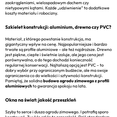
zaokrągleniami, wielospadowym dachem czy
nietypowymi kątami. Każde „udziwnienie” to dodatkowe
koszty materiału i robocizny.
Szkielet konstrukcji: aluminium, drewno czy PVC?
Materiał, z którego powstanie konstrukcja, ma
gigantyczny wpływ na cenę. Najpopularniejsze i bardzo
trwałe są profile aluminiowe – ale też najdroższe. Drewno
jest piękne, ciepłe i świetnie izoluje, ale jego cena jest
porównywalna, a do tego dochodzi konieczność
regularnej konserwacji. Najtańszą opcją jest PVC – to
dobry wybór przy ograniczonym budżecie, ale ma swoje
ograniczenia co do wielkości i sztywności konstrukcji.
Pamiętaj, że solidna
budowa ogrodu zimowego z profili
aluminiowych
to gwarancja spokoju na lata.
Okna na świat: jakość przeszkleń
Szyby to serce i dusza ogrodu zimowego. I potrafią sporo
kosztować. Zwykłe szkło to przeszłość. Dziś standardem