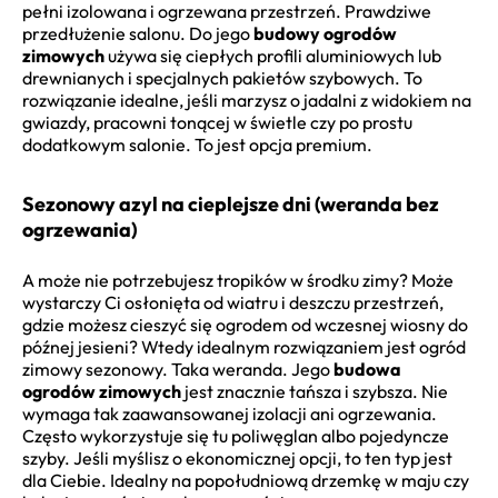
pełni izolowana i ogrzewana przestrzeń. Prawdziwe
przedłużenie salonu. Do jego
budowy ogrodów
zimowych
używa się ciepłych profili aluminiowych lub
drewnianych i specjalnych pakietów szybowych. To
rozwiązanie idealne, jeśli marzysz o jadalni z widokiem na
gwiazdy, pracowni tonącej w świetle czy po prostu
dodatkowym salonie. To jest opcja premium.
Sezonowy azyl na cieplejsze dni (weranda bez
ogrzewania)
A może nie potrzebujesz tropików w środku zimy? Może
wystarczy Ci osłonięta od wiatru i deszczu przestrzeń,
gdzie możesz cieszyć się ogrodem od wczesnej wiosny do
późnej jesieni? Wtedy idealnym rozwiązaniem jest ogród
zimowy sezonowy. Taka weranda. Jego
budowa
ogrodów zimowych
jest znacznie tańsza i szybsza. Nie
wymaga tak zaawansowanej izolacji ani ogrzewania.
Często wykorzystuje się tu poliwęglan albo pojedyncze
szyby. Jeśli myślisz o ekonomicznej opcji, to ten typ jest
dla Ciebie. Idealny na popołudniową drzemkę w maju czy