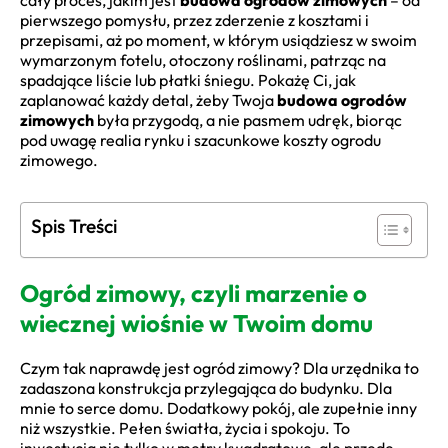
cały proces, jakim jest
budowa ogrodów zimowych
– od
pierwszego pomysłu, przez zderzenie z kosztami i
przepisami, aż po moment, w którym usiądziesz w swoim
wymarzonym fotelu, otoczony roślinami, patrząc na
spadające liście lub płatki śniegu. Pokażę Ci, jak
zaplanować każdy detal, żeby Twoja
budowa ogrodów
zimowych
była przygodą, a nie pasmem udręk, biorąc
pod uwagę realia rynku i szacunkowe koszty ogrodu
zimowego.
Spis Treści
Ogród zimowy, czyli marzenie o
wiecznej wiośnie w Twoim domu
Czym tak naprawdę jest ogród zimowy? Dla urzędnika to
zadaszona konstrukcja przylegająca do budynku. Dla
mnie to serce domu. Dodatkowy pokój, ale zupełnie inny
niż wszystkie. Pełen światła, życia i spokoju. To
inwestycja nie tylko w metry kwadratowe, ale przede