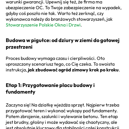
warunki gwarancji. Upewnij się też, że firma ma
ubezpieczenie OC. To Twoje zabezpieczenie na wypadek,
gdyby coś poszło nie tak. Warto też zerknąć, czy
wykonawca należy do branżowych stowarzyszeń, jak
Stowarzyszenie Polskie Okna i Drzwi
.
Budowa w pigułce: od dziury w ziemi do gotowej
przestrzeni
Proces budowy wymaga czasu i cierpliwości. Oto
uproszczony scenariusz tego, co Cię czeka. To swoista
instrukcja,
jak zbudować ogród zimowy krok po kroku
.
Etap 1: Przygotowanie placu budowy i
fundamenty
Zaczyna się! Na działkę wjeżdża sprzęt. Najpierw trzeba
przygotować teren i wykonać wykopy pod fundamenty.
Potem zbrojenie, szalunki i wylewanie betonu. Ten etap
jest brudny, głośny i może wydawać się chaotyczny, ale
jest absolutnie kluczowy dla stabilności całej konstrukcji.