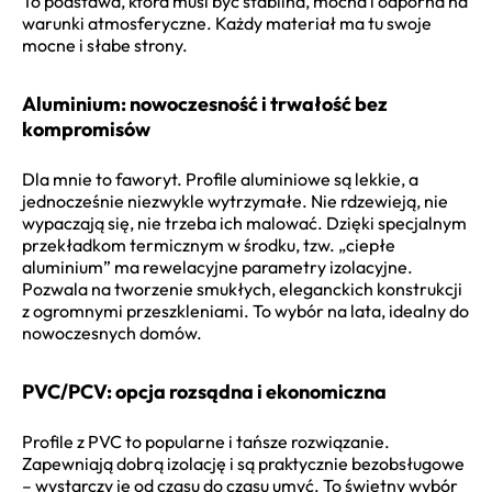
To podstawa, która musi być stabilna, mocna i odporna na
warunki atmosferyczne. Każdy materiał ma tu swoje
mocne i słabe strony.
Aluminium: nowoczesność i trwałość bez
kompromisów
Dla mnie to faworyt. Profile aluminiowe są lekkie, a
jednocześnie niezwykle wytrzymałe. Nie rdzewieją, nie
wypaczają się, nie trzeba ich malować. Dzięki specjalnym
przekładkom termicznym w środku, tzw. „ciepłe
aluminium” ma rewelacyjne parametry izolacyjne.
Pozwala na tworzenie smukłych, eleganckich konstrukcji
z ogromnymi przeszkleniami. To wybór na lata, idealny do
nowoczesnych domów.
PVC/PCV: opcja rozsądna i ekonomiczna
Profile z PVC to popularne i tańsze rozwiązanie.
Zapewniają dobrą izolację i są praktycznie bezobsługowe
– wystarczy je od czasu do czasu umyć. To świetny wybór