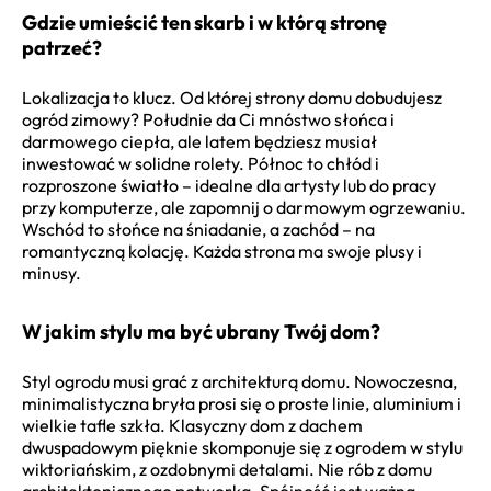
Gdzie umieścić ten skarb i w którą stronę
patrzeć?
Lokalizacja to klucz. Od której strony domu dobudujesz
ogród zimowy? Południe da Ci mnóstwo słońca i
darmowego ciepła, ale latem będziesz musiał
inwestować w solidne rolety. Północ to chłód i
rozproszone światło – idealne dla artysty lub do pracy
przy komputerze, ale zapomnij o darmowym ogrzewaniu.
Wschód to słońce na śniadanie, a zachód – na
romantyczną kolację. Każda strona ma swoje plusy i
minusy.
W jakim stylu ma być ubrany Twój dom?
Styl ogrodu musi grać z architekturą domu. Nowoczesna,
minimalistyczna bryła prosi się o proste linie, aluminium i
wielkie tafle szkła. Klasyczny dom z dachem
dwuspadowym pięknie skomponuje się z ogrodem w stylu
wiktoriańskim, z ozdobnymi detalami. Nie rób z domu