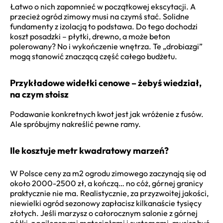
Łatwo o nich zapomnieć w początkowej ekscytacji. A
przecież ogród zimowy musi na czymś stać. Solidne
fundamenty z izolacją to podstawa. Do tego dochodzi
koszt posadzki – płytki, drewno, a może beton
polerowany? No i wykończenie wnętrza. Te „drobiazgi”
mogą stanowić znaczącą część całego budżetu.
Przykładowe widełki cenowe – żebyś wiedział,
na czym stoisz
Podawanie konkretnych kwot jest jak wróżenie z fusów.
Ale spróbujmy nakreślić pewne ramy.
Ile kosztuje metr kwadratowy marzeń?
W Polsce ceny za m2 ogrodu zimowego zaczynają się od
około 2000-2500 zł, a kończą… no cóż, górnej granicy
praktycznie nie ma. Realistycznie, za przyzwoitej jakości,
niewielki ogród sezonowy zapłacisz kilkanaście tysięcy
złotych. Jeśli marzysz o całorocznym salonie z górnej
półki, z najlepszymi materiałami i systemami, musisz być