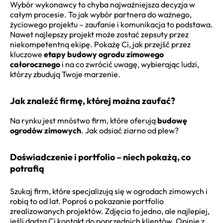
Wybór wykonawcy to chyba najważniejsza decyzja w
całym procesie. To jak wybór partnera do ważnego,
życiowego projektu – zaufanie i komunikacja to podstawa.
Nawet najlepszy projekt może zostać zepsuty przez
niekompetentną ekipę. Pokażę Ci, jak przejść przez
kluczowe
etapy budowy ogrodu zimowego
całorocznego
i na co zwrócić uwagę, wybierając ludzi,
którzy zbudują Twoje marzenie.
Jak znaleźć firmę, której można zaufać?
Na rynku jest mnóstwo firm, które oferują
budowę
ogrodów zimowych
. Jak odsiać ziarno od plew?
Doświadczenie i portfolio – niech pokażą, co
potrafią
Szukaj firm, które specjalizują się w ogrodach zimowych i
robią to od lat. Poproś o pokazanie portfolio
zrealizowanych projektów. Zdjęcia to jedno, ale najlepiej,
jeśli dadzą Ci kontakt do poprzednich klientów. Opinie z