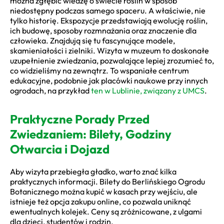
można zgłębić wiedzę o świecie roślin w sposób
niedostępny podczas samego spaceru. A właściwie, nie
tylko historię. Ekspozycje przedstawiają ewolucję roślin,
ich budowę, sposoby rozmnażania oraz znaczenie dla
człowieka. Znajdują się tu fascynujące modele,
skamieniałości i zielniki. Wizyta w muzeum to doskonałe
uzupełnienie zwiedzania, pozwalające lepiej zrozumieć to,
co widzieliśmy na zewnątrz. To wspaniałe centrum
edukacyjne, podobnie jak placówki naukowe przy innych
ogrodach, na przykład
ten w Lublinie, związany z UMCS
.
Praktyczne Porady Przed
Zwiedzaniem: Bilety, Godziny
Otwarcia i Dojazd
Aby wizyta przebiegła gładko, warto znać kilka
praktycznych informacji. Bilety do Berlińskiego Ogrodu
Botanicznego można kupić w kasach przy wejściu, ale
istnieje też opcja zakupu online, co pozwala uniknąć
ewentualnych kolejek. Ceny są zróżnicowane, z ulgami
dla dzieci, studentów i rodzin.