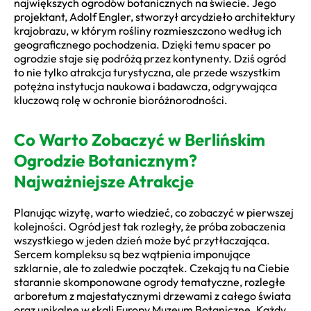
największych ogrodów botanicznych na świecie. Jego
projektant, Adolf Engler, stworzył arcydzieło architektury
krajobrazu, w którym rośliny rozmieszczono według ich
geograficznego pochodzenia. Dzięki temu spacer po
ogrodzie staje się podróżą przez kontynenty. Dziś ogród
to nie tylko atrakcja turystyczna, ale przede wszystkim
potężna instytucja naukowa i badawcza, odgrywająca
kluczową rolę w ochronie bioróżnorodności.
Co Warto Zobaczyć w Berlińskim
Ogrodzie Botanicznym?
Najważniejsze Atrakcje
Planując wizytę, warto wiedzieć, co zobaczyć w pierwszej
kolejności. Ogród jest tak rozległy, że próba zobaczenia
wszystkiego w jeden dzień może być przytłaczająca.
Sercem kompleksu są bez wątpienia imponujące
szklarnie, ale to zaledwie początek. Czekają tu na Ciebie
starannie skomponowane ogrody tematyczne, rozległe
arboretum z majestatycznymi drzewami z całego świata
oraz unikalne w skali Europy Muzeum Botaniczne. Każdy