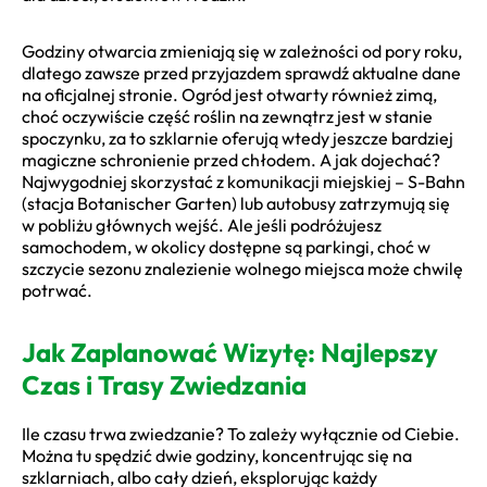
Godziny otwarcia zmieniają się w zależności od pory roku,
dlatego zawsze przed przyjazdem sprawdź aktualne dane
na oficjalnej stronie. Ogród jest otwarty również zimą,
choć oczywiście część roślin na zewnątrz jest w stanie
spoczynku, za to szklarnie oferują wtedy jeszcze bardziej
magiczne schronienie przed chłodem. A jak dojechać?
Najwygodniej skorzystać z komunikacji miejskiej – S-Bahn
(stacja Botanischer Garten) lub autobusy zatrzymują się
w pobliżu głównych wejść. Ale jeśli podróżujesz
samochodem, w okolicy dostępne są parkingi, choć w
szczycie sezonu znalezienie wolnego miejsca może chwilę
potrwać.
Jak Zaplanować Wizytę: Najlepszy
Czas i Trasy Zwiedzania
Ile czasu trwa zwiedzanie? To zależy wyłącznie od Ciebie.
Można tu spędzić dwie godziny, koncentrując się na
szklarniach, albo cały dzień, eksplorując każdy