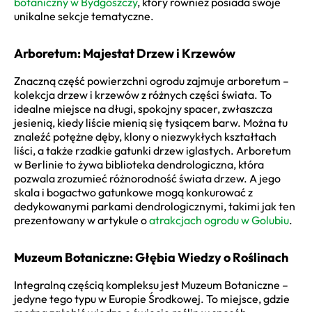
botaniczny w Bydgoszczy
, który również posiada swoje
unikalne sekcje tematyczne.
Arboretum: Majestat Drzew i Krzewów
Znaczną część powierzchni ogrodu zajmuje arboretum –
kolekcja drzew i krzewów z różnych części świata. To
idealne miejsce na długi, spokojny spacer, zwłaszcza
jesienią, kiedy liście mienią się tysiącem barw. Można tu
znaleźć potężne dęby, klony o niezwykłych kształtach
liści, a także rzadkie gatunki drzew iglastych. Arboretum
w Berlinie to żywa biblioteka dendrologiczna, która
pozwala zrozumieć różnorodność świata drzew. A jego
skala i bogactwo gatunkowe mogą konkurować z
dedykowanymi parkami dendrologicznymi, takimi jak ten
prezentowany w artykule o
atrakcjach ogrodu w Golubiu
.
Muzeum Botaniczne: Głębia Wiedzy o Roślinach
Integralną częścią kompleksu jest Muzeum Botaniczne –
jedyne tego typu w Europie Środkowej. To miejsce, gdzie