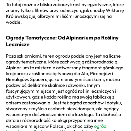
To tutaj można z bliska zobaczyć rośliny egzotyczne, które
znamy tylko z filmów przyrodniczych, jak choćby Wiktorię
Królewską z jej olbrzymimi liśćmi unoszącymi się na
wodzie.
Ogrody Tematyczne: Od Alpinarium po Rośliny
Lecznicze
Poza szklarniami, teren ogrodu podzielony jest na liczne
ogrody tematyczne, które zachwycają różnorodnością.
Alpinarium to misternie odtworzony fragment górskiego
krajobrazu z roślinnością typową dla Alp, Pirenejów i
Himalajów. Spacerując kamienistymi ścieżkami, można
podziwiać delikatne skalnice i dzwonki. Innym
fascynującym miejscem jest ogród roślin leczniczych i
użytkowych, gdzie każda roślina ma swoją tabliczkę z
opisem zastosowania. Jest też ogród zapachów i dotyku,
stworzony z myślą o osobach niewidomych, ale będący
wspaniałym doświadczeniem dla każdego. Ta dbałość o
detale i różnorodność kolekcji przypomina inne
wspaniałe miejsca w Polsce, jak chociażby
ogród