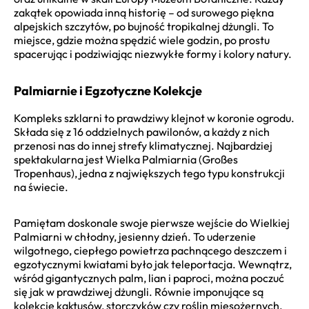
zakątek opowiada inną historię – od surowego piękna
alpejskich szczytów, po bujność tropikalnej dżungli. To
miejsce, gdzie można spędzić wiele godzin, po prostu
spacerując i podziwiając niezwykłe formy i kolory natury.
Palmiarnie i Egzotyczne Kolekcje
Kompleks szklarni to prawdziwy klejnot w koronie ogrodu.
Składa się z 16 oddzielnych pawilonów, a każdy z nich
przenosi nas do innej strefy klimatycznej. Najbardziej
spektakularna jest Wielka Palmiarnia (Großes
Tropenhaus), jedna z największych tego typu konstrukcji
na świecie.
Pamiętam doskonale swoje pierwsze wejście do Wielkiej
Palmiarni w chłodny, jesienny dzień. To uderzenie
wilgotnego, ciepłego powietrza pachnącego deszczem i
egzotycznymi kwiatami było jak teleportacja. Wewnątrz,
wśród gigantycznych palm, lian i paproci, można poczuć
się jak w prawdziwej dżungli. Równie imponujące są
kolekcje kaktusów, storczyków czy roślin mięsożernych.