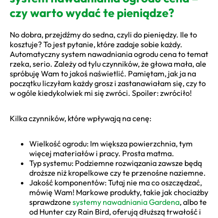
czy warto wydać te pieniądze?
No dobra, przejdźmy do sedna, czyli do pieniędzy. Ile to
kosztuje? To jest pytanie, które zadaje sobie każdy.
Automatyczny system nawadniania ogrodu cena to temat
rzeka, serio. Zależy od tylu czynników, że głowa mała, ale
spróbuję Wam to jakoś naświetlić. Pamiętam, jak ja na
początku liczyłam każdy grosz i zastanawiałam się, czy to
w ogóle kiedykolwiek mi się zwróci. Spoiler: zwróciło!
Kilka czynników, które wpływają na cenę:
Wielkość ogrodu: Im większa powierzchnia, tym
więcej materiałów i pracy. Prosta matma.
Typ systemu: Podziemne rozwiązania zawsze będą
droższe niż kropelkowe czy te przenośne naziemne.
Jakość komponentów: Tutaj nie ma co oszczędzać,
mówię Wam! Markowe produkty, takie jak chociażby
sprawdzone
systemy nawadniania Gardena
, albo te
od Hunter czy Rain Bird, oferują dłuższą trwałość i