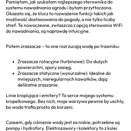
Pamiętam, jak szukałam najlepszego sterownika do
systemu nawadniania ogrodu i byłam przytłoczona.
Okazało się, że klucz to rozważenie funkcji takich jak
możliwość dostosowania do pogody, a nie tylko liczby
stref. Te nowoczesne, zwłaszcza z opcją sterowania WiFi
do nawadniania, są naprawdę intuicyjne.
Potem zraszacze – to one rozrzucają wodę po trawniku:
Zraszacze rotacyjne (turbinowe): Do dużych
powierzchni, spory zasięg.
Zraszacze statyczne (wynurzalne): Idealne do
mniejszych, nieregularnych kawałków, dają
delikatne zraszanie.
Linie kroplujące i emitery? To serce mojego systemu
kropelkowego. Bez nich, moje warzywa pewnie by uschły,
bo woda trafia prosto do korzeni.
Czasem, gdy ciśnienie wody jest za niskie, potrzebne są
pompy i hydrofory. Elektrozawory i kolektory to z kolei