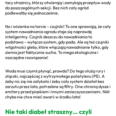
tacy strażnicy, którzy otwierają i zamykają przepływ wody
do poszczególnych sekcji. Bez nich cały ogród
podlewałby się jednocześnie.
No i wisienka na torcie – czujniki! To one sprawiają, że cały
system nawadniania ogrodu staje się naprawdę
inteligentny. Czujnik deszczu do nawadniania to
podstawa – wyłącza system, gdy pada. Ale są też czujniki
wilgotności gleby, które włączają nawadnianie tylko, gdy
ziemia jest faktycznie sucha. To mega ekologiczne i
oszczędne rozwiązanie!
Woda musi czymś płynąć, prawda? Do tego służą rury i
złączki, najczęściej z wytrzymałego polietylenu (PE). A
żeby nic się nie zatykało i żeby cały system działał bez
zarzutu przez lata, potrzebne są filtry. One chronią dysze i
emitery przed piaskiem i innymi zanieczyszczeniami. Nikt
chyba nie chce mieć awarii w środku lata!
Nie taki diabeł straszny… czyli