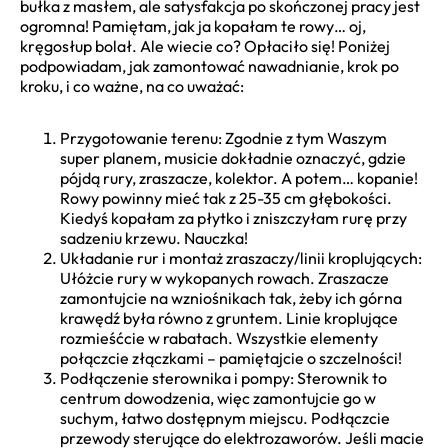
bułka z masłem, ale satysfakcja po skończonej pracy jest
ogromna! Pamiętam, jak ja kopałam te rowy… oj,
kręgosłup bolał. Ale wiecie co? Opłaciło się! Poniżej
podpowiadam, jak zamontować nawadnianie, krok po
kroku, i co ważne, na co uważać:
Przygotowanie terenu: Zgodnie z tym Waszym
super planem, musicie dokładnie oznaczyć, gdzie
pójdą rury, zraszacze, kolektor. A potem… kopanie!
Rowy powinny mieć tak z 25-35 cm głębokości.
Kiedyś kopałam za płytko i zniszczyłam rurę przy
sadzeniu krzewu. Nauczka!
Układanie rur i montaż zraszaczy/linii kroplujących:
Ułóżcie rury w wykopanych rowach. Zraszacze
zamontujcie na wzniośnikach tak, żeby ich górna
krawędź była równo z gruntem. Linie kroplujące
rozmieśćcie w rabatach. Wszystkie elementy
połączcie złączkami – pamiętajcie o szczelności!
Podłączenie sterownika i pompy: Sterownik to
centrum dowodzenia, więc zamontujcie go w
suchym, łatwo dostępnym miejscu. Podłączcie
przewody sterujące do elektrozaworów. Jeśli macie