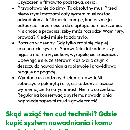
Czyszczenie filtrów to podstawa, serio.
Przygotowanie do zimy: To absolutny mus! Przed
pierwszymi mrozami cały system musi zostać
odwodniony. Jeśli macie pompę, koniecznie ją
odłączcie i przenieście do ciepłego pomieszczenia.
Nie chcecie przecież, żeby mróz rozsadził Wam rury,
prawda? Kiedyś mi się to zdarzyło.
Rozruch wiosenny: Gdy tylko zrobi się cieplej,
uruchomcie system. Sprawdźcie dokładnie, czy
nigdzie nie ma wycieków, wyregulujcie zraszacze.
Upewnijcie się, że sterownik działa, a czujnik
deszczu do nawadniania robi swoje i prawidłowo
reaguje na pogodę.
Wymiana uszkodzonych elementów: Jeśli
zobaczycie pękniętą rurę, uszkodzony zraszacz –
wymieniajcie to natychmiast! Nie ma co czekać.
Regularna konserwacja systemu nawadniania
naprawdę zapewni mu długowieczność.
Skąd wziąć ten cud techniki? Gdzie
kupić system nawadniania i komu