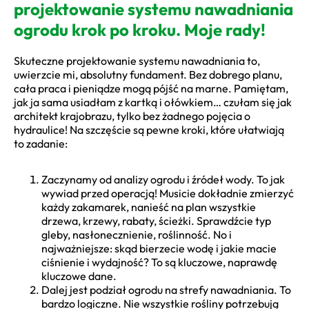
projektowanie systemu nawadniania
ogrodu krok po kroku. Moje rady!
Skuteczne projektowanie systemu nawadniania to,
uwierzcie mi, absolutny fundament. Bez dobrego planu,
cała praca i pieniądze mogą pójść na marne. Pamiętam,
jak ja sama usiadłam z kartką i ołówkiem… czułam się jak
architekt krajobrazu, tylko bez żadnego pojęcia o
hydraulice! Na szczęście są pewne kroki, które ułatwiają
to zadanie:
Zaczynamy od analizy ogrodu i źródeł wody. To jak
wywiad przed operacją! Musicie dokładnie zmierzyć
każdy zakamarek, nanieść na plan wszystkie
drzewa, krzewy, rabaty, ścieżki. Sprawdźcie typ
gleby, nasłonecznienie, roślinność. No i
najważniejsze: skąd bierzecie wodę i jakie macie
ciśnienie i wydajność? To są kluczowe, naprawdę
kluczowe dane.
Dalej jest podział ogrodu na strefy nawadniania. To
bardzo logiczne. Nie wszystkie rośliny potrzebują