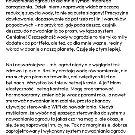
nawadniania ogrodu to dla mnie symbol mądrego
zarządzania. Dzięki niemu naprawdę widać znaczącą
redukcję zużycia wody, to nie są puste slogany! Precyzyjne
dawkowanie, dopasowanie do potrzeb roślin i warunków
pogodowych – na przykład, gdy pada deszcz, czujnik
deszczu do nawadniania po prostu wyłącza system.
Genialne! Oszczędność wody w ogrodzie to nie tylko miły
dodatek do portfela, ale też, co dla mnie ważne, realny
wkład w dbanie o naszą planetę. Czuję się z tym lepiej.
No i najważniejsze – mój ogród nigdy nie wyglądał tak
zdrowo i pięknie! Rośliny dostają wodę równomiernie, nie
ma suchych plam na trawniku, ani zwiędłych liści na
bylinach. Wszystko kwitnie w pełnej krasie. A ja? Mam
elastyczność i pełną kontrolę. Mogę programować
harmonogramy, zmieniać je wraz z porami roku, a nawet
sterować nawadnianiem zdalnie, prosto z kanapy,
używając sterownika WiFi do nawadniania. Kiedyś
myślałam, że wybór najlepszego sterownika do systemu
nawadniania ogrodu to jakaś czarna magia, ale okazuje
się, że są naprawdę intuicyjne. Tak na marginesie, dobrze
zaprojektowany i wykonany system nawadniania ogrodu