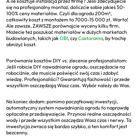
A ile kosztuje instalacja przez firmę? Jeśli zdecydujecie
się na profesjonalny montaż, doliczcie sobie jakieś 50-
100% ceny materiałów. Czyli dla ogrodu 200m²,
całkowity koszt z montażem to 7000-15 000 zł. Warto!
Ale zawsze, ZAWSZE porównajcie wyceny kilku firm.
Możecie też poszukać materiałów w dużych marketach
budowlanych, takich jak
OBI
, czy
Castorama
, by trochę
obniżyć koszt.
Porównanie kosztów DIY vs. zlecenie profesjonalistom:
Jeśli robicie DIY nawadnianie ogrodu, oszczędzacie na
robociźnie, ale musicie poświęcić swój czas i zdobyć
wiedzę. Profesjonaliści? Gwarantują fachowość i przede
wszystkim oszczędzają Wasz czas. Wybór należy do Was.
Na koniec dodam: pomimo początkowej inwestycji,
automatyczny system nawadniania ogrodu to naprawdę
opłacalne przedsięwzięcie. Przynosi realne oszczędności
wody i przede wszystkim oszczędza Wasz czas i nerwy. Ta
inwestycja zwraca się bardzo szybko, a ten komfort jest
bezcenny.