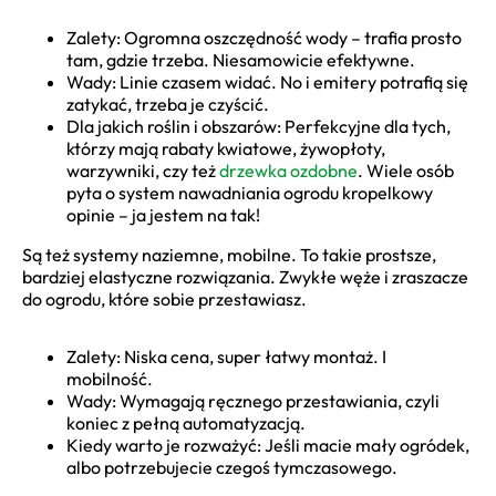
Zalety: Ogromna oszczędność wody – trafia prosto
tam, gdzie trzeba. Niesamowicie efektywne.
Wady: Linie czasem widać. No i emitery potrafią się
zatykać, trzeba je czyścić.
Dla jakich roślin i obszarów: Perfekcyjne dla tych,
którzy mają rabaty kwiatowe, żywopłoty,
warzywniki, czy też
drzewka ozdobne
. Wiele osób
pyta o system nawadniania ogrodu kropelkowy
opinie – ja jestem na tak!
Są też systemy naziemne, mobilne. To takie prostsze,
bardziej elastyczne rozwiązania. Zwykłe węże i zraszacze
do ogrodu, które sobie przestawiasz.
Zalety: Niska cena, super łatwy montaż. I
mobilność.
Wady: Wymagają ręcznego przestawiania, czyli
koniec z pełną automatyzacją.
Kiedy warto je rozważyć: Jeśli macie mały ogródek,
albo potrzebujecie czegoś tymczasowego.