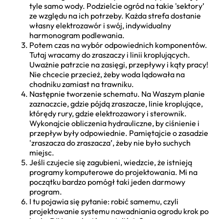
tyle samo wody. Podzielcie ogród na takie 'sektory’
ze względu na ich potrzeby. Każda strefa dostanie
własny elektrozawór i swój, indywidualny
harmonogram podlewania.
Potem czas na wybór odpowiednich komponentów.
Tutaj wracamy do zraszaczy i linii kroplujących.
Uważnie patrzcie na zasięgi, przepływy i kąty pracy!
Nie chcecie przecież, żeby woda lądowała na
chodniku zamiast na trawniku.
Następnie tworzenie schematu. Na Waszym planie
zaznaczcie, gdzie pójdą zraszacze, linie kroplujące,
którędy rury, gdzie elektrozawory i sterownik.
Wykonajcie obliczenia hydrauliczne, by ciśnienie i
przepływ były odpowiednie. Pamiętajcie o zasadzie
'zraszacza do zraszacza’, żeby nie było suchych
miejsc.
Jeśli czujecie się zagubieni, wiedzcie, że istnieją
programy komputerowe do projektowania. Mi na
początku bardzo pomógł taki jeden darmowy
program.
I tu pojawia się pytanie: robić samemu, czyli
projektowanie systemu nawadniania ogrodu krok po