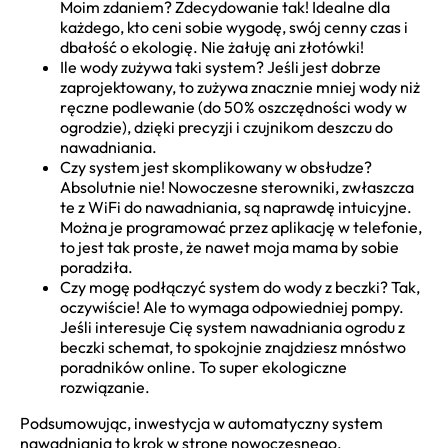
Moim zdaniem? Zdecydowanie tak! Idealne dla
każdego, kto ceni sobie wygodę, swój cenny czas i
dbałość o ekologię. Nie żałuję ani złotówki!
Ile wody zużywa taki system? Jeśli jest dobrze
zaprojektowany, to zużywa znacznie mniej wody niż
ręczne podlewanie (do 50% oszczędności wody w
ogrodzie), dzięki precyzji i czujnikom deszczu do
nawadniania.
Czy system jest skomplikowany w obsłudze?
Absolutnie nie! Nowoczesne sterowniki, zwłaszcza
te z WiFi do nawadniania, są naprawdę intuicyjne.
Można je programować przez aplikację w telefonie,
to jest tak proste, że nawet moja mama by sobie
poradziła.
Czy mogę podłączyć system do wody z beczki? Tak,
oczywiście! Ale to wymaga odpowiedniej pompy.
Jeśli interesuje Cię system nawadniania ogrodu z
beczki schemat, to spokojnie znajdziesz mnóstwo
poradników online. To super ekologiczne
rozwiązanie.
Podsumowując, inwestycja w automatyczny system
nawadniania to krok w stronę nowoczesnego,