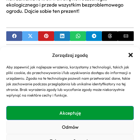
ekologicznego i przede wszystkim bezproblemowego
ogrodu. Dajcie sobie ten prezent!
PREVIOUS
Zarządzaj zgodą
Dom Opieki Medycznej: Wybór, Finansowanie,
Aby zapewnić jak najlepsze wrażenia, korzystamy z technologii, takich jak
Standardy – Kompletny Przewodnik
pliki cookie, do przechowywania i/lub uzyskiwania dostępu do informacji o
urządzeniu. Zgoda na te technologie pozwoli nam przetwarzać dane, takie
NEXT
jak zachowanie podczas przeglądania lub unikalne identyfikatory na tej
stronie. Brak wyrażenia zgody lub wycofanie zgody może niekorzystnie
Samotny Dom: Fenomen, Symbolika i
wpłynąć na niektóre cechy i funkcje.
Rewitalizacja | Jest Taki Samotny Dom tekst
Akceptuję
Odmów
Copyright 2026. All rights
Polityka
reserved powered by