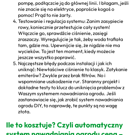
pompę, podłączcie ją do głównej linii. I błagam, jeśli
nie znacie się na elektryce, poproście kogoś o
pomoc! Prąd to nie żarty.
Testowanie i regulacja systemu: Zanim zasypiecie
rowy, koniecznie przetestujcie cały system!
Włączcie go, sprawdźcie ciśnienie, zasięgi
zraszaczy. Wyregulujcie je tak, żeby woda trafiała
tam, gdzie ma. Upewnijcie się, że nigdzie nie ma
wycieków. To jest ten moment, kiedy możecie
jeszcze wszystko poprawić.
Najczęstsze błędy podczas instalacji i jak ich
uniknąć: Niewłaściwe ciśnienie to klasyk. Zatykanie
emiterów? Zwykle przez brak filtrów. No i
wspomniane uszkodzenie rur. Staranny projekt i
dokładne testy to klucz do uniknięcia problemów z
Waszym systemem nawadniania ogrodu. Jeśli
zastanawiacie się, jak zrobić system nawadniania
ogrodu DIY, to naprawdę, te punkty są na wagę
złota.
Ile to kosztuje? Czyli automatyczny
system nawadniania ogrodu cena –