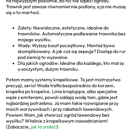
na najwyższym poziomie, bo nic nie szpeci ogrodu.
Trawnik jest zawsze równomiernie podlany, a ja nie muszę
się o to martwić.
Zalety: Niewidoczne, estetyczne, idealne do
trawników. Automatyczne podlewanie trawnika bez
mojego wysiłku.
Wady: Wyższy koszt początkowy. Montaż bywa
skomplikowany. A jak coś się zepsuje? Dostęp do rur
pod ziemią to wyzwanie.
Dla jakich ogrodów: Idealne dla każdego, kto marzy
o soczystym, dużym trawniku.
Potem mamy systemy kropelkowe. To jest mistrzostwo
precyzji, serio! Woda trafia bezpośrednio do korzeni,
kropelka po kropelce. Linie kroplujące, albo specjalne
węże z emiterami, powoli oddają wodę tam, gdzie jest
najbardziej potrzebna. Ja mam takie rozwiązanie przy
moich warzywnikach i przy rabatach lawendowych.
Powiem Wam, jak stworzyć ogród lawendowy bez
wysiłku? Właśnie z kropelkowym nawadnianiem!
(Zobaczcie,
jak to zrobić!
)