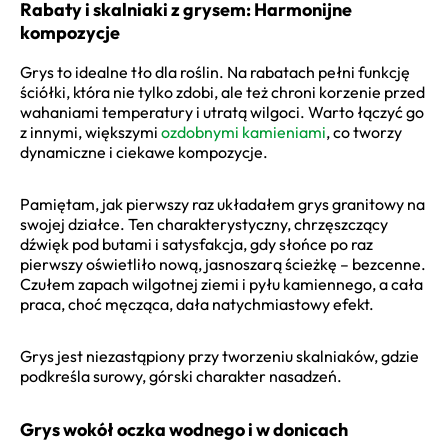
Rabaty i skalniaki z grysem: Harmonijne
kompozycje
Grys to idealne tło dla roślin. Na rabatach pełni funkcję
ściółki, która nie tylko zdobi, ale też chroni korzenie przed
wahaniami temperatury i utratą wilgoci. Warto łączyć go
z innymi, większymi
ozdobnymi kamieniami
, co tworzy
dynamiczne i ciekawe kompozycje.
Pamiętam, jak pierwszy raz układałem grys granitowy na
swojej działce. Ten charakterystyczny, chrzęszczący
dźwięk pod butami i satysfakcja, gdy słońce po raz
pierwszy oświetliło nową, jasnoszarą ścieżkę – bezcenne.
Czułem zapach wilgotnej ziemi i pyłu kamiennego, a cała
praca, choć męcząca, dała natychmiastowy efekt.
Grys jest niezastąpiony przy tworzeniu skalniaków, gdzie
podkreśla surowy, górski charakter nasadzeń.
Grys wokół oczka wodnego i w donicach