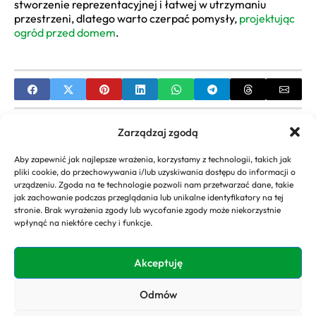
stworzenie reprezentacyjnej i łatwej w utrzymaniu
przestrzeni, dlatego warto czerpać pomysły,
projektując
ogród przed domem
.
PREVIOUS
Zarządzaj zgodą
Pomysły na nowoczesne ścieżki w ogrodzie:
Aby zapewnić jak najlepsze wrażenia, korzystamy z technologii, takich jak
Przewodnik po aranżacjach
pliki cookie, do przechowywania i/lub uzyskiwania dostępu do informacji o
urządzeniu. Zgoda na te technologie pozwoli nam przetwarzać dane, takie
NEXT
jak zachowanie podczas przeglądania lub unikalne identyfikatory na tej
stronie. Brak wyrażenia zgody lub wycofanie zgody może niekorzystnie
Jak stworzyć ogród sukcesu – Kompletny poradnik
wpłynąć na niektóre cechy i funkcje.
ogrodnika
Akceptuję
Odmów
Copyright 2026. All rights
Polityka
reserved powered by