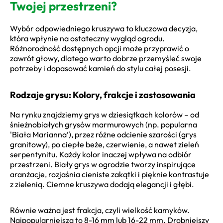
Twojej przestrzeni?
Wybór odpowiedniego kruszywa to kluczowa decyzja,
która wpłynie na ostateczny wygląd ogrodu.
Różnorodność dostępnych opcji może przyprawić o
zawrót głowy, dlatego warto dobrze przemyśleć swoje
potrzeby i dopasować kamień do stylu całej posesji.
Rodzaje grysu: Kolory, frakcje i zastosowania
Na rynku znajdziemy grys w dziesiątkach kolorów – od
śnieżnobiałych grysów marmurowych (np. popularna
'Biała Marianna’), przez różne odcienie szarości (grys
granitowy), po ciepłe beże, czerwienie, a nawet zieleń
serpentynitu. Każdy kolor inaczej wpływa na odbiór
przestrzeni. Biały grys w ogrodzie tworzy inspirujące
aranżacje, rozjaśnia cieniste zakątki i pięknie kontrastuje
z zielenią. Ciemne kruszywa dodają elegancji i głębi.
Równie ważna jest frakcja, czyli wielkość kamyków.
Najpopularniejsza to 8-16 mm lub 16-22 mm. Drobniejszy