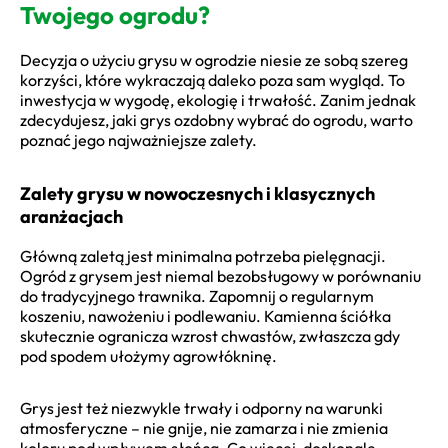
Twojego ogrodu?
Decyzja o użyciu grysu w ogrodzie niesie ze sobą szereg
korzyści, które wykraczają daleko poza sam wygląd. To
inwestycja w wygodę, ekologię i trwałość. Zanim jednak
zdecydujesz, jaki grys ozdobny wybrać do ogrodu, warto
poznać jego najważniejsze zalety.
Zalety grysu w nowoczesnych i klasycznych
aranżacjach
Główną zaletą jest minimalna potrzeba pielęgnacji.
Ogród z grysem jest niemal bezobsługowy w porównaniu
do tradycyjnego trawnika. Zapomnij o regularnym
koszeniu, nawożeniu i podlewaniu. Kamienna ściółka
skutecznie ogranicza wzrost chwastów, zwłaszcza gdy
pod spodem ułożymy agrowłókninę.
Grys jest też niezwykle trwały i odporny na warunki
atmosferyczne – nie gnije, nie zamarza i nie zmienia
koloru pod wpływem słońca. Co więcej, doskonale