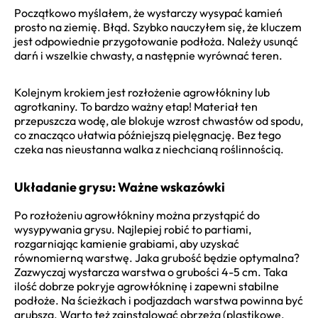
Początkowo myślałem, że wystarczy wysypać kamień
prosto na ziemię. Błąd. Szybko nauczyłem się, że kluczem
jest odpowiednie przygotowanie podłoża. Należy usunąć
darń i wszelkie chwasty, a następnie wyrównać teren.
Kolejnym krokiem jest rozłożenie agrowłókniny lub
agrotkaniny. To bardzo ważny etap! Materiał ten
przepuszcza wodę, ale blokuje wzrost chwastów od spodu,
co znacząco ułatwia późniejszą pielęgnację. Bez tego
czeka nas nieustanna walka z niechcianą roślinnością.
Układanie grysu: Ważne wskazówki
Po rozłożeniu agrowłókniny można przystąpić do
wysypywania grysu. Najlepiej robić to partiami,
rozgarniając kamienie grabiami, aby uzyskać
równomierną warstwę. Jaka grubość będzie optymalna?
Zazwyczaj wystarcza warstwa o grubości 4-5 cm. Taka
ilość dobrze pokryje agrowłókninę i zapewni stabilne
podłoże. Na ścieżkach i podjazdach warstwa powinna być
grubsza. Warto też zainstalować obrzeża (plastikowe,