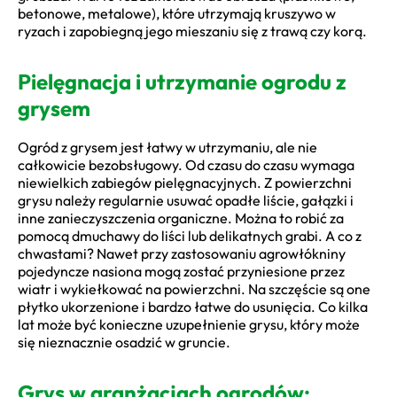
betonowe, metalowe), które utrzymają kruszywo w
ryzach i zapobiegną jego mieszaniu się z trawą czy korą.
Pielęgnacja i utrzymanie ogrodu z
grysem
Ogród z grysem jest łatwy w utrzymaniu, ale nie
całkowicie bezobsługowy. Od czasu do czasu wymaga
niewielkich zabiegów pielęgnacyjnych. Z powierzchni
grysu należy regularnie usuwać opadłe liście, gałązki i
inne zanieczyszczenia organiczne. Można to robić za
pomocą dmuchawy do liści lub delikatnych grabi. A co z
chwastami? Nawet przy zastosowaniu agrowłókniny
pojedyncze nasiona mogą zostać przyniesione przez
wiatr i wykiełkować na powierzchni. Na szczęście są one
płytko ukorzenione i bardzo łatwe do usunięcia. Co kilka
lat może być konieczne uzupełnienie grysu, który może
się nieznacznie osadzić w gruncie.
Grys w aranżacjach ogrodów: