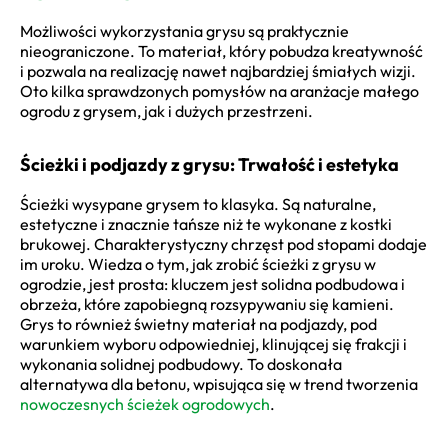
Możliwości wykorzystania grysu są praktycznie
nieograniczone. To materiał, który pobudza kreatywność
i pozwala na realizację nawet najbardziej śmiałych wizji.
Oto kilka sprawdzonych pomysłów na aranżacje małego
ogrodu z grysem, jak i dużych przestrzeni.
Ścieżki i podjazdy z grysu: Trwałość i estetyka
Ścieżki wysypane grysem to klasyka. Są naturalne,
estetyczne i znacznie tańsze niż te wykonane z kostki
brukowej. Charakterystyczny chrzęst pod stopami dodaje
im uroku. Wiedza o tym, jak zrobić ścieżki z grysu w
ogrodzie, jest prosta: kluczem jest solidna podbudowa i
obrzeża, które zapobiegną rozsypywaniu się kamieni.
Grys to również świetny materiał na podjazdy, pod
warunkiem wyboru odpowiedniej, klinującej się frakcji i
wykonania solidnej podbudowy. To doskonała
alternatywa dla betonu, wpisująca się w trend tworzenia
nowoczesnych ścieżek ogrodowych
.