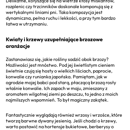
Delikatne, kołyszące się na wietrze kłosy miskantów,
rozplenic czy trzcinników doskonale komponują się z
wertykalnymi liniami pni. Taka kompozycja jest
dynamiczna, pełna ruchu i lekkości, a przy tym bardzo
łatwa w utrzymaniu.
Kwiaty i krzewy uzupełniające brzozowe
aranżacje
Zastanawiasz się, jakie rośliny sadzić obok brzozy?
Możliwości jest mnóstwo. Pod jej świetlistym cieniem
świetnie czują się hosty o wielkich liściach, paprocie,
konwalie czy runianka japońska. Pamiętam, jak w
ogrodzie mojej babci pod starą, płaczącą brzozą rosły
właśnie konwalie. Ich zapach w maju, zmieszany z
aromatem wilgotnej ziemi po deszczu, to jedno z moich
najmilszych wspomnień. To był magiczny zakątek.
Fantastycznie wyglądają również wrzosy i wrzośce, które
tworzą barwne dywany jesienią. Jeśli chodzi o krzewy,
warto postawić na hortensje bukietowe, berberysy o