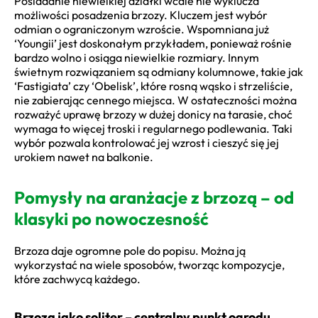
Posiadanie niewielkiej działki wcale nie wyklucza
możliwości posadzenia brzozy. Kluczem jest wybór
odmian o ograniczonym wzroście. Wspomniana już
‘Youngii’ jest doskonałym przykładem, ponieważ rośnie
bardzo wolno i osiąga niewielkie rozmiary. Innym
świetnym rozwiązaniem są odmiany kolumnowe, takie jak
‘Fastigiata’ czy ‘Obelisk’, które rosną wąsko i strzeliście,
nie zabierając cennego miejsca. W ostateczności można
rozważyć uprawę brzozy w dużej donicy na tarasie, choć
wymaga to więcej troski i regularnego podlewania. Taki
wybór pozwala kontrolować jej wzrost i cieszyć się jej
urokiem nawet na balkonie.
Pomysły na aranżacje z brzozą – od
klasyki po nowoczesność
Brzoza daje ogromne pole do popisu. Można ją
wykorzystać na wiele sposobów, tworząc kompozycje,
które zachwycą każdego.
Brzoza jako soliter – centralny punkt ogrodu