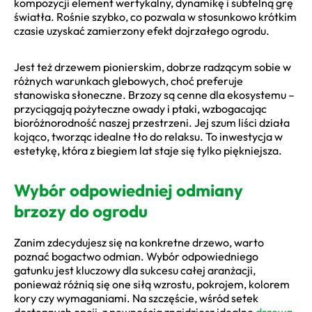
kompozycji element wertykalny, dynamikę i subtelną grę
światła. Rośnie szybko, co pozwala w stosunkowo krótkim
czasie uzyskać zamierzony efekt dojrzałego ogrodu.
Jest też drzewem pionierskim, dobrze radzącym sobie w
różnych warunkach glebowych, choć preferuje
stanowiska słoneczne. Brzozy są cenne dla ekosystemu –
przyciągają pożyteczne owady i ptaki, wzbogacając
bioróżnorodność naszej przestrzeni. Jej szum liści działa
kojąco, tworząc idealne tło do relaksu. To inwestycja w
estetykę, która z biegiem lat staje się tylko piękniejsza.
Wybór odpowiedniej odmiany
brzozy do ogrodu
Zanim zdecydujesz się na konkretne drzewo, warto
poznać bogactwo odmian. Wybór odpowiedniego
gatunku jest kluczowy dla sukcesu całej aranżacji,
ponieważ różnią się one siłą wzrostu, pokrojem, kolorem
kory czy wymaganiami. Na szczęście, wśród setek
dostępnych opcji, z pewnością znajdziesz idealne
drzewa