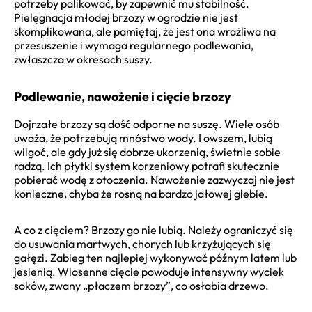
potrzeby palikować, by zapewnić mu stabilność.
Pielęgnacja młodej brzozy w ogrodzie nie jest
skomplikowana, ale pamiętaj, że jest ona wrażliwa na
przesuszenie i wymaga regularnego podlewania,
zwłaszcza w okresach suszy.
Podlewanie, nawożenie i cięcie brzozy
Dojrzałe brzozy są dość odporne na suszę. Wiele osób
uważa, że potrzebują mnóstwo wody. I owszem, lubią
wilgoć, ale gdy już się dobrze ukorzenią, świetnie sobie
radzą. Ich płytki system korzeniowy potrafi skutecznie
pobierać wodę z otoczenia. Nawożenie zazwyczaj nie jest
konieczne, chyba że rosną na bardzo jałowej glebie.
A co z cięciem? Brzozy go nie lubią. Należy ograniczyć się
do usuwania martwych, chorych lub krzyżujących się
gałęzi. Zabieg ten najlepiej wykonywać późnym latem lub
jesienią. Wiosenne cięcie powoduje intensywny wyciek
soków, zwany „płaczem brzozy”, co osłabia drzewo.