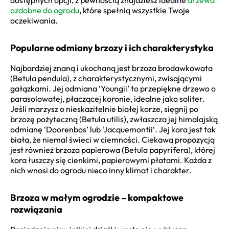
ozdobne do ogrodu
, które spełnią wszystkie Twoje
oczekiwania.
Popularne odmiany brzozy i ich charakterystyka
Najbardziej znaną i ukochaną jest brzoza brodawkowata
(Betula pendula), z charakterystycznymi, zwisającymi
gałązkami. Jej odmiana ‘Youngii’ to przepiękne drzewo o
parasolowatej, płaczącej koronie, idealne jako soliter.
Jeśli marzysz o nieskazitelnie białej korze, sięgnij po
brzozę pożyteczną (Betula utilis), zwłaszcza jej himalajską
odmianę ‘Doorenbos’ lub ‘Jacquemontii’. Jej kora jest tak
biała, że niemal świeci w ciemności. Ciekawą propozycją
jest również brzoza papierowa (Betula papyrifera), której
kora łuszczy się cienkimi, papierowymi płatami. Każda z
nich wnosi do ogrodu nieco inny klimat i charakter.
Brzoza w małym ogrodzie – kompaktowe
rozwiązania