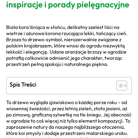
inspiracje i porady pielęgnacyjne
Biała kora lśniąca w słońcu, delikatny szelest liści na
wietrze i ażurowa korona rzucająca lekki, tańczący cień.
Brzoza to drzewo-symbol, nierozerwalnie związane z
polskim krajobrazem, które wnosi do ogrodu niezwykłą
lekkość i elegancję. Udane aranżacje brzozy w ogrodzie
potrafią całkowicie odmienić jego charakter, tworząc
przestrzeń pełną spokoju i naturalnego piękna.
Spis Treści
To drzewo wygląda zjawiskowo o każdej porze roku – od
wiosennej świeżości, przez letnią zieleń, złoto jesieni, aż
po zimową, graficzną sylwetkę na tle śniegu. Jej obecność
w ogrodzie to coś więcej niż tylko element kompozycji. To
zaproszenie natury do naszego najbliższego otoczenia,
które koi zmysły i dodaje przestrzeni malarskiego uroku.