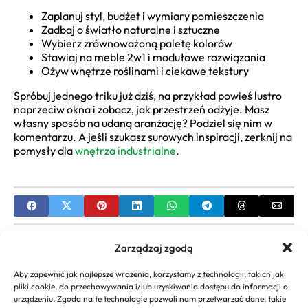
Zaplanuj styl, budżet i wymiary pomieszczenia
Zadbaj o światło naturalne i sztuczne
Wybierz zrównoważoną paletę kolorów
Stawiaj na meble 2w1 i modułowe rozwiązania
Ożyw wnętrze roślinami i ciekawe tekstury
Spróbuj jednego triku już dziś, na przykład powieś lustro
naprzeciw okna i zobacz, jak przestrzeń odżyje. Masz
własny sposób na udaną aranżację? Podziel się nim w
komentarzu. A jeśli szukasz surowych inspiracji, zerknij na
pomysły dla
wnętrza industrialne
.
PREVIOUS
Zarządzaj zgodą
Nowoczesne wnętrza: Twoje marzenie o stylowym
Aby zapewnić jak najlepsze wrażenia, korzystamy z technologii, takich jak
domu
pliki cookie, do przechowywania i/lub uzyskiwania dostępu do informacji o
urządzeniu. Zgoda na te technologie pozwoli nam przetwarzać dane, takie
NEXT