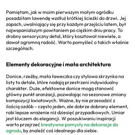
Pamiętam, jak w moim pierwszym małym ogródku
posadziłam lawendę wzdłuż krótkiej ścieżki do drzwi. Jej
zapach, uwalniający się przy każdym przejściu latem, był
najwspanialszym powitaniem po ciężkim dniu pracy. To
drobny sensoryczny detal, który kosztował niewiele, a
dawał ogromną radość. Warto pomyśleć o takich właśnie
szczegółach.
Elementy dekoracyjne i mała architektura
Donice, rzeźby, mała ławeczka czy stylowa skrzynka na
listy to detale, które nadają przestrzeni indywidualny
charakter. Duże, efektowne donice mogą stanowić
główny punkt aranżacji, pozwalając na sezonowe zmiany
kompozycji kwiatowych. Ważne, by nie przesadzić z
ilością ozdób – często jeden, ale dobrze dobrany element,
robi lepsze wrażenie niż dziesięć przypadkowych. Umiar
jest kluczem do elegancji. W poszukiwaniu inspiracji
warto przejrzeć
kreatywne pomysły na dekoracje do
ogrodu
, by znaleźć coś idealnego dla siebie.