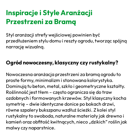
Inspiracje i Style Aranżacji
Przestrzeni za Bramą
Styl aranżacji strefy wejściowej powinien być
przedłużeniem stylu domu i reszty ogrodu, tworząc spójną
narrację wizualną.
Ogród nowoczesny, klasyczny czy rustykalny?
Nowoczesna aranżacja przestrzeni za bramą ogrodu to
proste formy, minimalizm i stonowana kolorystyka.
Dominują tu beton, metal, szkło i geometryczne kształty.
Roślinność jest tłem – często ogranicza się do traw
ozdobnych i formowanych krzewów. Styl klasyczny kocha
symetrię – dwie identyczne donice po bokach drzwi,
równe szpalery bukszpanu wzdłuż ścieżki. Z kolei styl
rustykalny to swoboda, naturalne materiały jak drewno i
kamień oraz obfitość kwitnących, nieco „dzikich” roślin jak
malwy czy naparstnice.