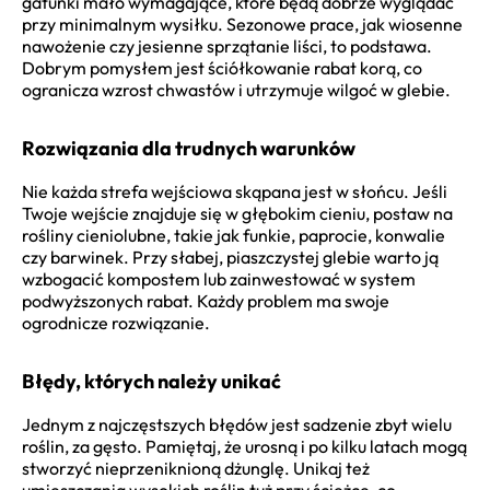
gatunki mało wymagające, które będą dobrze wyglądać
przy minimalnym wysiłku. Sezonowe prace, jak wiosenne
nawożenie czy jesienne sprzątanie liści, to podstawa.
Dobrym pomysłem jest ściółkowanie rabat korą, co
ogranicza wzrost chwastów i utrzymuje wilgoć w glebie.
Rozwiązania dla trudnych warunków
Nie każda strefa wejściowa skąpana jest w słońcu. Jeśli
Twoje wejście znajduje się w głębokim cieniu, postaw na
rośliny cieniolubne, takie jak funkie, paprocie, konwalie
czy barwinek. Przy słabej, piaszczystej glebie warto ją
wzbogacić kompostem lub zainwestować w system
podwyższonych rabat. Każdy problem ma swoje
ogrodnicze rozwiązanie.
Błędy, których należy unikać
Jednym z najczęstszych błędów jest sadzenie zbyt wielu
roślin, za gęsto. Pamiętaj, że urosną i po kilku latach mogą
stworzyć nieprzeniknioną dżunglę. Unikaj też
umieszczania wysokich roślin tuż przy ścieżce, co