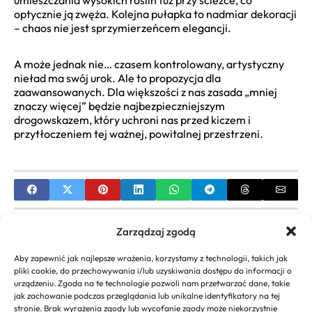
optycznie ją zwęża. Kolejna pułapka to nadmiar dekoracji
– chaos nie jest sprzymierzeńcem elegancji.
A może jednak nie… czasem kontrolowany, artystyczny
nieład ma swój urok. Ale to propozycja dla
zaawansowanych. Dla większości z nas zasada „mniej
znaczy więcej” będzie najbezpieczniejszym
drogowskazem, który uchroni nas przed kiczem i
przytłoczeniem tej ważnej, powitalnej przestrzeni.
PREVIOUS
Zarządzaj zgodą
Postacie z Dobranocnego Ogrodu | Przewodnik po
Aby zapewnić jak najlepsze wrażenia, korzystamy z technologii, takich jak
wszystkich bohaterach
pliki cookie, do przechowywania i/lub uzyskiwania dostępu do informacji o
urządzeniu. Zgoda na te technologie pozwoli nam przetwarzać dane, takie
NEXT
jak zachowanie podczas przeglądania lub unikalne identyfikatory na tej
stronie. Brak wyrażenia zgody lub wycofanie zgody może niekorzystnie