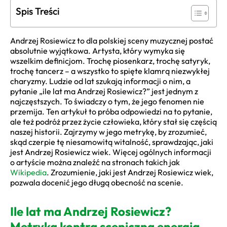
Spis Treści
Andrzej Rosiewicz to dla polskiej sceny muzycznej postać
absolutnie wyjątkowa. Artysta, który wymyka się
wszelkim definicjom. Trochę piosenkarz, trochę satyryk,
trochę tancerz – a wszystko to spięte klamrą niezwykłej
charyzmy. Ludzie od lat szukają informacji o nim, a
pytanie „ile lat ma Andrzej Rosiewicz?” jest jednym z
najczęstszych. To świadczy o tym, że jego fenomen nie
przemija. Ten artykuł to próba odpowiedzi na to pytanie,
ale też podróż przez życie człowieka, który stał się częścią
naszej historii. Zajrzymy w jego metrykę, by zrozumieć,
skąd czerpie tę niesamowitą witalność, sprawdzając, jaki
jest Andrzej Rosiewicz wiek. Więcej ogólnych informacji
o artyście można znaleźć na stronach takich jak
Wikipedia
. Zrozumienie, jaki jest Andrzej Rosiewicz wiek,
pozwala docenić jego długą obecność na scenie.
Ile lat ma Andrzej Rosiewicz?
Metryka kontra sceniczna energia