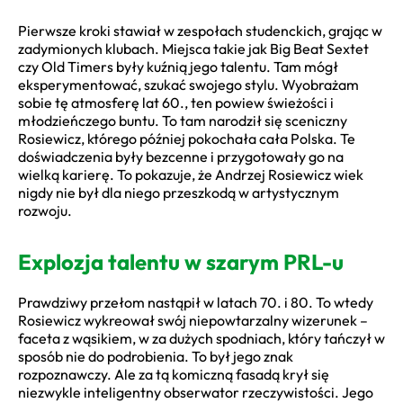
Pierwsze kroki stawiał w zespołach studenckich, grając w
zadymionych klubach. Miejsca takie jak Big Beat Sextet
czy Old Timers były kuźnią jego talentu. Tam mógł
eksperymentować, szukać swojego stylu. Wyobrażam
sobie tę atmosferę lat 60., ten powiew świeżości i
młodzieńczego buntu. To tam narodził się sceniczny
Rosiewicz, którego później pokochała cała Polska. Te
doświadczenia były bezcenne i przygotowały go na
wielką karierę. To pokazuje, że Andrzej Rosiewicz wiek
nigdy nie był dla niego przeszkodą w artystycznym
rozwoju.
Explozja talentu w szarym PRL-u
Prawdziwy przełom nastąpił w latach 70. i 80. To wtedy
Rosiewicz wykreował swój niepowtarzalny wizerunek –
faceta z wąsikiem, w za dużych spodniach, który tańczył w
sposób nie do podrobienia. To był jego znak
rozpoznawczy. Ale za tą komiczną fasadą krył się
niezwykle inteligentny obserwator rzeczywistości. Jego