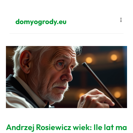
domyogrody.eu
Andrzej Rosiewicz wiek: Ile lat ma