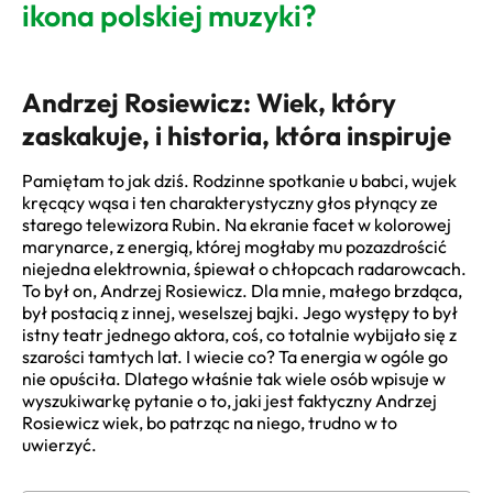
ikona polskiej muzyki?
Andrzej Rosiewicz: Wiek, który
zaskakuje, i historia, która inspiruje
Pamiętam to jak dziś. Rodzinne spotkanie u babci, wujek
kręcący wąsa i ten charakterystyczny głos płynący ze
starego telewizora Rubin. Na ekranie facet w kolorowej
marynarce, z energią, której mogłaby mu pozazdrościć
niejedna elektrownia, śpiewał o chłopcach radarowcach.
To był on, Andrzej Rosiewicz. Dla mnie, małego brzdąca,
był postacią z innej, weselszej bajki. Jego występy to był
istny teatr jednego aktora, coś, co totalnie wybijało się z
szarości tamtych lat. I wiecie co? Ta energia w ogóle go
nie opuściła. Dlatego właśnie tak wiele osób wpisuje w
wyszukiwarkę pytanie o to, jaki jest faktyczny Andrzej
Rosiewicz wiek, bo patrząc na niego, trudno w to
uwierzyć.