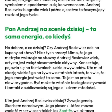
symbolem niepoddawania się konwenansom. Andrzej
Rosiewicz biografia wiek i późne ojcostwo to fascynujący
rozdział jego życia.
Pan Andrzej na scenie dzisiaj – ta
sama energia, co kiedyś
No dobrze, a co dzisiaj? Czy Andrzej Rosiewicz odcina
kupony od sławy? Nic z tych rzeczy! Mimo, że jego
metryka wskazuje na słuszny Andrzej Rosiewicz wiek,
artysta jest wciąż niesamowicie aktywny. Koncertuje,
pojawia się na festiwalach, udziela wywiadów. Kto miał
okazję widzieć go na żywo w ostatnich latach, ten wie, że
jego energia jest wciąż ta sama. To jest po prostu
niewiarygodne. Być może to właśnie ta ciągła aktywność
i kontakt z publicznością są jego eliksirem młodości.
Kim jest Andrzej Rosiewicz dzisiaj? Żywą legendą.
Skarbem narodowym. Jego piosenki, które można
znaleźć w serwisach takich jak
Spotify
, wciąż łączą