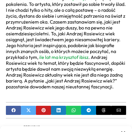
pokolenia. To artysta, który zostawił po sobie trwały ślad.
I nie chodzi tylko o hity, ale o całą postawę – o radość
życia, dystans do siebie i umiejętność patrzenia na świat z
przymrużeniem oka. Czasem zastanawiam się, jaki jest
Andrzej Rosiewicz wiek jego duszy, bo na pewno nie
osiemdziesięcioletni. To, jaki Andrzej Rosiewicz wiek
osiągnął, jest świadectwem jego niesamowitej kariery.
Jego historia jest inspirująca, podobnie jak biografie
innych znanych osób, o których możecie poczytać, na
przykład o tym,
ile lat ma krzysztof ibisz
. Andrzej
Rosiewicz wiek to temat, który będzie fascynował, dopóki
artysta będzie dawał nam swoją niezwykłą energię.
Andrzej Rosiewicz aktualny wiek nie jest dla niego żadną
barierą. A pytanie „jaki jest Andrzej Rosiewicz wiek?”
pozostanie dowodem naszej nieustannej fascynacji.
PREVIOUS