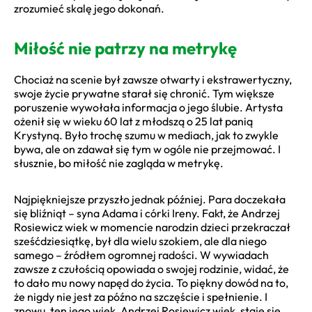
zrozumieć skalę jego dokonań.
Miłość nie patrzy na metrykę
Chociaż na scenie był zawsze otwarty i ekstrawertyczny,
swoje życie prywatne starał się chronić. Tym większe
poruszenie wywołała informacja o jego ślubie. Artysta
ożenił się w wieku 60 lat z młodszą o 25 lat panią
Krystyną. Było trochę szumu w mediach, jak to zwykle
bywa, ale on zdawał się tym w ogóle nie przejmować. I
słusznie, bo miłość nie zagląda w metrykę.
Najpiękniejsze przyszło jednak później. Para doczekała
się bliźniąt – syna Adama i córki Ireny. Fakt, że Andrzej
Rosiewicz wiek w momencie narodzin dzieci przekraczał
sześćdziesiątkę, był dla wielu szokiem, ale dla niego
samego – źródłem ogromnej radości. W wywiadach
zawsze z czułością opowiada o swojej rodzinie, widać, że
to dało mu nowy napęd do życia. To piękny dowód na to,
że nigdy nie jest za późno na szczęście i spełnienie. I
znowu, ten jego wiek, Andrzej Rosiewicz wiek, staje się