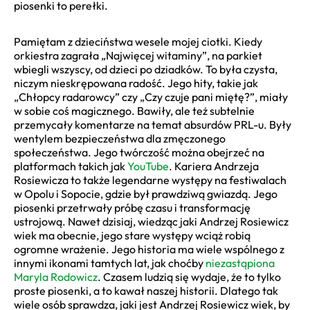
piosenki to perełki.
Pamiętam z dzieciństwa wesele mojej ciotki. Kiedy
orkiestra zagrała „Najwięcej witaminy”, na parkiet
wbiegli wszyscy, od dzieci po dziadków. To była czysta,
niczym nieskrępowana radość. Jego hity, takie jak
„Chłopcy radarowcy” czy „Czy czuje pani miętę?”, miały
w sobie coś magicznego. Bawiły, ale też subtelnie
przemycały komentarze na temat absurdów PRL-u. Były
wentylem bezpieczeństwa dla zmęczonego
społeczeństwa. Jego twórczość można obejrzeć na
platformach takich jak
YouTube
. Kariera Andrzeja
Rosiewicza to także legendarne występy na festiwalach
w Opolu i Sopocie, gdzie był prawdziwą gwiazdą. Jego
piosenki przetrwały próbę czasu i transformację
ustrojową. Nawet dzisiaj, wiedząc jaki Andrzej Rosiewicz
wiek ma obecnie, jego stare występy wciąż robią
ogromne wrażenie. Jego historia ma wiele wspólnego z
innymi ikonami tamtych lat, jak choćby
niezastąpiona
Maryla Rodowicz
. Czasem ludzią się wydaje, że to tylko
proste piosenki, a to kawał naszej historii. Dlatego tak
wiele osób sprawdza, jaki jest Andrzej Rosiewicz wiek, by