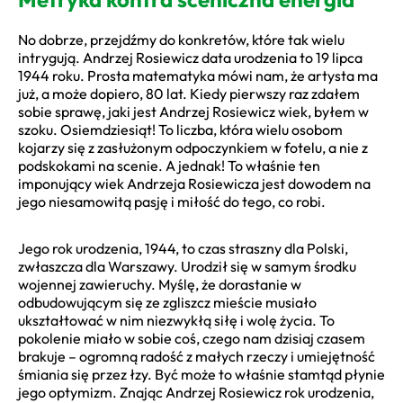
No dobrze, przejdźmy do konkretów, które tak wielu
intrygują. Andrzej Rosiewicz data urodzenia to 19 lipca
1944 roku. Prosta matematyka mówi nam, że artysta ma
już, a może dopiero, 80 lat. Kiedy pierwszy raz zdałem
sobie sprawę, jaki jest Andrzej Rosiewicz wiek, byłem w
szoku. Osiemdziesiąt! To liczba, która wielu osobom
kojarzy się z zasłużonym odpoczynkiem w fotelu, a nie z
podskokami na scenie. A jednak! To właśnie ten
imponujący wiek Andrzeja Rosiewicza jest dowodem na
jego niesamowitą pasję i miłość do tego, co robi.
Jego rok urodzenia, 1944, to czas straszny dla Polski,
zwłaszcza dla Warszawy. Urodził się w samym środku
wojennej zawieruchy. Myślę, że dorastanie w
odbudowującym się ze zgliszcz mieście musiało
ukształtować w nim niezwykłą siłę i wolę życia. To
pokolenie miało w sobie coś, czego nam dzisiaj czasem
brakuje – ogromną radość z małych rzeczy i umiejętność
śmiania się przez łzy. Być może to właśnie stamtąd płynie
jego optymizm. Znając Andrzej Rosiewicz rok urodzenia,