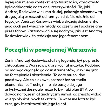
lepiej rozumiemy kontekst jego twórczości, która często
była odskocznią od trudnej rzeczywistości. To, jaki
Andrzej Rosiewicz wiek ma dzisiaj, pokazuje niesamowitą
drogę, jaką przeszedł od tamtych dni. Niezależnie od
tego, jaki Andrzej Rosiewicz wiek wskazują dokumenty,
jego duch jest wiecznie młody, co często jest podkreślane
przez fanów. Zastanawianie się nad tym, jaki jest Andrzej
Rosiewicz wiek, to refleksja nad jego fenomenem.
Początki w powojennej Warszawie
Zanim Andrzej Rosiewicz stał się legendą, był po prostu
chłopakiem z Warszawy, który kochał muzykę. Podobno
od małego ciągnęło go do instrumentów, uczył się grać
na fortepianie i akordeonie. To dało mu solidne
podstawy. Ale co ciekawe, poszedł też na studia
ekonomiczne. Trochę mi to nie pasuje do jego
artystycznej duszy, ale może to był taki plan B? Albo
dowód na to, że miał analityczny umysł, co zresztą widać
w jego błyskotliwych tekstach. Te wczesne lata to był
czas, gdy kształtował się jego talent.